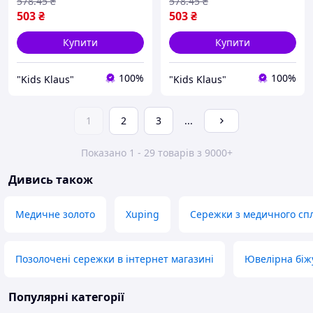
578
.45
₴
578
.45
₴
503
₴
503
₴
Купити
Купити
100%
100%
"Kids Klaus"
"Kids Klaus"
1
2
3
...
Показано 1 - 29 товарів з 9000+
Дивись також
Медичне золото
Xuping
Сережки з медичного сп
Позолочені сережки в інтернет магазині
Ювелірна біж
Популярні категорії