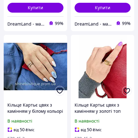
Купити
Купити
99%
99%
DreamLand - магазин ювелірної біжутерії
DreamLand - магазин ювелірної біжутерії
Кільце Картьє цвях з
Кільце Картьє цвях з
камінням у білому кольорі
камінням у золоті топ
топ
В наявності
В наявності
50
50
від
₴
/міс
від
₴
/міс