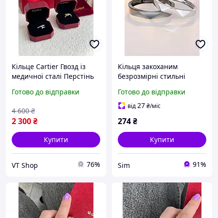
Кільце Cartier Гвозд із
Кільця закоханим
медичної сталі Перстінь
безрозмірні стильні
Жіночі прикраси Картьє
кільця парні для двох із
Готово до відправки
Готово до відправки
медичної сталі Парні
кільця біжутрія sim
27
від
₴
/міс
4 600
₴
2 300
₴
274
₴
Купити
Купити
76%
91%
VT Shop
Sim