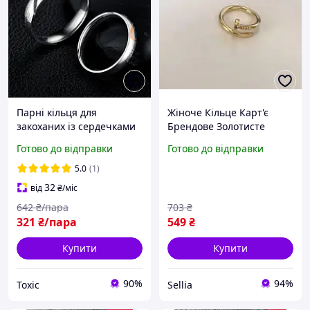
Парні кільця для
Жіноче Кільце Карт'є
закоханих із сердечками
Брендове Золотисте
Всі розміри, обручки
Медична Сталь Без
Готово до відправки
Готово до відправки
парні з медичної сталі,
Каменів Cartier Sellia
web
5.0
(1)
32
від
₴
/міс
642
₴/пара
703
₴
321
₴/пара
549
₴
Купити
Купити
90%
94%
Toxic
Sellia