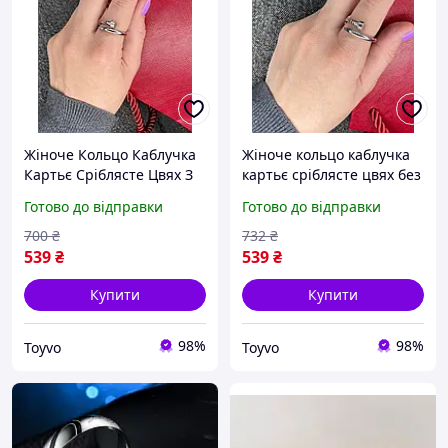
Жіноче Кольцо Каблучка
Жіноче кольцо каблучка
Картьє Сріблясте Цвях З
картьє сріблясте цвях без
Камінцями Cartier Toyvoo
камінців Cartier Toyvoo
Готово до відправки
Готово до відправки
700
₴
732
₴
539
₴
539
₴
Купити
Купити
98%
98%
Toyvo
Toyvo