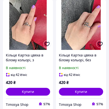
Кільце Картка цвяха в
Кільце Картка цвяха в
білому кольорі, з
білому кольорі, без
камінням
каменів
В наявності
В наявності
42
42
від
₴
/міс
від
₴
/міс
420
₴
420
₴
Купити
Купити
97%
97%
Timosya Shop
Timosya Shop