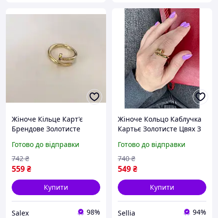
Жіноче Кільце Карт'є
Жіноче Кольцо Каблучка
Брендове Золотисте
Картьє Золотисте Цвях З
Медична Сталь Без
Камінцями Cartier Shopy
Готово до відправки
Готово до відправки
Каменів Cartier Salex
742
₴
740
₴
559
₴
549
₴
Купити
Купити
98%
94%
Salex
Sellia