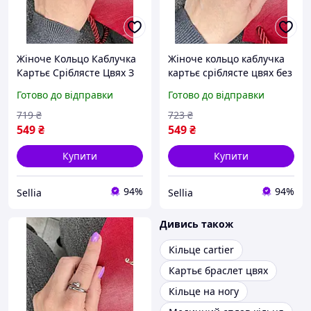
Жіноче Кольцо Каблучка
Жіноче кольцо каблучка
Картьє Сріблясте Цвях З
картьє сріблясте цвях без
Камінцями Cartier Sellia
камінців Cartier Sellia
Готово до відправки
Готово до відправки
719
₴
723
₴
549
₴
549
₴
Купити
Купити
94%
94%
Sellia
Sellia
Дивись також
Кільце cartier
Картьє браслет цвях
Кільце на ногу