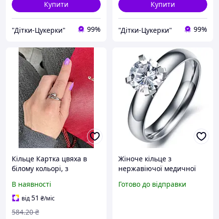
Купити
Купити
99%
99%
"Дітки-Цукерки"
"Дітки-Цукерки"
Кільце Картка цвяха в
Жіноче кільце з
білому кольорі, з
нержавіючої медичної
камінням топ
сталі «Marry me» (р 15.9)
В наявності
Готово до відправки
51
від
₴
/міс
584
.20
₴