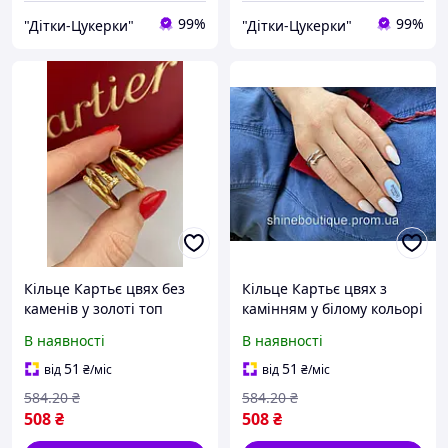
99%
99%
"Дітки-Цукерки"
"Дітки-Цукерки"
Кільце Картьє цвях без
Кільце Картьє цвях з
каменів у золоті топ
камінням у білому кольорі
топ
В наявності
В наявності
51
51
від
₴
/міс
від
₴
/міс
584
.20
₴
584
.20
₴
508
₴
508
₴