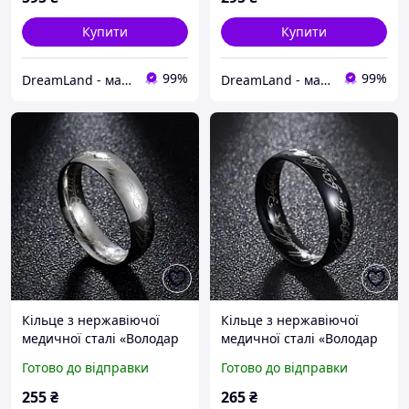
Купити
Купити
99%
99%
DreamLand - магазин ювелірної біжутерії
DreamLand - магазин ювелірної біжутерії
Кільце з нержавіючої
Кільце з нержавіючої
медичної сталі «Володар
медичної сталі «Володар
перснів I» (р 16.2)
кілець ІІІ» (р 16.0)
Готово до відправки
Готово до відправки
255
₴
265
₴