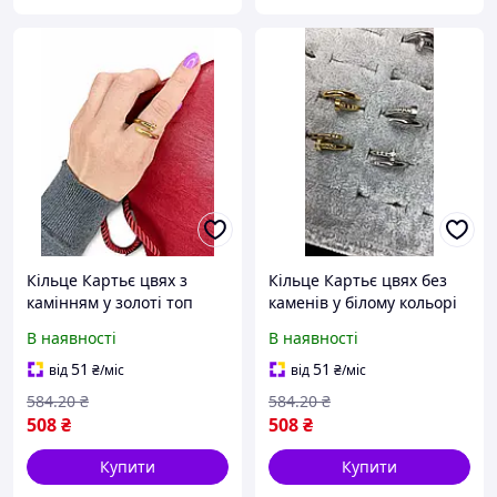
Кільце Картьє цвях з
Кільце Картьє цвях без
камінням у золоті топ
каменів у білому кольорі
топ
В наявності
В наявності
51
51
від
₴
/міс
від
₴
/міс
584
.20
₴
584
.20
₴
508
₴
508
₴
Купити
Купити