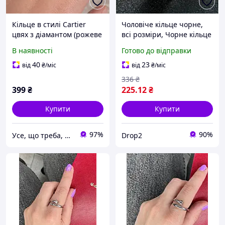
Кільце в стилі Cartier
Чоловіче кільце чорне,
цвях з діамантом (рожеве
всі розміри, Чорне кільце
золото) 16р
для хлопців із ювелірної
В наявності
Готово до відправки
сталі К-1 drop
40
23
від
₴
/міс
від
₴
/міс
336
₴
399
₴
225
.12
₴
Купити
Купити
97%
90%
Усе, що треба, в одному місці! 🔥
Drop2