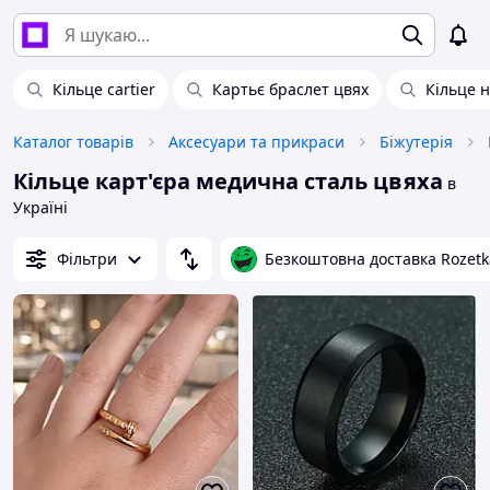
Кільце cartier
Картьє браслет цвях
Кільце н
Каталог товарів
Аксесуари та прикраси
Біжутерія
Кільце карт'єра медична сталь цвяха
в
Україні
Фільтри
Безкоштовна доставка Rozetk