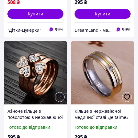
508
₴
295
₴
Купити
Купити
99%
99%
"Дітки-Цукерки"
DreamLand - магазин ювелірної біжутерії
Жіноче кільце з
Кільце з нержавіючої
позолотою з нержавіючої
медичної сталі «Je taime»
медичної сталі
(р 16.5 17.3 18.2 19.0 20.0)
Готово до відправки
Готово до відправки
«Sweetheart» (р 15.9)
595
₴
295
₴