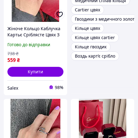
Медичний сплав кільця
Cartier цвях
Гвоздики з медичного золота
Кільце цвях
Жіноче Кольцо Каблучка
Картьє Сріблясте Цвях З
Кільце цвях cartier
Камінцями Cartier Salex
Готово до відправки
Кільце гвоздик
738
₴
Воздь карт’є срібло
559
₴
Купити
98%
Salex