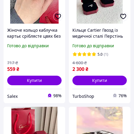
Жіноче кольцо каблучка
Кільце Cartier Гвозд із
картьє сріблясте цвях без
медичної сталі Перстінь
камінців Cartier Salex
Жіночі прикраси Картьє
Готово до відправки
Готово до відправки
5.0
(1)
717
₴
4 600
₴
559
₴
2 300
₴
Купити
Купити
98%
76%
Salex
TurboShop