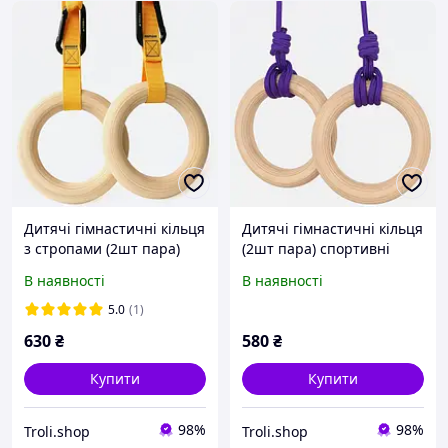
Дитячі гімнастичні кільця
Дитячі гімнастичні кільця
з стропами (2шт пара)
(2шт пара) спортивні
спортивні кільця для
кільця для дитини |
В наявності
В наявності
дитини | Детские
Детские гимнастические
гимнастические кольца
кольца (2шт пара)
5.0
(1)
со стропами (2шт пара)
спортивные кольца
630
₴
580
₴
Купити
Купити
98%
98%
Troli.shop
Troli.shop