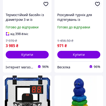
Термостійкий басейн із
Розсувний турнік для
діаметром 3 м із
підтягувань із
надувним кільцем Intex з
гімнастичними кільцями
Готово до відправки
Готово до відправки
фільтрацією для дітей із
та гойдалкою для дітей і
системою фільтрації
дорослих до 300 кг FLAME
398
від
₴
/міс
7 970
₴
1 456
.50
₴
3 985
₴
971
₴
Купити
Купити
96%
96%
Інтернет магазин «Smart Life»
Веселка