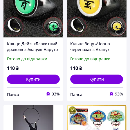
Кільце Дейзі «Блакитний
Кільце Зецу «Чорна
дракон» з Акацукі Наруто
черепаха» з Акацукі
іграшка для дітей (l_9230)
Наруто іграшка для дітей
Готово до відправки
Готово до відправки
(l_9235)
110
₴
110
₴
Купити
Купити
93%
93%
Панса
Панса