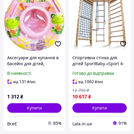
Аксесуари для купання в
Спортивна стінка для
басейні для дітей,
дітей SportBaby «Sport 4-
малюків і немовлят,
220» з кільцями, Lala.in.ua
В наявності
Готово до відправки
надувне кільце для
плавання з сидінням для
131
1062
від
₴
/міс
від
₴
/міс
немовлят віком 6-36
12 792
₴
1 312
₴
10 617
₴
Купити
Купити
85%
91%
ВсеЄ
Lala.in.ua