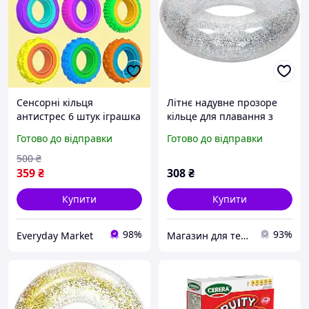
Сенсорні кільця
Літнє надувне прозоре
антистрес 6 штук іграшка
кільце для плавання з
антистресова для дітей
блискітками для дорослих
Готово до відправки
Готово до відправки
сенсорна іграшка для
і дітей з ручками 100 см
зняття стресу
Срібло Золото
500
₴
359
₴
308
₴
Купити
Купити
98%
93%
Everyday Market
Магазин для тебе