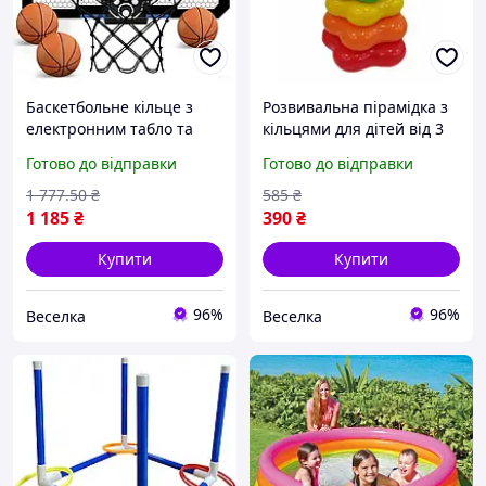
Баскетбольне кільце з
Розвивальна пірамідка з
електронним табло та
кільцями для дітей від 3
звуковими ефектами для
років для логіки та
Готово до відправки
Готово до відправки
дітей від 6 років активна
дрібної моторики FLAME
гра вдома та на вулиці
1 777
.50
₴
585
₴
FLAME
1 185
₴
390
₴
Купити
Купити
96%
96%
Веселка
Веселка