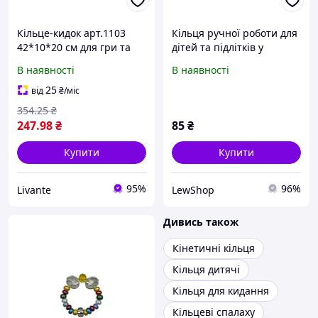
Кільце-кидок арт.1103
Кільця ручної роботи для
42*10*20 см для гри та
дітей та підлітків у
розвитку дитини ТМ
коробці
В наявності
В наявності
BAMSIC "Lv"
25
від
₴
/міс
354
.25
₴
247
.98
₴
85
₴
Купити
Купити
95%
96%
Livante
LewShop
Дивись також
Кінетичні кільця
Кільця дитячі
Кільця для кидання
Кільцеві спалаху