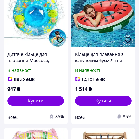
Дитяче кільце для
Кільце для плавання з
плавання Moocuca,
кавуновим буєм Літня
дитяче плаваюче сидіння
водна надувна іграшка
В наявності
В наявності
з мультяшним малюнком,
для басейну дорослих і
кільце для плавання для
дітей
95
151
від
₴
/міс
від
₴
/міс
дітей від 6 місяців до
947
₴
1 514
₴
Купити
Купити
85%
85%
ВсеЄ
ВсеЄ