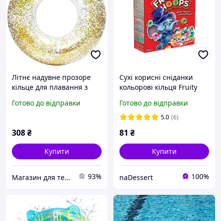
Літнє надувне прозоре
Сухі корисні сніданки
кільце для плавання з
кольорові кільця Fruity
блискітками для дорослих
Hoops для дітей 250г TM
Готово до відправки
Готово до відправки
і дітей з ручками 100
Cerera Литва
см,золото
5.0
(6)
308
₴
81
₴
Купити
Купити
93%
100%
Магазин для тебе
naDessert