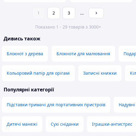
1
2
3
...
Показано 1 - 29 товарів з 3000+
Дивись також
Блокнот з дерева
Блокноти для малювання
Подар
Кольоровий папір для орігамі
Записні книжки
Кі
Популярні категорії
Підставки-тримачі для портативних пристроїв
Надувні
Дитячі манежі
Сухі сніданки
Іграшки-антистрес