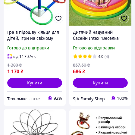
Гра в підошву кільця для
Дитячий надувний
дітей, ігри на свіжому
басейн Intex "Веселка"
повітрі для дорослих і
168х45 см 4 кільця об'єм
Готово до відправки
Готово до відправки
сім'ї, ігри на галявині,
780 л для дітей від 3 років
ігри на задньому дворі
117
від
₴
/міс
4.0
(4)
1 300
₴
857
.50
₴
1 170
₴
686
₴
Купити
Купити
92%
100%
Техномікс - інтернет - магазин якісної техніки, електроніки та інших товарів для дому та роботи
SJA Family Shop