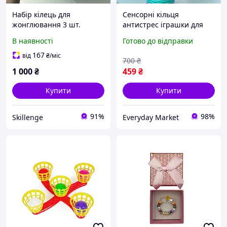
Набір кілець для
Сенсорні кільця
жонглювання 3 шт.
антистрес іграшки для
жонглювальні пластикові
дітей сенсорні для зняття
В наявності
Готово до відправки
кільця для дітей і
стресу 12 штук
дорослих 32 см
167
від
₴
/міс
700
₴
1 000
₴
459
₴
Купити
Купити
91%
98%
Skillenge
Everyday Market