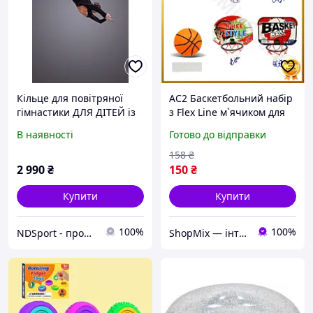
Кільце для повітряної
AC2 Баскетбольний набір
гімнастики ДЛЯ ДІТЕЙ із
з Flex Line м`ячиком для
чорної сталі, циркове
дітей щит і кільце для
В наявності
Готово до відправки
акробатичне кільце
активного відпочинку гра
для ді DE
158
₴
2 990
₴
150
₴
Купити
Купити
100%
100%
NDSport - професійне обладнання для гімнастики
ShopMix — інтернет-магазин сумок та аксесуарів