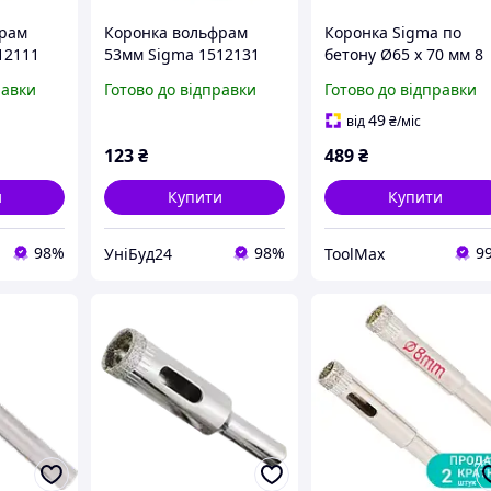
фрам
Коронка вольфрам
Коронка Sigma по
12111
53мм Sigma 1512131
бетону Ø65 x 70 мм 8
зубців (тубус)
равки
Готово до відправки
Готово до відправки
49
від
₴
/міс
123
₴
489
₴
и
Купити
Купити
98%
98%
9
УніБуд24
ToolMax