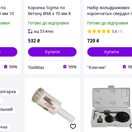
 по
Коронка Sigma по
Набір вольфрамових
0 мм 10
бетону Ø68 х 70 мм 8
корончатых свердел 
зубців (тубус)
плитці 4 шт. (33, 53, 6
равки
Готово до відправки
Готово до відправки
73 мм) Sigma 1512051
53
від
₴
/міс
5.0
(1)
532
₴
720
₴
и
Купити
Купити
99%
99%
9
ToolMax
"Ключик"
олгарка
ельний
ична