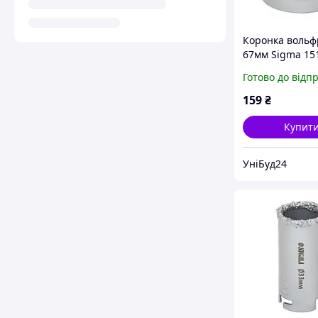
Коронка воль
67мм Sigma 15
Готово до відп
159
₴
Купит
УніБуд24