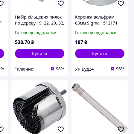
,
Набір кільцевих пилок
Коронка вольфрам
"
по дереву 19, 22, 29, 32,
83мм Sigma 1512171
38, 44, 51, 64, 76, 89,
Готово до відправки
Готово до відправки
102, 127мм, 12 предм.
Sigma 1520161
538
.70
₴
187
₴
Купити
Купити
9%
98%
98%
"Ключик"
УніБуд24