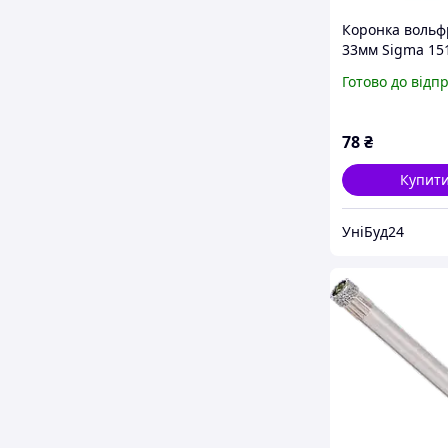
Коронка воль
33мм Sigma 15
Готово до відп
78
₴
Купит
УніБуд24