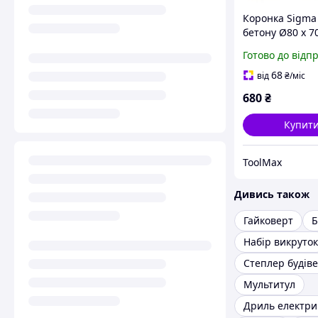
Коронка Sigma
бетону Ø80 x 7
зубців (тубус)
Готово до відп
68
від
₴
/міс
680
₴
Купит
ToolMax
Дивись також
Гайковерт
Б
Набір викруток
Степлер будів
Мультитул
Дриль електр