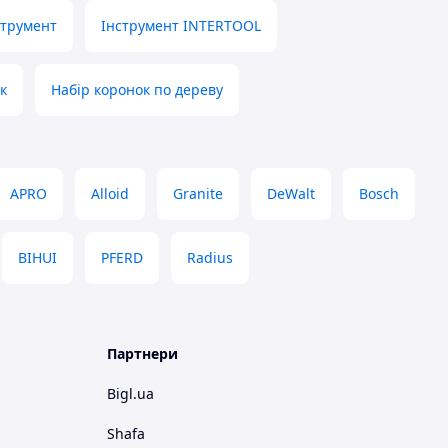
струмент
Інструмент INTERTOOL
к
Набір коронок по дереву
APRO
Alloid
Granite
DeWalt
Bosch
BIHUI
PFERD
Radius
Партнери
Bigl.ua
Shafa