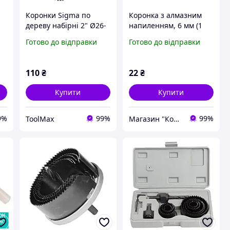
Коронки Sigma по
Коронка з алмазним
дереву набірні 2" Ø26-
напиленням, 6 мм (1
63 мм висота 43 мм
шт)
Готово до відправки
Готово до відправки
110
₴
22
₴
Купити
Купити
9%
99%
99%
ToolMax
Магазин "Корд"