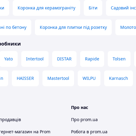
ки
Коронка для керамограніту
Біти
Садовий ін
ні по бетону
Коронка для плитки під розетку
Молото
иробники
Yato
Intertool
DISTAR
Rapide
Tolsen
in
HAISSER
Mastertool
WILPU
Karnasch
Про нас
 продавців
Про prom.ua
тернет-магазин
на Prom
Робота в prom.ua