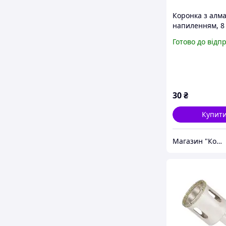
Коронка з алм
напиленням, 8 
шт)
Готово до відп
30
₴
Купит
Магазин "Корд"