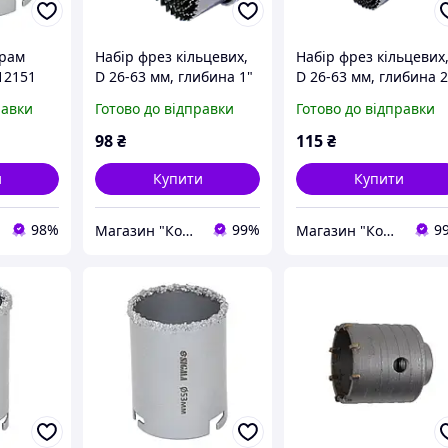
фрам
Набір фрез кільцевих,
Набір фрез кільцевих
12151
D 26-63 мм, глибина 1"
D 26-63 мм, глибина 2
равки
Готово до відправки
Готово до відправки
98
₴
115
₴
и
Купити
Купити
98%
99%
9
Магазин "Корд"
Магазин "Корд"