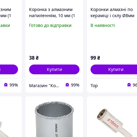
азним
Коронка з алмазним
Коронки алмазні по
мм (1
напиленням, 10 мм (1
кераміці і склу Ø8мм
шт)
равки
Готово до відправки
В наявності
38
₴
99
₴
и
Купити
Купити
99%
99%
9
Магазин "Корд"
Top