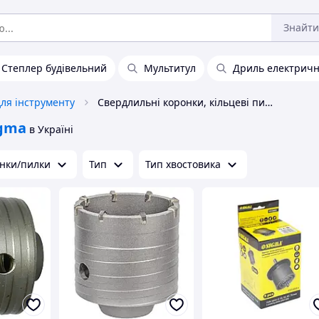
Знайти
Степлер будівельний
Мультитул
Дриль електрич
ля інструменту
Свердлильні коронки, кільцеві пилки Sigma
gma
в Україні
онки/пилки
Тип
Тип хвостовика