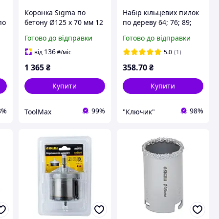
Коронка Sigma по
Набір кільцевих пилок
по
бетону Ø125 х 70 мм 12
по дереву 64; 76; 89;
7,
зубців (тубус)
102; 127 мм, 8
Готово до відправки
Готово до відправки
предметів Sigma
1520081
136
від
₴
/міс
5.0
(1)
1 365
₴
358
.70
₴
Купити
Купити
8%
99%
98%
ToolMax
"Ключик"