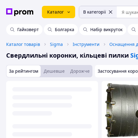
Каталог
В категорії
Гайковерт
Болгарка
Набір викруток
Каталог товарів
Sigma
Інструменти
Оснащення д
Свердлильні коронки, кільцеві пилки
Si
За рейтингом
Дешевше
Дорожче
Застосування кор