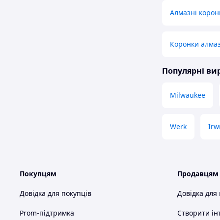
Алмазні корон
Коронки алмаз
Популярні в
Milwaukee
Werk
Irw
Покупцям
Продавцям
Довідка для покупців
Довідка для
Prom-підтримка
Створити ін