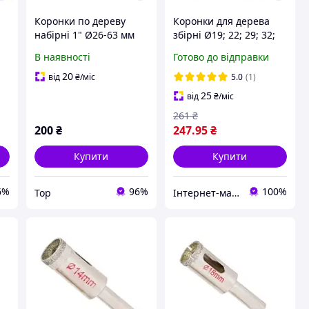
Коронки по дереву
Коронки для дерева
набірні 1" Ø26-63 мм
збірні Ø19; 22; 29; 32;
висота 20 мм SIGMA
38; 44; 51; 65 мм Sigma
В наявності
Готово до відправки
(1520011)
1520111
20
від
₴
/міс
5.0
(1)
25
від
₴
/міс
261
₴
200
₴
247
.95
₴
Купити
Купити
6%
96%
100%
Top
Інтернет-магазин інструментів "R-Tools"