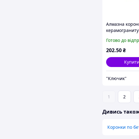
Алмазна корон
керамограниту
плитки 45 мм. 
Готово до відп
1541451
202
.50
₴
Купит
"Ключик"
1
2
Дивись тако
Коронки по бе