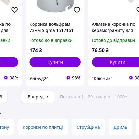
ка по
Коронка вольфрам
Алмазна коронка по
 для
73мм Sigma 1512161
керамограниту для
Sigma
плитки 16 мм. Sigma
равки
Готово до відправки
Готово до відправки
1541161
174
₴
76
.50
₴
и
Купити
Купити
98%
98%
9
УніБуд24
"Ключик"
3
...
Вперед
Показано 1 - 29 товарів з 1000+
ж
тону
Коронки по плитці
Струбцина
Дриль