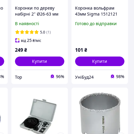
по
Коронки по дереву
Коронка вольфрам
набірні 2" Ø26-63 мм
43мм Sigma 1512121
.
висота 43 мм SIGMA
В наявності
Готово до відправки
(1520021)
5.0
(1)
25
від
₴
/міс
249
₴
101
₴
Купити
Купити
8%
96%
98%
Top
УніБуд24