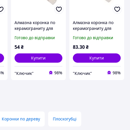
Алмазна коронка по
Алмазна коронка по
керамограниту для
керамограниту для
плитки 14 мм. Sigma
плитки 18 мм. Sigma
Готово до відправки
Готово до відправки
1541141
1541181
54
₴
83
.30
₴
Купити
Купити
8%
98%
98%
"Ключик"
"Ключик"
Коронки по дереву
Плоскогубці