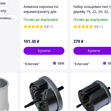
зик
Алмазна коронка по
Набір кільцевих пил 
талу
керамограниту для
дереву 19, 22, 29, 32,
плитки 22 мм. Sigma
38, 44, 51, 65мм 10 шт
Шестерня бетономішалки
Готово до відправки
Готово до відправки
1541221
Sigma 1520111
5.0
(1)
5.0
(1)
101
.30
₴
279
₴
Купити
Купити
98%
9
"Ключик"
"Ключик"