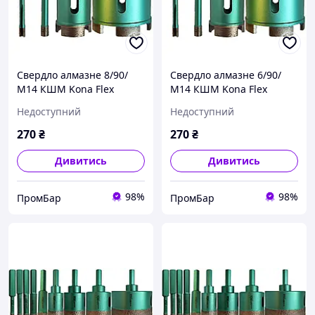
Свердло алмазне 8/90/
Свердло алмазне 6/90/
М14 КШМ Kona Flex
М14 КШМ Kona Flex
Vacuum WET за гранітом
Vacuum WET за гранітом
Недоступний
Недоступний
спечене
спечене
270
₴
270
₴
Дивитись
Дивитись
98%
98%
ПромБар
ПромБар