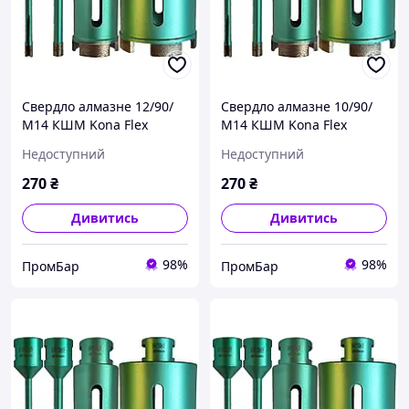
Свердло алмазне 12/90/
Свердло алмазне 10/90/
М14 КШМ Kona Flex
М14 КШМ Kona Flex
Vacuum WET за гранітом
Vacuum WET за гранітом
Недоступний
Недоступний
спечене
спечене
270
₴
270
₴
Дивитись
Дивитись
98%
98%
ПромБар
ПромБар