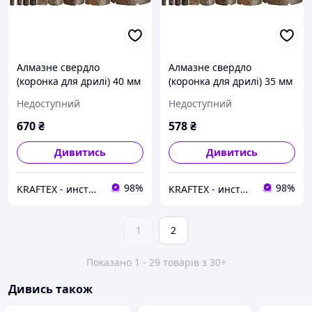
Алмазне свердло
Алмазне свердло
(коронка для дрилі) 40 мм
(коронка для дрилі) 35 мм
Kona Flex Vacuum
Kona Flex Vacuum
Недоступний
Недоступний
hexagon
hexagon
670
₴
578
₴
Дивитись
Дивитись
98%
98%
KRAFTEX - инструмент созданный творить
KRAFTEX - инструмент созданный творить
1
2
Показано 1 - 29 товарів з 30+
Дивись також