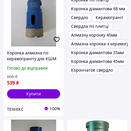
Коронка діамантова 68 мм
Свердло
Керамограніт
Свердла по плитці
Алмазну коронку 40мм
Алмазна коронка з керамогра
Коронка діамантова 35мм
Коронка алмазна по
керамограніту для КШМ
Коронка діамантова 45мм
KONA FLEX 30мм
Готово до відправки
Корончатое свердло
606
₴
539
₴
Купити
100%
ТЕХНІКС