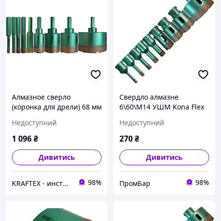
Алмазное сверло
Свердло алмазне
(коронка для дрели) 68 мм
6\60\M14 УШМ Kona Flex
Kona Flex Vacuum
Vacuum з
Недоступний
Недоступний
hexagon
кераморанититу
1 096
₴
270
₴
Дивитись
Дивитись
98%
98%
KRAFTEX - инструмент созданный творить
ПромБар