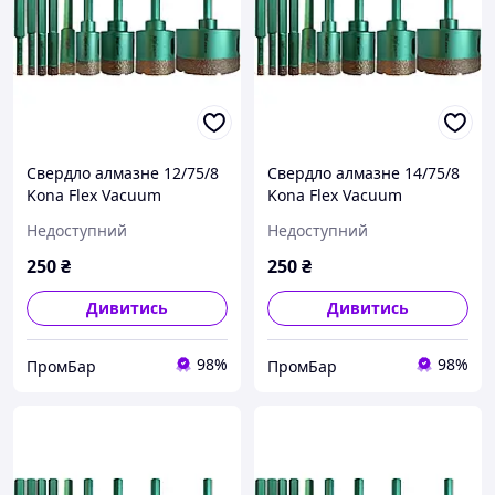
Свердло алмазне 12/75/8
Свердло алмазне 14/75/8
Kona Flex Vacuum
Kona Flex Vacuum
Hexagon (дриль) за
Hexagon (дриль) за
Недоступний
Недоступний
керамогранітом
керамогранітом
250
₴
250
₴
Дивитись
Дивитись
98%
98%
ПромБар
ПромБар