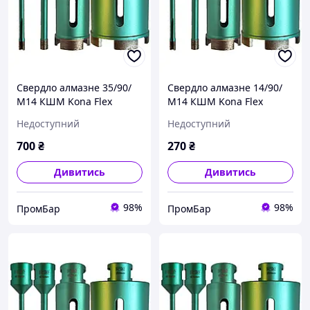
Свердло алмазне 35/90/
Свердло алмазне 14/90/
М14 КШМ Kona Flex
М14 КШМ Kona Flex
Vacuum WET за гранітом
Vacuum WET за гранітом
Недоступний
Недоступний
спечене
спечене
700
₴
270
₴
Дивитись
Дивитись
98%
98%
ПромБар
ПромБар