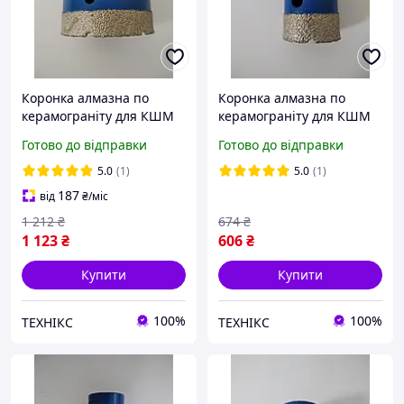
Коронка алмазна по
Коронка алмазна по
керамограніту для КШМ
керамограніту для КШМ
KONA FLEX 67мм
KONA FLEX 35мм
Готово до відправки
Готово до відправки
5.0
(1)
5.0
(1)
187
від
₴
/міс
1 212
₴
674
₴
1 123
₴
606
₴
Купити
Купити
100%
100%
ТЕХНІКС
ТЕХНІКС