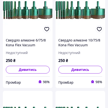
Свердло алмазне 6/75/8
Свердло алмазне 10/75/8
Kona Flex Vacuum
Kona Flex Vacuum
Hexagon (дриль) за
Hexagon (дриль) за
Недоступний
Недоступний
керамогранітом
керамогранітом
250
₴
250
₴
Дивитись
Дивитись
98%
98%
ПромБар
ПромБар