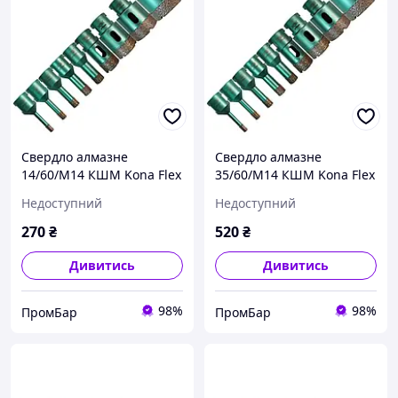
Свердло алмазне
Свердло алмазне
14/60/M14 КШМ Kona Flex
35/60/M14 КШМ Kona Flex
Vacuum по керамограніту
Vacuum по керамограніту
Недоступний
Недоступний
270
₴
520
₴
Дивитись
Дивитись
98%
98%
ПромБар
ПромБар