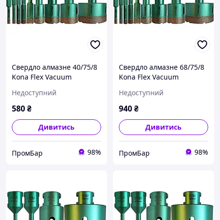
Свердло алмазне 40/75/8
Свердло алмазне 68/75/8
Kona Flex Vacuum
Kona Flex Vacuum
Hexagon (дриль) за
Hexagon (дриль) за
Недоступний
Недоступний
керамогранітом
керамогранітом
580
₴
940
₴
Дивитись
Дивитись
98%
98%
ПромБар
ПромБар