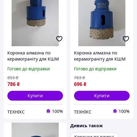
Коронка алмазна по
Коронка алмазна по
керамограніту для КШМ
керамограніту для КШМ
KONA FLEX 45мм
KONA FLEX 40мм
Готово до відправки
Готово до відправки
853
₴
763
₴
786
₴
696
₴
Купити
Купити
100%
100%
ТЕХНІКС
ТЕХНІКС
Дивись також
Коронки по плитці