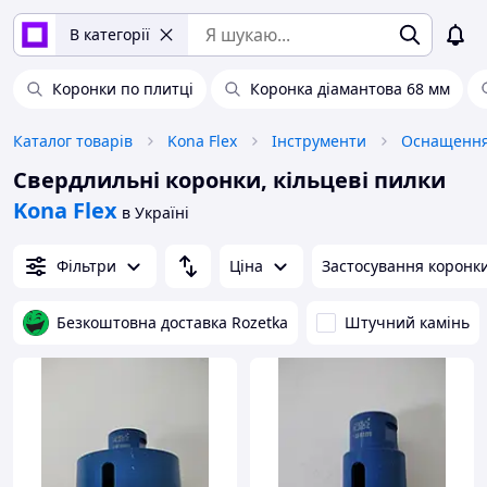
В категорії
Коронки по плитці
Коронка діамантова 68 мм
Каталог товарів
Kona Flex
Інструменти
Оснащення
Свердлильні коронки, кільцеві пилки
Kona Flex
в Україні
Фільтри
Ціна
Застосування коронк
Безкоштовна доставка Rozetka
Штучний камінь