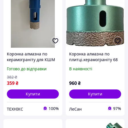
Коронка алмазна по
Коронка алмазна по
керамограніту для КШМ
плитці.керамограніту 68
KONA FLEX 20мм
мм М14 Kona Flex Vacuum
Готово до відправки
В наявності
382
₴
359
₴
960
₴
Купити
Купити
100%
97%
ТЕХНІКС
ЛеСан