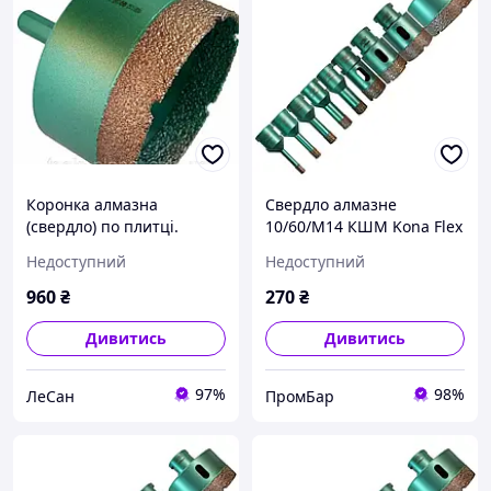
Коронка алмазна
Свердло алмазне
(свердло) по плитці.
10/60/M14 КШМ Kona Flex
керамограніту 68 мм Kona
Vacuum за
Недоступний
Недоступний
Flex Vacuum на дриль
керамогранітом
960
₴
270
₴
Дивитись
Дивитись
97%
98%
ЛеСан
ПромБар