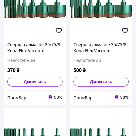
Свердло алмазне 25/75/8
Свердло алмазне 35/75/8
Kona Flex Vacuum
Kona Flex Vacuum
Hexagon (дриль) за
Hexagon (дриль) за
Недоступний
Недоступний
керамогранітом
керамогранітом
370
₴
500
₴
Дивитись
Дивитись
98%
98%
ПромБар
ПромБар