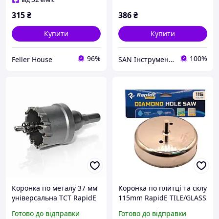
315
₴
386
₴
Купити
Купити
96%
100%
Feller House
SAN Інструмент Комплектуючі Запчастини
Коронка по металу 37 мм
Коронка по плитці та склу
універсальна TCT RapidE
115mm RapidE TILE/GLASS
Evolution з
з направляющим
Готово до відправки
Готово до відправки
твердосплавними
свердлом