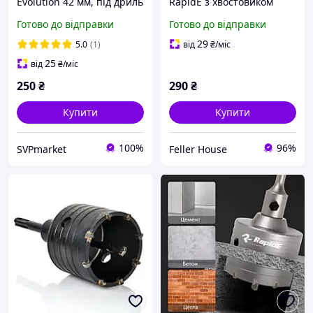
Evolution 42 мм, під дриль
RapidE з хвостовиком
SDS-plus
Готово до відправки
Готово до відправки
29
5.0
(1)
від
₴
/міс
25
від
₴
/міс
250
₴
290
₴
Купити
Купити
100%
96%
SVPmarket
Feller House