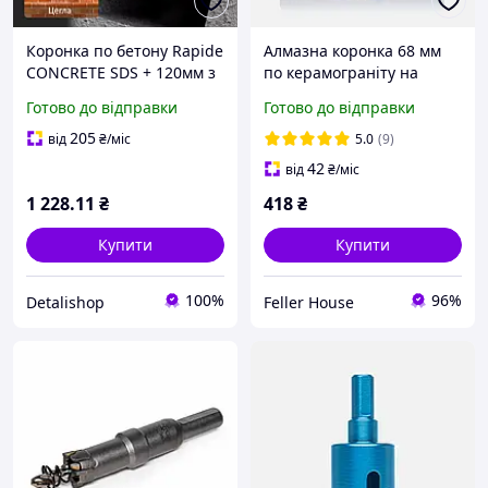
Коронка по бетону Rapide
Алмазна коронка 68 мм
CONCRETE SDS + 120мм з
по керамограніту на
хвостовиком
дриль RapidE Evolution
Готово до відправки
Готово до відправки
205
від
₴
/міс
5.0
(9)
42
від
₴
/міс
1 228
.11
₴
418
₴
Купити
Купити
100%
96%
Detalishop
Feller House