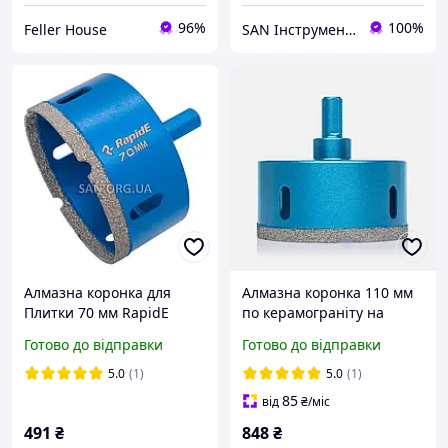
96%
100%
Feller House
SAN Інструмент Комплектуючі Запчастини
Алмазна коронка для
Алмазна коронка 110 мм
Плитки 70 мм RapidE
по керамограніту на
Evolution на Дриль
дриль RapidE Evolution
Готово до відправки
Готово до відправки
5.0
(1)
5.0
(1)
85
від
₴
/міс
491
₴
848
₴