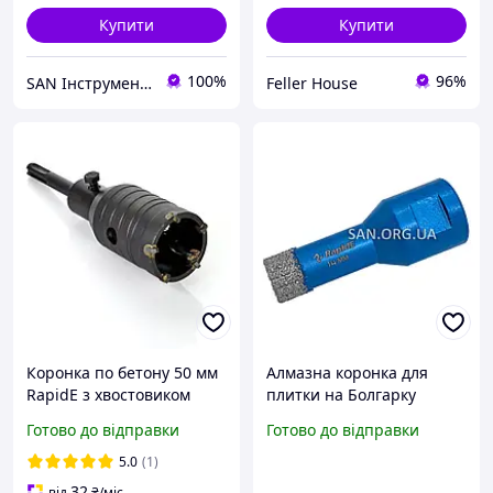
Купити
Купити
100%
96%
SAN Інструмент Комплектуючі Запчастини
Feller House
Коронка по бетону 50 мм
Алмазна коронка для
RapidE з хвостовиком
плитки на Болгарку
SDS-plus
(КШМ) 14 мм RapidE
Готово до відправки
Готово до відправки
Evolution
5.0
(1)
32
від
₴
/міс