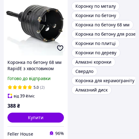
Коронку по металу
Коронки по бетону
Коронка по бетону 68 мм
Коронка по бетону для розет
Коронки по плитці
Коронки по дереву
Алмазні коронки
Коронка по бетону 68 мм
RapidE з хвостовиком
Свердло
SDS-plus
Готово до відправки
Коронка для керамограніту
5.0
(2)
Алмазний диск
39
від
₴
/міс
388
₴
Купити
96%
Feller House