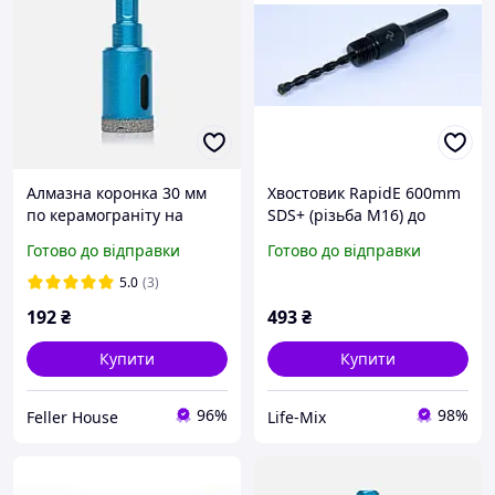
Алмазна коронка 30 мм
Хвостовик RapidE 600mm
по керамограніту на
SDS+ (різьба М16) до
дриль RapidE Evolution
коронки по бетону
Готово до відправки
Готово до відправки
5.0
(3)
192
₴
493
₴
Купити
Купити
96%
98%
Feller House
Life-Mix