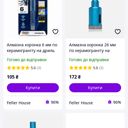
Алмазна коронка 6 мм по
Алмазна коронка 26 мм
керамограніту на дриль
по керамограніту на
RapidE Evolution
дриль RapidE Evolution
Готово до відправки
Готово до відправки
5.0
(3)
5.0
(3)
105
₴
172
₴
Купити
Купити
96%
96%
Feller House
Feller House