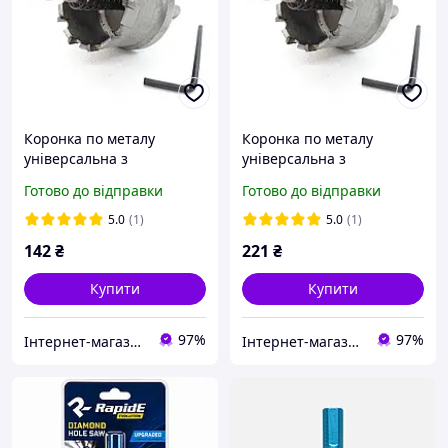
Коронка по металу
Коронка по металу
універсальна з
універсальна з
твердосплавними
твердосплавними
Готово до відправки
Готово до відправки
напайками, Rapide 14 мм
напайками, Rapide 25 мм
(R0419)
(RU-25)
5.0
(1)
5.0
(1)
142
₴
221
₴
Купити
Купити
97%
97%
Інтернет-магазин інструменту "РЕЗЕРВ"
Інтернет-магазин інструменту "РЕЗЕРВ"