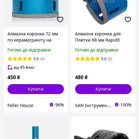
Алмазна коронка 72 мм
Алмазна коронка для
по керамограніту на
Плитки 68 мм RapidE
дриль RapidE Evolution
Evolution на Дриль
Готово до відправки
Готово до відправки
5.0
(4)
5.0
(8)
45
від
₴
/міс
450
₴
480
₴
Купити
Купити
96%
100%
Feller House
SAN Інструмент Комплектуючі Запчастини