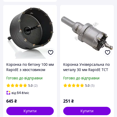
Коронка по бетону 100 мм
Коронка Універсальна по
RapidE з хвостовиком
металу 30 мм RapidE TCT
SDS-plus
з твердосплавними
Готово до відправки
Готово до відправки
напайками
5.0
(2)
5.0
(5)
64
від
₴
/міс
645
₴
251
₴
Купити
Купити