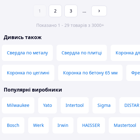
1
2
3
...
Показано 1 - 29 товарів з 3000+
Дивись також
Свердла по металу
Свердла по плитці
Коронка дл
Коронка по цеглині
Коронка по бетону 65 мм
Фре
Популярні виробники
Milwaukee
Yato
Intertool
Sigma
DISTAR
Bosch
Werk
Irwin
HAISSER
Mastertool