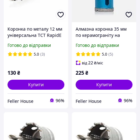
Коронка по металу 12 мм
Алмазна коронка 35 мм
універсальна TCT RapidE
по керамограніту на
Evolution з
дриль RapidE Evolution
Готово до відправки
Готово до відправки
твердосплавними
напайками
5.0
(3)
5.0
(5)
22
від
₴
/міс
130
₴
225
₴
Купити
Купити
96%
96%
Feller House
Feller House