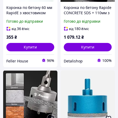
Коронка по бетону 60 мм
Коронка по бетону Rapide
RapidE з хвостовиком
CONCRETE SDS + 110мм з
SDS-plus
хвостовиком
Готово до відправки
Готово до відправки
36
180
від
₴
/міс
від
₴
/міс
355
₴
1 079
.12
₴
Купити
Купити
96%
100%
Feller House
Detalishop