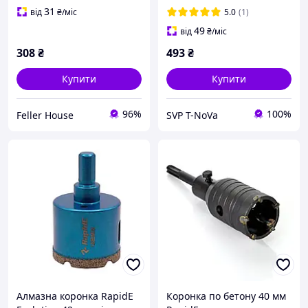
напайками
31
від
₴
/міс
5.0
(1)
49
від
₴
/міс
308
₴
493
₴
Купити
Купити
96%
100%
Feller House
SVP T-NoVa
Алмазна коронка RapidE
Коронка по бетону 40 мм