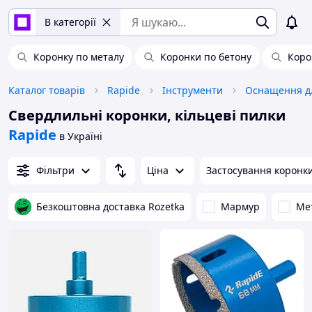
В категорії
Коронку по металу
Коронки по бетону
Коро
Каталог товарів
Rapide
Інструменти
Оснащення дл
Свердлильні коронки, кільцеві пилки
Rapide
в Україні
Фільтри
Ціна
Застосування коронк
Безкоштовна доставка Rozetka
Мармур
Ме