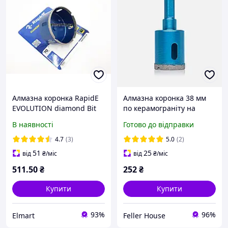
Алмазна коронка RapidE
Алмазна коронка 38 мм
EVOLUTION diamond Bit
по керамограніту на
d-68 mm
дриль RapidE Evolution
В наявності
Готово до відправки
4.7
(3)
5.0
(2)
51
25
від
₴
/міс
від
₴
/міс
511
.50
₴
252
₴
Купити
Купити
93%
96%
Elmart
Feller House