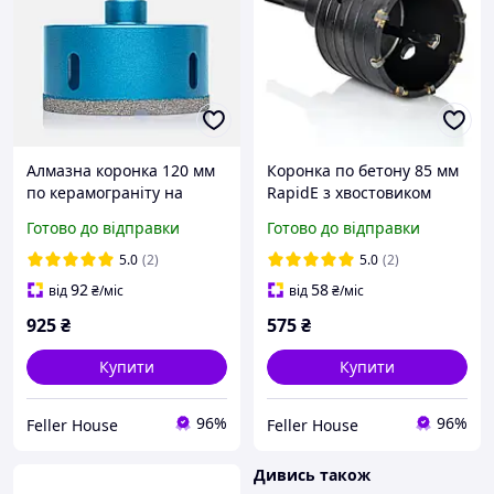
Алмазна коронка 120 мм
Коронка по бетону 85 мм
по керамограніту на
RapidE з хвостовиком
дриль RapidE Evolution
SDS-plus
Готово до відправки
Готово до відправки
5.0
(2)
5.0
(2)
92
58
від
₴
/міс
від
₴
/міс
925
₴
575
₴
Купити
Купити
96%
96%
Feller House
Feller House
Дивись також