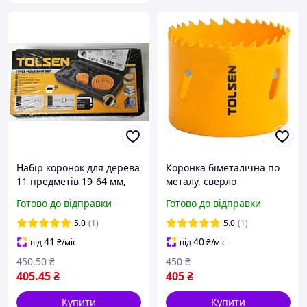
Набір коронок для дерева
Коронка біметалічна по
11 предметів 19-64 мм,
металу, сверло
Tolsen Набір кільцевих
корончасте, пила
Готово до відправки
Готово до відправки
пилок Свердлильні
кільцева універсальна
коронки
Tolsen, ціфенбор-коронка
5.0
(1)
5.0
(1)
Bi-Metal 68 мм,75768
41
40
від
₴
/міс
від
₴
/міс
450
.50
₴
450
₴
405
.45
₴
405
₴
Купити
Купити