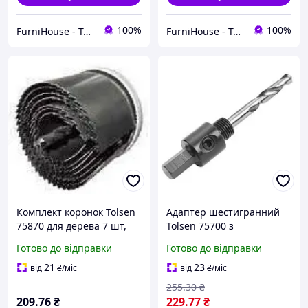
100%
100%
FurniHouse - Товари для дому та саду
FurniHouse - Товари для дому та саду
Комплект коронок Tolsen
Адаптер шестигранний
75870 для дерева 7 шт,
Tolsen 75700 з
діаметри 26-63 мм,
центрувальним свердлом
Готово до відправки
Готово до відправки
глибина 50 мм для
6х75 мм для біметалевих
гіпсокартону, ОСБ,
коронок 14-30 мм
21
23
від
₴
/міс
від
₴
/міс
фанери
255
.30
₴
209
.76
₴
229
.77
₴