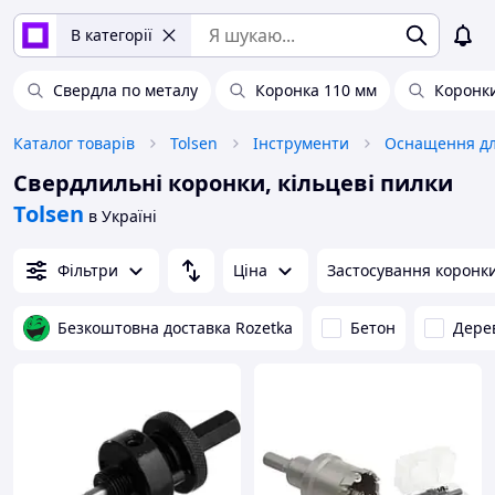
В категорії
Свердла по металу
Коронка 110 мм
Коронки
Каталог товарів
Tolsen
Інструменти
Оснащення дл
Свердлильні коронки, кільцеві пилки
Tolsen
в Україні
Фільтри
Ціна
Застосування коронк
Безкоштовна доставка Rozetka
Бетон
Дере