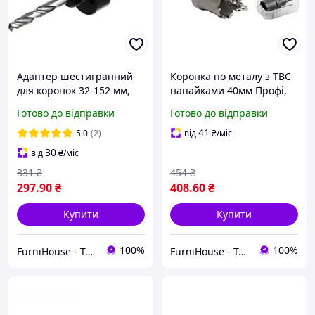
Адаптер шестигранний
Коронка по металу з ТВС
для коронок 32-152 мм,
напайками 40мм Профі,
Tolsen 75701
Tolsen 75940
Готово до відправки
Готово до відправки
41
5.0
(2)
від
₴
/міс
30
від
₴
/міс
331
₴
454
₴
297
.90
₴
408
.60
₴
Купити
Купити
100%
100%
FurniHouse - Товари для дому та саду
FurniHouse - Товари для дому та саду