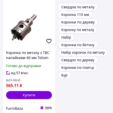
Свердла по металу
Коронка 110 мм
Коронки по дереву
Коронку по металу
Набір
Коронки по бетону
Набір коронок по металу
Коронка по металу з ТВС
напайками 60 мм Tolsen
Свердло по дереву
75960 для свердління
Готово до відправки
Коронки по плитці
твердої та нержавіючої
сталі, листового металу,
57
від
₴
/міс
Бур
труб
627
.90
₴
565
.11
₴
Купити
98%
FurniBaza