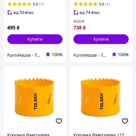
Tolsen, ціфенбор-коронка
Tolsen, ціфенбор-коронка
5.0
(1)
5.0
(1)
Bi-Metal 73 мм, 75773
Bi-Metal 140 мм, 75840
50
74
від
₴
/міс
від
₴
/міс
820
₴
495
₴
738
₴
Купити
Купити
100%
100%
FurniHouse - Товари для дому та саду
FurniHouse - Товари для дому та саду
Коронка біметалева
Коронка біметалева 127