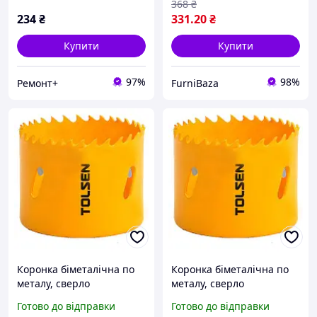
368
₴
234
₴
331
.20
₴
Купити
Купити
97%
98%
Ремонт+
FurniBaza
Коронка біметалічна по
Коронка біметалічна по
металу, сверло
металу, сверло
корончасте, пила
корончасте, пила
Готово до відправки
Готово до відправки
кільцева універсальна
кільцева універсальна