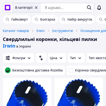
В категорії
Гайковерт
Болгарка
Набір викруток
Каталог товарів
Irwin
Інструменти
Оснащення для
Свердлильні коронки, кільцеві пилки
Irwin
в Україні
Фільтри
Ціна
Тип
Тип хвост
Безкоштовна доставка Rozetka
Коронка свердлил