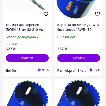
Тримач для коронок
Коронка по металу IRWIN
IRWIN 13 мм 32-210 мм
біметалева IRWIN BI-
для професійного буріння
METAL HOLESAW 40MM
Готово до відправки
В наявності
та кріплення
10504178
1 254
₴
627
₴
357
₴
Купити
Купити
91%
97%
ДімОпт
Remkit.pro - Знайдемо все, що вам потрібне!