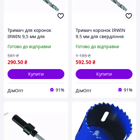
Тримач для коронок
Тримач коронок IRWIN
IRWIN 9,5 мм для
9.5 мм для свердління
діаметра 14-30 мм для
діаметром 32-210 мм для
Готово до відправки
Готово до відправки
надійного кріплення
надійної роботи та
свердел
довговічності
581
₴
1 185
₴
290
.50
₴
592
.50
₴
Купити
Купити
91%
91%
ДімОпт
ДімОпт