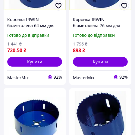
Коронка IRWIN
Коронка IRWIN
біометалева 64 мм для
біометалева 76 мм для
свердління для металу
свердління металу сталь
Готово до відправки
Готово до відправки
висока міцність і
алюміній
довговічність
1 441
₴
1 796
₴
720
.50
₴
898
₴
Купити
Купити
92%
92%
MasterMix
MasterMix