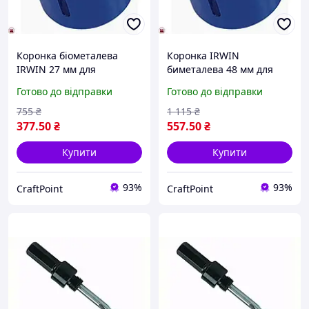
Коронка біометалева
Коронка IRWIN
IRWIN 27 мм для
биметалева 48 мм для
свердління в металі
свердління металу висока
Готово до відправки
Готово до відправки
висока міцність і
швидкість і довговічність
довговічність
755
₴
1 115
₴
377
.50
₴
557
.50
₴
Купити
Купити
93%
93%
CraftPoint
CraftPoint