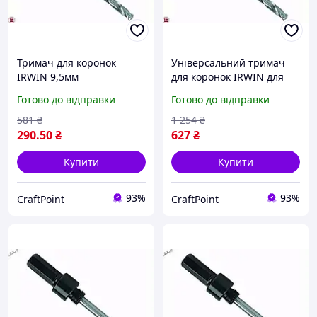
Тримач для коронок
Універсальний тримач
IRWIN 9,5мм
для коронок IRWIN для
універсальний адаптер
встановлення коронок
Готово до відправки
Готово до відправки
для роботи з коронками
діаметром 13-210 мм з
діаметром 14-30мм
ергономічним дизайном
581
₴
1 254
₴
290
.50
₴
627
₴
Купити
Купити
93%
93%
CraftPoint
CraftPoint