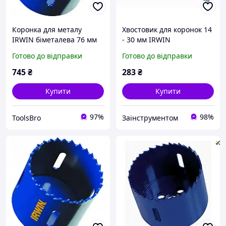
Коронка для металу
Хвостовик для коронок 14
IRWIN біметалева 76 мм
- 30 мм IRWIN
3"
шестигранный 13 мм
Готово до відправки
Готово до відправки
10504533
745
₴
283
₴
Купити
Купити
97%
98%
ToolsBro
Заінструментом