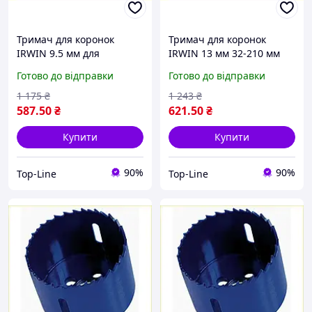
Тримач для коронок
Тримач для коронок
IRWIN 9.5 мм для
IRWIN 13 мм 32-210 мм
встановлення та фіксації
тримач для свердел і
Готово до відправки
Готово до відправки
коронок у роботі з
коронок для точного
деревом
свердління в дереві
1 175
₴
1 243
₴
587
.50
₴
621
.50
₴
Купити
Купити
90%
90%
Top-Line
Top-Line