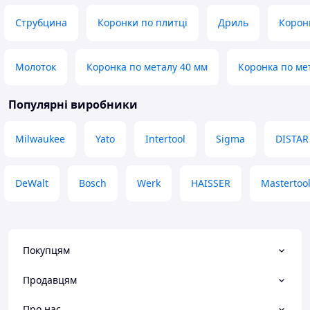
Струбцина
Коронки по плитці
Дриль
Корон
Молоток
Коронка по металу 40 мм
Коронка по ме
Популярні виробники
Milwaukee
Yato
Intertool
Sigma
DISTAR
DeWalt
Bosch
Werk
HAISSER
Mastertoo
Покупцям
Продавцям
Про нас