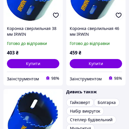
Коронка сверлильная 38
Коронка сверлильная 46
мм IRWIN
мм IRWIN
биметаллическая
биметаллическая
Готово до відправки
Готово до відправки
10504177
10504182
403
₴
459
₴
Купити
Купити
98%
98%
Заінструментом
Заінструментом
Дивись також
Гайковерт
Болгарка
Набір викруток
Степлер будівельний
Мультитул