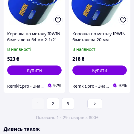
Коронка по металу IRWIN
Коронка по металу IRWIN
біметалева 64 мм 2-1/2"
біметалева 20 мм
10504190
10504165
В наявності
В наявності
523
₴
218
₴
Купити
Купити
97%
97%
Remkit.pro - Знайдемо все, що вам потрібне!
Remkit.pro - Знайдемо все, що вам потрібне!
1
2
3
...
Показано 1 - 29 товарів з 800+
Дивись також