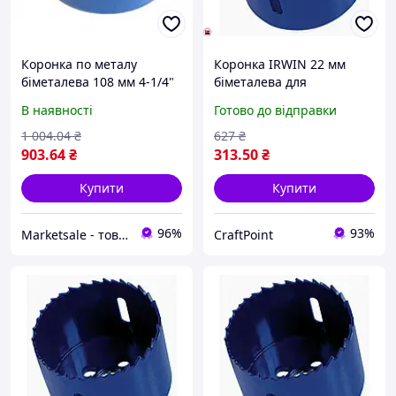
Коронка по металу
Коронка IRWIN 22 мм
біметалева 108 мм 4-1/4"
біметалева для
IRWIN 10504206 (США)
свердління металу
В наявності
Готово до відправки
високої швидкості та
довговічності
1 004
.04
₴
627
₴
903
.64
₴
313
.50
₴
Купити
Купити
96%
93%
Marketsale - товари зі знижкою
CraftPoint