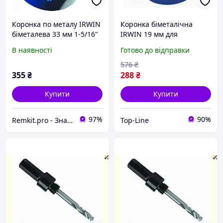
Коронка по металу IRWIN
Коронка біметалічна
біметалева 33 мм 1-5/16"
IRWIN 19 мм для
10504174
сверління по металу
В наявності
Готово до відправки
швидке та точне
виконання робіт
576
₴
355
₴
288
₴
Купити
Купити
97%
90%
Remkit.pro - Знайдемо все, що вам потрібне!
Top-Line