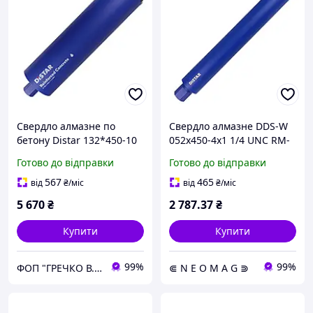
Свердло алмазне по
Свердло алмазне DDS-W
бетону Distar 132*450-10
052x450-4x1 1/4 UNC RM-
Reinforced concrete
TX
Готово до відправки
Готово до відправки
(17903094092)
567
465
від
₴
/міс
від
₴
/міс
5 670
₴
2 787
.37
₴
Купити
Купити
99%
99%
ФОП "ГРЕЧКО В. Д."
⋐ N E O M A G ⋑