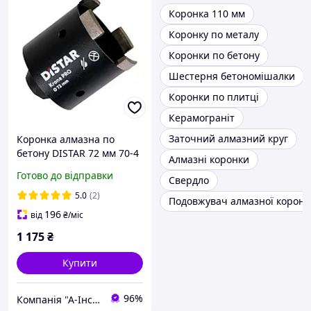
Коронка 110 мм
Коронку по металу
Коронки по бетону
Шестерня бетономішалки
Коронки по плитці
Керамограніт
Заточний алмазний круг
Коронка алмазна по
бетону DISTAR 72 мм 70-4
Алмазні коронки
M16 Krone PRO
Готово до відправки
Свердло
(10170085445)
5.0
(2)
Подовжувач алмазної коронк
196
від
₴
/міс
1 175
₴
Купити
96%
Компанія "А-Інструмент"