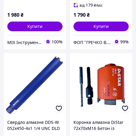
179
від
₴
/міс
1 980
₴
1 790
₴
Купити
Купити
100%
99%
MIX Інструмент ОПТ
ФОП "ГРЕЧКО В. Д."
Свердло алмазне DDS-W
Коронка алмазна DiStar
052x450-4x1 1/4 UNC DLD
72x70хМ16 Бетон із
052 RM-TX
хвостовиком sds+ під