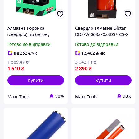
Алмазна коронка
Свердло алмазне Distar,
(свердло) по бетону
DDS-W 068x70xSDS+ CS-X
DISTAR DDS-W 68×65-4X
(10170085516) для
Готово до відправки
Готово до відправки
M16 / SDS+ KRONE PRO
свердління отворів
для отворів під розетки в
252
482
від
₴
/міс
від
₴
/міс
цеглі, газобетоні
1 589
.47
₴
3 042
.11
₴
1 510
₴
2 890
₴
Купити
Купити
98%
98%
Maxi_Tools
Maxi_Tools