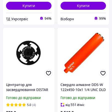
Купити
Купити
94%
99%
ТД Укрсервіс
Візборн
Центратор для
Свердло алмазне DDS-W
засвердлювання DISTAR
122x450-10x1 1/4 UNC DLD
Centrator RS/RM-TX 42/52
122 RS6
Готово до відправки
Готово до відправки
551
5.0
(4)
від
₴
/міс