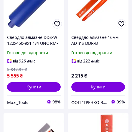
Свердло алмазне DDS-W
Свердло алмазне 16мм
122x450-9x1 1/4 UNC RM-
ADTnS DDR-B
TX (10170429033)
16x450x1x1/2GAS сегмент
Готово до відправки
Готово до відправки
RM4 (47837065052)
926
222
від
₴
/міс
від
₴
/міс
5 847
.37
₴
5 555
₴
2 215
₴
Купити
Купити
98%
99%
Maxi_Tools
ФОП "ГРЕЧКО В. Д."