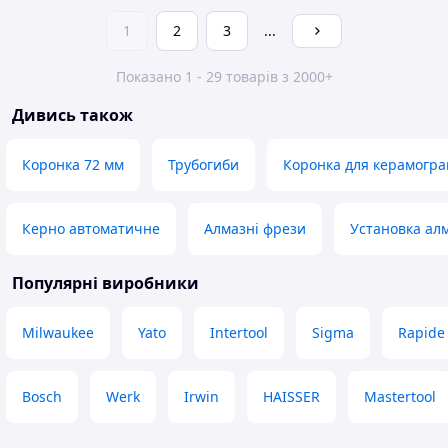
1
2
3
...
Показано 1 - 29 товарів з 2000+
Дивись також
Коронка 72 мм
Трубогиби
Коронка для керамогра
Керно автоматичне
Алмазні фрези
Установка ал
Популярні виробники
Milwaukee
Yato
Intertool
Sigma
Rapide
Bosch
Werk
Irwin
HAISSER
Mastertool