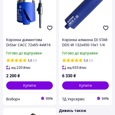
Коронка діамантова
Коронка алмазна DI-STAR
DiStar САСС 72x65-4хМ16
DDS-W 132x450-10x1 1/4
Бетон з хвостовиком sds+
UNC RM-TX (10170429035)
Готово до відправки
Готово до відправки
під свердло
5.0
(1)
5.0
(1)
220
633
від
₴
/міс
від
₴
/міс
2 200
₴
6 330
₴
Купити
Купити
99%
94%
Візборн
ТД Укрсервіс
Дивись також