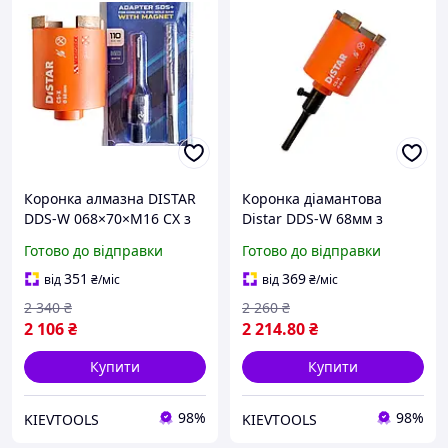
Коронка алмазна DISTAR
Коронка діамантова
DDS-W 068×70×М16 CX з
Distar DDS-W 68мм з
магнітним хвостовиком
хвостовиком SDS plus
Готово до відправки
Готово до відправки
комплект
351
369
від
₴
/міс
від
₴
/міс
2 340
₴
2 260
₴
2 106
₴
2 214
.80
₴
Купити
Купити
98%
98%
KIEVTOOLS
KIEVTOOLS