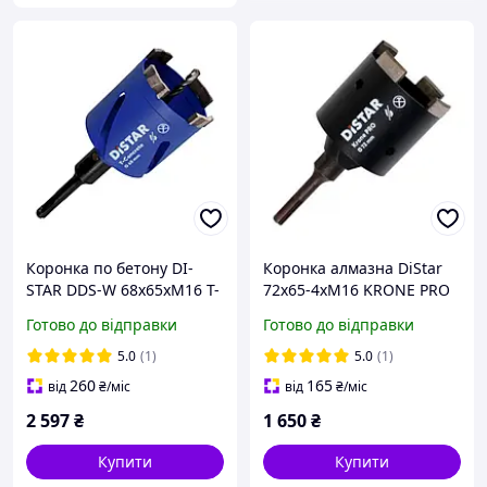
Коронка по бетону DI-
Коронка алмазна DiStar
STAR DDS-W 68x65xМ16 T-
72x65-4хМ16 KRONE PRO
Concrete / SDS-Plus
з хвостовиком sds+ під
Готово до відправки
Готово до відправки
(17982091081)
свердло
5.0
(1)
5.0
(1)
260
165
від
₴
/міс
від
₴
/міс
2 597
₴
1 650
₴
Купити
Купити