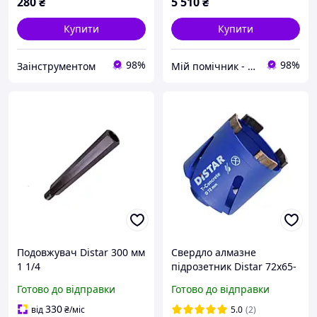
280
₴
5 510
₴
Купити
Купити
98%
98%
Заінструментом
Мій помічник - інтернет магазин
Подовжувач Distar 300 мм
Свердло алмазне
1 1/4
підрозетник Distar 72x65-
4xМ16 T-CONCRETE, без
Готово до відправки
Готово до відправки
перехідника SDS
(17984445080)
330
від
₴
/міс
5.0
(2)