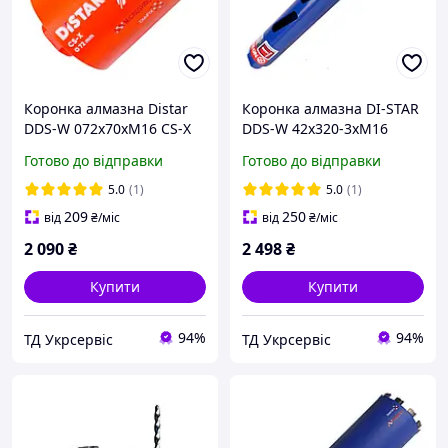
Коронка алмазна Distar
Коронка алмазна DI-STAR
DDS-W 072x70xM16 CS-X
DDS-W 42x320-3xМ16
(10170085458)
Concrete X (17984540069)
Готово до відправки
Готово до відправки
5.0
(1)
5.0
(1)
209
250
від
₴
/міс
від
₴
/міс
2 090
₴
2 498
₴
Купити
Купити
94%
94%
ТД Укрсервіс
ТД Укрсервіс