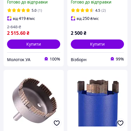
Готово до відправки
Готово до відправки
свердло
5.0
(1)
4.5
(2)
419
250
від
₴
/міс
від
₴
/міс
2 648
₴
2 515
.60
₴
2 500
₴
Купити
Купити
100%
99%
Молоток УА
Візборн