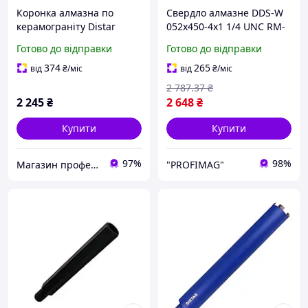
Коронка алмазна по
Свердло алмазне DDS-W
керамограніту Distar
052x450-4x1 1/4 UNC RM-
70x47-7 S10 Ceramics
TX (сухе свердління)
Готово до відправки
Готово до відправки
374
265
від
₴
/міс
від
₴
/міс
2 787
.37
₴
2 245
₴
2 648
₴
Купити
Купити
97%
98%
Магазин професійного алмазного інструмента DiamTools в Україні
"PROFIMAG"