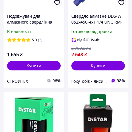
Подовжувач для
Свердло алмазне DDS-W
алмазного свердління
052x450-4x1 1/4 UNC RM-
L200 1 1/4 сталь
TX для кондиціонерів
В наявності
Готово до відправки
441
5.0
(2)
від
₴
/міс
2 787
.37
₴
1 655
₴
2 648
₴
Купити
Купити
96%
98%
СТРОЙТЕХ
FoxyTools - лисичка без інструменту не лишить!