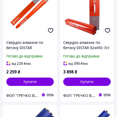
Свердло алмазне по
Свердло алмазне по
бетону DISTAR
бетону DISTAR 82x450-7x1
18x450x1x1/2GAS сегмент
1/4 UNC сегмент RS6
Готово до відправки
Готово до відправки
RM4 (37804307055)
(37903370083)
226
390
від
₴
/міс
від
₴
/міс
2 259
₴
3 898
₴
Купити
Купити
99%
99%
ФОП "ГРЕЧКО В. Д."
ФОП "ГРЕЧКО В. Д."