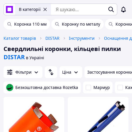
В категорії
Коронка 110 мм
Коронку по металу
Коронки
Каталог товарів
DISTAR
Інструменти
Оснащення д
Свердлильні коронки, кільцеві пилки
DISTAR
в Україні
Фільтри
Ціна
Застосування коронк
Безкоштовна доставка Rozetka
Мармур
Ка