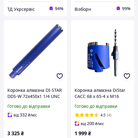
94%
99%
ТД Укрсервіс
Візборн
Коронка алмазна DI-STAR
Коронка алмазна DiStar
DDS-W 72x450x1 1/4 UNC
САСС 68 x 65-4 х М16
Reinforced concrete
Бетон із хвостовиком sds+
Готово до відправки
Готово до відправки
(17903094080)
під свердло
332
від
₴
/міс
4.5
(4)
200
від
₴
/міс
3 325
₴
1 999
₴