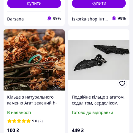
Купити
Купити
99%
99%
Darsana
Iskorka-shop інтернет-магазин прикрас та товарів для рукоділля
Кільце з натурального
Подвійне кільце з агатом,
каменю Агат зелений h-
содалітом, сердоліком,
3мм 17-18 р-р
авантюрином, рожевим
В наявності
Готово до відправки
кварцем, місячний камінь
арт. 7750
5.0
(2)
100
₴
449
₴