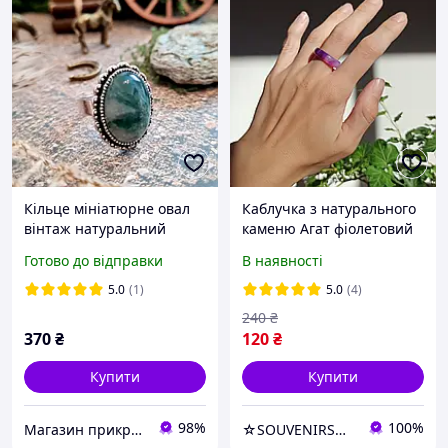
Кільце мініатюрне овал
Каблучка з натурального
вінтаж натуральний
каменю Агат фіолетовий
моховий агат
h-6мм 17,5 та 18р-р
Готово до відправки
В наявності
5.0
(1)
5.0
(4)
240
₴
370
₴
120
₴
Купити
Купити
98%
100%
Магазин прикрас "Злата"
☆SOUVENIRS☆ - прикраси, натуральне каміння, перли, фурнітра для рукоділля