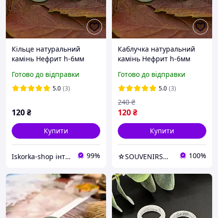
Кільце натуральний
Каблучка натуральний
камінь Нефрит h-6мм
камінь Нефрит h-6мм
17р-р
17р-р
Готово до відправки
Готово до відправки
5.0
(3)
5.0
(3)
240
₴
120
₴
120
₴
Купити
Купити
99%
100%
Iskorka-shop інтернет-магазин прикрас та товарів для рукоділля
☆SOUVENIRS☆ - прикраси, натуральне каміння, перли, фурнітра для рукоділля