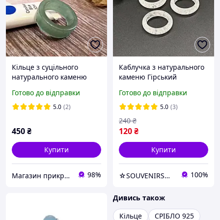
Кільце з суцільного
Каблучка з натурального
натурального каменю
каменю Гірський
зелений авантюрин р. 20
Кришталь h-6мм+- 18,5 р-
Готово до відправки
Готово до відправки
р
5.0
(2)
5.0
(3)
240
₴
450
₴
120
₴
Купити
Купити
98%
100%
Магазин прикрас "Злата"
☆SOUVENIRS☆ - прикраси, натуральне каміння, перли, фурнітра для рукоділля
Дивись також
Кільце
СРІБЛО 925