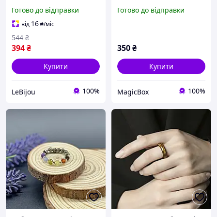
содалітом сердоліком
Готово до відправки
Готово до відправки
малахітом арт. 7765
16
від
₴
/міс
544
₴
394
₴
350
₴
Купити
Купити
100%
100%
LeBijou
MagicBox