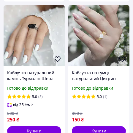
Каблучка натуральний
Каблучка на гумці
камінь Турмалін Шерл
натуральний Цитрин
необроблений в
крихта, Місячний камінь,
Готово до відправки
Готово до відправки
обплетенні з
Перламутр Конюшина d-
нержавіючої сталі d-
8х4-3мм+- 15-18р-р
5.0
(5)
5.0
(1)
13х6мм+- 16 та 17 р-р
25
від
₴
/міс
500
₴
300
₴
250
₴
150
₴
Купити
Купити