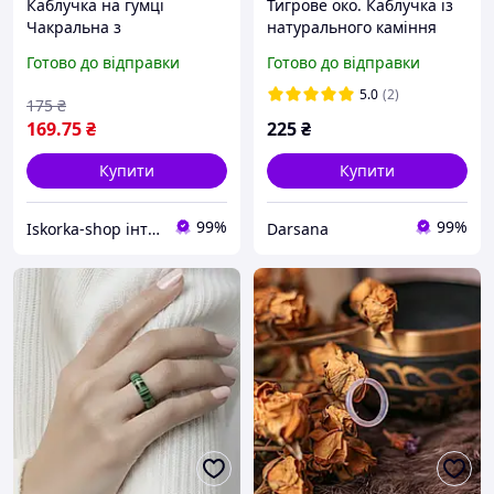
Каблучка на гумці
Тигрове око. Каблучка із
Чакральна з
натурального каміння
натурального каміння d-
Готово до відправки
Готово до відправки
4мм+- 16-20р-р
5.0
(2)
175
₴
169
.75
₴
225
₴
Купити
Купити
99%
99%
Iskorka-shop інтернет-магазин прикрас та товарів для рукоділля
Darsana