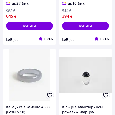
27
16
від
₴
/міс
від
₴
/міс
988
₴
544
₴
645
₴
394
₴
Купити
Купити
100%
100%
LeBijou
LeBijou
Каблучка з каменю 4580
Кільце з авантюрином
(Розмір 18)
рожевим кварцом