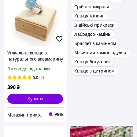
Срібні прикраси
Кільця жіночі
Індійські прикраси
Лабрадор камінь
Браслет з камінням
Місячний камінь адуляр
Унікальне кільце з
натурального аквамарину
Кільця біжутерія
розмір регулюється
Готово до відправки
Кільце з цитрином
5.0
(2)
390
₴
Купити
98%
Магазин прикрас "Злата"