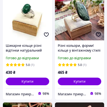
Шикарне кільце різні
Різні кольори, форми!
відтінки натуральний
кільце у вінтажному стилі
камінь малахіт (не прес)
натуральний камінь
Готово до відправки
Готово до відправки
лабрадор іризація
5.0
(1)
5.0
(1)
430
₴
465
₴
Купити
Купити
98%
98%
Магазин прикрас "Злата"
Магазин прикрас "Злата"