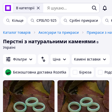
В категорії
Кільце
СРІБЛО 925
Срібні прикраси
Каталог товарів
Аксесуари та прикраси
Прикраси з н
Перстні з натуральними каменями
в
Україні
Фільтри
Ціна
Камені вставки
Безкоштовна доставка Rozetka
Бірюза
Родо