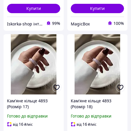
Купити
Купити
99%
100%
Iskorka-shop інтернет-магазин прикрас та товарів для рукоділля
MagicBox
Кам'яне кільце 4893
Кам'яне кільце 4893
(Розмір 17)
(Розмір 18)
Готово до відправки
Готово до відправки
16
16
від
₴
/міс
від
₴
/міс