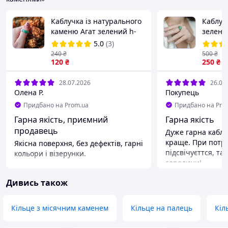
Каблучка із натурального
Каблуч
каменю Агат зелений h-
зелене
6мм 17-18 р-р
необро
5.0
(3)
з нержа
240
₴
500
₴
120
₴
15х11м
250
₴
28.07.2026
26.07
Олена Р.
Покупець
Придбано на Prom.ua
Придбано на Pro
Гарна якість, приємний
Гарна якість
продавець
Дуже гарна каблу
краще. При потра
Якісна поверхня, без дефектів, гарні
підсвічуєттся, та 
кольори і візерунки.
середини!
Переваги
Переваги
Все. Колір, дизайн, приємно до
Дивись також
Усе
руки.
Недоліки
Недоліки
Немає
Кільце з місячним каменем
Кільце на палець
Кіл
Не виявлено.