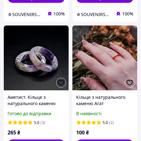
100%
100%
☆SOUVENIRS☆ - прикраси, натуральне каміння, перли, фурнітра для рукоділля
☆SOUVENIRS☆ - прикраси, натуральне каміння, перли, фурнітра для рукоділля
Аметист. Кільце з
Кільце з натурального
натурального каменю
каменю Агат
сердоліковий h-3мм 16-18
Готово до відправки
В наявності
р-р
5.0
(3)
5.0
(2)
265
₴
100
₴