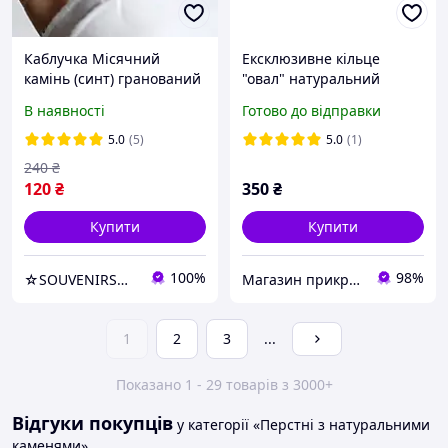
Каблучка Місячний
Ексклюзивне кільце
камінь (синт) гранований
"овал" натуральний
h-6мм 16,5 р-р
камінь лотосова яшма
В наявності
Готово до відправки
5.0
(5)
5.0
(1)
240
₴
120
₴
350
₴
Купити
Купити
100%
98%
☆SOUVENIRS☆ - прикраси, натуральне каміння, перли, фурнітра для рукоділля
Магазин прикрас "Злата"
1
2
3
...
Показано 1 - 29 товарів з 3000+
Відгуки покупців
у категорії «Перстні з натуральними
каменями»