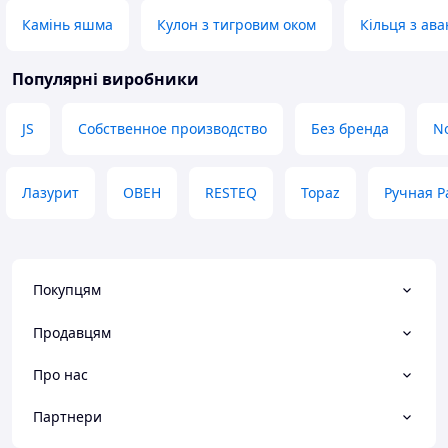
Камінь яшма
Кулон з тигровим оком
Кільця з ав
Популярні виробники
JS
Собственное производство
Без бренда
N
Лазурит
ОВЕН
RESTEQ
Topaz
Ручная Р
Покупцям
Продавцям
Про нас
Партнери