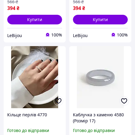
566
₴
566
₴
394
₴
394
₴
Купити
Купити
100%
100%
LeBijou
LeBijou
Кільце перлів 4770
Каблучка з каменю 4580
(Розмір 17)
Готово до відправки
Готово до відправки