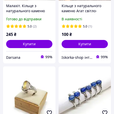
Малахіт. Кільце з
Кільце з натурального
натурального каменю
каменю Агат світло-
рожевий з переливом h-
Готово до відправки
В наявності
3мм 16-18 р-р
5.0
(2)
5.0
(1)
245
₴
100
₴
Купити
Купити
99%
99%
Darsana
Iskorka-shop інтернет-магазин прикрас та товарів для рукоділля