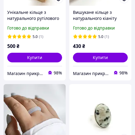
Унікальне кільце з
Вишукане кільце з
натурального рутілового
натурального кіаніту
кварцу волосся венери
Готово до відправки
Готово до відправки
волохатик
5.0
(1)
5.0
(1)
500
₴
430
₴
Купити
Купити
98%
98%
Магазин прикрас "Злата"
Магазин прикрас "Злата"