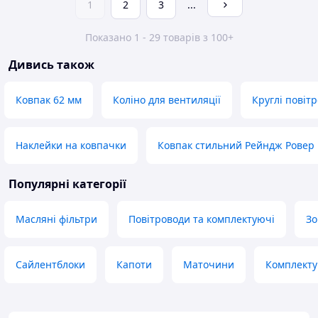
1
2
3
...
Показано 1 - 29 товарів з 100+
Дивись також
Ковпак 62 мм
Коліно для вентиляції
Круглі повіт
Наклейки на ковпачки
Ковпак стильний Рейндж Ровер
Популярні категорії
Масляні фільтри
Повітроводи та комплектуючі
Зо
Сайлентблоки
Капоти
Маточини
Комплектую