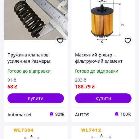
Пружина клапанов
Масляний фільтр -
усиленная Размеры:
фільтруючий елемент
длина - 62мм, диаметр
(висота: 93 мм, зовнішній
Готово до відправки
Готово до відправки
наружный - 29мм,
діаметр: 62/68 мм) ALFA
внутренний диаметр -
ROMEO 159, BRERA,
91
₴
203
₴
20мм
SPIDER, CADILLAC BLS,
68
₴
188
.79
₴
Купити
Купити
90%
100%
Аutomarket
AUTOS