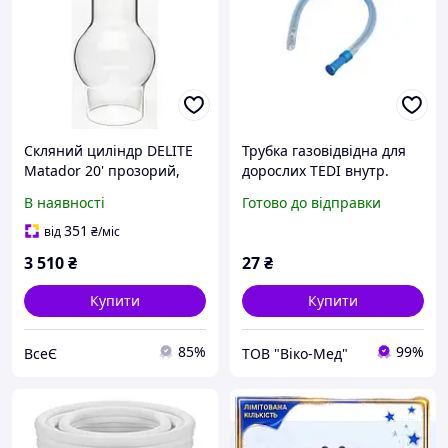
Скляний циліндр DELITE
Трубка газовідвідна для
Matador 20' прозорий,
дорослих TEDI внутр.
зовнішній діаметр знизу
діаметр6,2 мм, зовн.
В наявності
Готово до відправки
64,2 мм, верх 48,1 мм,
діаметр 8,0 мм
внутрішній діаметр знизу
351
від
₴
/міс
62 мм, висота
3 510
₴
27
₴
Купити
Купити
85%
99%
ВсеЄ
ТОВ "Віко-Мед"