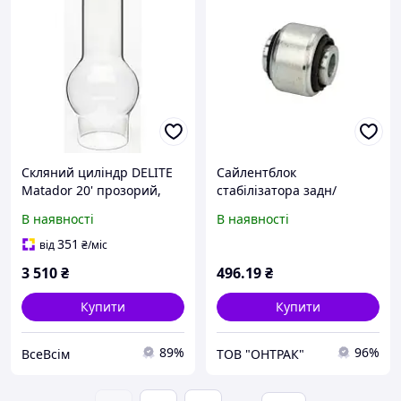
Скляний циліндр DELITE
Сайлентблок
Matador 20' прозорий,
стабілізатора задн/
зовнішній діаметр знизу
зовнішній (внутрішній
В наявності
В наявності
64,2 мм, верх 48,1 мм,
діаметр: 22мм, зовнішній
внутрішній діаметр знизу
діаметр: 68мм, довжина:
351
від
₴
/міс
62 мм, висота
62мм) MAN CLA, E2000,
3 510
₴
496
.19
₴
F20...
Купити
Купити
89%
96%
ВсеВсім
ТОВ "ОНТРАК"