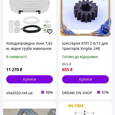
Холодопровідна лінія 7,62
Шестерня КПП Z-6/15 для
м, мідна труба зовнішнім
тракторів Xingtai 24B
діаметром 9,5 та 15,9 мм,
Shifeng 244 Taishan 24 із
В наявності
Готово до відправки
змійовик з
зовнішнім діаметром 62
поліетиленовою
мм DM-11
801
₴
ізоляцією та Vevor 511377
11 270
₴
655
₴
Купити
Купити
98%
97%
vita2020.net.ua
DREAM ON SHOP