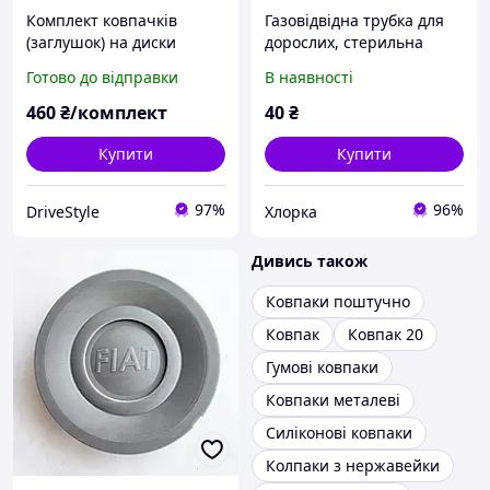
Комплект ковпачків
Газовідвідна трубка для
(заглушок) на диски
дорослих, стерильна
Toyota чорний з
(внутрішній діаметр - 6.2
Готово до відправки
В наявності
логотипом Зовнішній
мм, зовнішній - 8.0 мм),
діаметр 62 мм Camry,
TEDI
460
₴/комплект
40
₴
Corolla, Highlander, Venza
та інші
Купити
Купити
97%
96%
DriveStyle
Хлорка
Дивись також
Ковпаки поштучно
Ковпак
Ковпак 20
Гумові ковпаки
Ковпаки металеві
Силіконові ковпаки
Колпаки з нержавейки