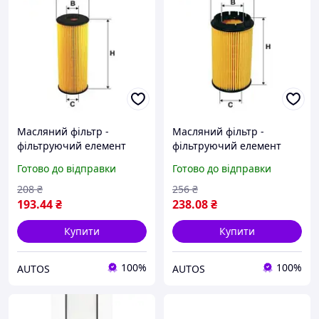
Масляний фільтр -
Масляний фільтр -
фільтруючий елемент
фільтруючий елемент
(висота: 162 мм,
(висота: 118 мм,
Готово до відправки
Готово до відправки
зовнішній діаметр: 62 мм)
зовнішній діаметр: 62,5
MERCEDES 124 (A124), 124
мм) CHRYSLER RAM,
208
₴
256
₴
(C124), 124 T-MODEL
VOYAGER IV, HYUNDAI
193
.44
₴
238
.08
₴
ELANTRA III,
Купити
Купити
100%
100%
AUTOS
AUTOS