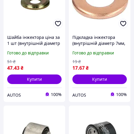
Шайба інжектора ціна за
Підкладка інжектора
1 шт (внутрішній діаметр
(внутрішній діаметр 7мм,
7,6мм, зовнішній діаметр
зовнішній діаметр
Готово до відправки
Готово до відправки
20,1мм, товщина 2,62мм)
13,7мм, товщина 1,62мм)
MERCEDES 124 T-MODEL
CITROEN ZX 1.4D 07.94-
51
₴
19
₴
(S124), 124
10.97 ENGITECH
47
.43
₴
17
.67
₴
Купити
Купити
100%
100%
AUTOS
AUTOS