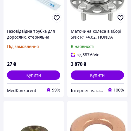
Газовідвідна трубка для
Маточина колеса в зборі
дорослих, стерильна
SNR R174.62. HONDA
(внутрішній діаметр - 6.2
Accord VII (CL, CN), Accord
Під замовлення
В наявності
мм, зовнішній - 8.0 мм),
VII Tourer (CM, CN). Зовн.
TEDI
діаметр 139 мм
387
від
₴
/міс
27
₴
3 870
₴
Купити
Купити
99%
100%
MedKonkurent
Інтернет-магазин автозапчастин "StarGo"