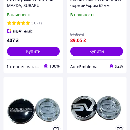
MAZDA, SUBARU.
чорний+хром 62мм
Зовнішній діаметр 62,85
пластик 1шт OEM
В наявності
В наявності
мм
LR173024 (ковпачок)
5.0
(1)
41
від
₴
/міс
91
.80
₴
407
₴
89
.05
₴
Купити
Купити
100%
92%
Інтернет-магазин автозапчастин "StarGo"
AutoEmblema