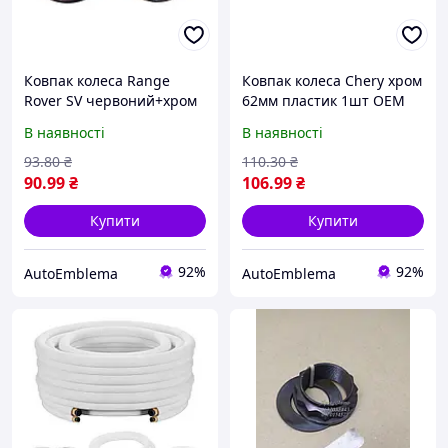
Ковпак колеса Range
Ковпак колеса Chery хром
Rover SV червоний+хром
62мм пластик 1шт OEM
62мм пластик 1шт OEM
S113100510AM (ковпачок,
В наявності
В наявності
BJ321130AB (ковпачок)
заглушка диска)
93
.80
₴
110
.30
₴
90
.99
₴
106
.99
₴
Купити
Купити
92%
92%
AutoEmblema
AutoEmblema