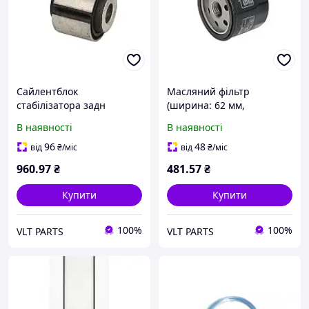
Сайлентблок
Масляний фільтр
стабілізатора задн
(ширина: 62 мм,
(внутрішній діаметр:
зовнішній діаметр: 76 мм)
В наявності
В наявності
22мм, зовнішній діаметр:
BMW F, HP4, K, R, S
72мм, довжина: 62мм) MA
HUSQVARNA NUDA 650-13
96
48
від
₴
/міс
від
₴
/міс
960
.97
₴
481
.57
₴
Купити
Купити
100%
100%
VLT PARTS
VLT PARTS