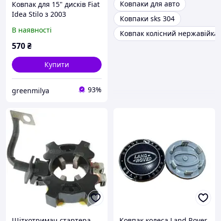
Ковпаки для авто
Ковпак для 15" дисків Fiat
Idea Stilo з 2003
Ковпаки sks 304
зовнішнім діаметром 147
В наявності
Ковпак колісний нержавійка
мм Код/Артикул 125798
570
₴
Купити
93%
greenmilya
Щіткотримач стартера
Ковпак колеса Land Rover