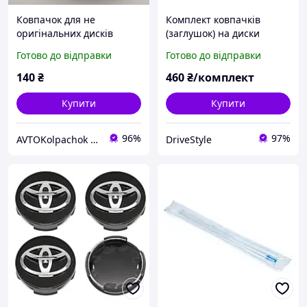
Ковпачок для не
Комплект ковпачків
оригінальних дисків
(заглушок) на диски
Mitsubishi з зовнішнім
Toyota (Тойота) 4шт.
Готово до відправки
Готово до відправки
діаметром 68 мм
Зовнішній діаметр 62мм
кріпильним 62 мм
140
₴
460
₴/комплект
заглушка мітсубі
Купити
Купити
96%
97%
AVTOKolpachok ковпачки та заглушки для литих дисків. Аксесуари для коліс.
DriveStyle