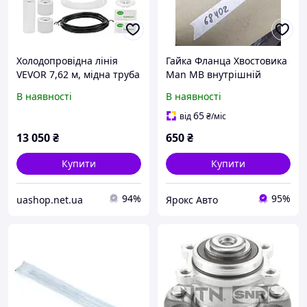
Холодопровідна лінія
Гайка Фланца Хвостовика
VEVOR 7,62 м, мідна труба
Man MB внутрішній
зовнішнім діаметром 9,5
діаметр 60 мм зовнішній
В наявності
В наявності
та 15,9 мм, змійовик з
62 мм від внутрішнього
поліетиленовою
краю різі висота гайки 30
65
від
₴
/міс
ізоляцією та 527730
мм 000068402
13 050
₴
650
₴
Купити
Купити
94%
95%
uashop.net.ua
Ярокс Авто