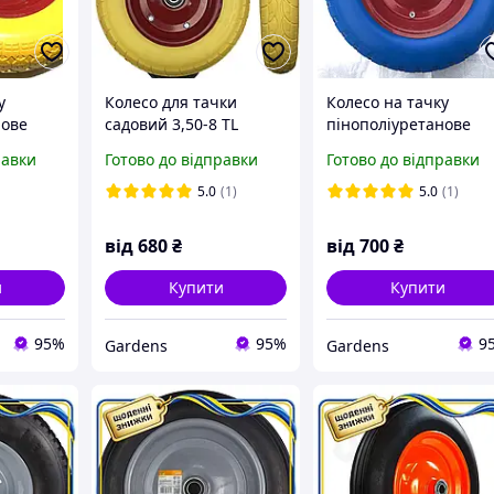
у
Колесо для тачки
Колесо на тачку
нове
садовий 3,50-8 TL
пінополіуретанове
камерне,
(безскамерне, під вісь
3,50-8 TL (безскамерн
равки
Готово до відправки
Готово до відправки
мм) MRHD
d 16 мм) (жовте) MRHD
під вісь d 16 мм) MR
5.0
(1)
5.0
(1)
від
680
₴
від
700
₴
и
Купити
Купити
95%
95%
9
Gardens
Gardens