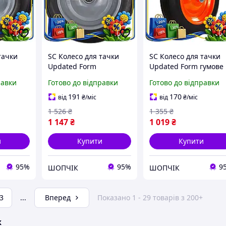
тачки
SC Колесо для тачки
SC Колесо для тачки
Updated Form
Updated Form гумове
15
безкамерне гумове 13
безкамерне 14 дюймі
равки
Готово до відправки
Готово до відправки
ерне для
дюймів FLORA для
для садового
нтарю
садового інвентарю
інвентарю колесо дл
191
170
від
₴
/міс
від
₴
/міс
_99K
колесо для т CH2_99K
тачки CH2_99K
1 526
₴
1 355
₴
1 147
₴
1 019
₴
и
Купити
Купити
95%
95%
9
ШОПЧІК
ШОПЧІК
3
...
Вперед
Показано 1 - 29 товарів з 200+
ж