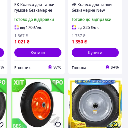
EK Колесо для тачки
VE Колесо для тачки
гумове безкамерне
безкамерне New
Original Design 14
Version поліуретанове
Готово до відправки
Готово до відправки
дюймів для садового
14 дюймів FLORA для
інвентарю колесо для
садового інвентарю
170
225
від
₴
/міс
від
₴
/міс
тачк HFX17_E
колесо N6W_VER
1 367
₴
1 737
₴
1 021
₴
1 350
₴
Купити
Купити
7%
97%
94%
Е-кошик
Гілочка