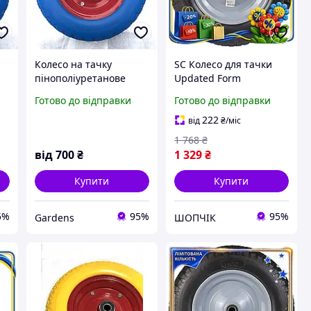
Колесо на тачку
SC Колесо для тачки
пінополіуретанове
Updated Form
е,
3,50-8 TL (безскамерне,
безкамерне
Готово до відправки
Готово до відправки
HD
під вісь d 20 мм) MRHD
поліуретанове 14
дюймів FLORA для
222
від
₴
/міс
садового інвентарю
1 768
₴
колес CH2_99K
від
700
₴
1 329
₴
Купити
Купити
5%
95%
95%
Gardens
ШОПЧІК