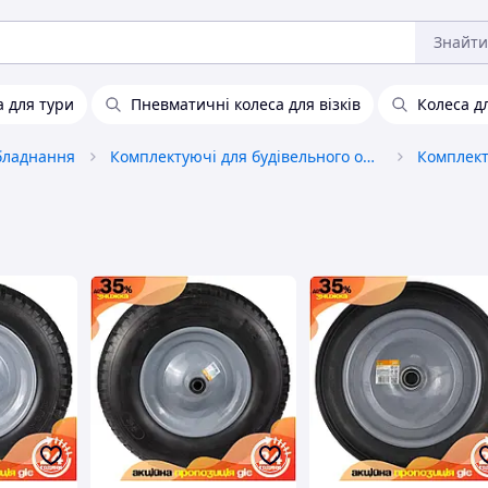
Знайти
а для тури
Пневматичні колеса для візків
Колеса дл
обладнання
Комплектуючі для будівельного обладнання