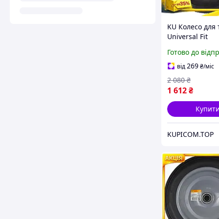
KU Колесо для 
Universal Fit
поліуретанове 
Готово до відп
дюймів безкам
садового інве
269
від
₴
/міс
колесо для Uni
2 080
₴
1 612
₴
Купит
KUPICOM.TOP