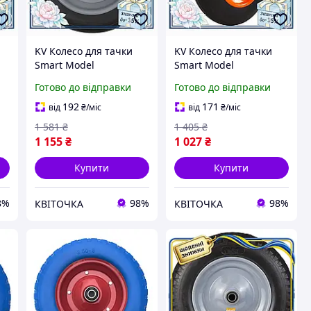
KV Колесо для тачки
KV Колесо для тачки
Smart Model
Smart Model
безкамерне гумове 13
безкамерне гумове 14
Готово до відправки
Готово до відправки
ля
дюймів FLORA вісь
дюймів FLORA для
20мм для садового
садового інвентарю
192
171
від
₴
/міс
від
₴
/міс
інвентарю кол 99/KVI
колесо для та 99/KVI
1 581
₴
1 405
₴
1 155
₴
1 027
₴
Купити
Купити
8%
98%
98%
КВІТОЧКА
КВІТОЧКА