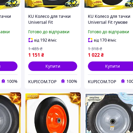
тачки
KU Колесо для тачки
KU Колесо для тачки
Universal Fit
Universal Fit гумове
15
безкамерне гумове 13
безкамерне 14 дюймі
равки
Готово до відправки
Готово до відправки
ерне для
дюймів FLORA для
для садового
нтарю
садового інвентарю
інвентарю колесо дл
192
170
від
₴
/міс
від
₴
/міс
2L_K
колесо для Uni2L_K
тачки Uni2L_K
1 485
₴
1 318
₴
1 151
₴
1 022
₴
и
Купити
Купити
100%
100%
10
KUPICOM.TOP
KUPICOM.TOP