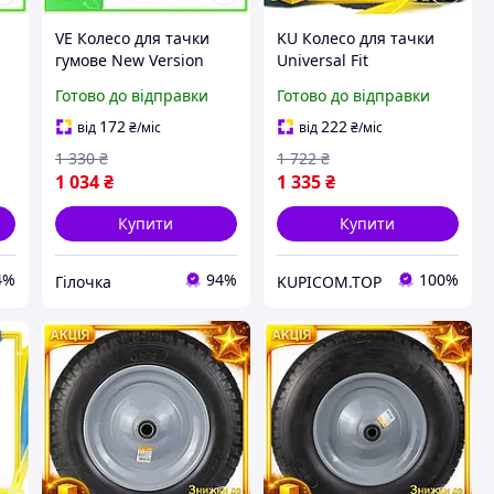
VE Колесо для тачки
KU Колесо для тачки
гумове New Version
Universal Fit
безкамерне 14 дюймів
безкамерне
Готово до відправки
Готово до відправки
для садового
поліуретанове 14
інвентарю колесо для
дюймів FLORA для
172
222
від
₴
/міс
від
₴
/міс
ER
тачки N6W_VER
садового інвентарю
1 330
₴
1 722
₴
коле Uni2L_K
1 034
₴
1 335
₴
Купити
Купити
4%
94%
100%
Гілочка
KUPICOM.TOP