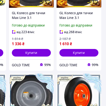
GL Колесо для тачки
GL Колесо для тачки
Max Line 3.1
Max Line 3.1
в
безкамерне
поліуретанове 15
Готово до відправки
Готово до відправки
поліуретанове 14
дюймів безкамерне для
я
дюймів FLORA для
садового інвентарю
223
268
від
₴
/міс
від
₴
/міс
садового інвентарю
колесо для LO31\PR
1 814
₴
2 187
₴
колес LO31\PR
1 336
₴
1 610
₴
Купити
Купити
0%
99%
99%
GOLD TIME
GOLD TIME