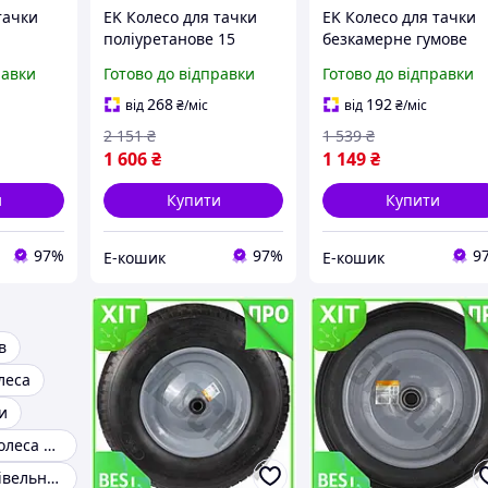
тачки
EK Колесо для тачки
EK Колесо для тачки
поліуретанове 15
безкамерне гумове
Original
Original Design дюймів
Original Design 13
равки
Готово до відправки
Готово до відправки
мів
безкамерне для
дюймів FLORA для
вого
садового інвентарю
садового інвентарю
268
192
від
₴
/міс
від
₴
/міс
HFX17_E
колесо д HFX17_E
колесо дл HFX17_E
2 151
₴
1 539
₴
1 606
₴
1 149
₴
и
Купити
Купити
97%
97%
9
Е-кошик
Е-кошик
в
леса
и
Пневматичні колеса для візків
Колеса для будівельних лісів