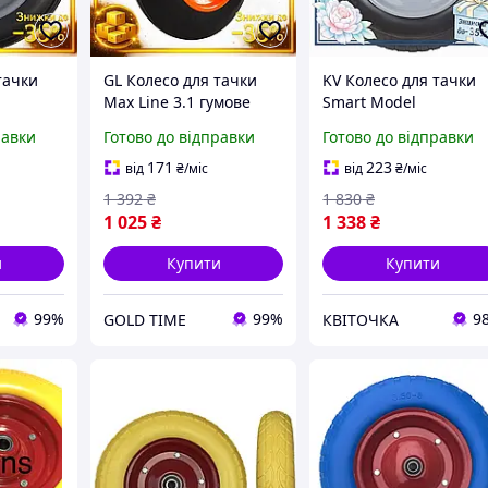
тачки
GL Колесо для тачки
KV Колесо для тачки
Max Line 3.1 гумове
Smart Model
мове 13
безкамерне 14 дюймів
поліуретанове 14
равки
Готово до відправки
Готово до відправки
для
для садового
дюймів безкамерне д
нтарю
інвентарю колесо для
садового інвентарю
171
223
від
₴
/міс
від
₴
/міс
O31\PR
тачки LO31\PR
колесо на ос 99/KVI
1 392
₴
1 830
₴
1 025
₴
1 338
₴
и
Купити
Купити
99%
99%
9
GOLD TIME
КВІТОЧКА