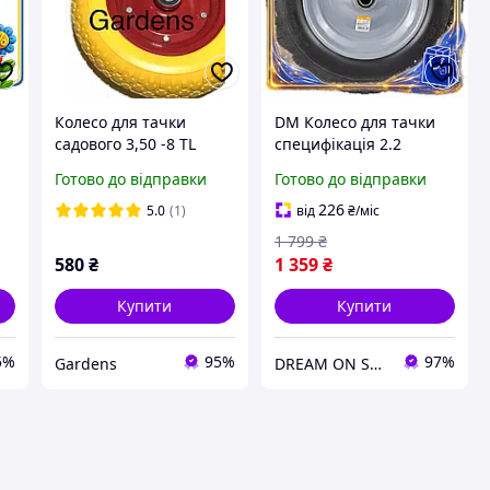
Колесо для тачки
DM Колесо для тачки
садового 3,50 -8 TL
специфікація 2.2
в
(бескамірне, під вісь d-
безкамерне
Готово до відправки
Готово до відправки
20ммм) (жовтое) MRHD
поліуретанове 14
я
дюймів FLORA для
226
5.0
(1)
від
₴
/міс
садового інвентарю к
1 799
₴
SPE|LZ
580
₴
1 359
₴
Купити
Купити
5%
95%
97%
Gardens
DREAM ON SHOP