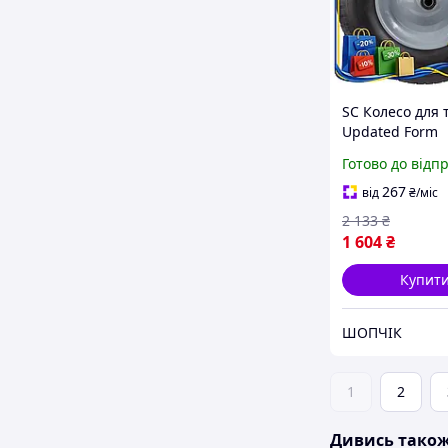
SC Колесо для 
Updated Form
поліуретанове 
Готово до відп
дюймів безкам
садового інве
267
від
₴
/міс
колесо для CH2
2 133
₴
1 604
₴
Купит
ШОПЧІК
1
2
Дивись тако