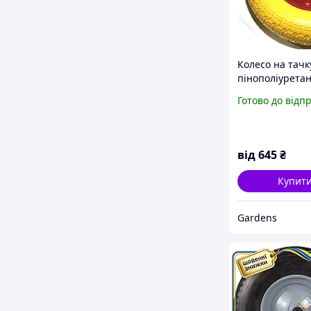
Колесо на тачк
пінополіурета
3,50-7 TL (безс
Готово до відп
під вісь d 20 
від
645
₴
Купит
Gardens