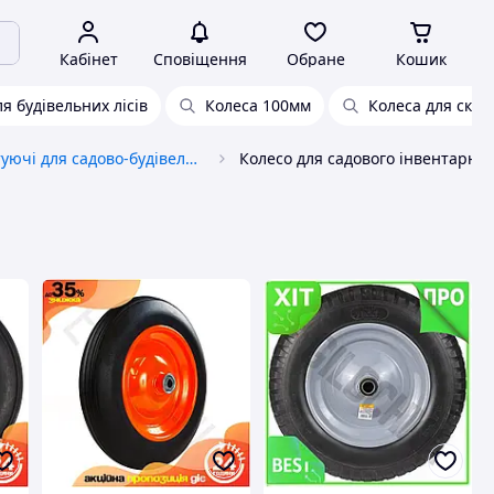
Кабінет
Сповіщення
Обране
Кошик
я будівельних лісів
Колеса 100мм
Колеса для скла
Комплектуючі для садово-будівельних тачок
Колесо для садового інвентарю