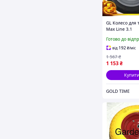
GL Колесо для 
Max Line 3.1
безкамерне гу
Готово до відп
дюймів FLORA 
садового інве
192
від
₴
/міс
колесо для т L
1 567
₴
1 153
₴
Купит
GOLD TIME