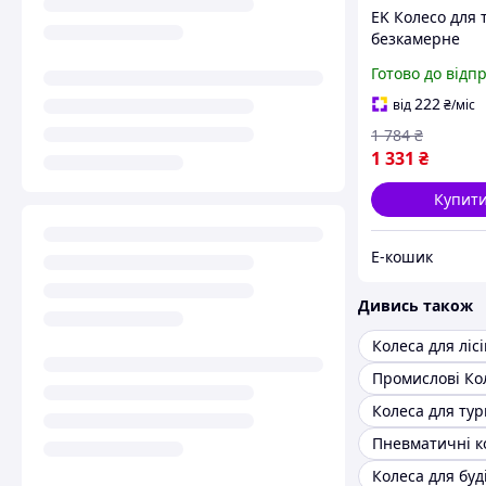
EK Колесо для 
безкамерне
поліуретанове 
Готово до відп
Design 14 дюй
FLORA для садо
222
від
₴
/міс
інвентарю ко 
1 784
₴
1 331
₴
Купит
Е-кошик
Дивись також
Колеса для лісі
Промислові Ко
Колеса для тур