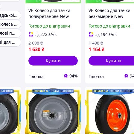
VE Колесо для тачки
VE Колесо для тачки
Колеса для складської техніки
поліуретанове New
безкамерне New
Version 15 дюймів
Version гумове 13
Поліуретанові колеса для візків
Готово до відправки
Готово до відправки
безкамерне для
дюймів FLORA для
Колеса промислові поворотні
садового інвентарю
садового інвентарю
272
194
від
₴
/міс
від
₴
/міс
колесо для т N6W_VER
колесо для та N6W_V
Колеса металеві для візків
2 098
₴
1 498
₴
1 630
₴
1 164
₴
Купити
Купити
94%
9
Гілочка
Гілочка