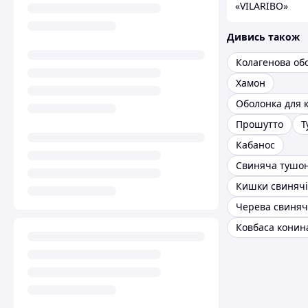
«VILARIBO»
Дивись також
Хамон
Оболонка для 
Прошутто
Т
Кабанос
Свиняча тушо
Кишки свинячі
Черева свиняч
Ковбаса конин