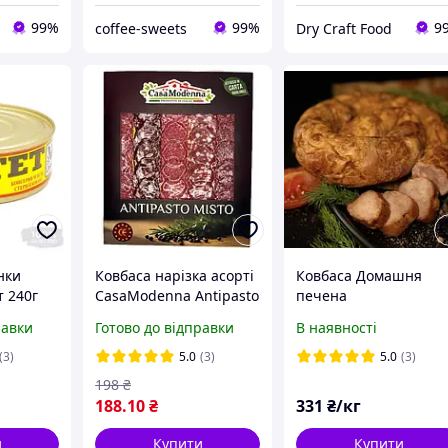
99%
99%
9
coffee-sweets
Dry Craft Food
нки
Ковбаса нарізка асорті
Ковбаса Домашня
т 240г
CasaModenna Antipasto
печена
Misto 250г Італія
равки
Готово до відправки
В наявності
(3)
5.0
(3)
5.0
(3)
198
₴
188
.10
₴
331
₴/кг
и
Купити
Купити