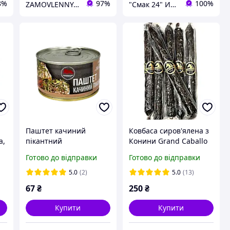
8%
97%
100%
ZAMOVLENNYA-UA
"Смак 24" Интернет-магазин
Паштет качиний
Ковбаса сиров'ялена з
а,
пікантний
Конини Grand Caballo
Тернопільський
Premium+- 220 г
Готово до відправки
Готово до відправки
м'ясокомбінат 225 г
5.0
(2)
5.0
(13)
67
₴
250
₴
Купити
Купити