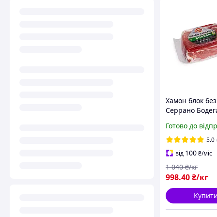
Хамон блок без
Серрано Бодег
місяців ваговий
Готово до відп
5.0
100
від
₴
/міс
1 040
₴/кг
998
.40
₴/кг
Купит