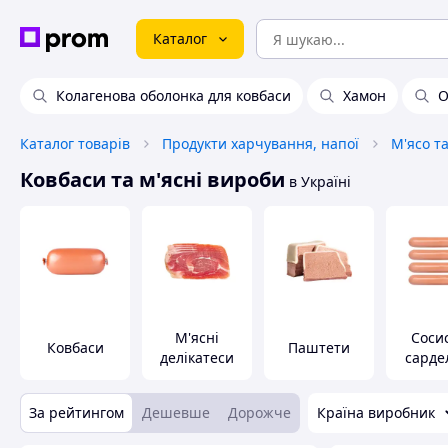
Каталог
Колагенова оболонка для ковбаси
Хамон
О
Каталог товарів
Продукти харчування, напої
М'ясо т
Ковбаси та м'ясні вироби
в Україні
М'ясні
Соси
Ковбаси
Паштети
делікатеси
сарде
За рейтингом
Дешевше
Дорожче
Країна виробник