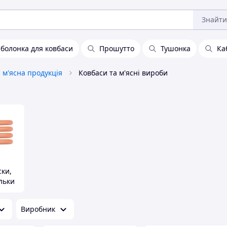
Знайти
болонка для ковбаси
Прошутто
Тушонка
Ка
а м'ясна продукція
Ковбаси та м'ясні вироби
ски,
льки
Виробник