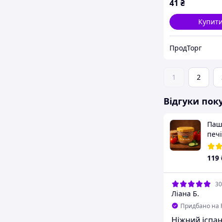
41
₴
Купит
ПродТорг
1
2
Відгуки пок
Пашт
печі
Camp
119
30
Ліана Б.
Придбано на 
Ніжний іспа