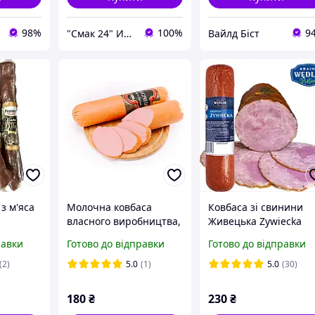
98%
100%
9
"Смак 24" Интернет-магазин
Вайлд Біст
з м'яса
Молочна ковбаса
Ковбаса зі свинини
власного виробництва,
Живецька Zywiecka
першого сорту
Kielbasa Wedlin 600 г
равки
Готово до відправки
Готово до відправки
Польща
(2)
5.0
(1)
5.0
(30)
180
₴
230
₴