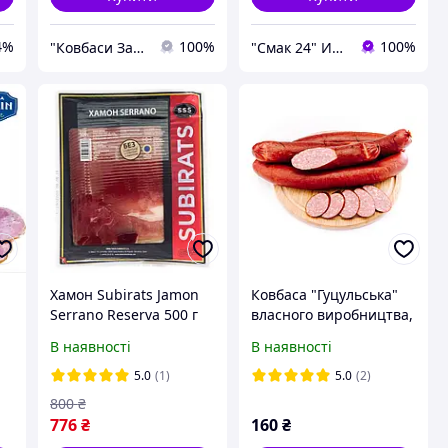
4%
100%
100%
"Ковбаси Закарпаття"
"Смак 24" Интернет-магазин
Хамон Subirats Jamon
Ковбаса "Гуцульська"
Serrano Reserva 500 г
власного виробництва,
нарізка
першого сорту
В наявності
В наявності
5.0
(1)
5.0
(2)
800
₴
776
₴
160
₴