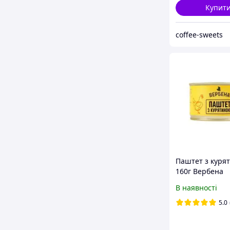
Купит
coffee-sweets
Паштет з куря
160г Вербена
В наявності
5.0