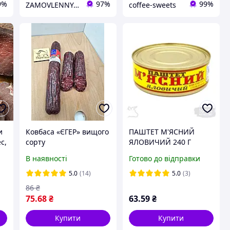
9%
97%
99%
ZAMOVLENNYA-UA
coffee-sweets
и
Ковбаса «ЄГЕР» вищого
ПАШТЕТ М'ЯСНИЙ
с,
сорту
ЯЛОВИЧИЙ 240 Г
В наявності
Готово до відправки
5.0
(14)
5.0
(3)
86
₴
75
.68
₴
63
.59
₴
Купити
Купити