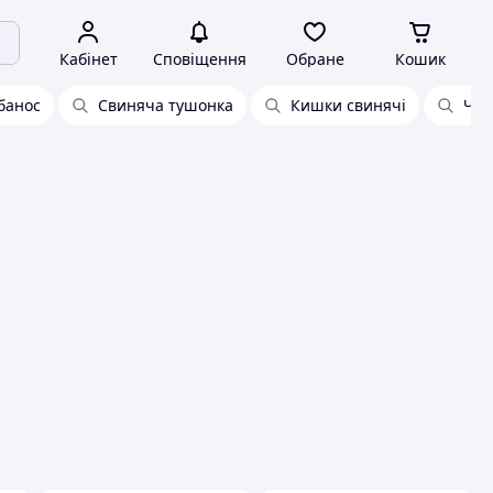
Кабінет
Сповіщення
Обране
Кошик
банос
Свиняча тушонка
Кишки свинячі
Чер