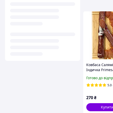
Ковбаса Салям
Індичка Frimes
con Tacchino +/
Готово до відп
Італія
5.0
270
₴
Купит