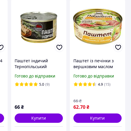
14
Паштет індичий
Паштет із печінки з
Тернопільський
вершковим маслом
a
м'ясокомбінат 225 г
L'appetit 240 г Україна
Готово до відправки
Готово до відправки
5.0
(9)
4.9
(15)
66
₴
66
₴
62
.70
₴
Купити
Купити