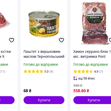
 кістки
Паштет з вершковим
Хамон серрано блок 
а 9
маслом Тернопільський
міс. витримка Pont
 1 кг
м'ясокомбінат 225 г
Jamon Serrano Bodeg
равки
Готово до відправки
Готово до відправки
500 г
(11)
5.0
(9)
4.9
(7)
56
від
₴
/міс
588
₴
68
₴
558
.60
₴
и
Купити
Купити