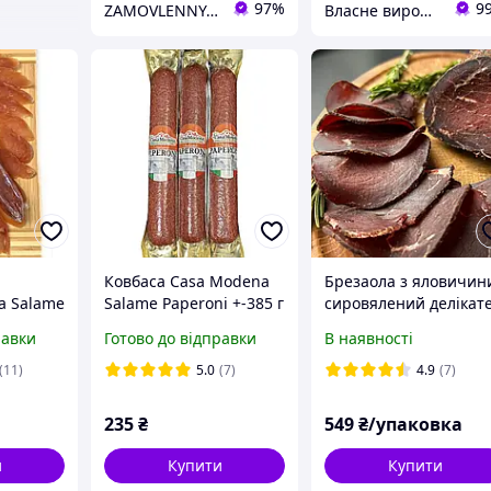
97%
9
ZAMOVLENNYA-UA
Власне виробництво м'ясної продукції "Ольвіополь"
і
Ковбаса Casa Modena
Брезаола з яловичин
a Salame
Salame Paperoni +-385 г
сировялений делікате
- 320 г
слайси
равки
Готово до відправки
В наявності
(11)
5.0
(7)
4.9
(7)
235
₴
549
₴/упаковка
и
Купити
Купити