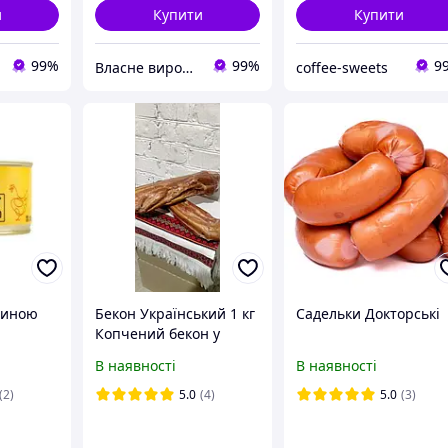
и
Купити
Купити
99%
99%
9
Власне виробництво м'ясної продукції "Ольвіополь"
coffee-sweets
тиною
Бекон Український 1 кг
Садельки Докторські
Копчений бекон у
вакуумній плівці
В наявності
В наявності
Свинячий бекон в
упаковці Український
(2)
5.0
(4)
5.0
(3)
бекон