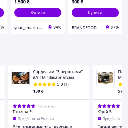
1 500
₴
300
₴
Купити
Купити
9%
94%
97%
your_smart.choice
BRANDFOOD
Сардельки "З вершками"
Пашт
в/г ТМ "Закарпатські
МК к
ковбаси"
5.0
(1)
130
₴
57
₴
18.07.2026
12.
Татьяна Е.
Юрій З.
Придбано на Prom.ua
Придбано на P
Все понравилось, вкусные
Гарна якiсит з