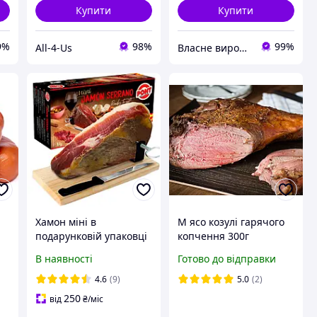
Купити
Купити
9%
98%
99%
All-4-Us
Власне виробництво м'ясної продукції "Ольвіополь"
Хамон міні в
М ясо козулі гарячого
подарунковій упаковці
копчення 300г
1кг ТМ Pont
В наявності
Готово до відправки
4.6
(9)
5.0
(2)
250
від
₴
/міс