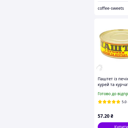
coffee-sweets
Паштет із печі
курей та курча
Готово до відп
5.0
57
.20
₴
Купит