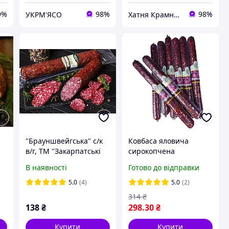
9%
98%
98%
УКРМ'ЯСО
Хатня Крамниця
"Брауншвейгська" с/к
Ковбаса яловича
в/г, ТМ "Закарпатські
сирокопчена
ковбаси"
Брауншвейзька
В наявності
Готово до відправки
ContadinoToscano
Braunsch 430-470г
5.0
(4)
5.0
(2)
Італія
314
₴
138
₴
298
.30
₴
Купити
Купити