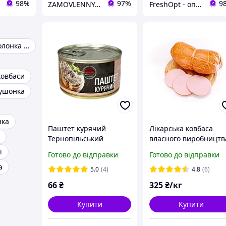
98%
97%
9
ZAMOVLENNYA-UA
FreshOpt - оптові ціни для кожного!
Колагенова оболонка для ковбаси
ковбаси
ушонка
нка
Паштет курячий
Лікарська ковбаса
Тернопільський
власного виробництв
м'ясокомбінат 225 г
вищого гатунку
і
Готово до відправки
Готово до відправки
а
5.0
(4)
4.8
(6)
66
₴
325
₴/кг
Купити
Купити