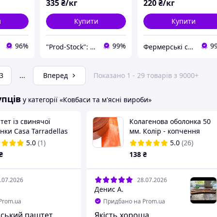
335
₴/кг
220
₴/кг
и
Купити
Купити
96%
99%
9
"Prod-Stock": Інтернет-магазин продуктів харчування та господарчих товарів
Фермерські сири
3
...
Вперед
Показано 1 - 29 товарів з 9000+
упців
у категорії «Ковбаси та м'ясні вироби»
ет із свинячої
Колагенова оболонка 50
нки Casa Tarradellas
мм. Колір - копчення
ana 125 гр. Іспанія
5.0
(1)
5.0
(26)
₴
138
₴
.07.2026
28.07.2026
Денис А.
Prom.ua
Придбано на Prom.ua
нський паштет,
Якість хороша