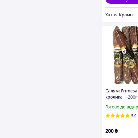
Хатня Крамниця
Салямі Frimesa 
кролика +-200г
Готово до відп
5.0
200
₴