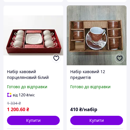
Набір кавовий
Набір кавовий 12
порцеляновий білий
предметів
Grazie Снігова Королева
Готово до відправки
Готово до відправки
12 предметів 6 чашок
90мл (S506707)
120
від
₴
/міс
1 334
₴
1 200
.60
₴
410
₴/набір
Купити
Купити