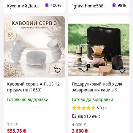
100%
98%
Кухонний Девайс
"ghivi-home588": Товари для дому, перевірені часом!
Кавовий сервіз A-PLUS 12
Подарунковий набір для
предметів (1853)
заварювання кави з 9
предметів, дорожній
Готово до відправки
Готово до відправки
кавовий набір з кейсом
5.0
(1)
613
від
₴
/міс
741
₴
4 000
₴
555
.75
₴
3 680
₴