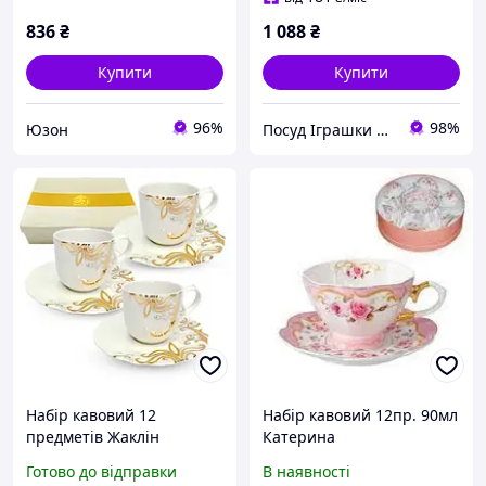
836
₴
1 088
₴
Купити
Купити
96%
98%
Юзон
Посуд Іграшки Канцелярія Творчість Для всієї Сім'ї
Набір кавовий 12
Набір кавовий 12пр. 90мл
предметів Жаклін
Катерина
(чашка-100мл,
Готово до відправки
В наявності
блюдце-12см) 2323-4