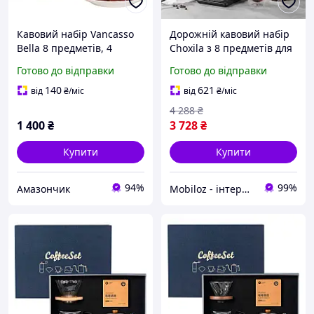
Кавовий набір Vancasso
Дорожній кавовий набір
Bella 8 предметів, 4
Choxila з 8 предметів для
чашки + 4 блюдця,
приготування кави з
Готово до відправки
Готово до відправки
кам'яний посуд, ручний
кейсом 1 шт.
розпис, вінтажний стиль,
140
621
від
₴
/міс
від
₴
/міс
на 4 персони
4 288
₴
1 400
₴
3 728
₴
Купити
Купити
94%
99%
Амазончик
Mobiloz - інтернет-магазин Мобілоз