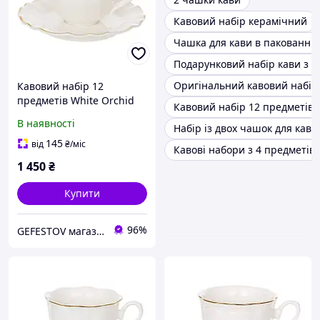
Кавовий набір керамічний
Чашка для кави в пакованні
Подарунковий набір кави з 
Оригінальний кавовий набір
Кавовий набір 12
предметів White Orchid
Кавовий набір 12 предметів
90 мл 1999-083
В наявності
Набір із двох чашок для кави
145
від
₴
/міс
Кавові набори з 4 предметів
1 450
₴
Купити
96%
GEFESTOV магазин сувенірів та подарунків (опт-роздріб)