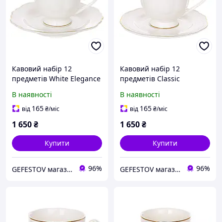
Кавовий набір 12
Кавовий набір 12
предметів White Elegance
предметів Classic
100 мл 1999-081
Symphony 100 мл 1999-
В наявності
В наявності
080
165
165
від
₴
/міс
від
₴
/міс
1 650
₴
1 650
₴
Купити
Купити
96%
96%
GEFESTOV магазин сувенірів та подарунків (опт-роздріб)
GEFESTOV магазин сувенірів та подарунків (опт-роздріб)