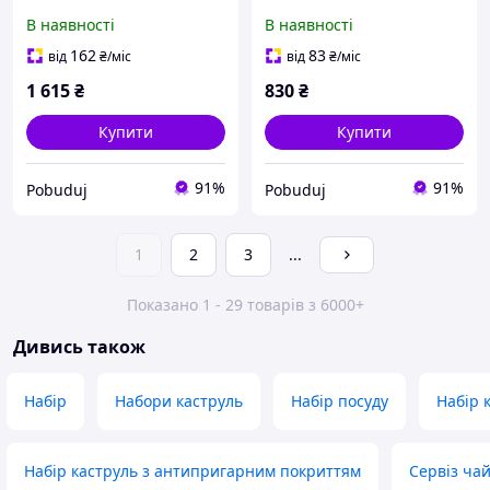
026)
053)
В наявності
В наявності
162
83
від
₴
/міс
від
₴
/міс
1 615
₴
830
₴
Купити
Купити
91%
91%
Pobuduj
Pobuduj
1
2
3
...
Показано 1 - 29 товарів з 6000+
Дивись також
Набір
Набори каструль
Набір посуду
Набір 
Набір каструль з антипригарним покриттям
Сервіз ча