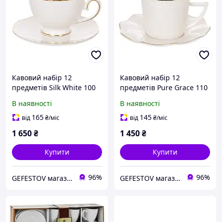
Кавовий набір 12
Кавовий набір 12
предметів Silk White 100
предметів Pure Grace 110
мл 1999-078
мл 1999-075
В наявності
В наявності
165
145
від
₴
/міс
від
₴
/міс
1 650
₴
1 450
₴
Купити
Купити
96%
96%
GEFESTOV магазин сувенірів та подарунків (опт-роздріб)
GEFESTOV магазин сувенірів та подарунків (опт-роздріб)