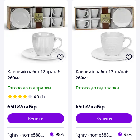
Кавовий набір 12пр/наб
Кавовий набір 12пр/наб
260мл
260мл
Готово до відправки
Готово до відправки
4.0
(1)
650
₴/набір
650
₴/набір
Купити
Купити
98%
98%
"ghivi-home588": Товари для дому, перевірені часом!
"ghivi-home588": Товари для дому, перевірені часом!