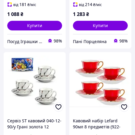
181
214
від
₴
/міс
від
₴
/міс
1 088
₴
1 283
₴
Купити
Купити
98%
98%
Посуд Іграшки Канцелярія Творчість Для всієї Сім'ї
Пані Порцеляна
Сервіз ST кавовий 040-12-
Кавовий набір Lefard
90/у Грані золота 12
90мл 8 предметів (922-
предметів 90мл
024)