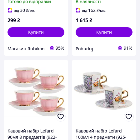
Готово до відправки
В наявності
30
162
від
₴
/міс
від
₴
/міс
299
₴
1 615
₴
Купити
Купити
95%
91%
Магазин Rubikon
Pobuduj
Кавовий набір Lefard
Кавовий набір Lefard
90мл 8 предметів (922-
100мл 4 предмети (925-