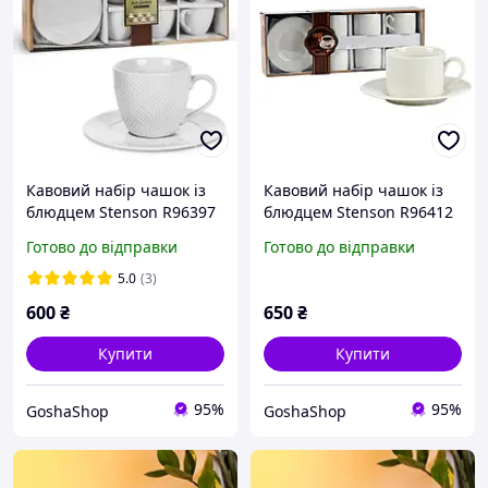
Кавовий набір чашок із
Кавовий набір чашок із
блюдцем Stenson R96397
блюдцем Stenson R96412
12 предметів порцеляна
12 предметів порцеляна
Готово до відправки
Готово до відправки
5.0
(3)
600
₴
650
₴
Купити
Купити
95%
95%
GoshaShop
GoshaShop