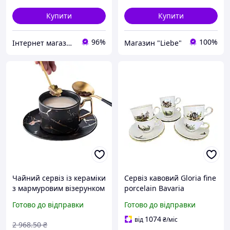
Купити
Купити
96%
100%
Інтернет магазин NORIM
Магазин "Liebe"
Чайний сервіз із кераміки
Сервіз кавовий Gloria fine
з мармуровим візерунком
porcelain Bavaria
на 12 предметів 4 чашки
Handwork Bayreuth Made
Готово до відправки
Готово до відправки
4 блюдця 4 ложки з
in Germany Полювання 12
підставкою FLAME
предметів 250мл
1074
від
₴
/міс
2 968
.50
₴