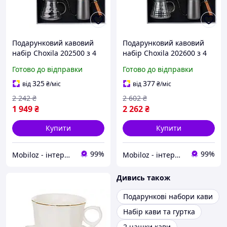
Подарунковий кавовий
Подарунковий кавовий
набір Choxila 202500 з 4
набір Choxila 202600 з 4
предметів для
предметів для
Готово до відправки
Готово до відправки
приготування кави 6 шт.
приготування кави 5 шт.
325
377
від
₴
/міс
від
₴
/міс
2 242
₴
2 602
₴
1 949
₴
2 262
₴
Купити
Купити
99%
99%
Mobiloz - інтернет-магазин Мобілоз
Mobiloz - інтернет-магазин Мобілоз
Дивись також
Подарункові набори кави
Набір кави та гуртка
2 чашки кави