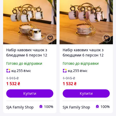
Набір кавових чашок з
Набір кавових чашок з
блюдцями 6 персон 12
блюдцями 6 персон 12
предметів на підставці,
предметів на підставці,
Готово до відправки
Готово до відправки
порцеляна, білий сервіз
порцеляна, рожевий
для кави подарунковий
сервіз для кави
255
255
від
₴
/міс
від
₴
/міс
подарунковий хіт
1 915
₴
1 915
₴
продажів
1 532
₴
1 532
₴
Купити
Купити
100%
100%
SJA Family Shop
SJA Family Shop