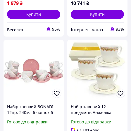
1 979
₴
10 741
₴
Купити
Купити
95%
93%
Веселка
Інтернет- магазин подарунків Present4you
Набір кавовий BONADI
Набір кавовий 12
12пр. 240мл 6 чашок 6
предметів Анжеліка
блюдець 905-257
(чашка-80мл,
Готово до відправки
Готово до відправки
блюдце-12см) 2323-5
181
від
₴
/міс