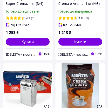
Super Crema, 1 кг (№4)
Crema e Aroma, 1 кг (№3)
Готово до відправки
Готово до відправки
4.9
(25)
4.8
(39)
125
121
від
₴
/міс
від
₴
/міс
1 253
₴
1 213
₴
Купити
Купити
96%
96%
IDELISTA - постачальник продуктів харчування
IDELISTA - постачальник продуктів харчування