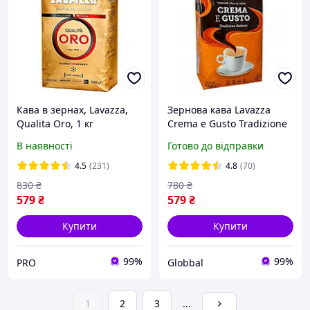
Кава в зернах, Lavazza,
Зернова кава Lavazza
Qualita Oro, 1 кг
Crema e Gusto Tradizione
Italiana 1кг
В наявності
Готово до відправки
4.5
(231)
4.8
(70)
830
₴
780
₴
579
₴
579
₴
Купити
Купити
99%
99%
PRO
Globbal
1
2
3
...