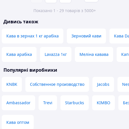
Показано 1 - 29 товарів з 5000+
Дивись також
Кава в зернах 1 кг арабіка
Зерновий кави
Кава D
Кава арабіка
Lavazza 1кг
Меліна кавава
Кап
Популярні виробники
KNBK
Собственное производство
Jacobs
Nes
Ambassador
Trevi
Starbucks
KIMBO
Бе
Кава оптом