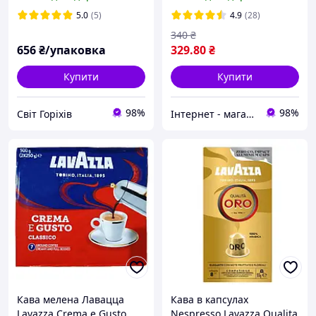
5.0
(5)
4.9
(28)
340
₴
656
₴/упаковка
329
.80
₴
Купити
Купити
98%
98%
Світ Горіхів
Інтернет - магазин " Chaikoff "
Кава мелена Лавацца
Кава в капсулах
Lavazza Crema e Gusto
Nespresso Lavazza Qualita