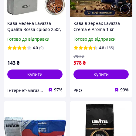
Кава мелена Lavazza
Кава в зернах Lavazza
Qualita Rossa срібло 250г,
Crema e Aroma 1 кг
Італія
Готово до відправки
Готово до відправки
4.0
(9)
4.8
(185)
790
₴
143
₴
578
₴
Купити
Купити
97%
99%
Інтернет-магазин Роял Кава Royal Coffee Ukraine
PRO