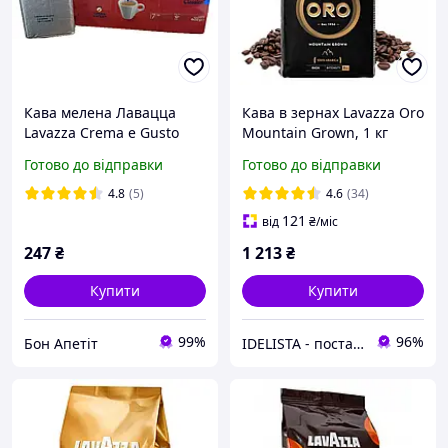
Кава мелена Лавацца
Кава в зернах Lavazza Oro
Lavazza Crema e Gusto
Mountain Grown, 1 кг
(срібна) 250 г
(№11)
Готово до відправки
Готово до відправки
4.8
(5)
4.6
(34)
121
від
₴
/міс
247
₴
1 213
₴
Купити
Купити
99%
96%
Бон Апетіт
IDELISTA - постачальник продуктів харчування