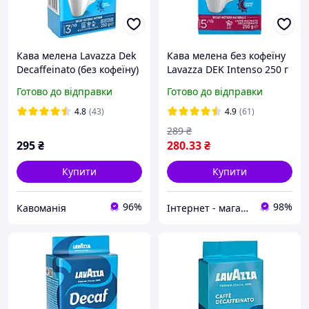
Кава мелена Lavazza Dek
Кава мелена без кофеїну
Decaffeinato (без кофеїну)
Lavazza DEK Intenso 250 г
250 г
(Італія)
Готово до відправки
Готово до відправки
4.8
(43)
4.9
(61)
289
₴
295
₴
280
.33
₴
Купити
Купити
96%
98%
Кавоманія
Інтернет - магазин " Chaikoff "