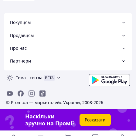
Покупцям
Продавцям
Про нас
Партнери
Тема
-
світла
BETA
© Prom.ua — маркетплейс України, 2008-2026
Наскільки
Розказати
зручно на Промі?