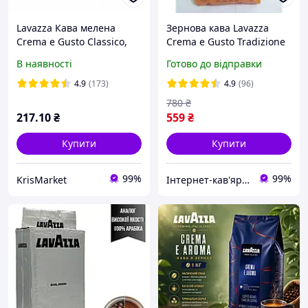
Lavazza Кава мелена
Зернова кава Lavazza
Crema e Gusto Classico,
Crema e Gusto Tradizione
silver (спайка 2 х 250 g) -
Italiana 1кг
В наявності
Готово до відправки
250 g
4.9
(173)
4.9
(96)
780
₴
217
.10
₴
559
₴
Купити
Купити
99%
99%
KrisMarket
Інтернет-кав'ярня Karamel