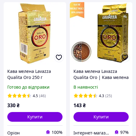
Кава мелена Lavazza
Кава мелена Lavazza
Qualita Oro 250 г
Qualita Oro | Кава мелена
лаваца Оро золота
Готово до відправки
В наявності
4.5
(46)
4.3
(25)
330
₴
143
₴
Купити
Купити
100%
97%
Оріон
Інтернет-магазин Роял Кава Royal Coffee Ukraine