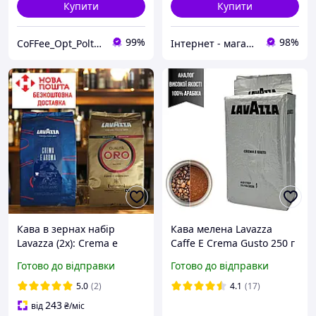
Купити
Купити
99%
98%
CoFFee_Opt_Poltava
Інтернет - магазин " Chaikoff "
Кава в зернах набір
Кава мелена Lavazza
Lavazza (2х): Crema e
Caffe E Crema Gusto 250 г
Aroma + Lavazza Oro
брикет Високоякісний
Готово до відправки
Готово до відправки
зернова кава Лаваца
аналог Польща
5.0
(2)
4.1
(17)
243
від
₴
/міс