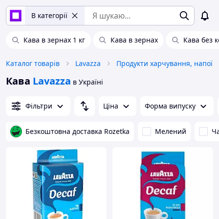
В категорії
Кава в зернах 1 кг
Кава в зернах
Кава без 
Каталог товарів
Lavazza
Продукти харчування, напої
Кава
Lavazza
в Україні
Фільтри
Ціна
Форма випуску
Безкоштовна доставка Rozetka
Мелений
Ч