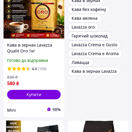
Кава в зернах
Кава без кофеїну
Кава мелена
Lavazza oro
Гарячий шоколад
Lavazza Crema e Gusto
Кава в зернах Lavazza
Qualit Oro 1кг
Lavazza Crema e Aroma
Готово до відправки
Лавацца
4.4
(100)
Кава в зернах Lavazza
830
₴
580
₴
Купити
98%
Mini