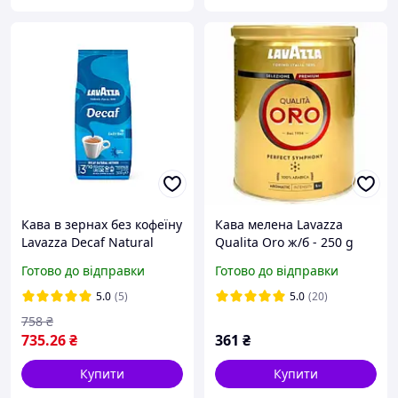
Кава в зернах без кофеїну
Кава мелена Lavazza
Lavazza Decaf Natural
Qualita Oro ж/б - 250 g
Method 500 г (Італія)
Готово до відправки
Готово до відправки
5.0
(5)
5.0
(20)
758
₴
735
.26
₴
361
₴
Купити
Купити