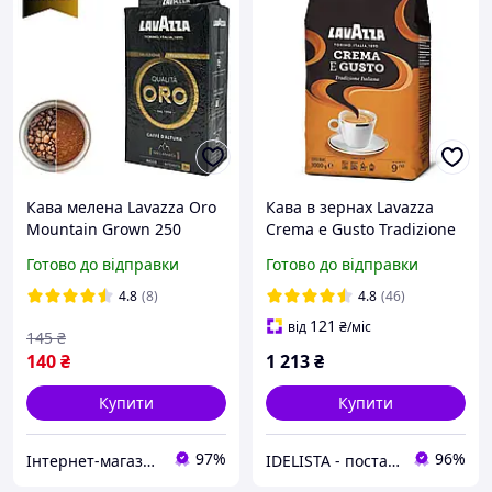
Кава мелена Lavazza Oro
Кава в зернах Lavazza
Mountain Grown 250
Crema e Gusto Tradizione
грамів
Italiana, 1 кг (№8)
Готово до відправки
Готово до відправки
4.8
(8)
4.8
(46)
121
від
₴
/міс
145
₴
140
₴
1 213
₴
Купити
Купити
97%
96%
Інтернет-магазин Роял Кава Royal Coffee Ukraine
IDELISTA - постачальник продуктів харчування