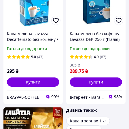
Кава мелена Lavazza
Кава мелена без кофеїну
Decaffeinato без кофеїну /
Lavazza DEK 250 г (Італія)
Лавацца Декаф 250 г
Готово до відправки
Готово до відправки
(Італія, оригінал)
5.0
(47)
4.9
(87)
305
₴
295
₴
289
.75
₴
Купити
Купити
99%
98%
BRAYVAL-COFFEE
Інтернет - магазин " Chaikoff "
Дивись також
Кава в зернах 1 кг