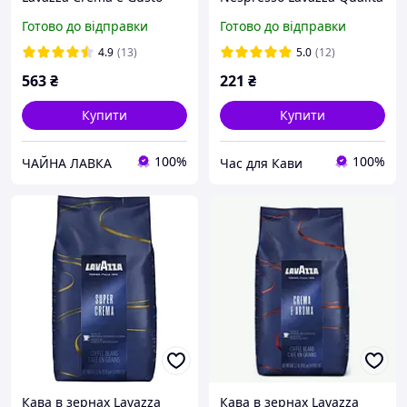
2*250г (Італія)
ORO 10 шт Неспресо
Готово до відправки
Готово до відправки
Лавацца 100% Арабіка
4.9
(13)
5.0
(12)
563
₴
221
₴
Купити
Купити
100%
100%
ЧАЙНА ЛАВКА
Час для Кави
Кава в зернах Lavazza
Кава в зернах Lavazza