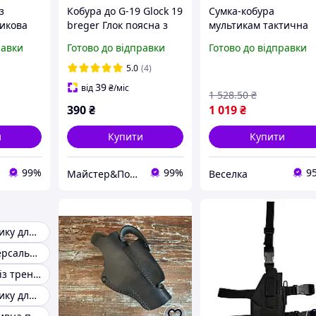
з
Кобура до G-19 Glock 19
Сумка-кобура
тикова
breger Глок поясна з
мультикам тактична
ленням
чохлом підсумком до
для чоловіків із
равки
Готово до відправки
Готово до відправки
магазину чорна MS
кордури з кишенями 
патч-панеллю FLAME
5.0
(4)
39
від
₴
/міс
1 528
.50
₴
390
₴
1 019
₴
и
Купити
Купити
99%
99%
9
Майстер&Пострілу
Веселка
Кобура з пластику для ПМ
Кобура тт універсальна
Кобура для пм із тренчиком
Кобура з пластику для ТТ