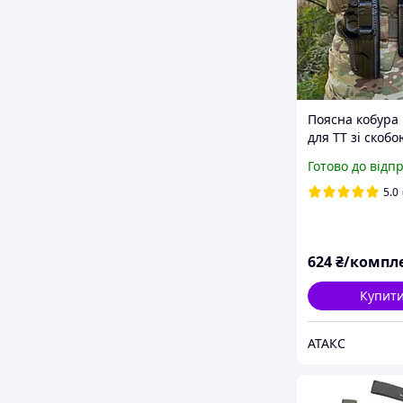
Поясна кобура
для ТТ зі скобо
підсумок
Готово до відп
5.0
624
₴/компл
Купит
АТАКС