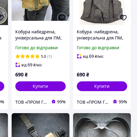
Кобура набедрена,
Кобура -набедрена,
а
універсальна для ПМ,
універсальна для ПМ,
ФОРТ, ТТ, тк. кордура,
ФОРТ, ТТ, тк. кордура,
Готово до відправки
Готово до відправки
колір койот, чорний
колір чорний
69
5.0
(1)
від
₴
/міс
69
від
₴
/міс
690
₴
690
₴
Купити
Купити
0%
99%
99%
ТОВ «ПРОМ ГРУП»
ТОВ «ПРОМ ГРУП»