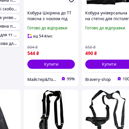
Кобура оперативна під пістолет тт
Кобура для тт зі скобою
Кобура Шкіряна до ТТ
Кобура універсальна
Кобура шкіряна універсальна для псм-р
поясна з чохлом під
на стегно для пістоле
магазин ms
Макарова, Форт, Глок
Кобура оперативна пм лівша
Готово до відправки
Готово до відправки
ТТ синтетична Чорна
Кобура поясна для тт піксель
54
від
₴
/міс
Кобура пластикова для тт чорна
604
₴
650
₴
544
₴
490
₴
Купити
Купити
99%
10
Майстер&Пострілу
Bravery-shop