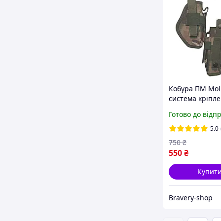
Кобура ПМ Moll
система кріпл
моллі з кишен
Готово до відп
магазину муль
тренчик
5.0
750
₴
550
₴
Купит
Bravery-shop