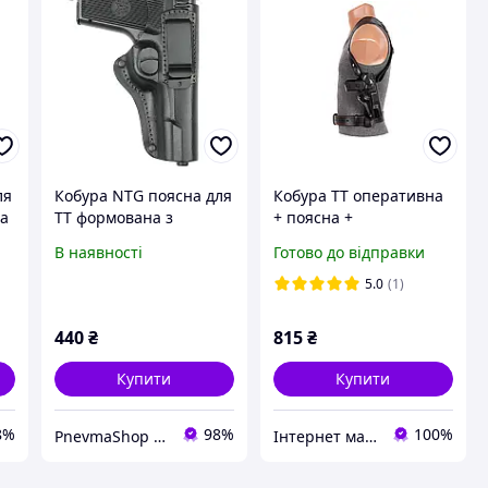
ля
Кобура NTG поясна для
Кобура ТТ оперативна
на
ТТ формована з
+ поясна +
кліпсою шкіряна чорна
прихованого
В наявності
Готово до відправки
внутрішньобрючного
носіння формована з
5.0
(1)
кліпсою (шкіра, чорна)
440
₴
815
₴
Купити
Купити
8%
98%
100%
PnevmaShop – продаж товарів для активного відпочинку, виробництво спорядження для силових структур.
Інтернет магазин Surprise.in.ua