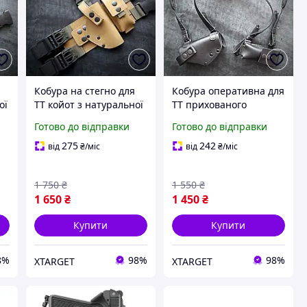
Кобура на стегно для
Кобура оперативна для
ої
ТТ койот з натуральної
ТТ прихованого
шкіри
носіння з натуральної
Готово до відправки
Готово до відправки
шкіри чорна
275
242
від
₴
/міс
від
₴
/міс
1 750
₴
1 550
₴
1 650
₴
1 450
₴
Купити
Купити
8%
98%
98%
XTARGET
XTARGET