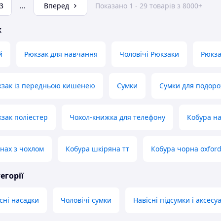
3
...
Вперед
Показано 1 - 29 товарів з 8000+
ж
й
Рюкзак для навчання
Чоловічі Рюкзаки
Рюкза
кзак із передньою кишенею
Сумки
Сумки для подор
зак поліестер
Чохол-книжка для телефону
Кобура на
гнах з чохлом
Кобура шкіряна тт
Кобура чорна oxfor
егорії
сні насадки
Чоловічі сумки
Навісні підсумки і аксесу