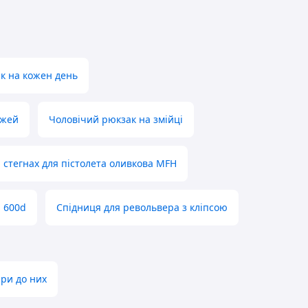
к на кожен день
ожей
Чоловічий рюкзак на змійці
 стегнах для пістолета оливкова MFH
d 600d
Спідниця для револьвера з кліпсою
ари до них