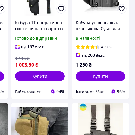
ая
Кобура ТТ оперативна
Кобура універсальна
з
синтетична поворотна
пластикова Cytac для
із синтетичним
ПМ, ТТ, Форт-12, CZ
Готово до відправки
В наявності
кріпленням Медан
82/83, Glock 26/43, Sig
н
Sauer P365 (чорна)
167
від
₴
/міс
4.7
(3)
208
від
₴
/міс
1 115
₴
1 003
.50
₴
1 250
₴
Купити
Купити
4%
94%
96%
Військове спорядження
Інтернет Магазин "Tano"