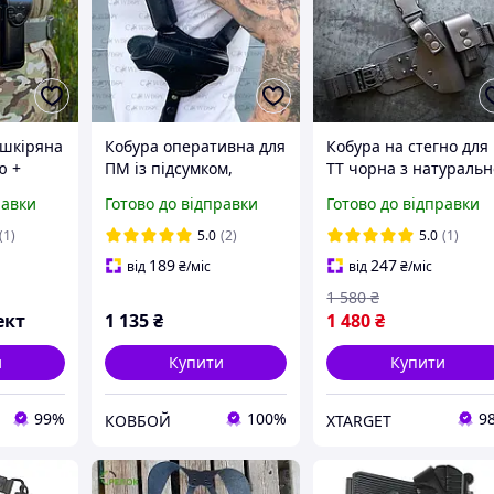
 шкіряна
Кобура оперативна для
Кобура на стегно для
ю +
ПМ із підсумком,
ТТ чорна з натуральн
шкіряна формована
шкіри
равки
Готово до відправки
Готово до відправки
чорна
(1)
5.0
(2)
5.0
(1)
189
247
від
₴
/міс
від
₴
/міс
1 580
₴
ект
1 135
₴
1 480
₴
и
Купити
Купити
99%
100%
9
КОВБОЙ
XTARGET