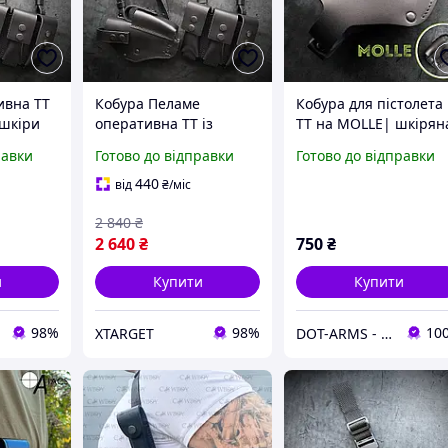
ивна ТТ
Кобура Пеламе
Кобура для пістолета
 шкіри
оперативна ТТ із
ТТ на MOLLE| шкірян
мками
натуральної шкіри
чорна
равки
Готово до відправки
Готово до відправки
BLACK (з підсумками
під магазини)
440
від
₴
/міс
2 840
₴
2 640
₴
750
₴
и
Купити
Купити
98%
98%
10
XTARGET
DOT-ARMS - аксесуари та спорядження, створені для вашої надійності!