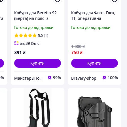
Кобура для Beretta 92
Кобура для Форт, Глок,
та
(Берта) на пояс із
ТТ, оперативна
,
підсумком під магазин
шкіряна універсальна
Готово до відправки
Готово до відправки
Чорна ms
двостороння правша,
шульга
5.0
(1)
39
від
₴
/міс
1 000
₴
391
₴
750
₴
Купити
Купити
0%
99%
100%
Майстер&Пострілу
Bravery-shop