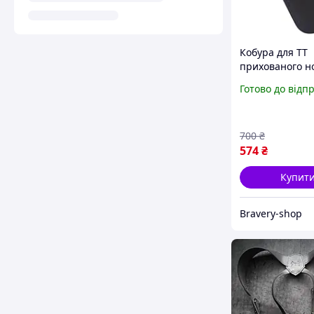
Кобура для ТТ
прихованого н
шкіряна чорна
Готово до відп
700
₴
574
₴
Купит
Bravery-shop