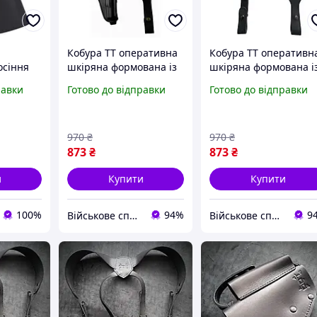
Кобура ТТ оперативна
Кобура ТТ оперативн
осіння
шкіряна формована із
шкіряна формована і
синтетичним
синтетичним
равки
Готово до відправки
Готово до відправки
кріпленням
кріпленням
вертикальна Медан
горизонтальна Меда
970
₴
970
₴
873
₴
873
₴
и
Купити
Купити
100%
94%
9
Військове спорядження
Військове спорядження