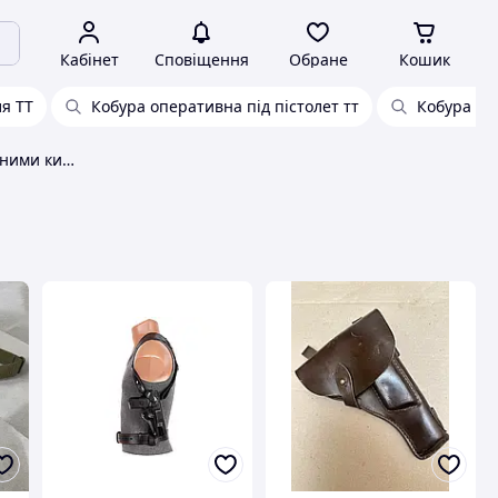
Кабінет
Сповіщення
Обране
Кошик
ля ТТ
Кобура оперативна під пістолет тт
Кобура для
Кобура для тт із магазинними кишенями