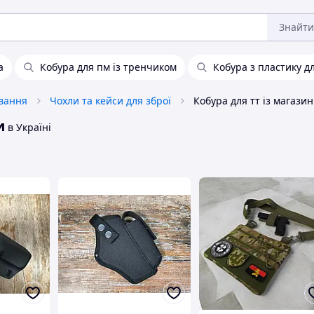
Знайти
а
Кобура для пм із тренчиком
Кобура з пластику д
вання
Чохли та кейси для зброї
и
в Україні