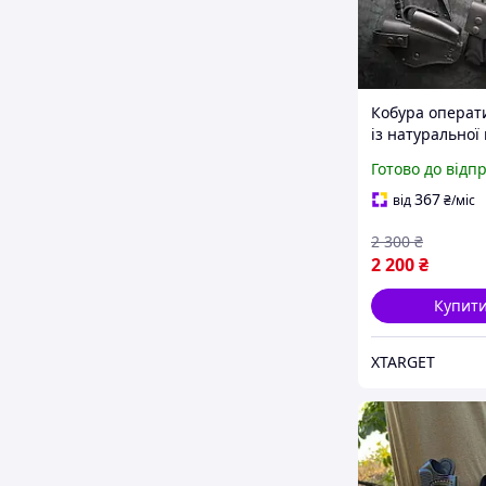
Кобура операт
із натуральної
BLACK (з підсу
Готово до відп
під магазини)
367
від
₴
/міс
2 300
₴
2 200
₴
Купит
XTARGET