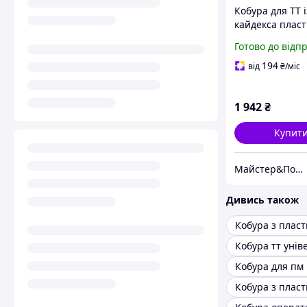
Кобура для ТТ і
кайдекса плас
(Kydex) з кріп
Готово до відп
Tek-Lok ms
194
від
₴
/міс
1 942
₴
Купит
Майстер&Пострілу
Дивись також