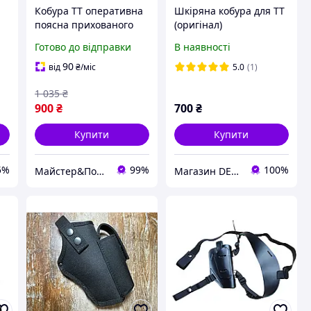
Кобура ТТ оперативна
Шкіряна кобура для ТТ
поясна прихованого
(оригінал)
внутрішньобрючного
Готово до відправки
В наявності
та
носіння формована з
кліпсою шкіра чорна
90
від
₴
/міс
5.0
(1)
ms
1 035
₴
900
₴
700
₴
Купити
Купити
5%
99%
100%
Майстер&Пострілу
Магазин DEFENDER