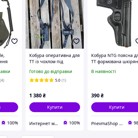
e,
Кобура оперативна для
Кобура NTG поясна д
ення
ТТ із чохлом під
ТТ формована шкіря
ею для
магазин шкіряна
чорна
равки
Готово до відправки
В наявності
тикам +
формована
(4)
5.0
(1)
1 380
₴
390
₴
и
Купити
Купити
100%
100%
9
Интернет магазин Стрелок
PnevmaShop – продаж товарів для активного відпочинку, виробництво спорядження для силових структур.