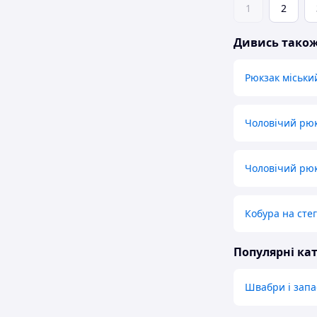
1
2
Дивись тако
Рюкзак міськи
Чоловічий рю
Чоловічий рюк
Кобура на сте
Популярні кат
Швабри і запа