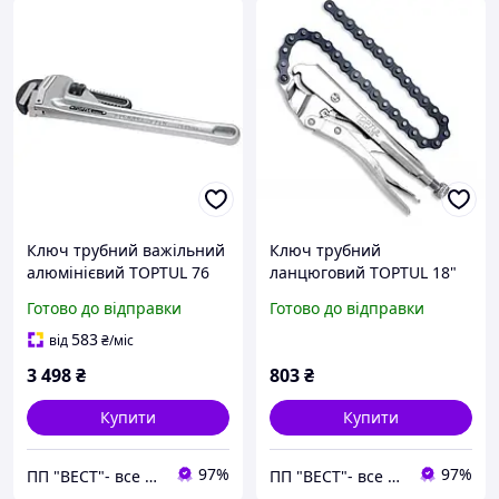
Ключ трубний важільний
Ключ трубний
алюмінієвий TOPTUL 76
ланцюговий TOPTUL 18"
мм L610 DDAC1A24
DMAB1A18
Готово до відправки
Готово до відправки
583
від
₴
/міс
3 498
₴
803
₴
Купити
Купити
97%
97%
ПП "ВЕСТ"- все для зварки, спецодяг та взуття, пожежна безпека, покрівельні матеріали.
ПП "ВЕСТ"- все для зварки, спецодяг та взуття, пожежна безпека, покрівельні матеріали.