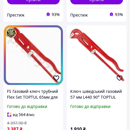
93%
93%
Престиж
Престиж
FS Газовий ключ трубний
Ключ шведський газовий
Flex Set TOPTUL 65мм для
57 мм L440 90° TOPTUL
сантехніків прямий
DDAF1A48
Готово до відправки
Готово до відправки
інструмент для
трубопроводів та з'
564
від
₴
/міс
SET18-F
4 397
.90
₴
3 387
₴
1 910
₴