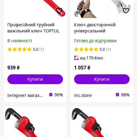
Професійний трубний
Ключ двосторонній
важільний ключ TOPTUL
універсальний
38мм L250 DDAB1A10
самозатискний 8-32 мм
В наявності
Готово до відправки
TOPTUL AEAX3A32
inc.store
5.0
(1)
5.0
(1)
176
від
₴
/міс
939
₴
1 057
₴
Купити
Купити
96%
98%
Інтернет магазин "Megotools"
inc.store