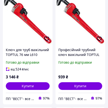
Ключ для труб важільний
Професійний трубний
TOPTUL 76 мм L610
ключ важільний TOPTUL
DDAB1A24
38 мм L250 DDAB1A10
Готово до відправки
Готово до відправки
524
від
₴
/міс
3 146
₴
939
₴
Купити
Купити
97%
97%
ПП "ВЕСТ"- все для зварки, спецодяг та взуття, пожежна безпека, покрівельні матеріали.
ПП "ВЕСТ"- все для зварки, спецодяг та взуття, пожежна безпека, покрівельні матеріали.