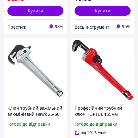
Купити
Купити
93%
95%
Престиж
Весь інструмент
Ключ трубний важільний
Професійний трубний
алюмінієвий Hawk 25-60
ключ TOPTUL 155мм
мм L 450 TOPTUL
L1200 DDAB1A48 санлайт
Готово до відправки
Готово до відправки
DDAI1A18
1913
від
₴
/міс