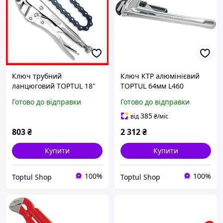
Ключ трубний
Ключ КТР алюмінієвий
ланцюговий TOPTUL 18"
TOPTUL 64мм L460
DMAB1A18
DDAC1A18
Готово до відправки
Готово до відправки
385
від
₴
/міс
803
₴
2 312
₴
Купити
Купити
100%
100%
Toptul Shop
Toptul Shop