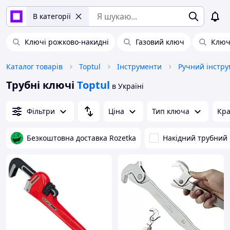
В категорії
Ключі рожково-накидні
Газовий ключ
Ключ
Каталог товарів
Toptul
Інструменти
Ручний інстру
Трубні ключі
Toptul
в Україні
Фільтри
Ціна
Тип ключа
Кра
Безкоштовна доставка Rozetka
Накідний трубний