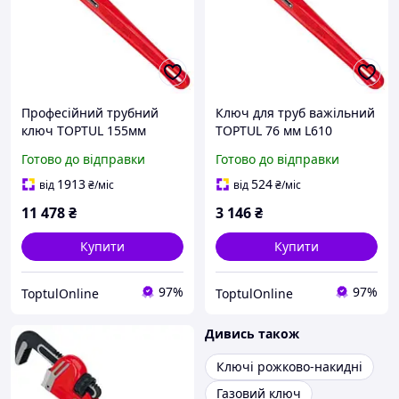
Професійний трубний
Ключ для труб важільний
ключ TOPTUL 155мм
TOPTUL 76 мм L610
L1200 DDAB1A48
DDAB1A24
Готово до відправки
Готово до відправки
1913
524
від
₴
/міс
від
₴
/міс
11 478
₴
3 146
₴
Купити
Купити
97%
97%
ToptulOnline
ToptulOnline
Дивись також
Ключі рожково-накидні
Газовий ключ