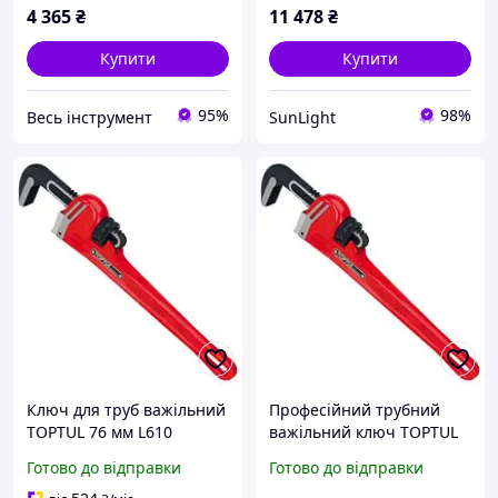
4 365
₴
11 478
₴
Купити
Купити
95%
98%
Весь інструмент
SunLight
Ключ для труб важільний
Професійний трубний
TOPTUL 76 мм L610
важільний ключ TOPTUL
DDAB1A24 санлайт
38мм L250 DDAB1A10
Готово до відправки
Готово до відправки
санлайт