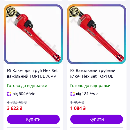
FS Ключ для труб Flex Set
FS Важільний трубний
важільний TOPTUL 76мм
ключ Flex Set TOPTUL
прямий трубний ключ
38мм для сантехніків
Готово до відправки
Готово до відправки
для сантехніків та
прямий ключ для
механіків інстр SET18-F
трубопроводів SET18-F
604
181
від
₴
/міс
від
₴
/міс
4 703
.40
₴
1 404
₴
3 622
₴
1 084
₴
Купити
Купити