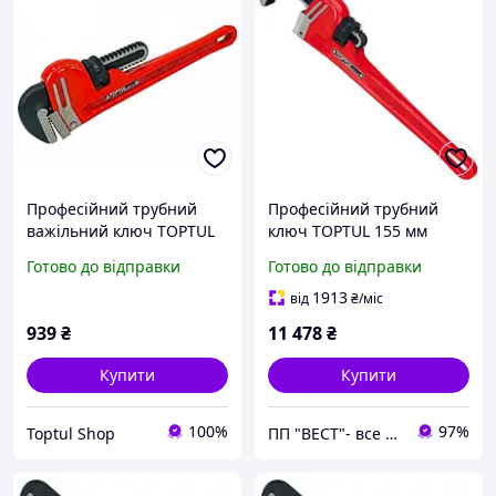
Професійний трубний
Професійний трубний
важільний ключ TOPTUL
ключ TOPTUL 155 мм
38мм L250 DDAB1A10
L1200 DDAB1A48
Готово до відправки
Готово до відправки
1913
від
₴
/міс
939
₴
11 478
₴
Купити
Купити
100%
97%
Toptul Shop
ПП "ВЕСТ"- все для зварки, спецодяг та взуття, пожежна безпека, покрівельні матеріали.