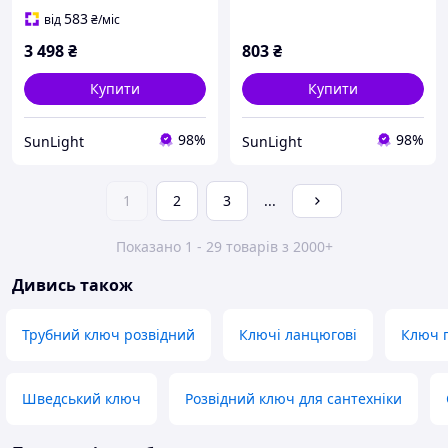
583
від
₴
/міс
3 498
₴
803
₴
Купити
Купити
98%
98%
SunLight
SunLight
1
2
3
...
Показано 1 - 29 товарів з 2000+
Дивись також
Трубний ключ розвідний
Ключі ланцюгові
Ключ г
Шведський ключ
Розвідний ключ для сантехніки