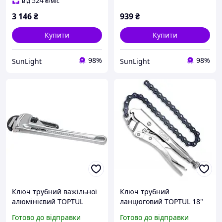
524
від
₴
/міс
3 146
₴
939
₴
Купити
Купити
98%
98%
SunLight
SunLight
Ключ трубний важільної
Ключ трубний
алюмінієвий TOPTUL
ланцюговий TOPTUL 18"
76мм L610 DDAC1A24
DMAB1A18 санлайт
Готово до відправки
Готово до відправки
санлайт