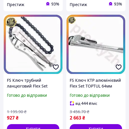
93%
93%
Престиж
Престиж
FS Ключ трубний
FS Ключ КТР алюмінієвий
ланцюговий Flex Set
Flex Set TOPTUL 64мм
TOPTUL 18 дюймів для
прямий трубний ключ
Готово до відправки
Готово до відправки
сантехніків та механіків
для сантехніки та
для роботи з трубами
монтажу кріплення
444
від
₴
/міс
SET18-F
SET18-F
1 199
.90
₴
3 456
.70
₴
927
₴
2 663
₴
Купити
Купити