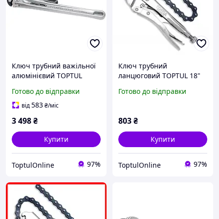
Ключ трубний важільної
Ключ трубний
алюмінієвий TOPTUL
ланцюговий TOPTUL 18"
76мм L610 DDAC1A24
DMAB1A18
Готово до відправки
Готово до відправки
583
від
₴
/міс
3 498
₴
803
₴
Купити
Купити
97%
97%
ToptulOnline
ToptulOnline