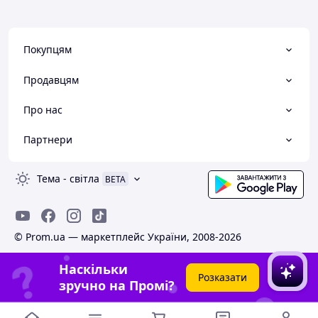
Покупцям
Продавцям
Про нас
Партнери
Тема
-
світла
BETA
© Prom.ua — маркетплейс України, 2008-2026
Наскільки
Розказати
зручно на Промі?