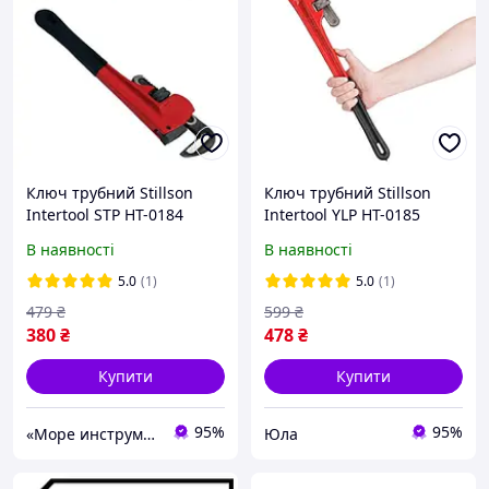
Ключ трубний Stillson
Ключ трубний Stillson
Intertool STP HT-0184
Intertool YLP HT-0185
В наявності
В наявності
5.0
(1)
5.0
(1)
479
₴
599
₴
380
₴
478
₴
Купити
Купити
95%
95%
«Море инструментов»
Юла