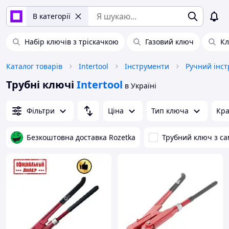
В категорії
Набір ключів з тріскачкою
Газовий ключ
Кл
Каталог товарів
Intertool
Інструменти
Ручний інс
Трубні ключі
Intertool
в Україні
Фільтри
Ціна
Тип ключа
Кра
Безкоштовна доставка Rozetka
Трубний ключ з с