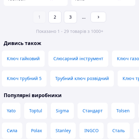
1
2
3
...
Показано 1 - 29 товарів з 1000+
Дивись також
Ключ гайковий
Слюсарний інструмент
Ключ газо
Ключ трубний 5
Трубний ключ розвідний
Ключ тр
Популярні виробники
Yato
Toptul
Sigma
Стандарт
Tolsen
Сила
Polax
Stanley
INGCO
Сталь