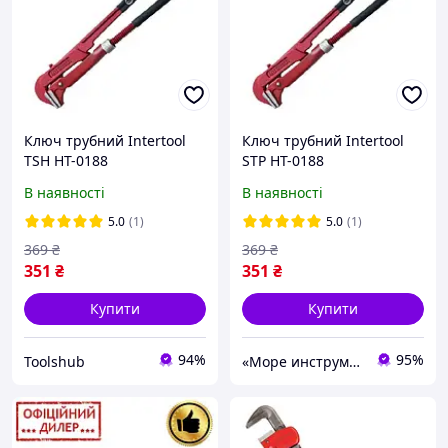
Ключ трубний Intertool
Ключ трубний Intertool
TSH HT-0188
STP HT-0188
В наявності
В наявності
5.0
(1)
5.0
(1)
369
₴
369
₴
351
₴
351
₴
Купити
Купити
94%
95%
Toolshub
«Море инструментов»