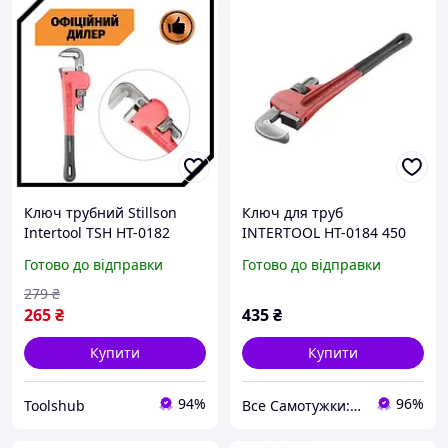
Ключ трубний Stillson
Ключ для труб
Intertool TSH HT-0182
INTERTOOL HT-0184 450
мм тип "Stillson"
Готово до відправки
Готово до відправки
279
₴
265
₴
435
₴
Купити
Купити
94%
96%
Toolshub
Все Самотужки: магазин елементів кріплення, товарів для саду та дому