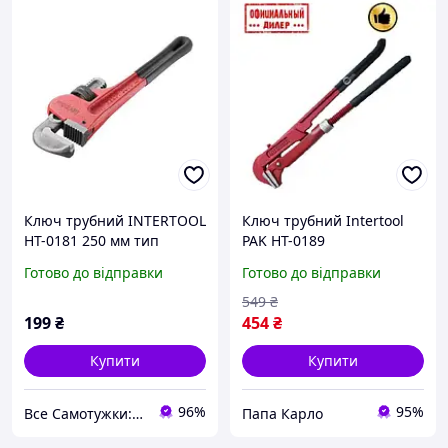
Ключ трубний INTERTOOL
Ключ трубний Intertool
HT-0181 250 мм тип
PAK HT-0189
"Stillson"
Готово до відправки
Готово до відправки
549
₴
199
₴
454
₴
Купити
Купити
96%
95%
Все Самотужки: магазин елементів кріплення, товарів для саду та дому
Папа Карло