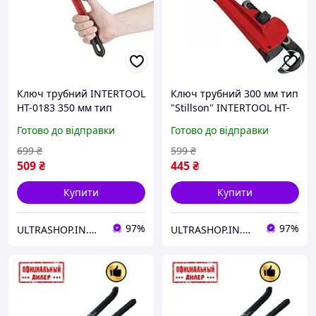
Ключ трубний INTERTOOL
Ключ трубний 300 мм тип
HT-0183 350 мм тип
"Stillson" INTERTOOL HT-
"Stillson" 65 мм захват
0182 55 мм захват
Готово до відправки
Готово до відправки
699
₴
599
₴
509
₴
445
₴
Купити
Купити
97%
97%
ULTRASHOP.IN.UA 🛒 Інтернет-магазин трендових гаджетів
ULTRASHOP.IN.UA 🛒 Інтернет-магазин трендових гаджетів