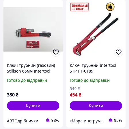
Ключ трубний (газовий)
Ключ трубний Intertool
Stillson 65мм Intertool
STP HT-0189
Готово до відправки
Готово до відправки
549
₴
380
₴
454
₴
Купити
Купити
98%
95%
АВТОдрібнички
«Море инструментов»