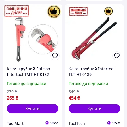
Ключ трубний Stillson
Ключ трубний Intertool
Intertool TMT HT-0182
TLT HT-0189
Готово до відправки
Готово до відправки
279
₴
549
₴
265
₴
454
₴
Купити
Купити
96%
95%
ToolMart
ToolTech