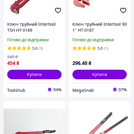
Ключ трубний Intertool
Ключ трубний Intertool 90
TSH HT-0189
1" HT-0187
Готово до відправки
Готово до відправки
5.0
(3)
5.0
(1)
549
₴
454
₴
296
.40
₴
Купити
Купити
94%
97%
Toolshub
MegaSnab