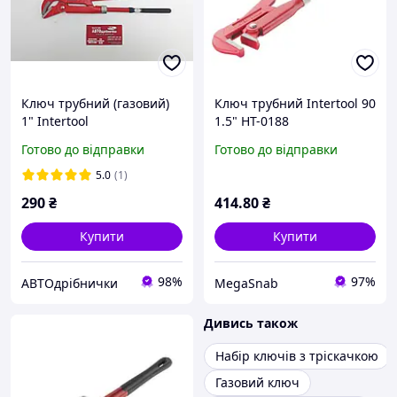
Ключ трубний (газовий)
Ключ трубний Intertool 90
1" Intertool
1.5" HT-0188
Готово до відправки
Готово до відправки
5.0
(1)
290
₴
414
.80
₴
Купити
Купити
98%
97%
АВТОдрібнички
MegaSnab
Дивись також
Набір ключів з тріскачкою
Газовий ключ