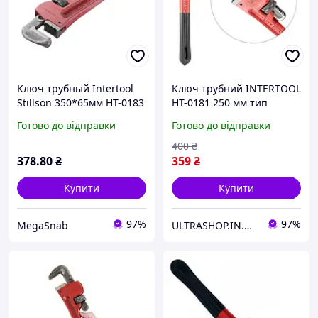
Ключ трубный Intertool
Ключ трубний INTERTOOL
Stillson 350*65мм HT-0183
HT-0181 250 мм тип
"Stillson" 50 мм
Готово до відправки
Готово до відправки
400
₴
378
.80
₴
359
₴
Купити
Купити
97%
97%
MegaSnab
ULTRASHOP.IN.UA 🛒 Інтернет-магазин трендових гаджетів