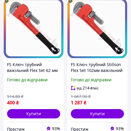
FS Ключ трубний
FS Ключ трубний Stillson
важільний Flex Set 62 мм
Flex Set 102мм важільний
Stillson STANDART для
для труб та з'єднань
Готово до відправки
Готово до відправки
монтажу та демонтажу
860мм монтажний
трубних з'єднань з SET18-
інструмент SET18-F
214
від
₴
/міс
F
514
.80
₴
1 667
.90
₴
400
₴
1 287
₴
Купити
Купити
93%
93%
Престиж
Престиж