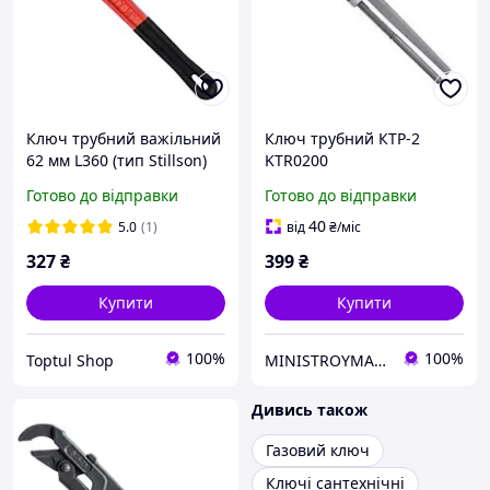
Ключ трубний важільний
Ключ трубний КТР-2
62 мм L360 (тип Stillson)
KTR0200
СТАНДАРТ PWHD0014
Готово до відправки
Готово до відправки
40
5.0
(1)
від
₴
/міс
327
₴
399
₴
Купити
Купити
100%
100%
Toptul Shop
MINISTROYMARKET
Дивись також
Газовий ключ
Ключі сантехнічні