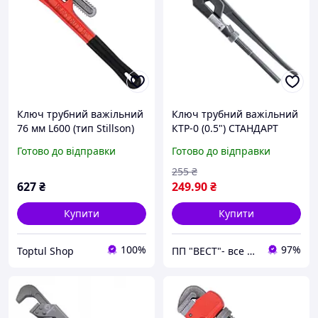
Ключ трубний важільний
Ключ трубний важільний
76 мм L600 (тип Stillson)
КТР-0 (0.5") СТАНДАРТ
СТАНДАРТ PWHD0024
KTR0000
Готово до відправки
Готово до відправки
255
₴
627
₴
249
.90
₴
Купити
Купити
100%
97%
Toptul Shop
ПП "ВЕСТ"- все для зварки, спецодяг та взуття, пожежна безпека, покрівельні матеріали.