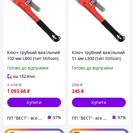
Ключ трубний важільний
Ключ трубний важільний
102 мм L860 (тип Stillson)
51 мм L300 (тип Stillson)
СТАНДАРТ PWHD0036
СТАНДАРТ PWHD0012
Готово до відправки
Готово до відправки
182
від
₴
/міс
1 116
₴
250
₴
1 093
.68
₴
245
₴
Купити
Купити
97%
97%
ПП "ВЕСТ"- все для зварки, спецодяг та взуття, пожежна безпека, покрівельні матеріали.
ПП "ВЕСТ"- все для зварки, спецодяг та взуття, пожежна безпека, покрівельні матеріали.