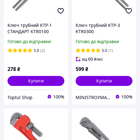
Ключ трубний КТР-1
Ключ трубний КТР-3
СТАНДАРТ KTR0100
KTR0300
Готово до відправки
Готово до відправки
5.0
(2)
5.0
(1)
60
від
₴
/міс
278
₴
599
₴
Купити
Купити
100%
100%
Toptul Shop
MINISTROYMARKET