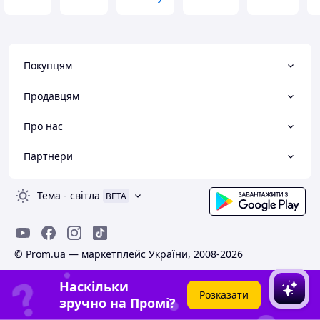
Покупцям
Продавцям
Про нас
Партнери
Тема
-
світла
BETA
© Prom.ua — маркетплейс України, 2008-2026
Наскільки
Розказати
зручно на Промі?