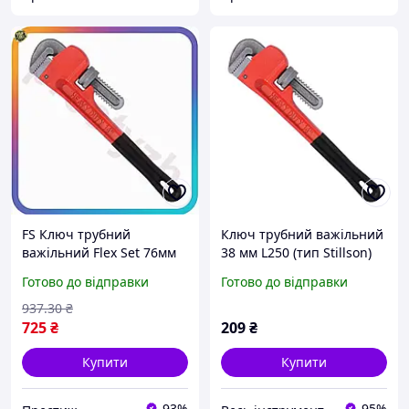
FS Ключ трубний
Ключ трубний важільний
важільний Flex Set 76мм
38 мм L250 (тип Stillson)
L600 Stillson для монтажу
СТАНДАРТ PWHD0010
Готово до відправки
Готово до відправки
та демонтажу трубних
з'єднань захват SET18-F
937
.30
₴
725
₴
209
₴
Купити
Купити
93%
95%