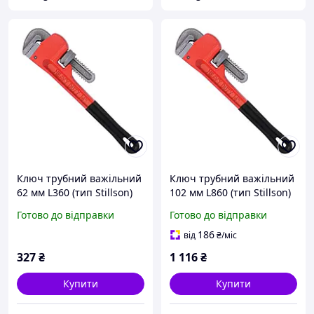
Ключ трубний важільний
Ключ трубний важільний
62 мм L360 (тип Stillson)
102 мм L860 (тип Stillson)
СТАНДАРТ PWHD0014
СТАНДАРТ PWHD0036
Готово до відправки
Готово до відправки
санлайт
санлайт
186
від
₴
/міс
327
₴
1 116
₴
Купити
Купити