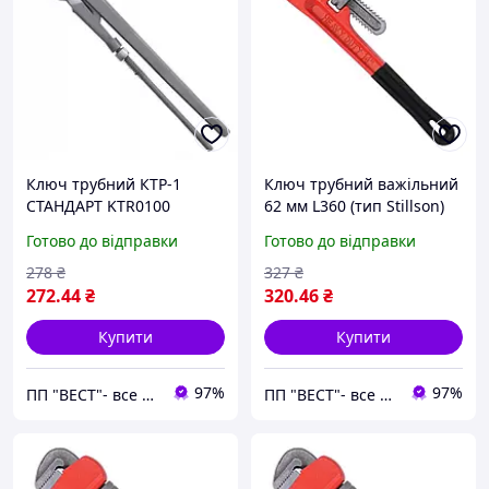
Ключ трубний КТР-1
Ключ трубний важільний
СТАНДАРТ KTR0100
62 мм L360 (тип Stillson)
СТАНДАРТ PWHD0014
Готово до відправки
Готово до відправки
278
₴
327
₴
272
.44
₴
320
.46
₴
Купити
Купити
97%
97%
ПП "ВЕСТ"- все для зварки, спецодяг та взуття, пожежна безпека, покрівельні матеріали.
ПП "ВЕСТ"- все для зварки, спецодяг та взуття, пожежна безпека, покрівельні матеріали.