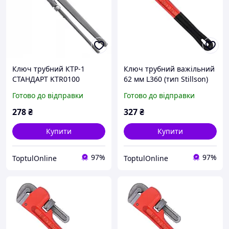
Ключ трубний КТР-1
Ключ трубний важільний
СТАНДАРТ KTR0100
62 мм L360 (тип Stillson)
СТАНДАРТ PWHD0014
Готово до відправки
Готово до відправки
278
₴
327
₴
Купити
Купити
97%
97%
ToptulOnline
ToptulOnline