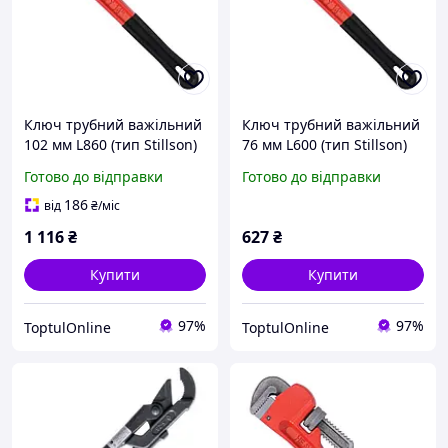
Ключ трубний важільний
Ключ трубний важільний
102 мм L860 (тип Stillson)
76 мм L600 (тип Stillson)
СТАНДАРТ PWHD0036
СТАНДАРТ PWHD0024
Готово до відправки
Готово до відправки
186
від
₴
/міс
1 116
₴
627
₴
Купити
Купити
97%
97%
ToptulOnline
ToptulOnline