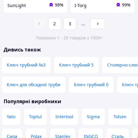
98%
99%
SunLight
I-Torg
1
2
3
...
Показано 1 - 29 товарів з 1000+
Дивись також
Ключ трубний №3
Ключ трубний 5
Столярно-слю
Ключ для обсадної труби
Ключ трубний 0
Ключ т
Популярні виробники
Yato
Toptul
Intertool
Sigma
Tolsen
Сила
Polax
Stanley
INGCO
Сталь