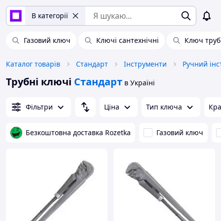
В категорії
Газовий ключ
Ключі сантехнічні
Ключ труб
Каталог товарів
Стандарт
Інструменти
Ручний інс
Трубні ключі
Стандарт
в Україні
Фільтри
Ціна
Тип ключа
Кра
Безкоштовна доставка Rozetka
Газовий ключ