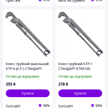
Престиж
Весь інструмент
Ключ трубний важільний
Ключ трубний КТР-1
КТР-0 (0.5") СТАНДАРТ
СТАНДАРТ KTR0100
KTR0000 санлайт
санлайт
Готово до відправки
Готово до відправки
255
₴
278
₴
Купити
Купити
98%
98%
SunLight
SunLight