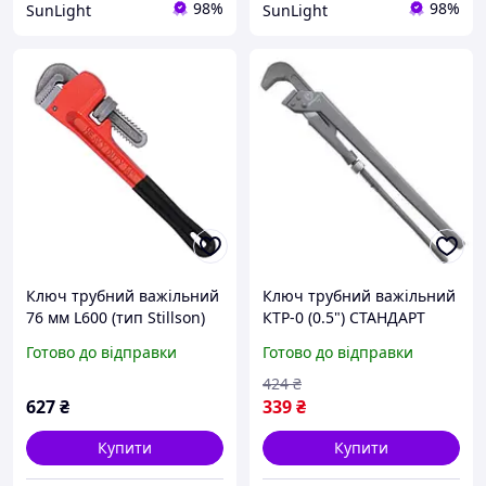
98%
98%
SunLight
SunLight
Ключ трубний важільний
Ключ трубний важільний
76 мм L600 (тип Stillson)
КТР-0 (0.5") СТАНДАРТ
СТАНДАРТ PWHD0024
KTR0000
Готово до відправки
Готово до відправки
санлайт
424
₴
627
₴
339
₴
Купити
Купити