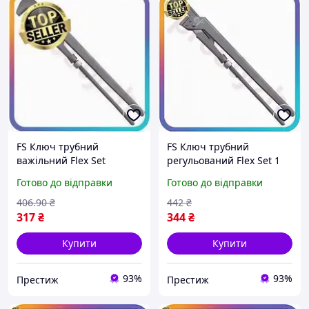
FS Ключ трубний
FS Ключ трубний
важільний Flex Set
регульований Flex Set 1
СТАНДАРТ 0,5 дюйми
дюйм 300 мм STANDART
Готово до відправки
Готово до відправки
розвідний інструмент для
для сантехніків та
сантехніків та слюсарів
слюсарів газовий ключ
406
.90
₴
442
₴
SET18-F
SET18-F
317
₴
344
₴
Купити
Купити
93%
93%
Престиж
Престиж