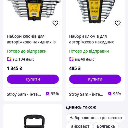
Набори ключів для
Набори ключів для
авторіжково накидних із
авторіжково накидних
тріскачкою SIGMA
SIGMA 6010121
Готово до відправки
Готово до відправки
6010521
134
48
від
₴
/міс
від
₴
/міс
1 345
₴
485
₴
Купити
Купити
95%
95%
Stroy Sam - інтернет магазин інструментів
Stroy Sam - інтернет магазин інструментів
Дивись також
Набір ключів з тріскачкою
Гайковерт
Болгарка