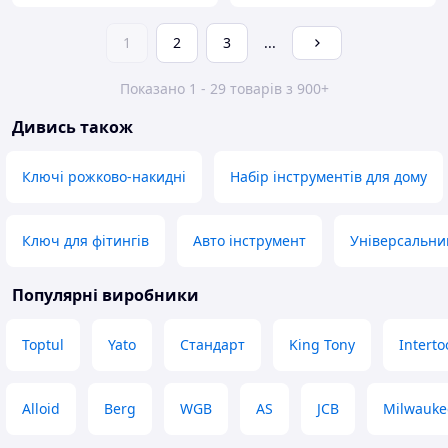
1
2
3
...
Показано 1 - 29 товарів з 900+
Дивись також
Ключі рожково-накидні
Набір інструментів для дому
Ключ для фітингів
Авто інструмент
Універсальни
Популярні виробники
Toptul
Yato
Стандарт
King Tony
Interto
Alloid
Berg
WGB
AS
JCB
Milwauke