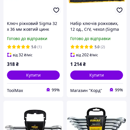
Ключ ріжковий Sigma 32
Набір ключів рожкових,
х 36 мм жовтий цинк
12 од., CrV, чехол (Sigma
6010341)
Готово до відправки
Готово до відправки
5.0
(1)
5.0
(2)
32
202
від
₴
/міс
від
₴
/міс
318
₴
1 214
₴
Купити
Купити
99%
99%
ToolMax
Магазин "Корд"