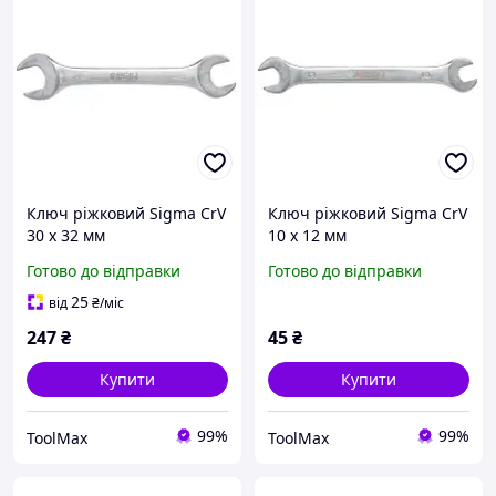
Ключ ріжковий Sigma CrV
Ключ ріжковий Sigma CrV
30 х 32 мм
10 х 12 мм
Готово до відправки
Готово до відправки
25
від
₴
/міс
247
₴
45
₴
Купити
Купити
99%
99%
ToolMax
ToolMax