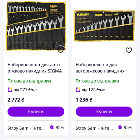
Набори ключів для авто
Набори ключів для
ріжково накидних SIGMA
авторіжково накидних
6010151
SIGMA 6010341
Готово до відправки
Готово до відправки
277
124
від
₴
/міс
від
₴
/міс
2 772
₴
1 236
₴
Купити
Купити
95%
95%
Stroy Sam - інтернет магазин інструментів
Stroy Sam - інтернет магазин інструментів