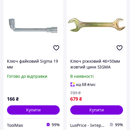
Ключ файковий Sigma 19
Ключ ріжковий 46×50мм
мм
жовтий цинк SIGMA
(6025501) LuxPrice
Готово до відправки
В наявності
68
від
₴
/міс
739
₴
166
₴
679
₴
Купити
Купити
99%
99%
ToolMax
LuxPrice - Інтернет магазин інструментів і автоаксесуарів