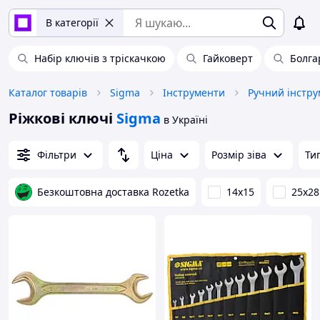
В категорії
Набір ключів з тріскачкою
Гайковерт
Болга
Каталог товарів
Sigma
Інструменти
Ручний інстру
Ріжкові ключі
Sigma
в Україні
Фільтри
Ціна
Розмір зіва
Ти
Безкоштовна доставка Rozetka
14х15
25х28