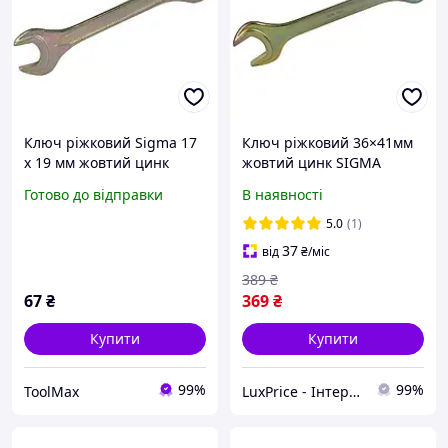
Ключ ріжковий Sigma 17
Ключ ріжковий 36×41мм
х 19 мм жовтий цинк
жовтий цинк SIGMA
(6025411) LuxPrice
Готово до відправки
В наявності
5.0
(1)
37
від
₴
/міс
389
₴
67
₴
369
₴
Купити
Купити
99%
99%
ToolMax
LuxPrice - Інтернет магазин інструментів і автоаксесуарів