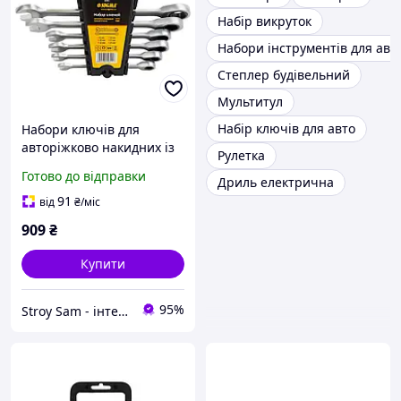
Набір викруток
Набори інструментів для авт
Степлер будівельний
Мультитул
Набір ключів для авто
Набори ключів для
авторіжково накидних із
Рулетка
тріскачкою SIGMA
Готово до відправки
Дриль електрична
6010511
91
від
₴
/міс
909
₴
Купити
95%
Stroy Sam - інтернет магазин інструментів