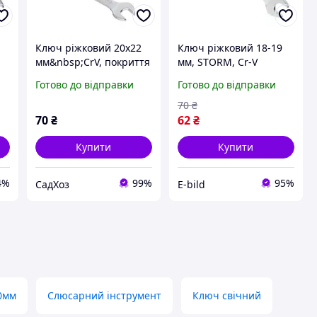
Ключ ріжковий 20х22
Ключ ріжковий 18-19
мм&nbsp;CrV, покриття
мм, STORM, Cr-V
сатин-хром, DIN3110
INTERTOOL XT-1118
Готово до відправки
Готово до відправки
STORM INTERTOOL XT-
1120
70
₴
70
₴
62
₴
Купити
Купити
4%
99%
95%
СадХоз
E-bild
0мм
Слюсарний інструмент
Ключ свічний