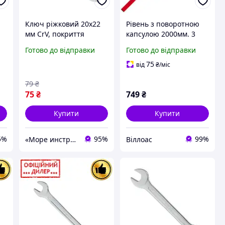
Ключ ріжковий 20х22
Рівень з поворотною
мм CrV, покриття
капсулою 2000мм. 3
сатин-хром, PROF
капсули INTERTOOL
Готово до відправки
Готово до відправки
DIN3113 Intertool STP
MT-1280
XT-1120
75
від
₴
/міс
79
₴
75
₴
749
₴
Купити
Купити
5%
95%
99%
«Море инструментов»
Віллоас