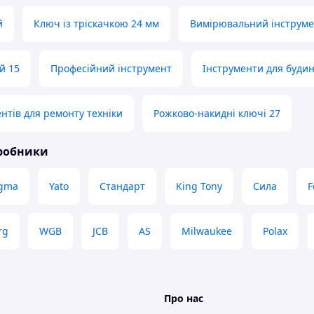
й
Ключ із тріскачкою 24 мм
Вимірювальний інструме
й 15
Професійний інструмент
Інструменти для будин
ентів для ремонту техніки
Рожково-накидні ключі 27
иробники
igma
Yato
Стандарт
King Tony
Сила
F
rg
WGB
JCB
AS
Milwaukee
Polax
Про нас