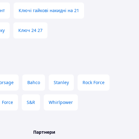
нт
Ключі гайкові накидні на 21
ку
Ключ 24 27
orsage
Bahco
Stanley
Rock Force
Force
S&R
Whirlpower
Партнери