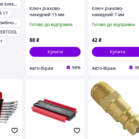
Інструменти для електриків
Ключ ріжково-
Ключ ріжково-
й 17
накидний 15 мм
накидний 7 мм
Intertool
Intertool
Набір ключів комбінованих
Готово до відправки
Готово до відправки
TERTOOL
88
₴
42
₴
нт
Купити
Купити
98%
9
Авто-Віраж
Авто-Віраж