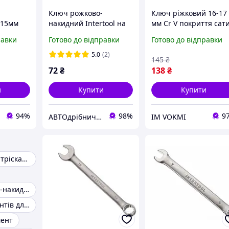
й
Ключ рожково-
Ключ ріжковий 16-17
*15мм
накидний Intertool на
мм Cr V покриття сат
16
хром PROF DIN3113
равки
Готово до відправки
Готово до відправки
INTERTOOL ХТ 1116
5.0
(2)
145
₴
72
₴
138
₴
и
Купити
Купити
94%
98%
9
АВТОдрібнички
ІМ VOKMI
Набір ключів з тріскачкою
Ключі рожково-накидні
Набір інструментів для дому
мент