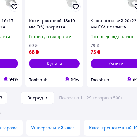
 16х17
Ключ ріжковий 18х19
Ключ ріжковий 20х22
ття
мм CrV, покриття
мм CrV, покриття
ROF
сатин-хром, PROF
сатин-хром, PROF
равки
Готово до відправки
Готово до відправки
ool TSH
DIN3113 Intertool TSH
DIN3113 Intertool TSH
XT-1118
XT-1120
69
₴
79
₴
66
₴
75
₴
и
Купити
Купити
94%
94%
9
Toolshub
Toolshub
3
...
Вперед
Показано 1 - 29 товарів з 500+
ж
я гаража
Універсальний ключ
Ключ трещоточный 1