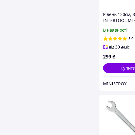
Рівень 120см, 3
INTERTOOL MT
В наявності
5.0
30
від
₴
/міс
299
₴
Купит
MINISTROYMARKET