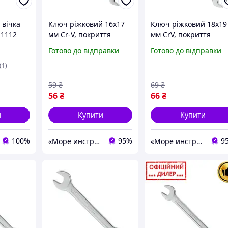
 вічка
Ключ ріжковий 16х17
Ключ ріжковий 18х19
-1112
мм Cr-V, покриття
мм CrV, покриття
сатин-хром, PROF
сатин-хром, PROF
Готово до відправки
Готово до відправки
DIN3113 Intertool STP
DIN3113 Intertool STP
XT-1116
XT-1118
(1)
59
₴
69
₴
56
₴
66
₴
и
Купити
Купити
100%
95%
9
«Море инструментов»
«Море инструментов»