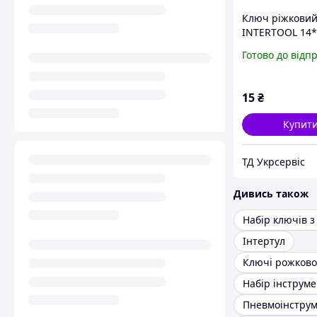
Ключ ріжкови
INTERTOOL 14
Готово до відп
15
₴
Купит
ТД Укрсервіс
Дивись також
Інтертул
Пневмоінстру