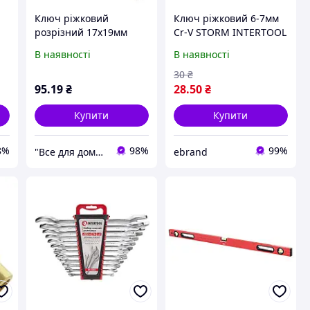
Ключ ріжковий
Ключ ріжковий 6-7мм
розрізний 17x19мм
Cr-V STORM INTERTOOL
INTERTOOL XT-1617
XT-1106 214398
В наявності
В наявності
30
₴
95
.19
₴
28
.50
₴
Купити
Купити
8%
98%
99%
"Все для дому" мережа будівельно-господарських магазинів
ebrand