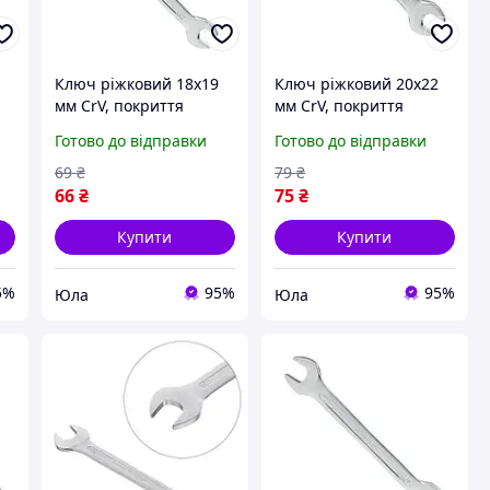
Ключ ріжковий 18х19
Ключ ріжковий 20х22
мм CrV, покриття
мм CrV, покриття
сатин-хром, PROF
сатин-хром, PROF
Готово до відправки
Готово до відправки
DIN3113 Intertool YLP
DIN3113 Intertool YLP
XT-1118
XT-1120
69
₴
79
₴
66
₴
75
₴
Купити
Купити
5%
95%
95%
Юла
Юла