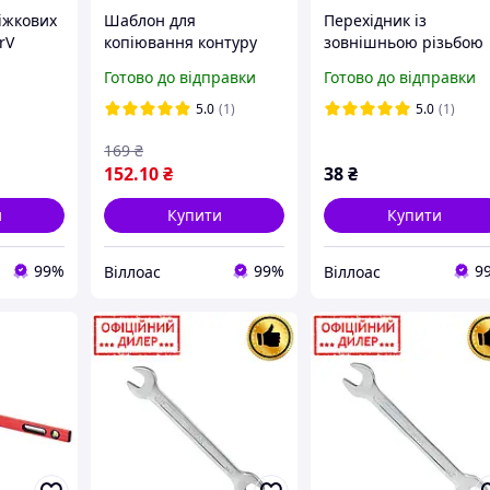
іжкових
Шаблон для
Перехідник із
rV
копіювання контуру
зовнішньою різьбою
1002
150мм, ABS, з
1/4 на штирьову
Готово до відправки
Готово до відправки
фіксатором INTERTOOL
частину
MT-0015
швидкороз'ємного
5.0
(1)
5.0
(1)
з'єднання. INTERTOO
169
₴
PT-1820
152
.10
₴
38
₴
и
Купити
Купити
99%
99%
9
Віллоас
Віллоас