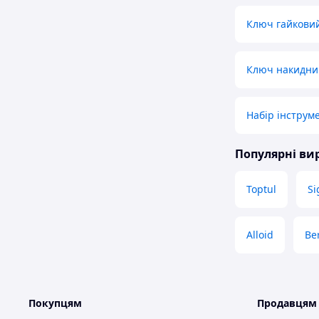
Ключ гайкови
Ключ накидни
Набір інструм
Популярні в
Toptul
S
Alloid
Be
Покупцям
Продавцям