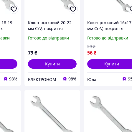
 18-19
Ключ ріжковий 20-22
Ключ ріжковий 16х17
тя
мм CrV, покриття
мм Cr-V, покриття
OF
сатин-хром PROF
сатин-хром, PROF
равки
Готово до відправки
Готово до відправки
RTOOL
DIN3113 INTERTOOL
DIN3113 Intertool YLP
[XT-1120]
XT-1116
59
₴
79
₴
56
₴
и
Купити
Купити
98%
98%
9
ЕЛЕКТРОНОМ
Юла