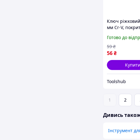
Ключ ріжковий
мм Cr-V, покри
сатин-хром, P
Готово до відп
DIN3113 Intert
XT-1116
59
₴
56
₴
Купит
Toolshub
1
2
Дивись тако
Інструмент дл