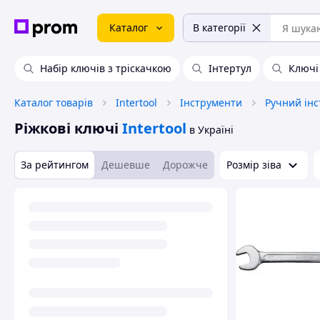
Каталог
В категорії
Набір ключів з тріскачкою
Інтертул
Ключі
Каталог товарів
Intertool
Інструменти
Ручний ін
Ріжкові ключі
Intertool
в Україні
За рейтингом
Дешевше
Дорожче
Розмір зіва