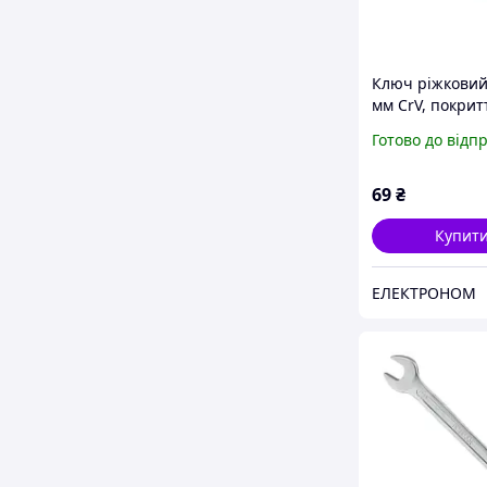
Ключ ріжковий
мм CrV, покрит
сатин-хром PR
Готово до відп
DIN3113 INTE
[XT-1118]
69
₴
Купит
ЕЛЕКТРОНОМ