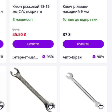
Ключ ріжковий 18-19
Ключ ріжково-
ин
мм CrV, покриття
накидний 9 мм
сатин-хром, DIN3110
Intertool
В наявності
Готово до відправки
STORM INTERTOOL XT-
1118
65
₴
45
.50
₴
37
₴
Купити
Купити
7%
93%
98%
Інтернет-магазин "TeRem"
Авто-Віраж