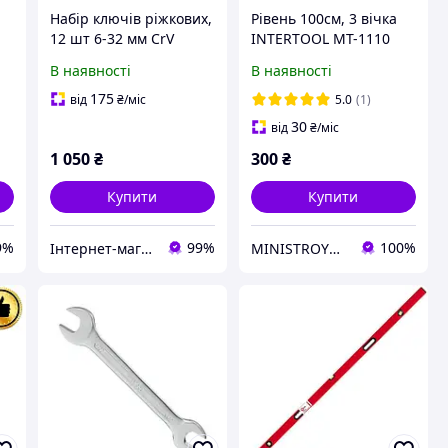
Набір ключів ріжкових,
Рівень 100см, 3 вічка
12 шт 6-32 мм CrV
INTERTOOL MT-1110
INTERTOOL HT-1003
В наявності
В наявності
175
від
₴
/міс
5.0
(1)
L
30
від
₴
/міс
1 050
₴
300
₴
Купити
Купити
9%
99%
100%
Інтернет-магазин інструмента DIA-TECH
MINISTROYMARKET