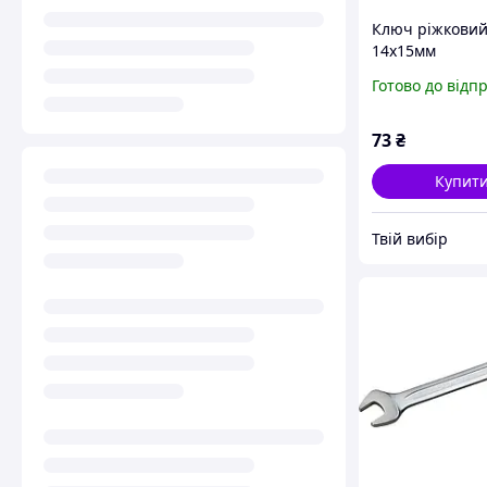
Ключ ріжкови
14х15мм
Готово до відп
73
₴
Купит
Твій вибір