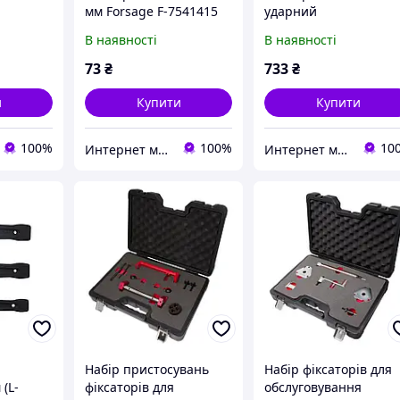
мм Forsage F-7541415
ударний
 46 мм
односторонній 50 мм
В наявності
В наявності
age F-
(L-270 мм) Forsage F-
79150
73
₴
733
₴
и
Купити
Купити
100%
100%
10
Интернет магазин "3 щітки"
Интернет магазин "3 щітки"
й
Набір пристосувань
Набір фіксаторів для
(L-
фіксаторів для
обслуговування