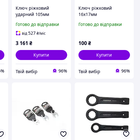
Ключ ріжковий
Ключ ріжковий
ударний 105мм
16х17мм
Готово до відправки
Готово до відправки
527
від
₴
/міс
3 161
₴
100
₴
Купити
Купити
6%
96%
96%
Твій вибір
Твій вибір