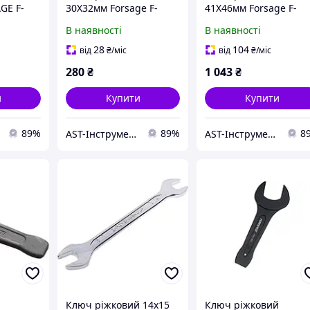
GE F-
30X32мм Forsage F-
41X46мм Forsage F-
7543032
7544146
В наявності
В наявності
28
104
від
₴
/міс
від
₴
/міс
280
₴
1 043
₴
и
Купити
Купити
89%
89%
8
AST-Інструмент
AST-Інструмент
й
Ключ ріжковий 14x15
Ключ ріжковий