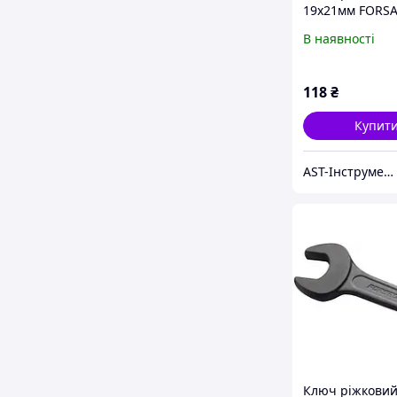
19х21мм FORSA
7541921
В наявності
118
₴
Купит
AST-Інструмент
Ключ ріжкови