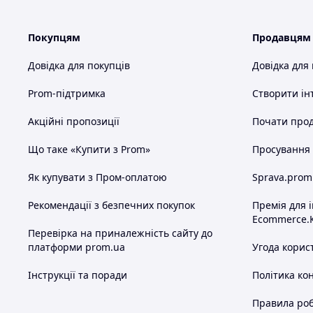
Покупцям
Продавцям
Довідка для покупців
Довідка для
Prom-підтримка
Створити ін
Акційні пропозиції
Почати прод
Що таке «Купити з Prom»
Просування в
Як купувати з Пром-оплатою
Sprava.prom
Рекомендації з безпечних покупок
Премія для 
Ecommerce.
Перевірка на приналежність сайту до
платформи prom.ua
Угода корис
Інструкції та поради
Політика ко
Правила роб