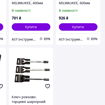
MILWAUKEE, 400мм
MILWAUKEE, 600мм
В наявності
В наявності
701
₴
926
₴
Купити
Купити
0%
89%
89%
AST-Інструмент
AST-Інструмент
Ключ рожково-
торцевої шарнірний