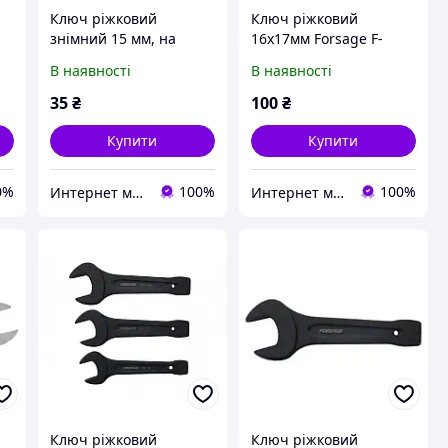
Ключ ріжковий
Ключ ріжковий
знімний 15 мм, на
16х17мм Forsage F-
пластиковому тримачі
7541617
В наявності
В наявності
Forsage F-751315A
35
₴
100
₴
Купити
Купити
0%
100%
100%
Интернет магазин "3 щітки"
Интернет магазин "3 щітки"
Ключ ріжковий
Ключ ріжковий