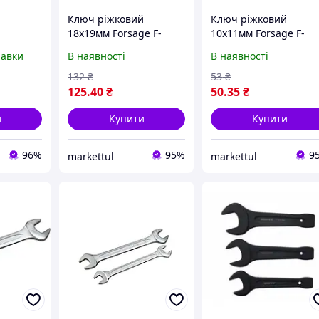
й
Ключ ріжковий
Ключ ріжковий
18х19мм Forsage F-
10х11мм Forsage F-
7541819
7541011
равки
В наявності
В наявності
132
₴
53
₴
125
.40
₴
50
.35
₴
и
Купити
Купити
96%
95%
9
markettul
markettul