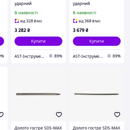
ударний
ударний
односторонній 110мм
односторонній 115мм
В наявності
В наявності
(L-460мм) Forsage F-
(L-460мм) Forsage F-
791110
791115
328
368
від
₴
/міс
від
₴
/міс
3 282
₴
3 679
₴
Купити
Купити
9%
89%
89%
AST-Інструмент
AST-Інструмент
Долото гостре SDS-MAX
Долото гостре SDS-MAX