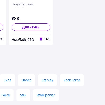
11мм на пластиковому
Недоступний
тримачі
e
85
₴
Дивитись
4%
94%
НьюЛайфСТО
Сила
Bahco
Stanley
Rock Force
Force
S&R
Whirlpower