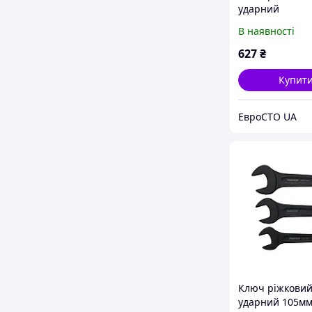
ударний
односторонній
В наявності
(L-250 мм) Fors
79146
627
₴
Купит
ЕвроСТО UA
Ключ ріжкови
ударний 105мм 