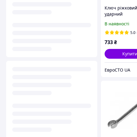
Ключ ріжкови
ударний
односторонній
В наявності
(L-270 мм) Fors
79150
5.0
733
₴
Купит
ЕвроСТО UA