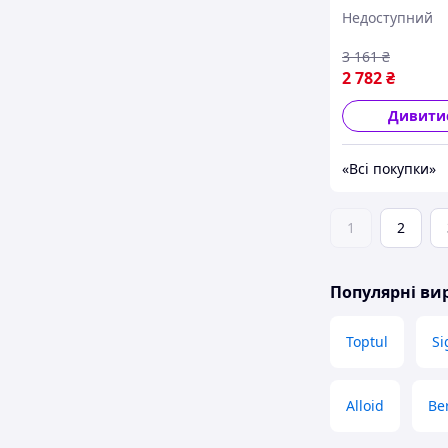
410мм) Forsage
Недоступний
791105
3 161
₴
2 782
₴
Дивити
«Всі покупки»
1
2
Популярні в
Toptul
S
Alloid
Be