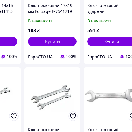
 14x15
Ключ ріжковий 17X19
Ключ ріжковий
541415
мм Forsage F-7541719
ударний
односторонній 41 мм
В наявності
В наявності
(L-230 мм) Forsage F-
79141
103
₴
551
₴
и
Купити
Купити
100%
100%
10
ЕвроСТО UA
ЕвроСТО UA
й
Ключ ріжковий
Ключ ріжковий