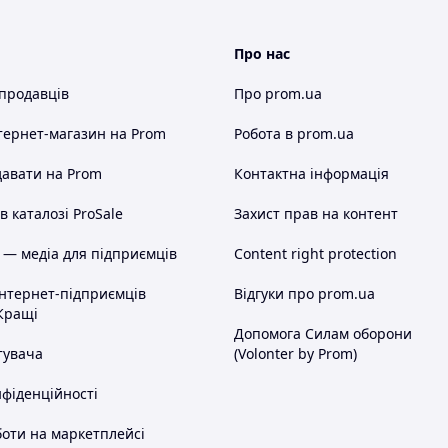
Про нас
 продавців
Про prom.ua
тернет-магазин
на Prom
Робота в prom.ua
авати на Prom
Контактна інформація
 каталозі ProSale
Захист прав на контент
 — медіа для підприємців
Content right protection
інтернет-підприємців
Відгуки про prom.ua
Кращі
Допомога Силам оборони
тувача
(Volonter by Prom)
нфіденційності
оти на маркетплейсі