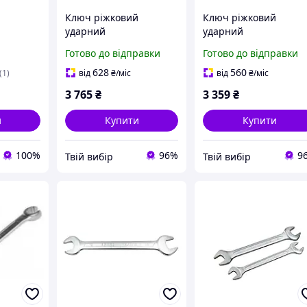
й
Ключ ріжковий
Ключ ріжковий
ударний
ударний
 50 мм
односторонній 115мм
односторонній 110мм
Готово до відправки
Готово до відправки
age F-
(L-460мм)
(L-460мм)
628
560
(1)
від
₴
/міс
від
₴
/міс
3 765
₴
3 359
₴
и
Купити
Купити
100%
96%
9
Твій вибір
Твій вибір