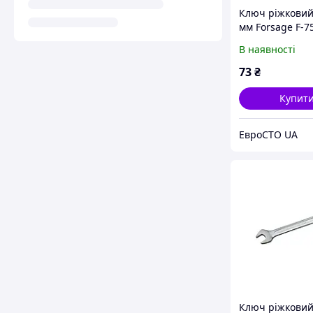
Ключ ріжковий
мм Forsage F-7
В наявності
73
₴
Купит
ЕвроСТО UA
Ключ ріжкови