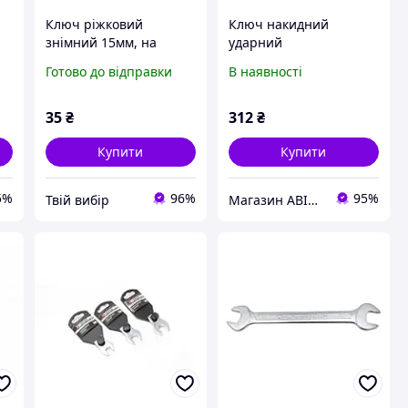
Ключ ріжковий
Ключ накидний
знімний 15мм, на
ударний
пластиковому тримачі
односторонній 24мм (L-
Готово до відправки
В наявності
165мм) Forsage F-79324
35
₴
312
₴
Купити
Купити
5%
96%
95%
Твій вибір
Магазин АВІНС автоінструмент для СТО