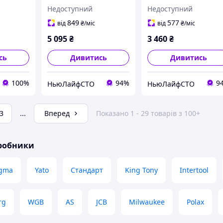
 F-
обслуговування
двигунів Fiat 6
Недоступний
Недоступний
двигунів BMW ( S 54)
предметів (1.6 16v) у
кейсі Premium Forsag
849
577
від
₴
/міс
від
₴
/міс
F-934G1BD
5 095
₴
3 460
₴
сь
Дивитись
Дивитись
100%
94%
9
НьюЛайфСТО
НьюЛайфСТО
3
...
Вперед
Показано 1 - 29 товарів з 100+
иробники
igma
Yato
Стандарт
King Tony
Intertool
rg
WGB
AS
JCB
Milwaukee
Polax