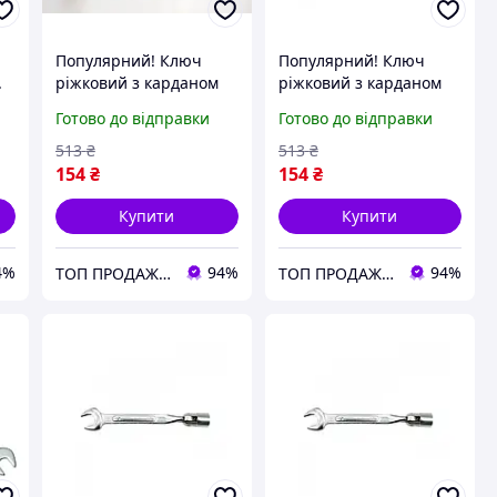
Популярний! Ключ
Популярний! Ключ
.
ріжковий з карданом
ріжковий з карданом
10
19мм KingROY 30669-19
17мм TOYA (Tools) -
Готово до відправки
Готово до відправки
- Краща якість тільки
Краща якість тільки на
на Nukleon.com.ua
Nukleon.com.ua
513
₴
513
₴
154
₴
154
₴
Купити
Купити
4%
94%
94%
ТОП ПРОДАЖ | Інтернет-супермаркет «NUKLEON»
ТОП ПРОДАЖ | Інтернет-супермаркет «NUKLEON»