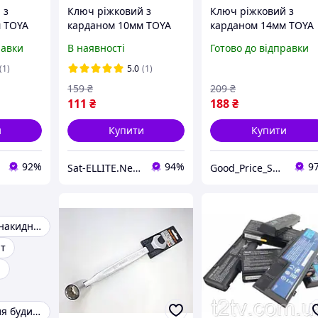
 з
Ключ ріжковий з
Ключ ріжковий з
 TOYA
карданом 10мм TOYA
карданом 14мм TOYA
 almaz
(Tools)
(Tools)
равки
В наявності
Готово до відправки
(1)
5.0
(1)
159
₴
209
₴
111
₴
188
₴
и
Купити
Купити
92%
94%
9
Sat-ELLITE.Net ➤ ІНТЕРНЕТ-СУПЕРМАРКЕТ
Good_Price_Shop
Ключ ріжково-накидний 13 мм
нт
й
Інструменти для будинку