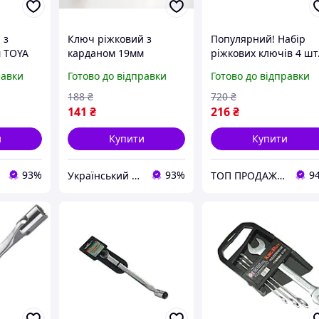
 з
Ключ ріжковий з
Популярний! Набір
 TOYA
карданом 19мм
ріжкових ключів 4 шт
k (41-
KingROY 30669-19 ukr
тонкі KING ROY 6739/
равки
Готово до відправки
Готово до відправки
koshik (41-339-85)
DOES - Краща якість
тільки на
188
₴
720
₴
Nukleon.com.ua
141
₴
216
₴
и
Купити
Купити
93%
93%
9
Український Кошик
ТОП ПРОДАЖ | Інтернет-супермаркет «NUKLEON»