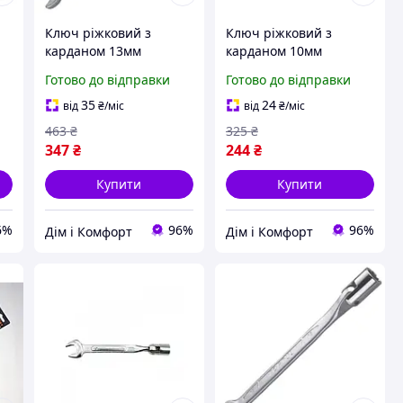
Ключ ріжковий з
Ключ ріжковий з
карданом 13мм
карданом 10мм
іт
AEEB1313 Хіт продажу!
W43B110 Jonnesway Хіт
Готово до відправки
Готово до відправки
продажу!
35
24
від
₴
/міс
від
₴
/міс
463
₴
325
₴
347
₴
244
₴
Купити
Купити
6%
96%
96%
Дім і Комфорт
Дім і Комфорт