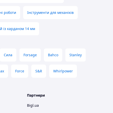
ні роботи
Інструменти для механіків
й із карданом 14 мм
Сила
Forsage
Bahco
Stanley
lax
Force
S&R
Whirlpower
Партнери
Bigl.ua