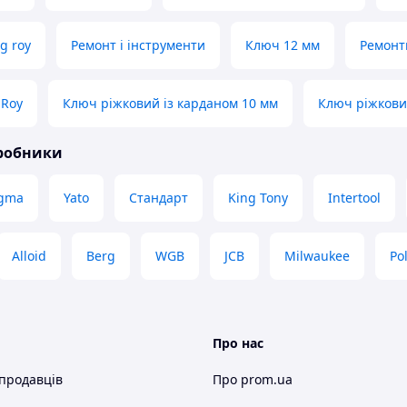
g roy
Ремонт і інструменти
Ключ 12 мм
Ремонт
gRoy
Ключ ріжковий із карданом 10 мм
Ключ ріжкови
иробники
igma
Yato
Стандарт
King Tony
Intertool
Alloid
Berg
WGB
JCB
Milwaukee
Po
Про нас
 продавців
Про prom.ua