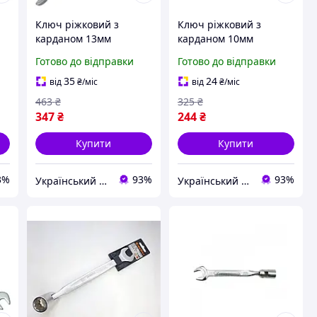
Ключ ріжковий з
Ключ ріжковий з
карданом 13мм
карданом 10мм
kr
AEEB1313 ukr koshik
W43B110 Jonnesway ukr
Готово до відправки
Готово до відправки
(41-339-85)
koshik (41-339-85)
35
24
від
₴
/міс
від
₴
/міс
463
₴
325
₴
347
₴
244
₴
Купити
Купити
3%
93%
93%
Український Кошик
Український Кошик