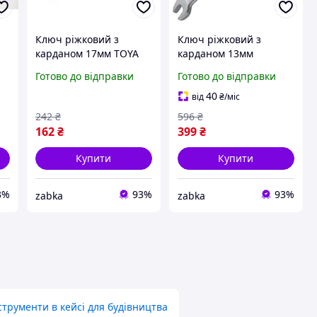
Ключ ріжковий з
Ключ ріжковий з
карданом 17мм TOYA
карданом 13мм
3958393 zabka
AEEB1313 3958393
Готово до відправки
Готово до відправки
zabka
40
від
₴
/міс
242
₴
596
₴
162
₴
399
₴
Купити
Купити
3%
93%
93%
zabka
zabka
струменти в кейсі для будівництва