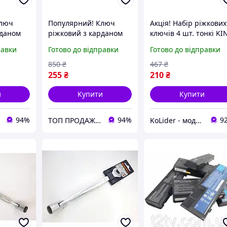
Ключ
Популярний! Ключ
Акція! Набір ріжкових
рданом
ріжковий з карданом
ключів 4 шт. тонкі KI
 -
10мм W43B110
ROY 6739/10 DOES - З
равки
Готово до відправки
Готово до відправки
ільки на
Jonnesway - Краща
кращою ціною!
a
якість тільки на
850
₴
467
₴
Nukleon.com.ua
255
₴
210
₴
и
Купити
Купити
94%
94%
9
ТОП ПРОДАЖ | Інтернет-супермаркет «NUKLEON»
KoLider - модний магазин