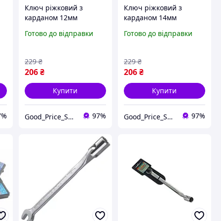
Ключ ріжковий з
Ключ ріжковий з
карданом 12мм
карданом 14мм
KingROY 30669-12
KingROY 30669-14
Готово до відправки
Готово до відправки
229
₴
229
₴
206
₴
206
₴
Купити
Купити
7%
97%
97%
Good_Price_Shop
Good_Price_Shop