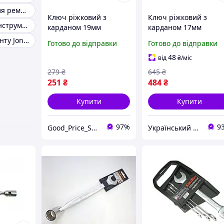
Інструменти для ремонту авто
Ключ ріжковий з
Ключ ріжковий з
Професійний інструмент
карданом 19мм
карданом 17мм
KingROY 30669-19
W43B117 Jonnesway u
Набір інструменту Jonnesway
Готово до відправки
Готово до відправки
koshik (41-339-85)
48
від
₴
/міс
279
₴
645
₴
251
₴
484
₴
Купити
Купити
97%
9
Good_Price_Shop
Український Кошик