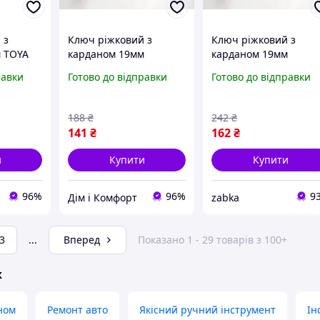
 з
Ключ ріжковий з
Ключ ріжковий з
 TOYA
карданом 19мм
карданом 19мм
дажу!
KingROY 30669-19 Хіт
KingROY 30669-19
равки
Готово до відправки
Готово до відправки
продажу!
3958393 zabka
188
₴
242
₴
141
₴
162
₴
и
Купити
Купити
96%
96%
9
Дім і Комфорт
zabka
3
...
Вперед
Показано 1 - 29 товарів з 100+
ж
ном
Ремонт авто
Якісний ручний інструмент
Ін