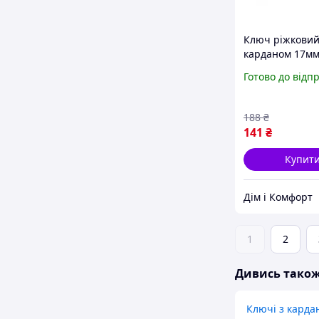
Ключ ріжковий
карданом 17мм
(Tools) Хіт про
Готово до відп
188
₴
141
₴
Купит
Дім і Комфорт
1
2
Дивись тако
Ключі з карда