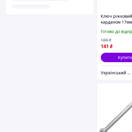
Ключ ріжковий
карданом 17мм
(Tools) ukr koshi
Готово до відп
339-85)
188
₴
141
₴
Купит
Український Кошик