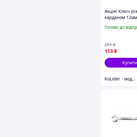
Акція! Ключ рі
карданом 12м
KingROY 30669-
Готово до відп
кращою ціною
251
₴
113
₴
Купит
KoLider - модний магазин