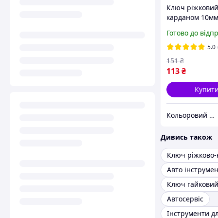
Ключ ріжковий
карданом 10мм
(Tools) 3860832
Готово до відп
5.0
151
₴
113
₴
Купит
Кольоровий Алмаз
Дивись також
Авто інструме
Ключ гайкови
Автосервіс