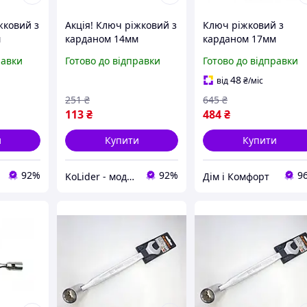
жковий з
Акція! Ключ ріжковий з
Ключ ріжковий з
м
карданом 14мм
карданом 17мм
12 - За
KingROY 30669-14 - За
W43B117 Jonnesway Х
равки
Готово до відправки
Готово до відправки
!
кращою ціною!
продажу!
48
від
₴
/міс
251
₴
645
₴
113
₴
484
₴
и
Купити
Купити
92%
92%
9
KoLider - модний магазин
Дім і Комфорт