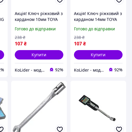
Акція! Ключ ріжковий з
Акція! Ключ ріжковий з
NG
карданом 10мм TOYA
карданом 14мм TOYA
а
(Tools) - За кращою
(Tools) - За кращою
Готово до відправки
Готово до відправки
ціною!
ціною!
238
₴
238
₴
107
₴
107
₴
Купити
Купити
2%
92%
92%
KoLider - модний магазин
KoLider - модний магазин