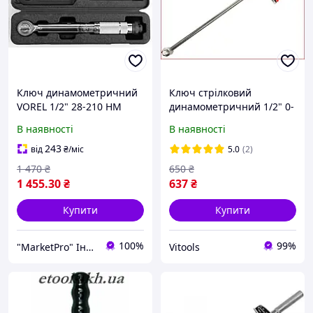
Ключ динамометричний
Ключ стрілковий
VOREL 1/2" 28-210 НМ
динамометричний 1/2" 0-
(57350)
200 Нм Vorel 57450
В наявності
В наявності
243
від
₴
/міс
5.0
(2)
1 470
₴
650
₴
1 455
.30
₴
637
₴
Купити
Купити
100%
99%
"MarketPro" Інтернет-магазин інструментів та обладнання
Vitools