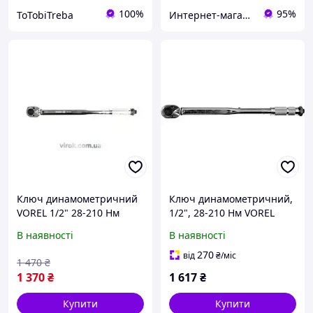
100%
95%
ToTobiTreba
Интернет-магазин "RADIOMART"
Ключ динамометричний
Ключ динамометричний,
VOREL 1/2" 28-210 Нм
1/2", 28-210 Нм VOREL
(57350)
В наявності
В наявності
270
від
₴
/міс
1 470
₴
1 370
₴
1 617
₴
Купити
Купити