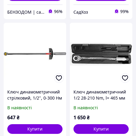
96%
99%
БЕНЗОДОМ | садова техніка та електроінструмент
СадХоз
Ключ динамометричний
Ключ динамометричний
стрілковий, 1/2", 0-300 Нм
1/2 28-210 Nm, l= 465 мм
VOREL (57451)
VOREL
В наявності
В наявності
647
₴
1 650
₴
Купити
Купити