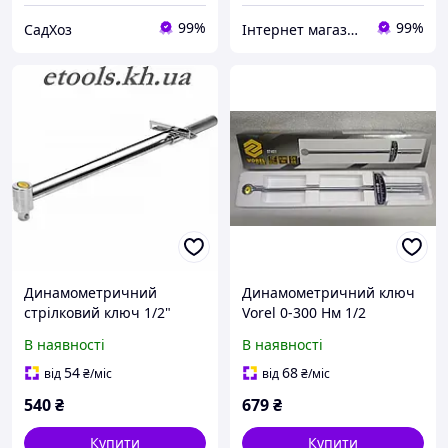
99%
99%
СадХоз
Інтернет магазин Автостиль78
Динамометричний
Динамометричний ключ
стрілковий ключ 1/2"
Vorel 0-300 Нм 1/2
Vorel 57451
В наявності
В наявності
54
68
від
₴
/міс
від
₴
/міс
540
₴
679
₴
Купити
Купити