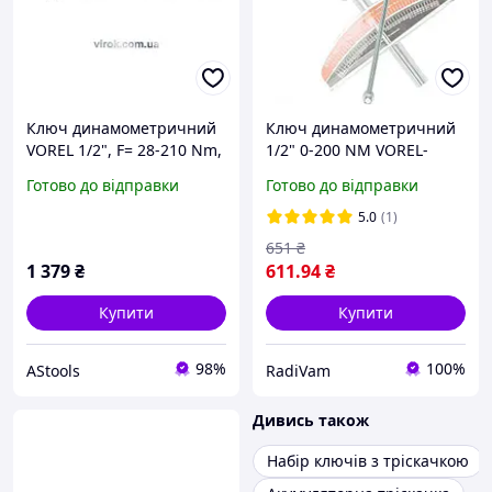
Ключ динамометричний
Ключ динамометричний
VOREL 1/2", F= 28-210 Nm,
1/2" 0-200 NM VOREL-
l= 465 мм [12]
57450
Готово до відправки
Готово до відправки
5.0
(1)
651
₴
1 379
₴
611
.94
₴
Купити
Купити
98%
100%
AStools
RadiVam
Дивись також
Набір ключів з тріскачкою