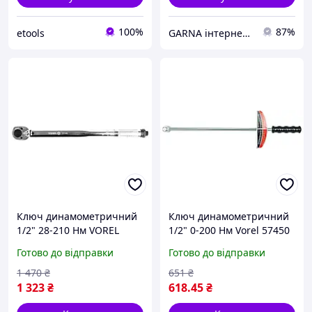
100%
87%
etools
GARNA інтернет-магазин автозапчастин
Ключ динамометричний
Ключ динамометричний
1/2" 28-210 Нм VOREL
1/2" 0-200 Нм Vorel 57450
(Польща)
Готово до відправки
Готово до відправки
1 470
₴
651
₴
1 323
₴
618
.45
₴