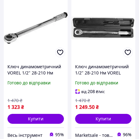
Ключ динамометричний
Ключ динамометричний
VOREL 1/2" 28-210 Нм
1/2" 28-210 Нм VOREL
57350 (Польща)
Готово до відправки
Готово до відправки
208
від
₴
/міс
1 470
₴
1 470
₴
1 323
₴
1 249
.50
₴
Купити
Купити
95%
96%
Весь інструмент
Marketsale - товари зі знижкою