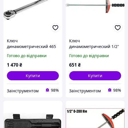
Ключ
Ключ
динамометрический 465
динамометрический 1/2"
мм 1/2" VOREL усилие 28-
460 мм VOREL усилие 200
Готово до відправки
Готово до відправки
210 Нм (57350)
Нм (57450)
1 470
₴
651
₴
Купити
Купити
98%
98%
Заінструментом
Заінструментом