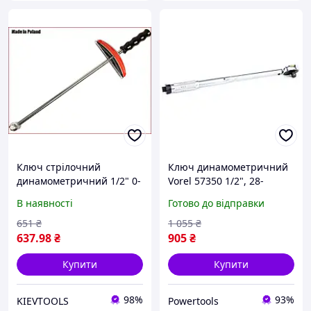
Ключ стрілочний
Ключ динамометричний
динамометричний 1/2" 0-
Vorel 57350 1/2", 28-
200 Нм Vorel 57450
210nm
В наявності
Готово до відправки
651
₴
1 055
₴
637
.98
₴
905
₴
Купити
Купити
98%
93%
KIEVTOOLS
Powertools