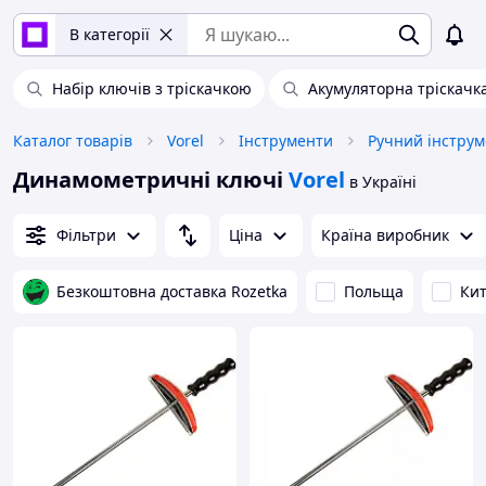
В категорії
Набір ключів з тріскачкою
Акумуляторна тріскачк
Каталог товарів
Vorel
Інструменти
Ручний інструм
Динамометричні ключі
Vorel
в Україні
Фільтри
Ціна
Країна виробник
Безкоштовна доставка Rozetka
Польща
Ки