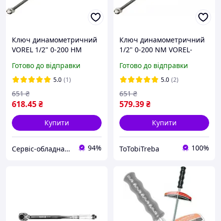
Ключ динамометричний
Ключ динамометричний
VOREL 1/2" 0-200 НМ
1/2" 0-200 NM VOREL-
57450
Готово до відправки
Готово до відправки
5.0
(1)
5.0
(2)
651
₴
651
₴
618
.45
₴
579
.39
₴
Купити
Купити
94%
100%
Сервіс-обладнання
ToTobiTreba