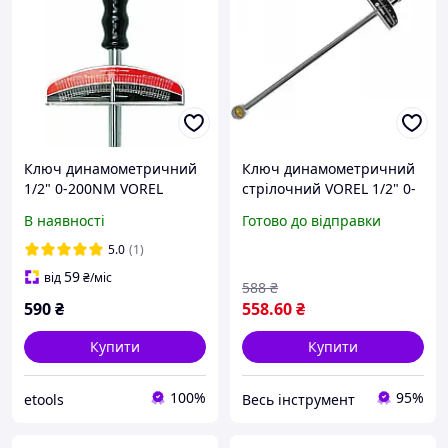
Ключ динамометричний
Ключ динамометричний
1/2" 0-200NM VOREL
стрілочний VOREL 1/2" 0-
57450
300 НМ
В наявності
Готово до відправки
5.0
(1)
59
від
₴
/міс
588
₴
590
₴
558
.60
₴
Купити
Купити
100%
95%
etools
Весь інструмент