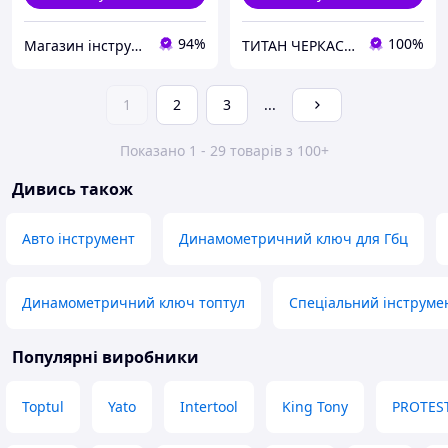
94%
100%
Магазин інструменту MATRIX
ТИТАН ЧЕРКАСИ ЗАПЧАСТИНИ
1
2
3
...
Показано 1 - 29 товарів з 100+
Дивись також
Авто інструмент
Динамометричний ключ для Гбц
Динамометричний ключ топтул
Спеціальний інструме
Популярні виробники
Toptul
Yato
Intertool
King Tony
PROTES