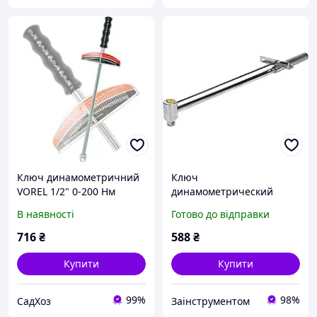
Ключ динамометричний
Ключ
VOREL 1/2" 0-200 Нм
динамометрический
(57450)
стрелочный 1/2" VOREL
В наявності
Готово до відправки
усилие 300 Nm (57451)
716
₴
588
₴
Купити
Купити
99%
98%
СадХоз
Заінструментом