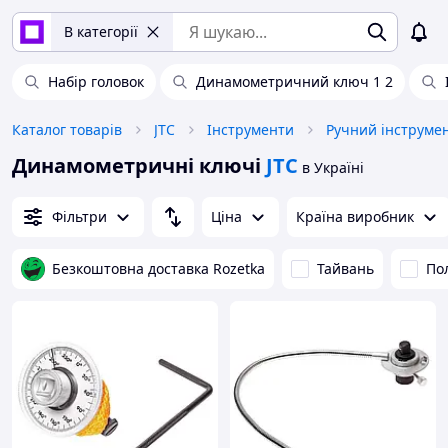
В категорії
Набір головок
Динамометричний ключ 1 2
Каталог товарів
JTC
Інструменти
Ручний інструме
Динамометричні ключі
JTC
в Україні
Фільтри
Ціна
Країна виробник
Безкоштовна доставка Rozetka
Тайвань
По