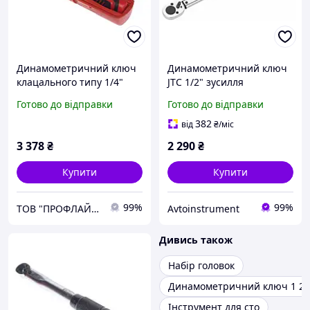
Динамометричний ключ
Динамометричний ключ
клацального типу 1/4"
JTC 1/2" зусилля
2~26Нм 308мм
затягування 28-210Нм,
Готово до відправки
Готово до відправки
довжина 470мм JTC-6903
382
від
₴
/міс
3 378
₴
2 290
₴
Купити
Купити
99%
99%
ТОВ "ПРОФЛАЙН 2000"
Avtoinstrument
Дивись також
Набір головок
Динамометричний ключ 1 2
Інструмент для сто