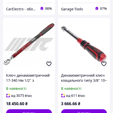
98%
97%
CarElectro - обладнання та інструменти для автосервісу
Garage-Tools
Ключ динамометричний
Динамометричний ключ
17-340 Нм 1/2" з
клацального типу 3/8" 10~
цифровою індикацією й
60Hм 370 мм 6683 JTC
В наявності
В наявності
функцією кутомера 1473
JTC
3075
611
від
₴
/міс
від
₴
/міс
18 450
.60
₴
3 666
.66
₴