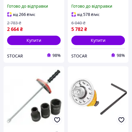
JTC 275 мм 2-24Nm (шт.)
Готово до відправки
Готово до відправки
266
578
від
₴
/міс
від
₴
/міс
2 783
₴
6 040
₴
2 664
₴
5 782
₴
Купити
Купити
98%
98%
STOCAR
STOCAR