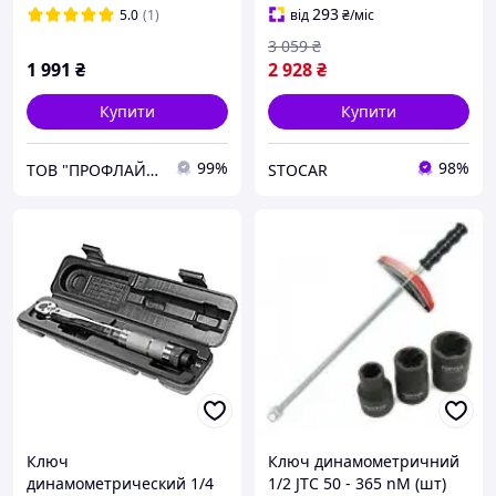
293
5.0
(1)
від
₴
/міс
3 059
₴
1 991
₴
2 928
₴
Купити
Купити
99%
98%
ТОВ "ПРОФЛАЙН 2000"
STOCAR
Ключ
Ключ динамометричний
динамометрический 1/4
1/2 JTC 50 - 365 nM (шт)