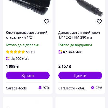
Ключ динамометричний
Динамометричний ключ
клацальний 1/2"
1/4" 2-24 НМ 280 мм
28~210Нм 470мм 6903 JTC
Готово до відправки
Готово до відправки
360
5.0
(1)
від
₴
/міс
200
від
₴
/міс
1 999
₴
2 157
₴
Купити
Купити
97%
98%
Garage-Tools
CarElectro - обладнання та інструменти для автосервісу