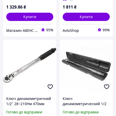
1 329
.86
₴
1 811
₴
Купити
Купити
95%
99%
Магазин АВІНС автоінструмент для СТО
AvtoShop
Ключ динамометричний
Ключ
1/2" 28~210Нм 470мм
динамометрический 1/2
(1203 JTC)
JTC 465 мм 28-210Nm (шт.)
Готово до відправки
Готово до відправки