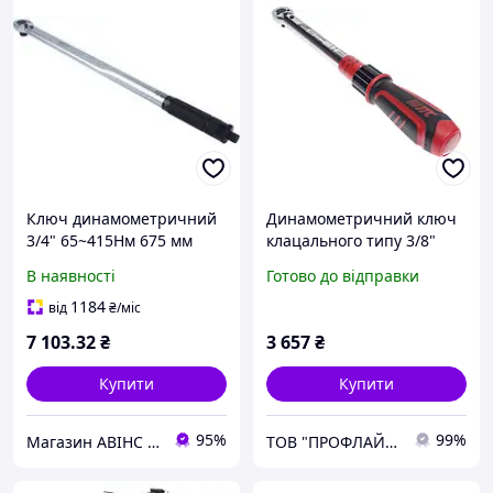
Ключ динамометричний
Динамометричний ключ
3/4" 65~415Hм 675 мм
клацального типу 3/8"
(1205 JTC) 6905 JTC
10~60Hм 370 мм, 6683 JTC
В наявності
Готово до відправки
1184
від
₴
/міс
7 103
.32
₴
3 657
₴
Купити
Купити
95%
99%
Магазин АВІНС автоінструмент для СТО
ТОВ "ПРОФЛАЙН 2000"