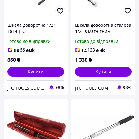
Шкала доворотна 1/2"
Шкала доворотна сталева
1814 JTC
1/2" з магнітним
кріпленням 4613 JTC
Готово до відправки
Готово до відправки
66
133
від
₴
/міс
від
₴
/міс
660
₴
1 330
₴
Купити
Купити
98%
98%
JTC TOOLS COMPANY
JTC TOOLS COMPANY