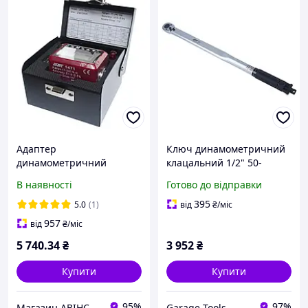
Адаптер
Ключ динамометричний
динамометричний
клацальний 1/2" 50-
цифровий 1/2" 17-340 Нм
365Nm 635мм 6904 JTC
В наявності
Готово до відправки
1471 JTC
395
5.0
(1)
від
₴
/міс
957
від
₴
/міс
5 740
.34
₴
3 952
₴
Купити
Купити
95%
97%
Магазин АВІНС автоінструмент для СТО
Garage-Tools