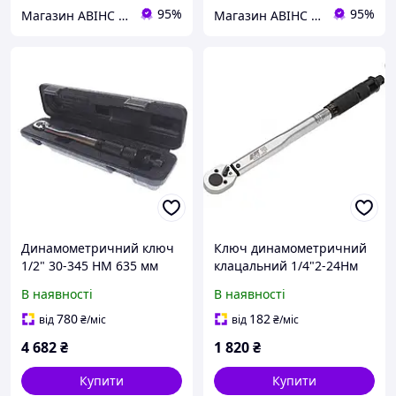
95%
95%
Магазин АВІНС автоінструмент для СТО
Магазин АВІНС автоінструмент для СТО
Динамометричний ключ
Ключ динамометричний
1/2" 30-345 НМ 635 мм
клацальний 1/4"2-24Hм
280мм 6901 JTC
В наявності
В наявності
780
182
від
₴
/міс
від
₴
/міс
4 682
₴
1 820
₴
Купити
Купити