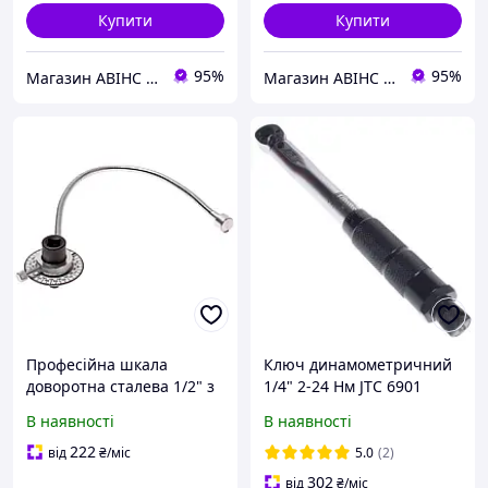
Купити
Купити
95%
95%
Магазин АВІНС автоінструмент для СТО
Магазин АВІНС автоінструмент для СТО
Професійна шкала
Ключ динамометричний
доворотна сталева 1/2" з
1/4" 2-24 Нм JTC 6901
магнітним кріпленням
В наявності
В наявності
4613 JTC
222
від
₴
/міс
5.0
(2)
302
від
₴
/міс