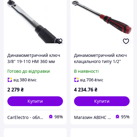
Динамометричний ключ
Динамометричний ключ
3/8" 19-110 НМ 360 мм
клацального типу 1/2"
40~210Hм 531мм 6686 JTC
Готово до відправки
В наявності
380
706
від
₴
/міс
від
₴
/міс
2 279
₴
4 234
.76
₴
Купити
Купити
98%
95%
CarElectro - обладнання та інструменти для автосервісу
Магазин АВІНС автоінструмент для СТО