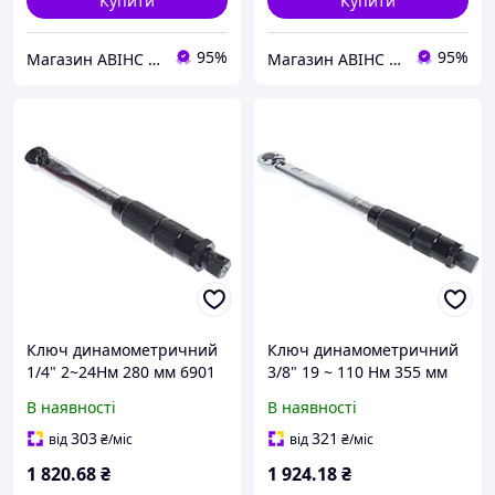
Купити
Купити
95%
95%
Магазин АВІНС автоінструмент для СТО
Магазин АВІНС автоінструмент для СТО
Ключ динамометричний
Ключ динамометричний
1/4" 2~24Hм 280 мм 6901
3/8" 19 ~ 110 Нм 355 мм
JTC
(1202 JTC) 6902 JTC
В наявності
В наявності
303
321
від
₴
/міс
від
₴
/міс
1 820
.68
₴
1 924
.18
₴