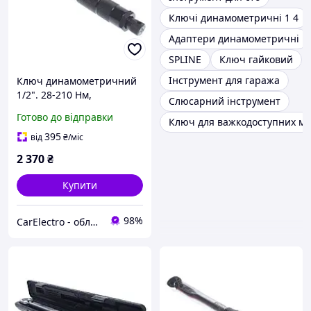
Ключі динамометричні 1 4
Адаптери динамометричні
SPLINE
Ключ гайковий
Інструмент для гаража
Ключ динамометричний
1/2". 28-210 Нм,
Слюсарний інструмент
Готово до відправки
Ключ для важкодоступних мі
395
від
₴
/міс
2 370
₴
Купити
98%
CarElectro - обладнання та інструменти для автосервісу