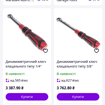
Динамометричний ключ
Динамометричний ключ
клацального типу 1/4"
клацального типу 3/8"
2~26Hм 308 мм 6682 JTC
20~110Hм 340 мм 6684 JTC
В наявності
В наявності
565
627
від
₴
/міс
від
₴
/міс
3 387
.90
₴
3 762
.80
₴
Купити
Купити