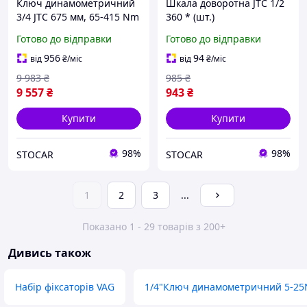
Ключ динамометричний
Шкала доворотна JTC 1/2
3/4 JTC 675 мм, 65-415 Nm
360 * (шт.)
(шт.)
Готово до відправки
Готово до відправки
956
94
від
₴
/міс
від
₴
/міс
9 983
₴
985
₴
9 557
₴
943
₴
Купити
Купити
98%
98%
STOCAR
STOCAR
1
2
3
...
Показано 1 - 29 товарів з 200+
Дивись також
Набір фіксаторів VAG
1/4"Ключ динамометричний 5-2