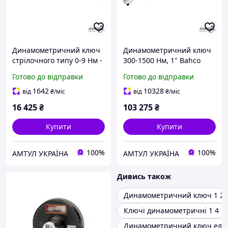
Динамометричний ключ
Динамометричний ключ
стрілочного типу 0-9 Нм -
300-1500 Нм, 1" Bahco
Bahco 7454-9
7455-1500
Готово до відправки
Готово до відправки
1642
10328
від
₴
/міс
від
₴
/міс
16 425
₴
103 275
₴
Купити
Купити
100%
100%
АМТУЛ УКРАЇНА
АМТУЛ УКРАЇНА
Дивись також
Динамометричний ключ 1 2
Ключі динамометричні 1 4
Динамометричний ключ еле