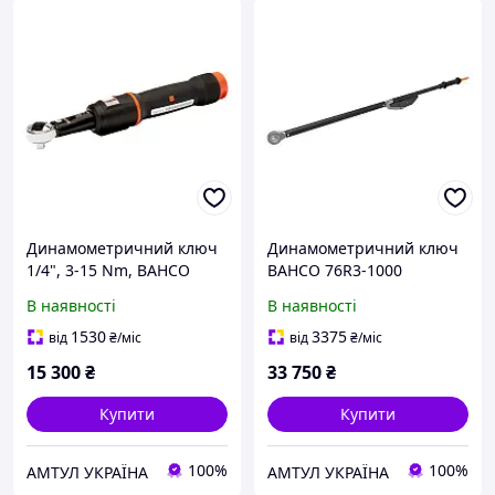
Динамометричний ключ
Динамометричний ключ
1/4", 3-15 Nm, BAHCO
BAHCO 76R3-1000
74WR-15
В наявності
В наявності
1530
3375
від
₴
/міс
від
₴
/міс
15 300
₴
33 750
₴
Купити
Купити
100%
100%
АМТУЛ УКРАЇНА
АМТУЛ УКРАЇНА