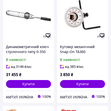
Динамометричний ключ
Кутомір механічний
стрілочного типу 0-350
Snap-On TA360
Нм - Bahco 7454-350
В наявності
В наявності
3146
385
від
₴
/міс
від
₴
/міс
31 455
₴
3 850
₴
Купити
Купити
100%
100%
АМТУЛ УКРАЇНА
АМТУЛ УКРАЇНА