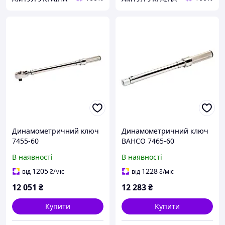
Динамометричний ключ
Динамометричний ключ
7455-60
BAHCO 7465-60
В наявності
В наявності
1205
1228
від
₴
/міс
від
₴
/міс
12 051
₴
12 283
₴
Купити
Купити