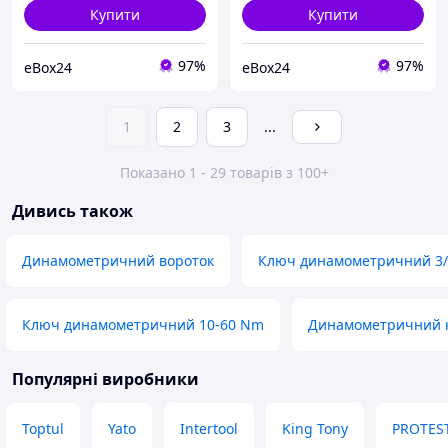
Купити
Купити
97%
97%
eBox24
eBox24
1
2
3
...
Показано 1 - 29 товарів з 100+
Дивись також
Динамометричний вороток
Ключ динамометричний 3/
Ключ динамометричний 10-60 Nm
Динамометричний 
Популярні виробники
Toptul
Yato
Intertool
King Tony
PROTES