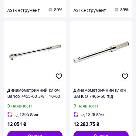
89%
89%
AST-Інструмент
AST-Інструмент
Динамометричний ключ
Динамометричний ключ
Bahco 7455-60 3/8", 10-60
BAHCO 7465-60 під
Нм
насадки 9х12мм, 10-60 Нм
В наявності
В наявності
1205
1228
від
₴
/міс
від
₴
/міс
12 051
₴
12 282
.75
₴
Купити
Купити