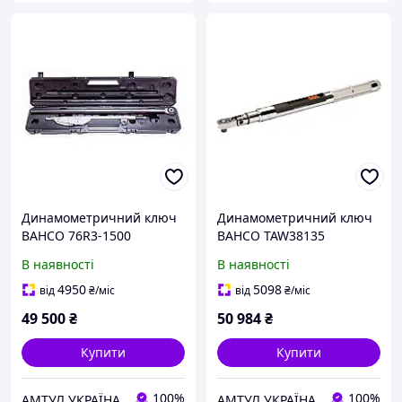
Динамометричний ключ
Динамометричний ключ
BAHCO 76R3-1500
BAHCO TAW38135
В наявності
В наявності
4950
5098
від
₴
/міс
від
₴
/міс
49 500
₴
50 984
₴
Купити
Купити
100%
100%
АМТУЛ УКРАЇНА
АМТУЛ УКРАЇНА