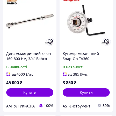
Динамометричний ключ
Кутомір механічний
160-800 Нм, 3/4" Bahco
Snap-On TA360
7455-800
В наявності
В наявності
4500
385
від
₴
/міс
від
₴
/міс
45 000
₴
3 850
₴
Купити
Купити
100%
89%
АМТУЛ УКРАЇНА
AST-Інструмент