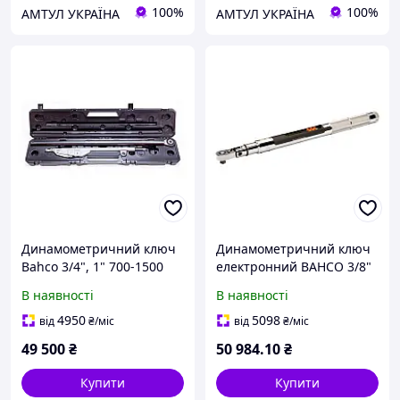
100%
100%
АМТУЛ УКРАЇНА
АМТУЛ УКРАЇНА
Динамометричний ключ
Динамометричний ключ
Bahco 3/4", 1" 700-1500
електронний BAHCO 3/8"
Нм (76R3-1500)
7-135 Нм (TAW38135)
В наявності
В наявності
4950
5098
від
₴
/міс
від
₴
/міс
49 500
₴
50 984
.10
₴
Купити
Купити