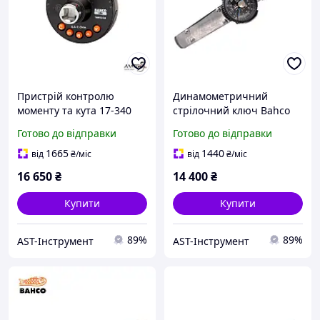
Пристрій контролю
Динамометричний
моменту та кута 17-340
стрілочний ключ Bahco
Нм Bahco TAM12340
7454-3 1/4", 0-3 Нм
Готово до відправки
Готово до відправки
1665
1440
від
₴
/міс
від
₴
/міс
16 650
₴
14 400
₴
Купити
Купити
89%
89%
AST-Інструмент
AST-Інструмент