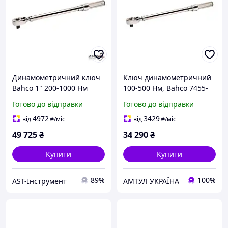
Динамометричний ключ
Ключ динамометричний
Bahco 1" 200-1000 Нм
100-500 Нм, Bahco 7455-
(7455-1000)
500
Готово до відправки
Готово до відправки
4972
3429
від
₴
/міс
від
₴
/міс
49 725
₴
34 290
₴
Купити
Купити
89%
100%
AST-Інструмент
АМТУЛ УКРАЇНА