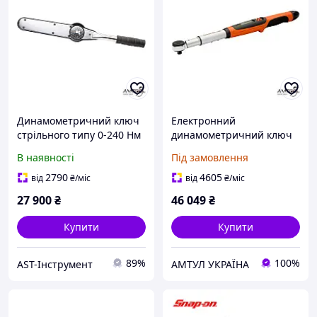
Динамометричний ключ
Електронний
стрільного типу 0-240 Нм
динамометричний ключ
Bahco 7454-240
34-340 Нм Bahco IZO-D-
В наявності
Під замовлення
340
2790
4605
від
₴
/міс
від
₴
/міс
27 900
₴
46 049
₴
Купити
Купити
89%
100%
AST-Інструмент
АМТУЛ УКРАЇНА