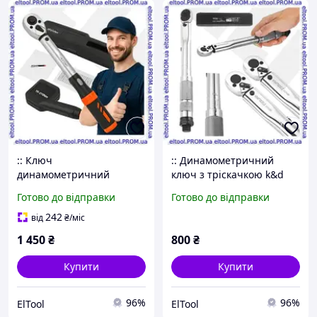
:: Ключ
:: Динамометричний
динамометричний
ключ з тріскачкою k&d
тріскачовий k&d active
active 1/4 дюйма 5-25 Нм
Готово до відправки
Готово до відправки
1/2 40-210 Нм для
для затягування болтів і
затягування болтів та
гайок KraftDele
242
від
₴
/міс
гайок професійний
прецизійний інструмент
1 450
₴
800
₴
інструмент elTool
Купити
Купити
96%
96%
ElTool
ElTool