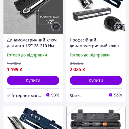
Динамометричний ключ
Професійний
для авто 1/2" 28-210 Нм
динамометричний ключ
Kraft&Dele KD10203
Kraft&Dele KD10394 1/2
Готово до відправки
Готово до відправки
автомобільні
28-210Nm з набором
динамометричні ключі
головок 17 19 21 мм
1 348
₴
3 025
₴
гайковий ключ
подовжувач і кейс для
1 199
₴
2 025
₴
авто
Купити
Купити
93%
96%
✅ Інтернет-магазин ➤INT-Tool
Starkс