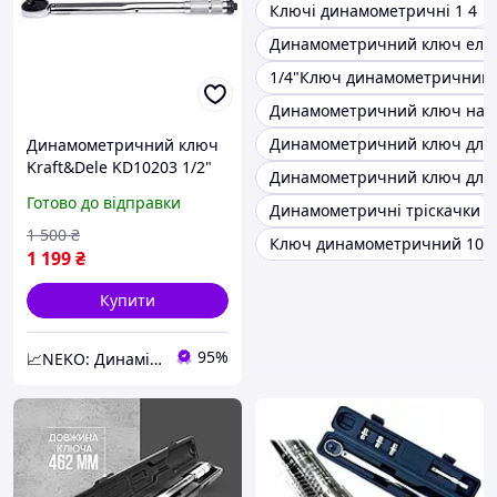
Ключі динамометричні 1 4
Динамометричний ключ еле
1/4"Ключ динамометричний
Динамометричний ключ наб
Динамометричний ключ для
Динамометричний ключ
Kraft&Dele KD10203 1/2"
Динамометричний ключ для
28 210 Нм, ключ із
Готово до відправки
Динамометричні тріскачки
тріскачкою для авто та
точного затягування
1 500
₴
Ключ динамометричний 10 
болтів
1 199
₴
Купити
95%
📈NEKO: Динаміка інструментів для твого успіху