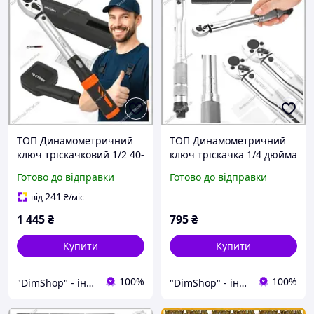
ТОП Динамометричний
ТОП Динамометричний
ключ тріскачковий 1/2 40-
ключ тріскачка 1/4 дюйма
210 Нм KraftDele для
5-25 Нм затягування
Готово до відправки
Готово до відправки
затягування болтів та
гайок болтів KraftDele
гайок
241
від
₴
/міс
1 445
₴
795
₴
Купити
Купити
100%
100%
"DimShop" - інтернет-магазин
"DimShop" - інтернет-магазин