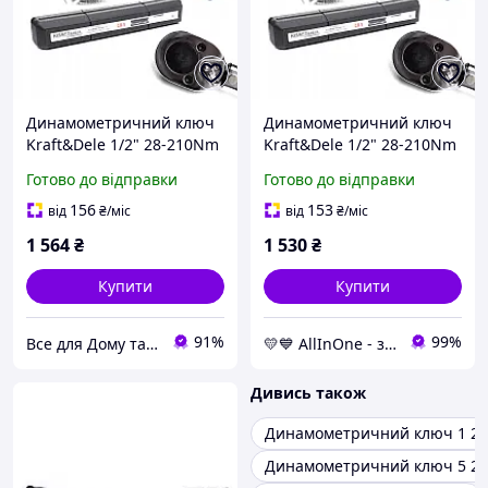
Динамометричний ключ
Динамометричний ключ
Kraft&Dele 1/2" 28-210Nm
Kraft&Dele 1/2" 28-210Nm
KD10394 ( 17/19/21 мм)
KD10394 ( 17/19/21 мм)
Готово до відправки
Готово до відправки
AllInOne -market-without-
queues-
156
153
від
₴
/міс
від
₴
/міс
1 564
₴
1 530
₴
Купити
Купити
91%
99%
Все для Дому та Саду Bizon24🛠
💛💙 AllInOne - знаходь все необхідне в одному магазині!
Дивись також
Динамометричний ключ 1 2
Динамометричний ключ 5 25