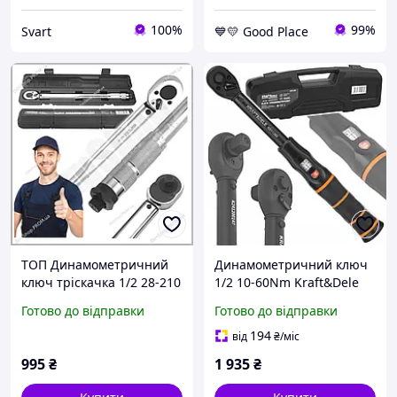
100%
99%
Svart
💙💛 Good Place
ТОП Динамометричний
Динамометричний ключ
ключ тріскачка 1/2 28-210
1/2 10-60Nm Kraft&Dele
Нм KraftDele для авто
KD11393 UDstore -store-
Готово до відправки
Готово до відправки
професійний інструмент
with-good-prices-
194
від
₴
/міс
995
₴
1 935
₴