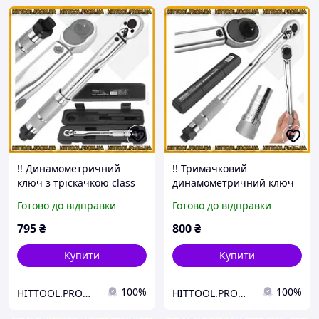
!! Динамометричний
!! Тримачковий
ключ з тріскачкою class
динамометричний ключ
pl 1/4 дюйма для
class pl 3/8
Готово до відправки
Готово до відправки
затягування болтів та
динамометричний
гайок Kraft Dele 5-25 Нм
інструмент для
795
₴
800
₴
затягування KRAFT DELE
19-110 Нм
Купити
Купити
100%
100%
HITTOOL.PROM.UA
HITTOOL.PROM.UA