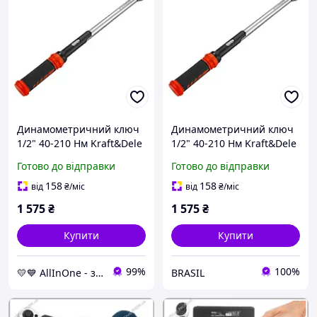
Динамометричний ключ
Динамометричний ключ
1/2" 40-210 Нм Kraft&Dele
1/2" 40-210 Нм Kraft&Dele
KD11388 AllInOne -
KD11388 :BRASIL:
Готово до відправки
Готово до відправки
market-without-queues-
158
158
від
₴
/міс
від
₴
/міс
1 575
₴
1 575
₴
Купити
Купити
99%
100%
💛💙 AllInOne - знаходь все необхідне в одному магазині!
BRASIL