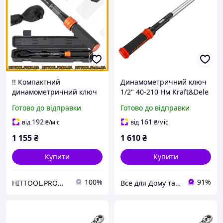
!! Компактний
Динамометричний ключ
динамометричний ключ
1/2" 40-210 Нм Kraft&Dele
class pl 1/4 дюйми для
KD11388
Готово до відправки
Готово до відправки
точного затягування
болтів KRAFTDELE 1-25 Нм
192
161
від
₴
/міс
від
₴
/міс
моментний інструмент
1 155
₴
1 610
₴
Купити
Купити
100%
91%
HITTOOL.PROM.UA
Все для Дому та Саду Bizon24🛠