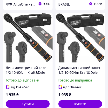
99%
100%
💛💙 AllInOne - знаходь все необхідне в одному магазині!
BRASIL
Динамометричний ключ
Динамометричний ключ
1/2 10-60Nm Kraft&Dele
1/2 10-60Nm Kraft&Dele
KD11393 /Svart/ -stunning-
KD11393 GoodPlace -
Готово до відправки
Готово до відправки
products-for-life-
worry-free-shopping-
194
194
від
₴
/міс
від
₴
/міс
1 935
₴
1 935
₴
Купити
Купити