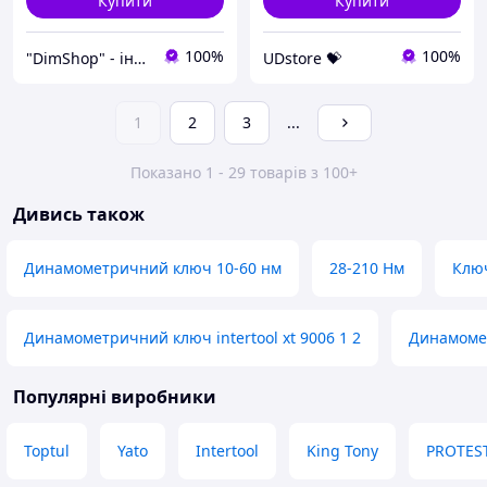
Купити
Купити
100%
100%
"DimShop" - інтернет-магазин
UDstore 💝
1
2
3
...
Показано 1 - 29 товарів з 100+
Дивись також
Динамометричний ключ 10-60 нм
28-210 Нм
Клю
Динамометричний ключ intertool xt 9006 1 2
Динамомет
Популярні виробники
Toptul
Yato
Intertool
King Tony
PROTES