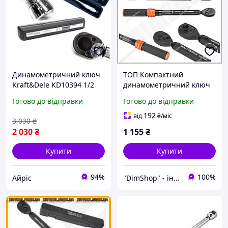
Динамометричний ключ
ТОП Компактний
Kraft&Dele KD10394 1/2
динамометричний ключ
28-210Nm комплект
1/4 дюйма 1-25 Нм для
Готово до відправки
Готово до відправки
головок 17 19 21 мм
точного затягування
подовжувач точне
болтів KraftDele
192
від
₴
/міс
3 030
₴
регулювання моменту
2 030
₴
1 155
₴
міцний
Купити
Купити
94%
100%
Айріс
"DimShop" - інтернет-магазин