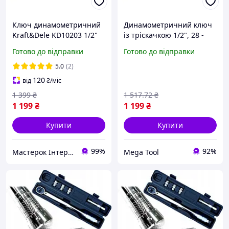
Ключ динамометричний
Динамометричний ключ
Kraft&Dele KD10203 1/2"
із тріскачкою 1/2", 28 -
210 Нм Kraft&Dele
Готово до відправки
Готово до відправки
KD10203 ключ
динамометричний
5.0
(2)
120
від
₴
/міс
1 399
₴
1 517
.72
₴
1 199
₴
1 199
₴
Купити
Купити
99%
92%
Мастерок Інтернет магазин для кожного
Mega Tool