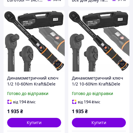
Динамометричний ключ
Динамометричний ключ
1/2 10-60Nm Kraft&Dele
1/2 10-60Nm Kraft&Dele
KD11393 AllInOne -
KD11393 :BRASIL:
Готово до відправки
Готово до відправки
market-without-queues-
194
194
від
₴
/міс
від
₴
/міс
1 935
₴
1 935
₴
Купити
Купити