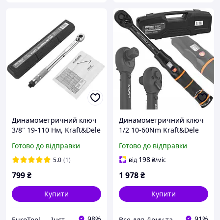
Динамометричний ключ
Динамометричний ключ
3/8" 19-110 Нм, Kraft&Dele
1/2 10-60Nm Kraft&Dele
KD11386
KD11393
Готово до відправки
Готово до відправки
198
5.0
(1)
від
₴
/міс
799
₴
1 978
₴
Купити
Купити
98%
91%
ㅤEuroTool — Інструмент і Обладнання
Все для Дому та Саду Bizon24🛠