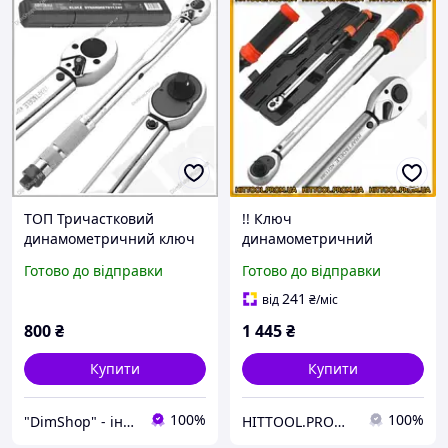
ТОП Тричастковий
!! Ключ
динамометричний ключ
динамометричний
3/8 дюйма 19-110 Нм для
тріскачовий class pl для
Готово до відправки
Готово до відправки
затягування болтів і гайок
автосервісу професійний
KraftDele 40-210 Нм 1/2
241
від
₴
/міс
дюйма
800
₴
1 445
₴
Купити
Купити
100%
100%
"DimShop" - інтернет-магазин
HITTOOL.PROM.UA