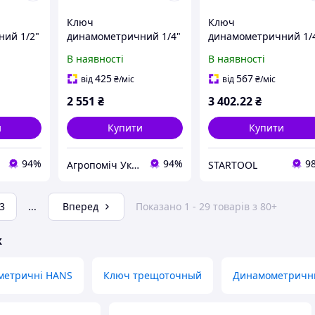
Ключ
Ключ
ий 1/2"
динамометричний 1/4"
динамометричний 1/
фесійний
6-30 Нм професійний
1-5 Нм Whirlpower
В наявності
В наявності
rlpower
високоточний
425
567
від
₴
/міс
від
₴
/міс
2 551
₴
3 402
.22
₴
и
Купити
Купити
94%
94%
9
Агропоміч Україна
STARTOOL
3
...
Вперед
Показано 1 - 29 товарів з 80+
ж
метричні HANS
Ключ трещоточный
Динамометричний