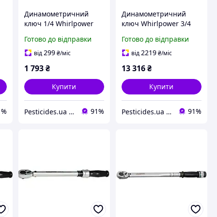
Динамометричний
Динамометричний
ключ 1/4 Whirlpower
ключ Whirlpower 3/4
168-1 5 25 Нм
1681-1 1063
Готово до відправки
Готово до відправки
професійний
професійний
о
високоточний
інструмент діапазон
299
2219
від
₴
/міс
від
₴
/міс
9-
інструмент для
140-700 Нм 9-168-1-
1 793
₴
13 316
₴
монтажу
1063
Купити
Купити
1%
91%
91%
Pesticides.ua - Аграрна продукція і не тільки !!!
Pesticides.ua - Аграрна продукція і не тільки !!!