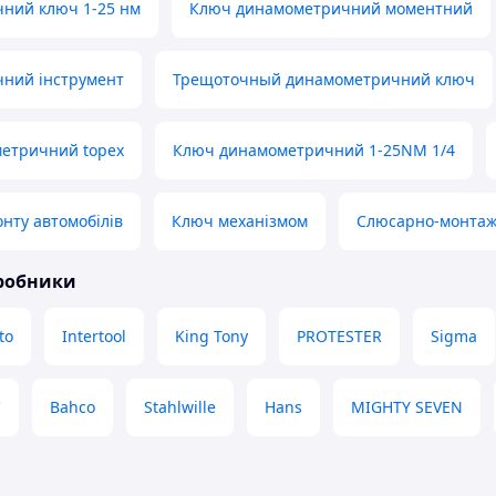
ний ключ 1-25 нм
Ключ динамометричний моментний
ний інструмент
Трещоточный динамометричний ключ
етричний topex
Ключ динамометричний 1-25NM 1/4
нту автомобілів
Ключ механізмом
Слюсарно-монтаж
иробники
to
Intertool
King Tony
PROTESTER
Sigma
C
Bahco
Stahlwille
Hans
MIGHTY SEVEN