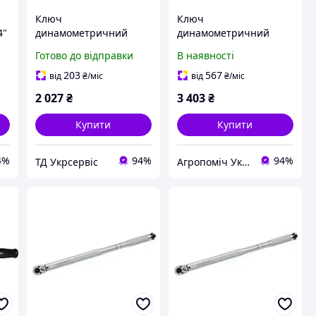
Ключ
Ключ
4"
динамометричний
динамометричний
63
Whirlpower 1681-9-4210
Whirlpower 168-6 1/4" 1
Готово до відправки
В наявності
1/2" 42-210 Нм
5 Нм професійний
прецизійний
203
567
від
₴
/міс
від
₴
/міс
2 027
₴
3 403
₴
Купити
Купити
4%
94%
94%
ТД Укрсервіс
Агропоміч Україна