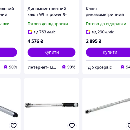
иловий
Динамометричний
Ключ
ний
ключ Whirlpower 9-
динамометричний
апазоном
1681-19-4350 1/2" 50-
Whirlpower 1681-19-
равки
Готово до відправки
Готово до відправки
кул 9-
350 Нм для
4210 1/2" 42-210 Нм
професійного
763
290
від
₴
/міс
від
₴
/міс
використання
4 576
₴
2 895
₴
и
Купити
Купити
90%
90%
9
Интернет- магазин "AKB-OK"
ТД Укрсервіс