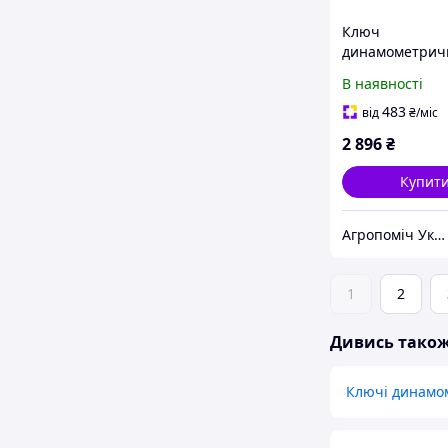
Ключ
динамометричн
42-210 Нм про
В наявності
посилений Whi
483
від
₴
/міс
2 896
₴
Купит
Агропоміч Україна
1
2
Дивись тако
Ключі динамо