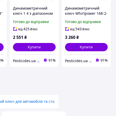
Динамометричний
Динамометричний
4"
ключ 1 4 з діапазоном
ключ Whirlpower 168-2-
6-30 Нм професійний
0645 1/2 дюйма 40 210
Готово до відправки
Готово до відправки
точний інструмент для
Нм максимальна
роботи 9-168-2-0350
точність регулювання
425
543
від
₴
/міс
від
₴
/міс
9-168-2-0645
2 551
₴
3 260
₴
Купити
Купити
8%
91%
91%
Pesticides.ua - Аграрна продукція і не тільки !!!
Pesticides.ua - Аграрна продукція і не тільки !!!
 ключ для автомобіля та сто