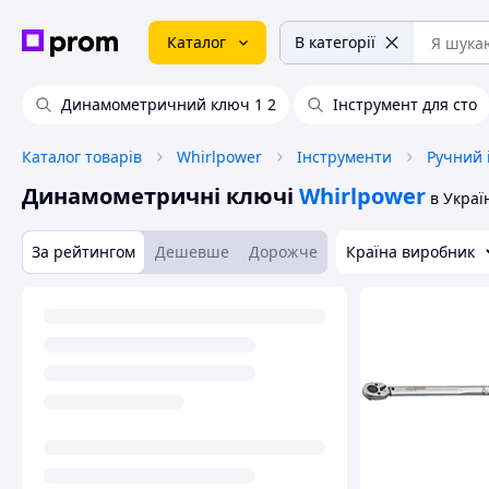
Каталог
В категорії
Динамометричний ключ 1 2
Інструмент для сто
Каталог товарів
Whirlpower
Інструменти
Ручний 
Динамометричні ключі
Whirlpower
в Украї
За рейтингом
Дешевше
Дорожче
Країна виробник