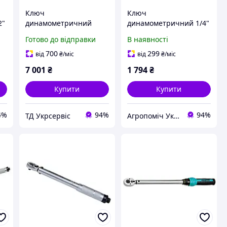
Ключ
Ключ
2"
динамометричний
динамометричний 1/4"
ий
Whirlpower 168-2-0865
Whirlpower 168-1 5 25
Готово до відправки
В наявності
3/4" 100-500 Нм
Нм професійний
високоточний
700
299
від
₴
/міс
від
₴
/міс
7 001
₴
1 794
₴
Купити
Купити
4%
94%
94%
ТД Укрсервіс
Агропоміч Україна