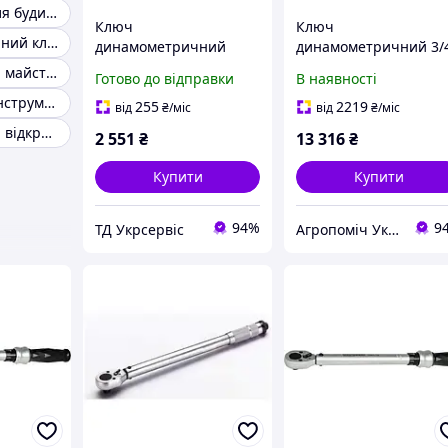
Інструменти для будинку
Ключ
Ключ
Динамометричний ключ для шиномонтажу авто
динамометричний
динамометричний 3/
Whirlpower 168-2-0350
Whirlpower 1681-1 10
Інструмент для майстерні
Готово до відправки
В наявності
1/4" 6-30 Нм
діапазон 140-700 Нм
Професійний інструмент
професійний
255
2219
від
₴
/міс
від
₴
/міс
Інструмент для відкручування болтів зірваних
2 551
₴
13 316
₴
Купити
Купити
94%
9
ТД Укрсервіс
Агропоміч Україна