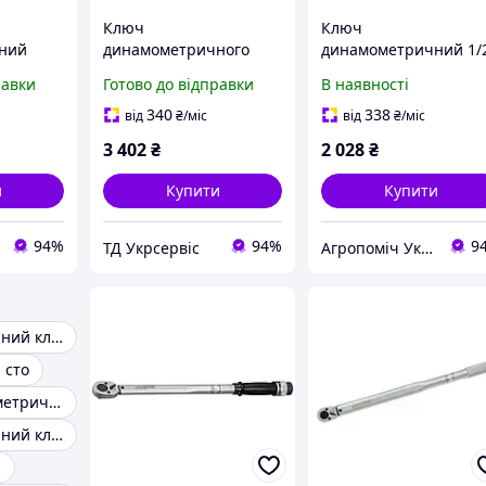
Ключ
Ключ
ний
динамометричного
динамометричний 1/
-2-0645
Whirlpower 168-6-0197
42 210 Нм професійн
равки
Готово до відправки
В наявності
1/4" 1-5 Нм
силовий
340
338
від
₴
/міс
від
₴
/міс
3 402
₴
2 028
₴
и
Купити
Купити
94%
94%
9
ТД Укрсервіс
Агропоміч Україна
Динамометричний ключ 1 2
 сто
Ключі динамометричні 1 4
Динамометричний ключ електронний
й