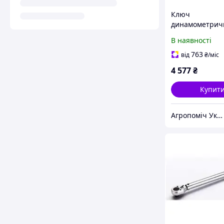
Ключ
динамометрич
Whirlpower 168
В наявності
4350 1/2" 50-3
професійний
763
від
₴
/міс
4 577
₴
Купит
Агропоміч Україна