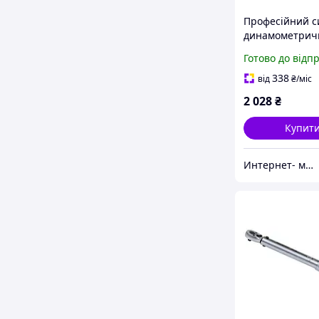
Професійний с
динамометрич
ключ 1/2" з ді
Готово до відп
42 210 Нм, арти
1681-9-4210
338
від
₴
/міс
2 028
₴
Купит
Интернет- магазин "AKB-OK"