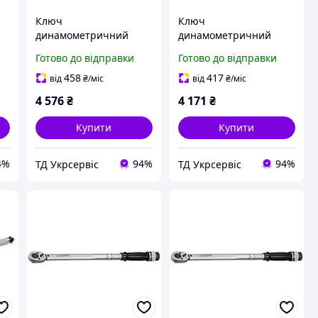
Ключ
Ключ
динамометричний
динамометричний
Whirlpower 1681-19-
Whirlpower 168-2-0645A
Готово до відправки
Готово до відправки
4350 1/2" 50-350 Нм
1/2" 70-350 Нм
458
417
від
₴
/міс
від
₴
/міс
4 576
₴
4 171
₴
Купити
Купити
4%
94%
94%
ТД Укрсервіс
ТД Укрсервіс