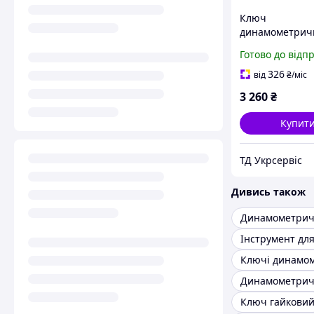
Ключ
динамометрич
Whirlpower 168
Готово до відп
1/2" 40-210 Нм
326
від
₴
/міс
3 260
₴
Купит
ТД Укрсервіс
Дивись також
Інструмент для
Ключ гайкови