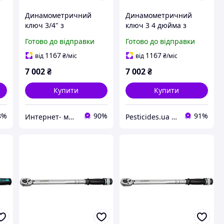
Динамометричний
Динамометричний
ключ 3/4" з
ключ 3 4 дюйма з
регульованим
діапазоном крутного
Готово до відправки
Готово до відправки
моментом 100-500 Нм
моменту 100-500 Нм
для точного
модель 9-168-2-0865
1167
1167
від
₴
/міс
від
₴
/міс
затягування
7 002
₴
7 002
₴
Купити
Купити
8%
90%
91%
Интернет- магазин "AKB-OK"
Pesticides.ua - Аграрна продукція і не тільки !!!