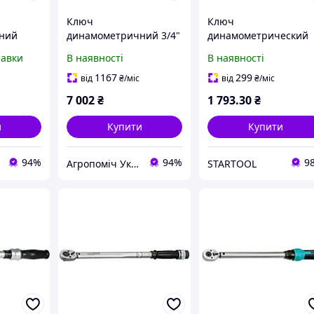
Ключ
Ключ
ний
динамометричний 3/4"
динамометрический
-1-0280
100-500Nm
1/4" 5-25Nm
равки
В наявності
В наявності
Whirlpower
1167
299
від
₴
/міс
від
₴
/міс
7 002
₴
1 793
.30
₴
и
Купити
Купити
94%
94%
9
Агропоміч Україна
STARTOOL