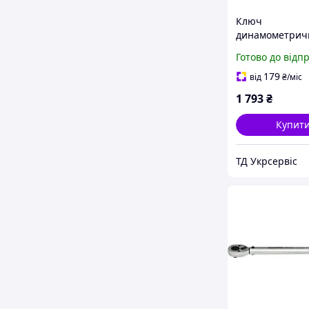
Ключ
динамометрич
Whirlpower 168
Готово до відп
1/4" 5-25 Нм
179
від
₴
/міс
1 793
₴
Купит
ТД Укрсервіс