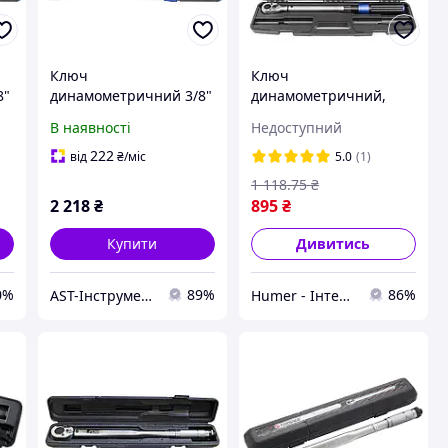
Ключ
Ключ
8"
динамометричний 3/8"
динамометричний,
ю
20-120Нм
швидка фіксація
В наявності
Недоступний
Premium 1/2'', 28-120
Hм
222
від
₴
/міс
5.0
(1)
1 118
.75
₴
2 218
₴
895
₴
Купити
Дивитись
0%
89%
86%
AST-Інструмент
Humer - Інтернет-магазин інструментів