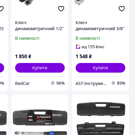
Ключ
Ключ
25
динамометричний 1/2"
динамометричний 3/8"
28-210 Нм (2,8-21 кГм)
5-25Нм з швидкою
В наявності
В наявності
кейс Forsage
фіксацією Forsage F-
6473295
155
від
₴
/міс
1 850
₴
1 548
₴
Купити
Купити
0%
96%
89%
RedCar
AST-Інструмент