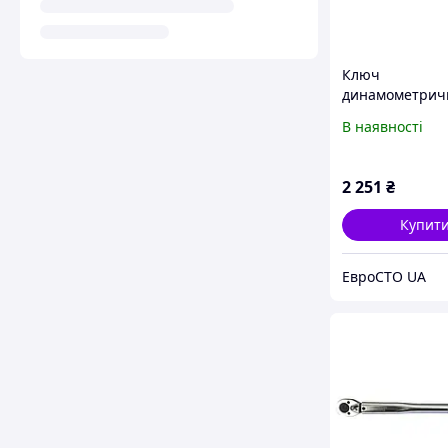
Ключ
динамометрич
клацального ти
В наявності
швидкою фікса
"Premium" 20-
Нм,1/2", у
2 251
₴
пластиковому к
Купит
ЕвроСТО UA