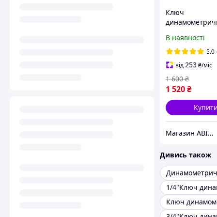
Ключ
динамометричн
1-25Нм Forsage
В наявності
6472285
5.0
253
від
₴
/міс
1 600
₴
1 520
₴
Купит
Магазин АВІНС автоінструмент для СТО
Дивись також