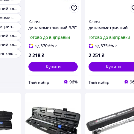
Динамометричний ключ forsage
1/4"Ключ динамометричний 1-5Nm
Ключ
Ключ
Ключ динамометричний моментний
динамометричний 3/8"
динамометричний
20-120Нм
щолчкового типу з
Динамометричний ключ індикацією
Готово до відправки
Готово до відправки
швидкою фіксацією "
Динамометричний ключ kraft&dele
Premium " 20-120Нм,
370
375
від
₴
/міс
від
₴
/міс
1/2 ", в пластиковому
Динамометричні ключі для шиномонтажу
2 218
₴
2 251
₴
Купити
Купити
96%
9
Твій вибір
Твій вибір