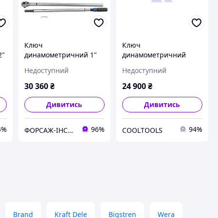
Ключ
Ключ
2"
динамометричний 1"
динамометричний
480-1500Нм Forsage F-
щолчкового типу з
Недоступний
Недоступний
64781700 Premium
швидкою фіксацією
"Premium" 480-
30 360
₴
24 900
₴
1500Нм,1", у
пластиковому кей
Дивитись
Дивитись
4%
96%
94%
ФОРСАЖ-ІНСТРУМЕНТ - професійні інструменти та обладнання
COOLTOOLS
Brand
Kraft Dele
Bigstren
Wera