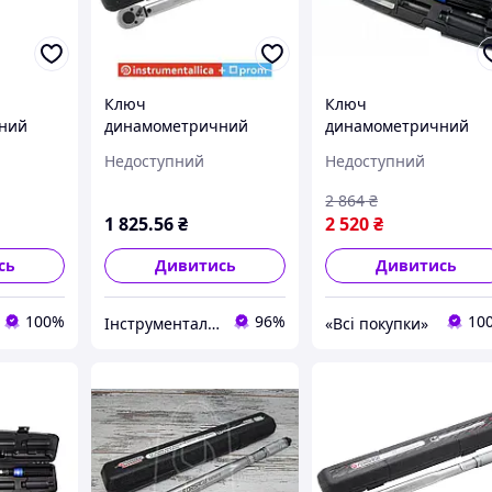
Ключ
Ключ
ний
динамометричний
динамометричний
пу 28-
клацального типу 28-
щолчкового типу з
Недоступний
Недоступний
вань)
210 Нм 1/2 у
швидкою фіксацією
470T
пластиковому футлярі
"Premium" 60-
2 864
₴
F-6474470T Forsage
330Нм,1/2", в
1 825
.56
₴
2 520
₴
пластиковому кей
сь
Дивитись
Дивитись
100%
96%
10
Інструменталіка
«Всі покупки»