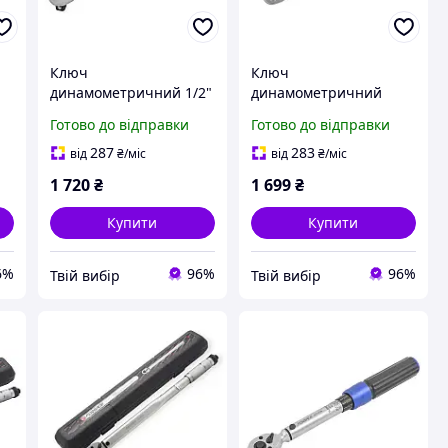
Ключ
Ключ
динамометричний 1/2"
динамометричний
10-60 Нм Premium
щелчкового типу 5-
Готово до відправки
Готово до відправки
Forsage F-6474515
25Нм, 1/4"(Тайвань), у
пластиковому футлярі
287
283
від
₴
/міс
від
₴
/міс
Forsage F-6472270
1 720
₴
1 699
₴
Купити
Купити
6%
96%
96%
Твій вибір
Твій вибір