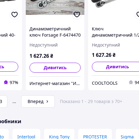
Динамометричний
Ключ
ний 40-
ключ Forsage F-6474470
динамометричний 1/
SAGE F-
1/2 42-210 Нм
42-210Нм
Недоступний
Недоступний
1 627
.26
₴
1 627
.26
₴
сь
Дивитись
Дивитись
97%
9
COOLTOOLS
Интернет-магазин "Инструмент-центр"
3
...
Вперед
Показано 1 - 29 товарів з 70+
иробники
to
Intertool
King Tony
PROTESTER
Sigma