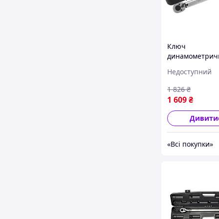
Ключ
динамометрич
щолчкового ти
Недоступний
210Нм 1/2''(Тай
Forsage F-6474
1 826
₴
1 609
₴
Дивити
«Всі покупки»