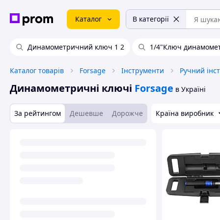
Каталог
В категорії
Динамометричний ключ 1 2
1/4"Ключ динамоме
Каталог товарів
Forsage
Інструменти
Ручний інс
Динамометричні ключі
Forsage
в Україні
За рейтингом
Дешевше
Дорожче
Країна виробник