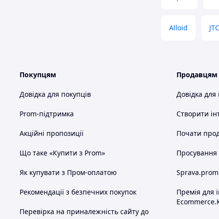
Alloid
JT
Покупцям
Продавцям
Довідка для покупців
Довідка для
Prom-підтримка
Створити ін
Акційні пропозиції
Почати прод
Що таке «Купити з Prom»
Просування в
Як купувати з Пром-оплатою
Sprava.prom
Рекомендації з безпечних покупок
Премія для 
Ecommerce.
Перевірка на приналежність сайту до