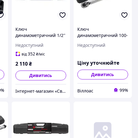
Ключ
Ключ
динамометричний 1/2''
динамометричний 100-
28-210Нм "Profi"
700Нм 3/4"
Недоступний
Недоступний
Forsage F-1203
352
від
₴
/міс
Ціну уточнюйте
2 110
₴
Дивитись
Дивитись
0%
99%
Віллоас
Інтернет-магазин «Світ Ручного Інструменту»