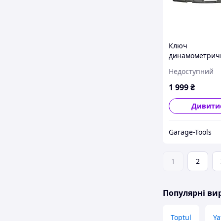
Ключ
динамометрич
220Нм 1/2" FOR
Недоступний
6474535
1 999
₴
Дивити
Garage-Tools
1
2
Популярні в
Toptul
Ya