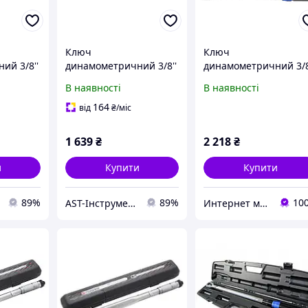
Ключ
Ключ
ий 3/8''
динамометричний 3/8''
динамометричний 3/
ge F-
19-110Нм щелчкового
20-120 Нм зі швидко
В наявності
В наявності
типу "Profi"
фіксацією в
пластиковому кейсі
164
від
₴
/міс
Forsage F-6473390
1 639
₴
2 218
₴
и
Купити
Купити
89%
89%
10
AST-Інструмент
Интернет магазин "3 щітки"