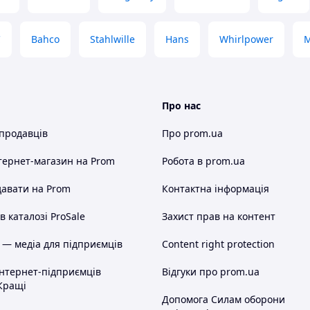
C
Bahco
Stahlwille
Hans
Whirlpower
M
Про нас
 продавців
Про prom.ua
тернет-магазин
на Prom
Робота в prom.ua
авати на Prom
Контактна інформація
 каталозі ProSale
Захист прав на контент
 — медіа для підприємців
Content right protection
інтернет-підприємців
Відгуки про prom.ua
Кращі
Допомога Силам оборони