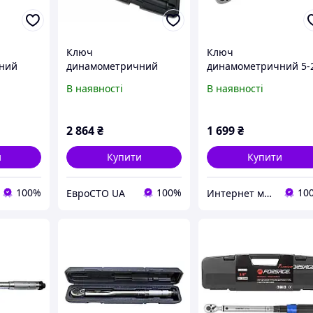
Ключ
Ключ
ний
динамометричний
динамометричний 5-
пу зі
тріскачкового типу зі
Нм 1/4" Forsage F-
В наявності
В наявності
цією
швидкою фіксацією
6472270
120
"Premium" 60-330
Нм,1/2", у
2 864
₴
1 699
₴
ейсі
пластиковому кейсі
Forsage F-6474660
и
Купити
Купити
100%
100%
10
ЕвроСТО UA
Интернет магазин "3 щітки"