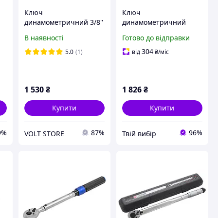
Ключ
Ключ
динамометричний 3/8''
динамометричний
e
19-110Нм Forsage F-
щолчкового типу 28-
В наявності
Готово до відправки
1202
210Нм 1/2''(Тайвань), у
пластиковому футлярі
304
5.0
(1)
від
₴
/міс
1 530
₴
1 826
₴
Купити
Купити
9%
87%
96%
VOLT STORE
Твій вибір