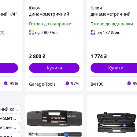
Ключ
Ключ
ий 1/4"
динамометричний
динамометричний
 F-
клацання з швидкою
1/2,28-210 Нм. Forsag
Готово до відправки
Готово до відправки
фіксацією
F-6474470T. (Код6031)
''Premium''60-
280
177
(3)
від
₴
/міс
від
₴
/міс
330Нм,1/2'' FORSAGE
2 800
₴
1 774
₴
и
Купити
Купити
95%
97%
9
Garage-Tools
IM100
Динамометричний ключ 1 2
1/4"Ключ динамометричний 5-25Nm
Ключ динамометричний 1000 нм
3/4"Ключ динамометричний 100-500Нм