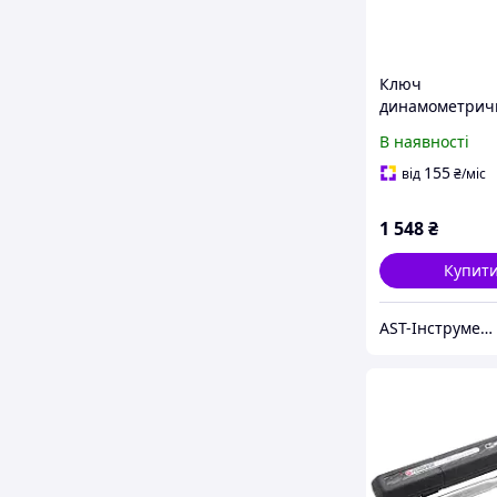
Ключ
динамометричн
19-110Нм Forsa
В наявності
1202
155
від
₴
/міс
1 548
₴
Купит
AST-Інструмент