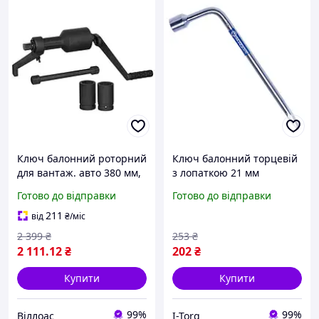
Ключ балонний роторний
Ключ балонний торцевій
для вантаж. авто 380 мм,
з лопаткою 21 мм
двошвидкісний, макc.
СТАНДАРТ KB21ST
Готово до відправки
Готово до відправки
3800 Нм, головки 32, 33
мм, пласт. кейс
211
від
₴
/міс
2 399
₴
253
₴
2 111
.12
₴
202
₴
Купити
Купити
99%
99%
Віллоас
I-Torg