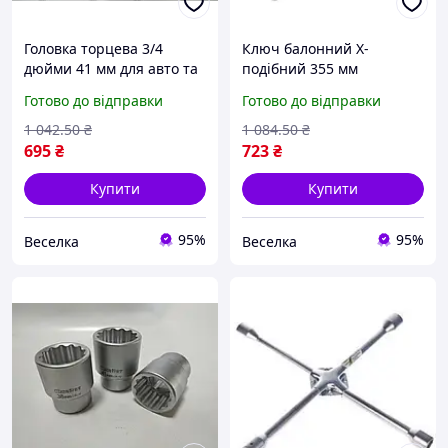
Головка торцева 3/4
Ключ балонний Х-
дюйми 41 мм для авто та
подібний 355 мм
домашніх робіт із
універсальний для авто з
Готово до відправки
Готово до відправки
високим зчепленням і
головками 17 19 21 23 мм
довговічністю FLAME
FLAME
1 042
.50
₴
1 084
.50
₴
695
₴
723
₴
Купити
Купити
95%
95%
Веселка
Веселка