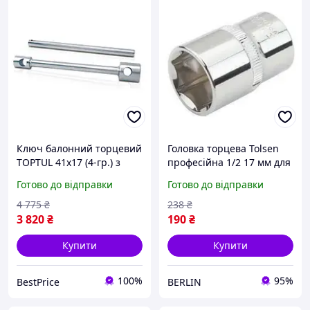
Ключ балонний торцевий
Головка торцева Tolsen
TOPTUL 41х17 (4-гр.) з
професійна 1/2 17 мм для
воротком CTIB4121
інструментів та ключів.
Готово до відправки
Готово до відправки
berlin
4 775
₴
238
₴
3 820
₴
190
₴
Купити
Купити
100%
95%
BestPrice
BERLIN