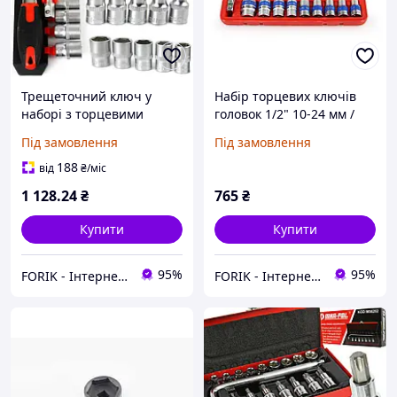
Трещеточний ключ у
Набір торцевих ключів
наборі з торцевими
головок 1/2" 10-24 мм /
головками 1/4" 12 шт 10-
Ручка L 10 штук Mar-Pol
Під замовлення
Під замовлення
22 мм Mar-Pol M58204
M58201
188
від
₴
/міс
1 128
.24
₴
765
₴
Купити
Купити
95%
95%
FORIK - Інтернет гіпермаркет
FORIK - Інтернет гіпермаркет