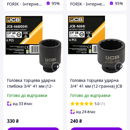
95%
95%
FORIK - Інтернет гіпермаркет
FORIK - Інтернет гіпермаркет
Головка торцева ударна
Головка торцева ударна
глибока 3/4" 41 мм (12-
3/4" 41 мм (12-гранна) JCB
гранна) JCB Tools JCB-
Tools JCB-46841
Готово до відправки
Готово до відправки
46810041
33
від
₴
/міс
5.0
(1)
24
від
₴
/міс
330
₴
240
₴