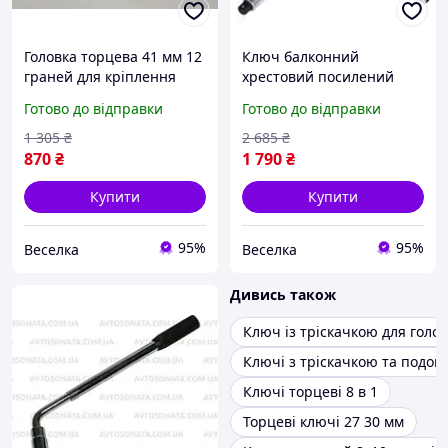
Головка торцева 41 мм 12
Ключ балконний
граней для кріплення
хрестовий посилений
болтів і гайок
17х19х21х22 мм для
Готово до відправки
Готово до відправки
універсальна для
заміни коліс автомобілів
автосервісу та дому
із високим моментом
1 305
₴
2 685
₴
FLAME
затягування FLAME
870
₴
1 790
₴
Купити
Купити
95%
95%
Веселка
Веселка
Дивись також
Ключ із тріскачкою для голо
Ключі з тріскачкою та подов
Ключі торцеві 8 в 1
Торцеві ключі 27 30 мм