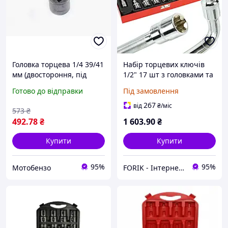
Головка торцева 1/4 39/41
Набір торцевих ключів
мм (двостороння, під
1/2" 17 шт з головками та
гайку плати зчеплення)
бітами E10-E24 Mar-Pol
Готово до відправки
Під замовлення
M58202
267
від
₴
/міс
573
₴
492
.78
₴
1 603
.90
₴
Купити
Купити
95%
95%
Мотобензо
FORIK - Інтернет гіпермаркет