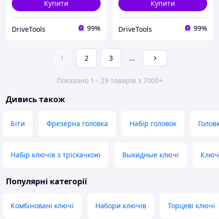
Купити
Купити
99%
99%
DriveTools
DriveTools
1
2
3
...
Показано 1 - 29 товарів з 7000+
Дивись також
Біти
Фрезерна головка
Набір головок
Голов
Набір ключів з тріскачкою
Выкидные ключі
Ключ 
Популярні категорії
Комбіновані ключі
Набори ключів
Торцеві ключі