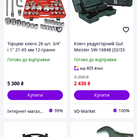
Торцеві ключі 26 шт. 3/4"
Ключ редукторний Gut
і 1" 21-65 мм 12-гранні
Meister SW-16848 (32/33
М58251 Mar-Pol
мм) 1:68, 6800 Нм з
Готово до відправки
Готово до відправки
головками
405
від
₴
/міс
3 200
₴
5 300
₴
2 430
₴
Купити
Купити
99%
100%
Інтернет-магазин "DomTehno" ЗАВЖДИ НИЗЬКІ ЦІНИ
VD-Market