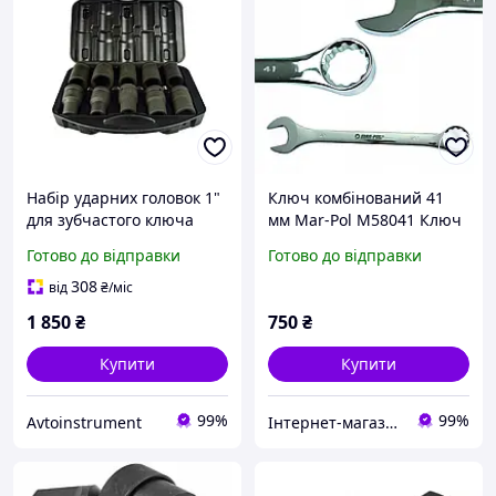
Набір ударних головок 1"
Ключ комбінований 41
для зубчастого ключа
мм Mar-Pol M58041 Ключ
10el 17-41 мм Geko
ріжковий, гайковий ключ
Готово до відправки
Готово до відправки
G10075
із хромо-ванадієвої сталі
308
від
₴
/міс
1 850
₴
750
₴
Купити
Купити
99%
99%
Avtoinstrument
Інтернет-магазин "DomTehno" ЗАВЖДИ НИЗЬКІ ЦІНИ