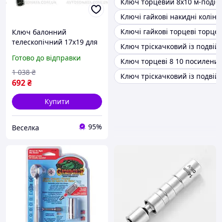
Ключ торцевий 8х10 м-подібн
Ключі гайкові накидні колінч
Ключі гайкові торцеві торцев
Ключ балонний
телескопічний 17х19 для
Ключ тріскачковий із подвій
автомобілів довжина 340-
Готово до відправки
Ключ торцеві 8 10 посилени
500 мм із хромо-
ванадієвої сталі FLAME
1 038
₴
Ключ тріскачковий із подві
692
₴
Купити
95%
Веселка