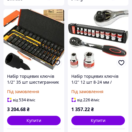
Набір торцевих ключів
Набір торцевих ключів
1/2" 35 шт шестигранник
1/2" 12 шт 8-24 мм /
BJC/8-32 мм/ Mar-Pol
затиск / Mar-Pol M58206
Під замовлення
Під замовлення
M58234
534
226
від
₴
/міс
від
₴
/міс
3 204
.68
₴
1 357
.22
₴
Купити
Купити