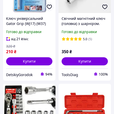
Ключ універсальний
Свічний магнітний ключ
Gator Grip (WJ17) (W37)
(головка) з шарніром.
Універсальний торцевий
14мм 12 граней
Готово до відправки
Готово до відправки
гайковий ключ, ключ
універсальний головка
21
від
₴
/міс
5.0
(5)
320
₴
210
₴
350
₴
Купити
Купити
94%
100%
DetskiyGorodok
ToolsDiag