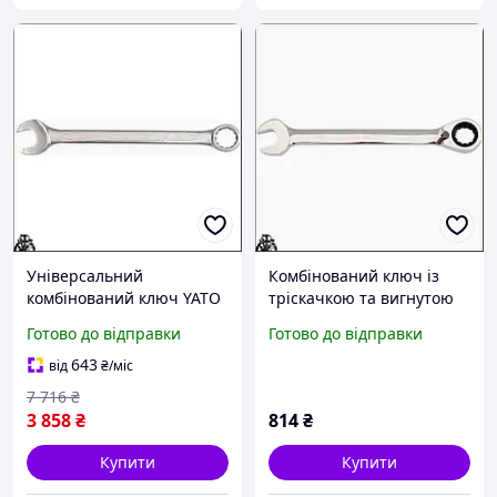
Універсальний
Комбінований ключ із
комбінований ключ YATO
тріскачкою та вигнутою
65 мм для гайок і болтів
формою M13 для легкої
Готово до відправки
Готово до відправки
завдовжки 680 мм із
роботи з гайками та
хромо-ванадієвої сталі
болтами
643
від
₴
/міс
7 716
₴
3 858
₴
814
₴
Купити
Купити