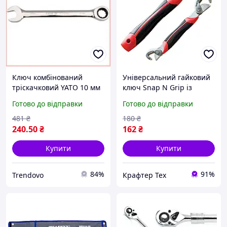
Ключ комбінований
Універсальний гайковий
тріскачковий YATO 10 мм
ключ Snap N Grip із
для гайок із системою
смарт-головками для
Готово до відправки
Готово до відправки
відскоку 72 зуби для
гайок усіх розмірів
роботи в обмеженому
481
₴
180
₴
просторі
240
.50
₴
162
₴
Купити
Купити
84%
91%
Trendovo
Крафтер Тех