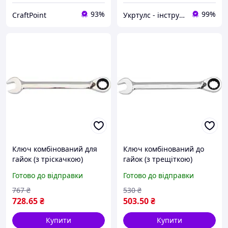
93%
99%
CraftPoint
Укртулс - інструменти та обладнання
Ключ комбінований для
Ключ комбінований до
гайок (з тріскачкою)
гайок (з трещіткою)
хромванадий М = 30 мм
(хромванадій) 24/330 мм
Готово до відправки
Готово до відправки
Yato YT-1672 (Польща)
Yato YT-1667 (Польща)
767
₴
530
₴
728
.65
₴
503
.50
₴
Купити
Купити