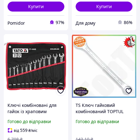
Купити
Купити
97%
86%
Pomidor
Для дому
Ключі комбіновані для
TS Ключ гайковий
гайок із храповим
комбінований TOPTUL
механізмом YATO М 8-19
10мм Extra Line ріжковий
Готово до відправки
Готово до відправки
мм 12 шт. у плахті для
для роботи з гайками та
зручності роботи
болтами інструмент для
559
від
₴
/міс
мех SHT55_Q
6 708
₴
143
.10
₴