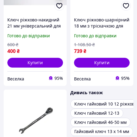
Ключ ріжково-накидний
Ключ ріжково-шарнірний
21 мм універсальний для
18 мм з тріскачкою для
роботи з гайками та
затягування й
Готово до відправки
Готово до відправки
болтами в авто та
ослаблення гайок і болтів
ремонті FLAME
FLAME
600
₴
1 108
.50
₴
400
₴
739
₴
Купити
Купити
95%
95%
Веселка
Веселка
Дивись також
Ключ гайковий 10 12 ріжков
Ключ гайковий 12-13
Ключ гайковий 46-50 мм
Гайковий ключ 13 x 14 мм