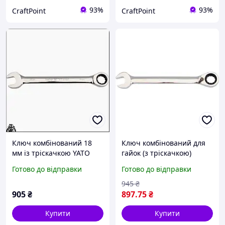
93%
93%
CraftPoint
CraftPoint
Ключ комбінований 18
Ключ комбінований для
мм із тріскачкою YATO
гайок (з тріскачкою)
хромо-ванадій завдовжки
хромванадий М = 32 мм
Готово до відправки
Готово до відправки
235 мм для зручного
Yato YT-1673 (Польща)
керування гайками та
945
₴
болта
905
₴
897
.75
₴
Купити
Купити