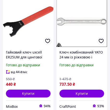
Гайковий ключ uxcell
Ключ комбінований YATO
ER25UM для цангової
24 мм із ріжковою і
гайки токарного ЧПУ
накидною головкою для
Готово до відправки
Готово до відправки
верстата інструмент із
зручної роботи з гайками
вуглецевої сталі з
та болтами
44
від
₴
/міс
нековзною ручкою 210
550
₴
1 475
₴
мм
440
₴
737
.50
₴
Купити
Купити
94%
93%
MixBox
CraftPoint