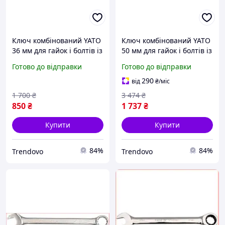
Ключ комбінований YATO
Ключ комбінований YATO
36 мм для гайок і болтів із
50 мм для гайок і болтів із
ріжковою і накидною
ріжковою і накидною
Готово до відправки
Готово до відправки
головкою
головкою
290
від
₴
/міс
1 700
₴
3 474
₴
850
₴
1 737
₴
Купити
Купити
84%
84%
Trendovo
Trendovo