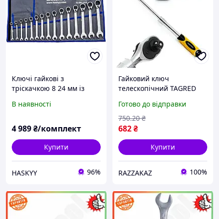
Ключі гайкові з
Гайковий ключ
тріскачкою 8 24 мм із
телескопічний TAGRED
кутом 15° HASKYY® (15
TA1251 храповий для
В наявності
Готово до відправки
предметів)
закручування і
відкручування гайок 10-
750
.20
₴
32 мм
4 989
₴/комплект
682
₴
Купити
Купити
96%
100%
HASKYY
RAZZAKAZ