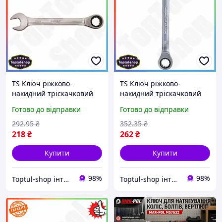
TS Ключ ріжково-
TS Ключ ріжково-
накидний тріскачковий
накидний тріскачковий
16мм CrV Extra Line SIGMA
18мм CrV Extra Line SIGMA
Готово до відправки
Готово до відправки
для роботи з гайками та
для роботи з гайками та
болтами храповий
болтами храповик 72 зуба
292
.95
₴
352
.35
₴
механіз SHT55_Q
SHT55_Q
218
₴
262
₴
Купити
Купити
98%
98%
Toptul-shop інтернет магазин
Toptul-shop інтернет магазин