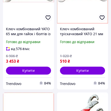
Ключ комбінований YATO
Ключ комбінований
65 мм для гайок і болтів із
тріскачковий YATO 21 мм
ріжковою і накидною
для гайок із хромованим
Готово до відправки
Готово до відправки
головкою
покриттям і 72 зубцями
576
від
₴
/міс
6 906
₴
1 020
₴
3 453
₴
510
₴
Купити
Купити
84%
84%
Trendovo
Trendovo