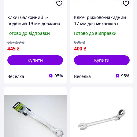
Ключ балконний L-
Ключ ріжково-накидний
подібний 19 мм довжина
17 мм для механіків і
350 мм для автомобілів і
домашніх майстрів для
Готово до відправки
Готово до відправки
мотоциклів для роботи з
роботи з кріпленнями та
гайками FLAME
гайками FLAME
667
.50
₴
600
₴
445
₴
400
₴
Купити
Купити
95%
95%
Веселка
Веселка