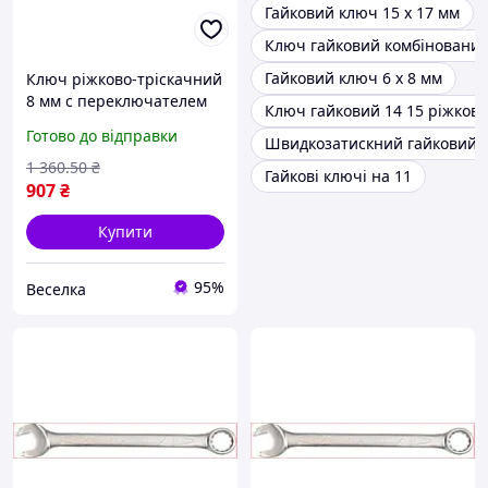
Гайковий ключ 15 x 17 мм
Ключ гайковий комбінований
Гайковий ключ 6 x 8 мм
Ключ ріжково-тріскачний
8 мм с переключателем
Ключ гайковий 14 15 ріжков
для затягивания и
Готово до відправки
Швидкозатискний гайковий 
ослабления болтов и гаек
FLAME
1 360
.50
₴
Гайкові ключі на 11
907
₴
Купити
95%
Веселка