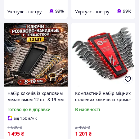
99%
99%
Укртулс - інструменти та обладнання
Укртулс - інструменти та обладнання
Набір ключів із храповим
Компактний набір міцних
механізмом 12 шт 8 19 мм
сталевих ключів із хромо-
якісні ріжково-накидні
ванадієвого сплаву 12 од.
Готово до відправки
В наявності
ключі з тріскачкою
6-32 мм, Гайкові ключі в
гайкові ключі для
утриманніkt hou
150
від
₴
/міс
автомобілів
1 800
₴
2 402
₴
1 495
₴
1 201
₴