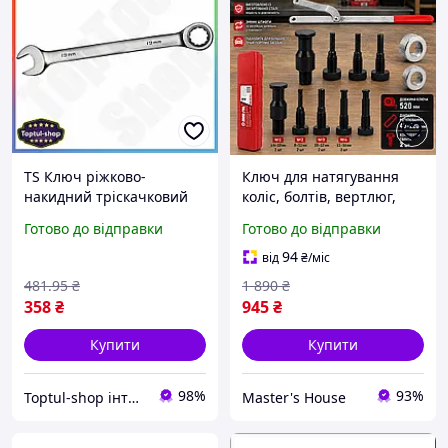
TS Ключ ріжково-
Ключ для натягування
накидний тріскачковий
коліс, болтів, вертлюг,
21мм CrV Extra Line SIGMA
гайок, кріплень MAR-POL
Готово до відправки
Готово до відправки
для роботи з болтами та
M57632 сталь з матовим
гайками храповий
покриттям Професійний
94
від
₴
/міс
механіз SHT55_Q
ключ
481
.95
₴
1 890
₴
358
₴
945
₴
Купити
Купити
98%
93%
Toptul-shop інтернет магазин
Master's House