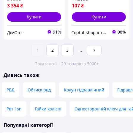
3 354
₴
107
₴
Купити
Купити
91%
98%
ДімОпт
Toptul-shop інтернет магазин
1
2
3
...
Показано 1 - 29 товарів з 5000+
Дивись також
РВД
Обтиск рвд
Колун гідравлічний
Гідравл
Рвт 1sn
Гайки колісні
Односторонній ключ для га
Популярні категорії