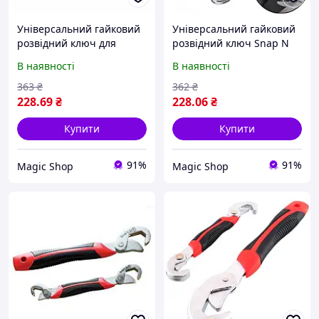
Універсальний гайковий
Універсальний гайковий
розвідний ключ для
розвідний ключ Snap N
сантехніків авто
Grip 2 шт Для сантехніків,
В наявності
В наявності
інженерів Snap N Grip
авто, інженерів! BEST
набір 2 шт! BEST
363
₴
362
₴
228
.69
₴
228
.06
₴
Купити
Купити
91%
91%
Magic Shop
Magic Shop