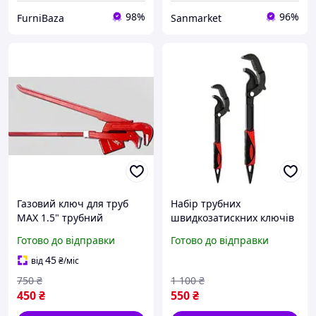
98%
96%
FurniBaza
Sanmarket
Газовий ключ для труб
Набір трубних
MAX 1.5" трубний
швидкозатискних ключів
сантехнічний розвідний
2 шт Professional Tools,
Готово до відправки
Готово до відправки
ключ L-тип 90°
універсальні розвідні
інструмент для
ключі з гаком для
45
від
₴
/міс
сантехніка та монтажу
сантехніки
750
₴
1 100
₴
труб
450
₴
550
₴