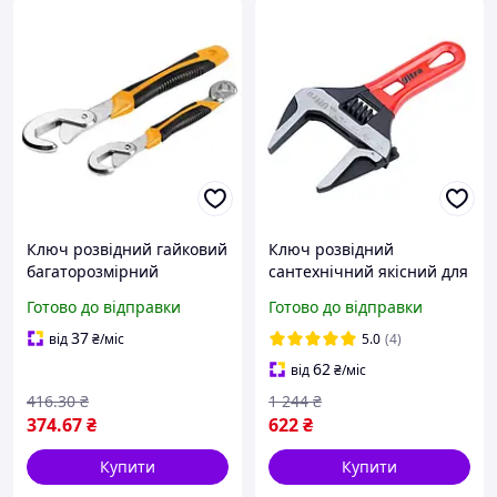
Ключ розвідний гайковий
Ключ розвідний
багаторозмірний
сантехнічний якісний для
комплект 2 шт 9-32 мм
ремонту сантехніки
Готово до відправки
Готово до відправки
Tolsen 15282 для
розширений із тонкими
сантехніки та
губками сталь 155 мм 0-41
37
від
₴
/міс
5.0
(4)
авторемонту
мм
62
від
₴
/міс
416
.30
₴
1 244
₴
374
.67
₴
622
₴
Купити
Купити