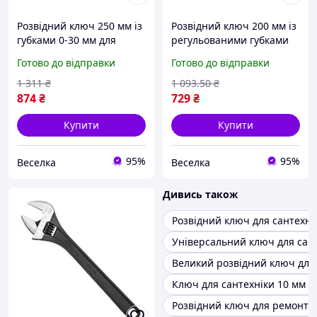
Розвідний ключ 250 мм із
Розвідний ключ 200 мм із
губками 0-30 мм для
регульованими губками
сантехніки та ремонту
для сантехніки й
Готово до відправки
Готово до відправки
зручний інструмент для
автосервісу ергономічна
домашніх майстрів FLAME
ручка FLAME
1 311
₴
1 093
.50
₴
874
₴
729
₴
Купити
Купити
95%
95%
Веселка
Веселка
Дивись також
Розвідний ключ для сантехні
Універсальний ключ для сан
Великий розвідний ключ для
Ключ для сантехніки 10 мм
Розвідний ключ для ремонту 