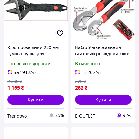
Ключ розвідний 250 мм
Набір Універсальний
гумова ручка для
гайковий розвідний ключ
сантехніки та ремонту
для сантехніків авто
Готово до відправки
В наявності
авто максимальне
інженерів 2 шт Snap N
розкриття 50 мм
Grip EL-1199
194
26
від
₴
/міс
від
₴
/міс
2 330
₴
276
₴
1 165
₴
262
₴
Купити
Купити
85%
92%
Trendovo
E-OUTLET