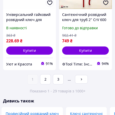
Універсальний гайковий
Сантехнічний розвідний
розвідний ключ для
ключ для труб 2" CrV 600
сантехніків авто
мм Mar-Pol M55200
В наявності
Готово до відправки
інженерів Snap N Grip
трубний ключ розвідні
набір 2 шт! Товар хіт
ключі сантехніка
363
₴
902
.41
₴
228
.69
₴
749
₴
Купити
Купити
91%
94%
Уют и Красота
⚙️Tool Time: Інструменти для будь-яких завдань!
1
2
3
...
Показано 1 - 29 товарів з 1000+
Дивись також
Професійний розвідний ключ
Ключі сантехнічні