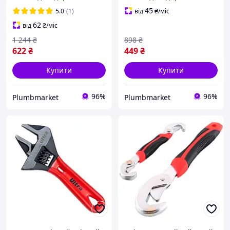
ремонту авто 155 мм 0-41
ремонту авто 140 мм 0-34
мм Ultra
мм Ultra
45
5.0
(1)
від
₴
/міс
62
від
₴
/міс
1 244
₴
898
₴
622
₴
449
₴
Купити
Купити
96%
96%
Plumbmarket
Plumbmarket