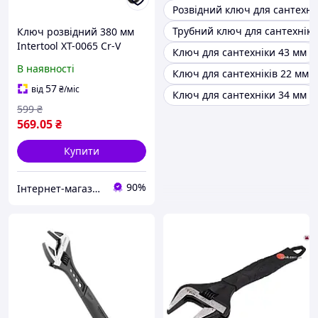
Розвідний ключ для сантехні
Трубний ключ для сантехніки
Ключ розвідний 380 мм
Intertool XT-0065 Cr-V
Ключ для сантехніки 43 мм
Ручний ключ розвідний
В наявності
Ключ для сантехніків 22 мм
Розвідний ключ для
сантехніки
57
від
₴
/міс
Ключ для сантехніки 34 мм
599
₴
569
.05
₴
Купити
90%
Інтернет-магазин "inGarden"