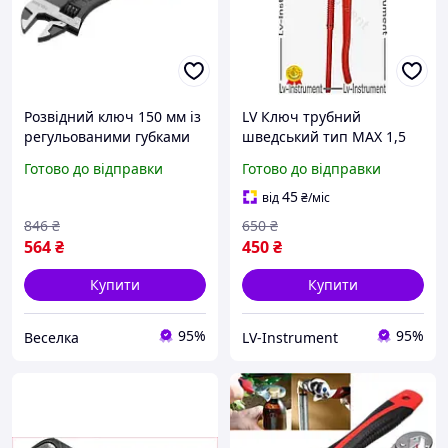
Розвідний ключ 150 мм із
LV Ключ трубний
регульованими губками
шведський тип МАХ 1,5
для сантехніків і
дюйми розвідний ключ
Готово до відправки
Готово до відправки
домашніх майстрів
для сантехніки газовий
зручний інструмент
ключ для труб TOP|LV
45
від
₴
/міс
FLAME
846
₴
650
₴
564
₴
450
₴
Купити
Купити
95%
95%
Веселка
LV-Instrument