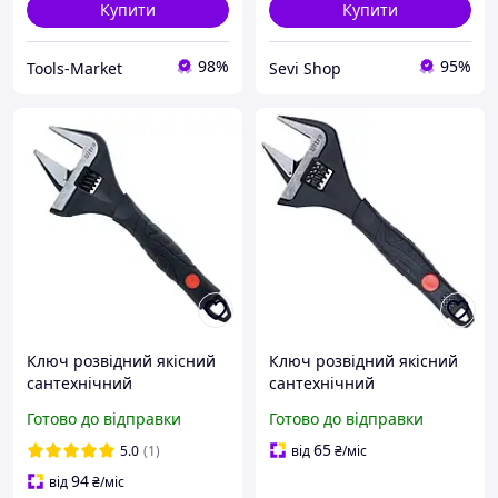
Купити
Купити
98%
95%
Tools-Market
Sevi Shop
Ключ розвідний якісний
Ключ розвідний якісний
сантехнічний
сантехнічний
розширений для ремонту
розширений для ремонту
Готово до відправки
Готово до відправки
сантехніки та ремонту
сантехніки та ремонту
авто проризинний 255
авто проризинний 215
65
5.0
(1)
від
₴
/міс
мм 0-50 мм Ultra
мм 0-39 мм Ultra
94
від
₴
/міс