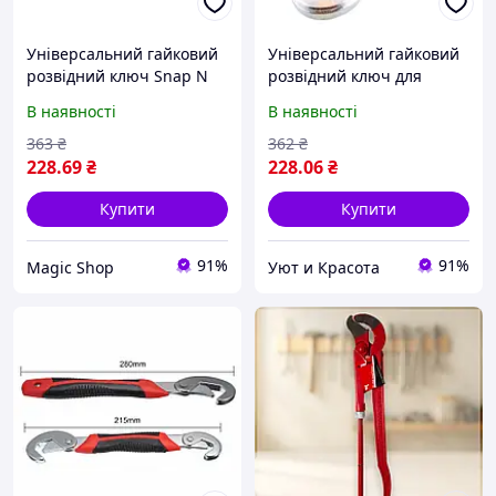
Універсальний гайковий
Універсальний гайковий
розвідний ключ Snap N
розвідний ключ для
Grip 2 шт Для сантехніків,
сантехніків авто
В наявності
В наявності
авто, інженерів ! BEST
інженерів Snap N Grip
набір 2 шт! Товар хіт
363
₴
362
₴
228
.69
₴
228
.06
₴
Купити
Купити
91%
91%
Magic Shop
Уют и Красота