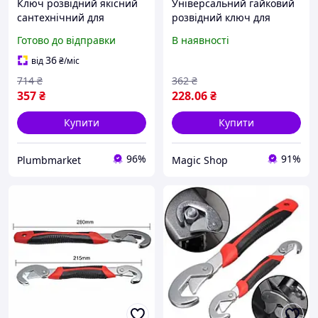
Ключ розвідний якісний
Універсальний гайковий
сантехнічний для
розвідний ключ для
ремонту сантехніки та
сантехніків авто
Готово до відправки
В наявності
ремонту авто 120 мм 0-24
інженерів Snap N Grip
мм Ultra
набір 2 шт! BEST
36
від
₴
/міс
714
₴
362
₴
357
₴
228
.06
₴
Купити
Купити
96%
91%
Plumbmarket
Magic Shop