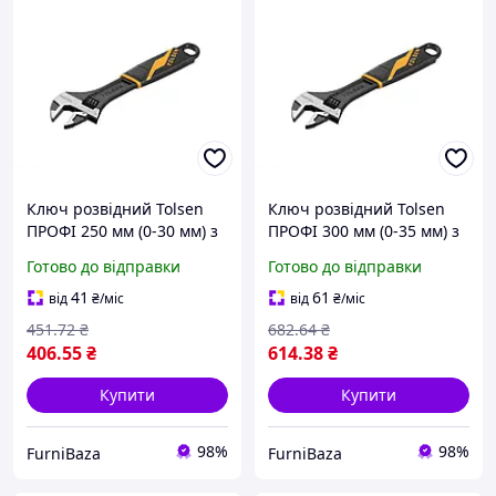
Ключ розвідний Tolsen
Ключ розвідний Tolsen
ПРОФІ 250 мм (0-30 мм) з
ПРОФІ 300 мм (0-35 мм) з
кованої інструментальної
кованої інструментальної
Готово до відправки
Готово до відправки
сталі, фосфатований, для
сталі, фосфатований, для
сантехніки та труб
сантехніки і монтажу
41
61
від
₴
/міс
від
₴
/міс
451
.72
₴
682
.64
₴
406
.55
₴
614
.38
₴
Купити
Купити
98%
98%
FurniBaza
FurniBaza