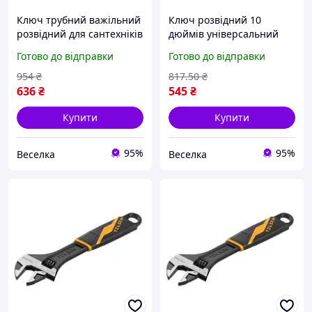
Ключ трубний важільний
Ключ розвідний 10
розвідний для сантехніків
дюймів універсальний
і механіків із діапазоном
для сантехніків механіків
Готово до відправки
Готово до відправки
захоплення 5-28 мм
і будівельників із
FLAME
регулюванням
954
₴
817
.50
₴
захоплення FLAME
636
₴
545
₴
Купити
Купити
95%
95%
Веселка
Веселка