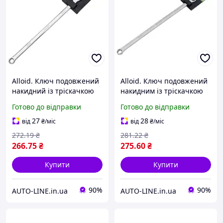
Alloid. Ключ подовжений
Alloid. Ключ подовжений
накидний із тріскачкою
накидним із тріскачкою
08 мм. L237 мм. (NK-9701-
10 мм. L295 мм. (NK-9701-
Готово до відправки
Готово до відправки
8)
10)
27
28
від
₴
/міс
від
₴
/міс
272
.19
₴
281
.22
₴
266
.75
₴
275
.60
₴
Купити
Купити
90%
90%
AUTO-LINE.in.ua
AUTO-LINE.in.ua