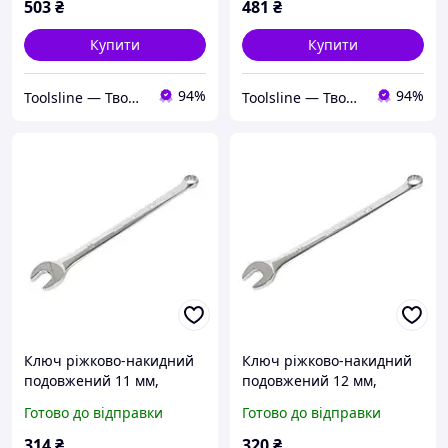
503
₴
481
₴
Купити
Купити
94%
94%
Toolsline — Твоя лінія інструменту
Toolsline — Твоя лінія інструменту
Ключ ріжково-накидний
Ключ ріжково-накидний
подовжений 11 мм,
подовжений 12 мм,
довжина 205 мм (LS11 JTC)
довжина 220 мм (LS12 JTC)
Готово до відправки
Готово до відправки
314
₴
320
₴