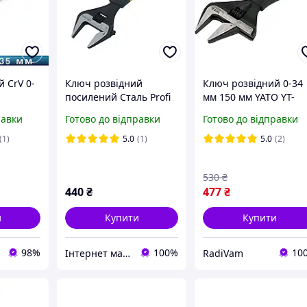
 CrV 0-
Ключ розвідний
Ключ розвідний 0-34
посилений Сталь Profi
мм 150 мм YATO YT-
"СИЛА"
200 мм, 0-38 мм з
21655
равки
Готово до відправки
Готово до відправки
тонкими губками 41095
(90344)
(1)
5.0
(1)
5.0
(2)
530
₴
440
₴
477
₴
и
Купити
Купити
98%
100%
10
Інтернет магазин "ruchnyy_instrument_ua"
RadiVam