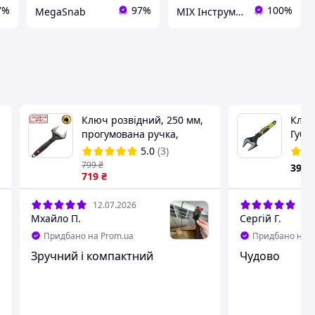
7%
97%
100%
MegaSnab
MIX Інструмент ОПТ
Ключ розвідний, 250 мм,
Ключ
прогумована ручка,
Губки
розкриття губок 50 мм, Cr-
захо
5.0
(3)
V, STORM INTERTOOL XT-
PROF
799
₴
390
0050
719
₴
12.07.2026
11.
Мхайло П.
Сергій Г.
Придбано на Prom.ua
Придбано на P
Зручний і компактний
Чудово