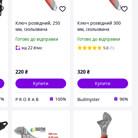
Ключ розвідний, 250
Ключ розвідний 300
мм, ізольована
мм, ізольована
рукоятка, нікельоване
рукоятка, нікелеве
Готово до відправки
Готово до відправки
покриття
покриття INTERTOOL
XT-0030
22
від
₴
/міс
5.0
(1)
220
₴
320
₴
Купити
Купити
7%
100%
96%
P R O R A B
Budmyster