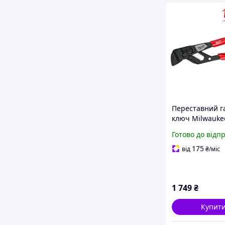
Переставний г
ключ Milwauke
4932501148
Готово до відп
175
від
₴
/міс
1 749
₴
Купит