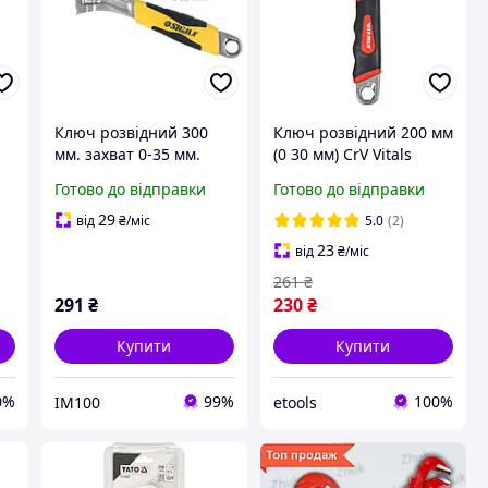
Ключ розвідний 300
Ключ розвідний 200 мм
мм. захват 0-35 мм.
(0 30 мм) CrV Vitals
прогумована ручка
Master 181772
Готово до відправки
Готово до відправки
Sigma 4101041
(Код1791)
29
від
₴
/міс
5.0
(2)
23
від
₴
/міс
261
₴
291
₴
230
₴
Купити
Купити
0%
99%
100%
IM100
etools