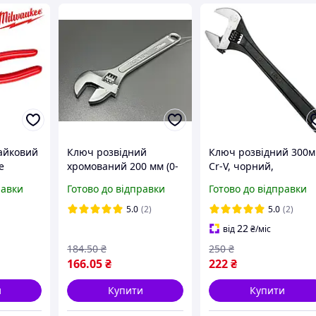
айковий
Ключ розвідний
Ключ розвідний 300м
e
хромований 200 мм (0-
Cr-V, чорний,
24 мм) Tolsen 15002,
фосфатований.
равки
Готово до відправки
Готово до відправки
шведський
INTERTOOL XT-0062
регульований ключ для
5.0
(2)
5.0
(2)
гайок та труб
22
від
₴
/міс
184
.50
₴
250
₴
166
.05
₴
222
₴
и
Купити
Купити