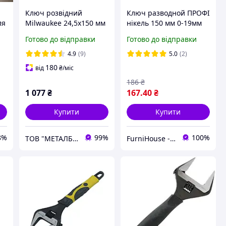
Ключ розвідний
Ключ разводной ПРОФІ
ля
Milwaukee 24,5х150 мм
нікель 150 мм 0-19мм
(48227406)
Tolsen
Готово до відправки
Готово до відправки
4.9
(9)
5.0
(2)
180
від
₴
/міс
186
₴
1 077
₴
167
.40
₴
Купити
Купити
8%
99%
100%
ТОВ "МЕТАЛБОКС"
FurniHouse - Товари для дому та саду