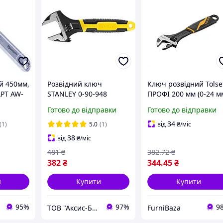
й 450мм,
Розвідний ключ
Ключ розвідний Tols
РТ AW-
STANLEY 0-90-948
ПРОФІ 200 мм (0-24 м
з кованої сталі,
Готово до відправки
Готово до відправки
фосфатований, для
сантехнічних робіт т
34
(1)
5.0
(1)
від
₴
/міс
монтажу труб
38
від
₴
/міс
481
₴
382
.72
₴
382
₴
344
.45
₴
и
Купити
Купити
95%
97%
9
ТОВ "Аксис-Буд"
FurniBaza