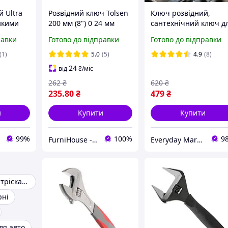
 Ultra
Розвідний ключ Tolsen
Ключ розвідний,
нкими
200 мм (8") 0 24 мм
сантехнічний ключ д
, 0-39
ПРОФІ універсальний
роботи з гайками
равки
Готово до відправки
Готово до відправки
слюсарний інструмент
діаметром до 70 мм.
для ремонту,
(1)
5.0
(5)
4.9
(8)
сантехніки та монтажу
24
від
₴
/міс
262
₴
620
₴
235
.80
₴
479
₴
и
Купити
Купити
99%
100%
9
FurniHouse - Товари для дому та саду
Everyday Market
Набір ключів з тріскачкою
рні
ля авто