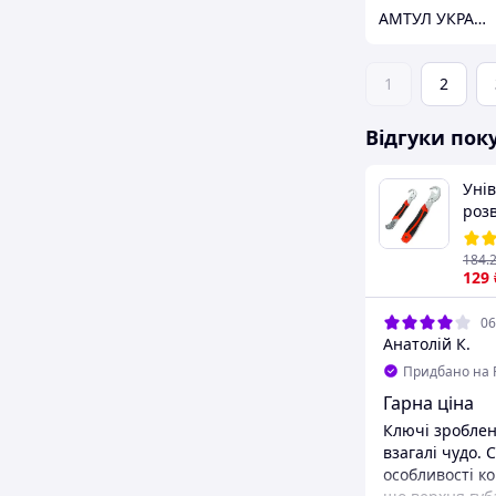
АМТУЛ УКРАЇНА
1
2
Відгуки пок
Уні
розв
шту
унів
184
.
Роз
129
06
Анатолій К.
Придбано на 
Гарна ціна
Ключі зроблені
взагалі чудо. Ставлю 4 через
особливості ко