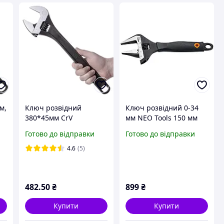
м,
Ключ розвідний
Ключ розвідний 0-34
380*45мм CrV
мм NEO Tools 150 мм
фосфатований Intertool
03-015
Готово до відправки
Готово до відправки
XT-0065
4.6
(5)
482
.50
₴
899
₴
Купити
Купити