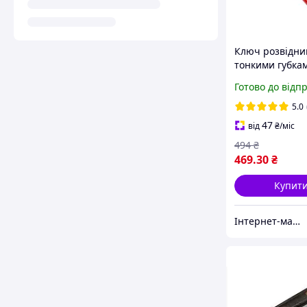
Ключ розвідни
тонкими губка
укорочений 14
Готово до відп
34 мм CrV Ultr
5.0
47
від
₴
/міс
494
₴
469
.30
₴
Купит
Інтернет-магазин інструментів "R-Tools"