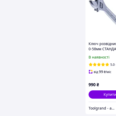
Ключ розвідни
0-58мм СТАНДА
1450
В наявності
5.0
99
від
₴
/міс
990
₴
Купит
Toolgrand - автосервісне обладнання та інструмент