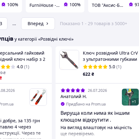
100%
100%
9
FurniHouse - Товари для дому та саду
ТОВ "Аксис-Буд"
3
...
Вперед
Показано 1 - 29 товарів з 5000+
упців
у категорії «Розвідні ключі»
версальний гайковий
Ключ розвідний Ultra CrV
ідний ключ набір з 2
з ультратонкими губками
к, Червоний / Ключ
215 мм, 0-39 мм
4.0
(1)
5.0
(1)
ерсальний /
29
₴
622
₴
відний ключ
₴
.08.2026
26.07.2026
Анатолий Н.
+
1
Prom.ua
Придбано на Prom.ua
Вируща коли нима як іншим
клющом відкрутити .
 добре, за 135 грн
На вигляд влаштовує на міцність
нструкції. Через те
ще перевіремо.