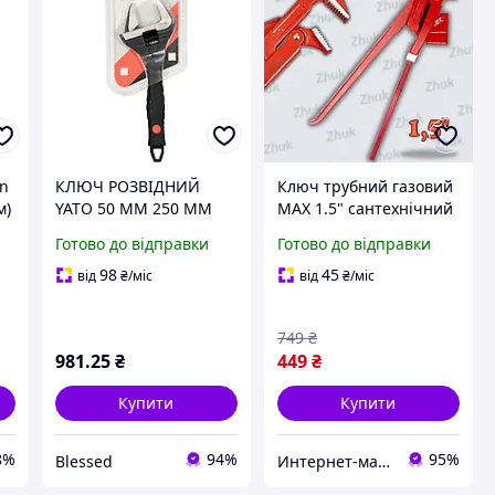
en
КЛЮЧ РОЗВІДНИЙ
Ключ трубний газовий
м)
YATO 50 ММ 250 ММ
MAX 1.5" сантехнічний
YT-21657
розвідний ключ для
Готово до відправки
Готово до відправки
труб L-тип 90°
а
інструмент для
98
45
від
₴
/міс
від
₴
/міс
монтажу та ремонту
труб
749
₴
981
.25
₴
449
₴
Купити
Купити
8%
94%
95%
Blessed
Интернет-магазин Zhuk