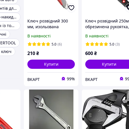
Набір інструментів для дому
Ключі рожково-накидні
Ключ розвідний 300
Ключ розвідний 250м
Розвідний ключ із тонкими губками
мм, изольована
обрезинена рукоятка
рукоятка,нікелеве
розлучення губок
чні
В наявності
В наявності
покриття
50мм, Cr-V. STORM
TERTOOL
5.0
(6)
5.0
(3)
 ключ
210
₴
600
₴
Купити
Купити
99%
9
ВКАРТ
ВКАРТ