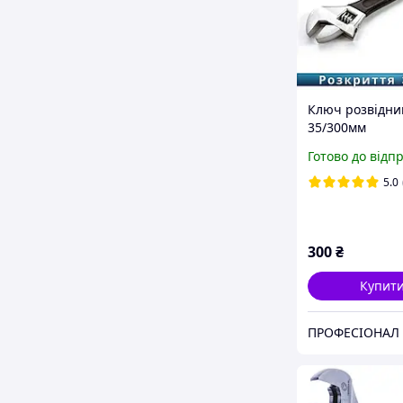
Ключ розвідний
35/300мм
прогумований 
Готово до відп
5.0
300
₴
Купит
ПРОФЕСІОНАЛ