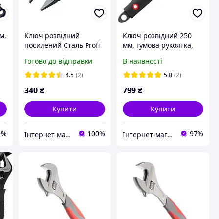
м,
Ключ розвідний
Ключ розвідний 250
,
посилений Сталь Profi
мм, гумова рукоятка,
150 мм, 0-34 мм з
розведення губок 50
Готово до відправки
В наявності
тонкими губками 41094
мм, Cr-V, Intertool (XT-
(102905)
0050)
4.5
(2)
5.0
(2)
340
₴
799
₴
Купити
Купити
9%
100%
97%
Інтернет магазин "ruchnyy_instrument_ua"
Інтернет-магазин інструменту "РЕЗЕРВ"