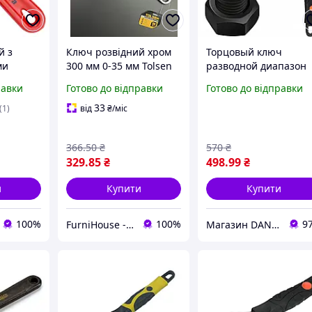
й з
Ключ розвідний хром
Торцовый ключ
ми
300 мм 0-35 мм Tolsen
разводной диапазон
0 мм 0-
регулировки 0 35 мм
равки
Готово до відправки
Готово до відправки
a 4100222
Bigstren 24283
33
(1)
від
₴
/міс
366
.50
₴
570
₴
329
.85
₴
498
.99
₴
и
Купити
Купити
100%
100%
9
FurniHouse - Товари для дому та саду
Магазин DANDI