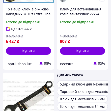
TS Набір ключів ріжково-
Ключ для встановлення
накидних 26 шт Extra Line
коліс вантажівок 22x24
TOPTUL для механіків від
мм довжина 400 мм
Готово до відправки
Готово до відправки
6 до 32 мм професійні
міцний універсальний
інструменти SHT55_Q
інструмент для механіків
1071
від
₴
/міс
FLAME
8 675
.10
₴
1 360
.50
₴
6 427
₴
907
₴
Купити
Купити
98%
95%
Toptul-shop інтернет магазин
Веселка
Дивись також
Ударний ключ для механіків
Торцевий ключ для механіків
Ключ для механіків 28 мм
Ключ для механіків 34 мм