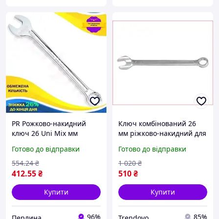
PR Рожково-накидний
Ключ комбінований 26
ключ 26 Uni Mix мм
мм ріжково-накидний для
TOPTUL комбінований для
слюсарних робіт
Готово до відправки
Готово до відправки
автомобіля та механіки
маневрений із
гайковий ключ Per33/R
хромованим покриттям
554
.24
₴
1 020
₴
412
.55
₴
510
₴
Купити
Купити
96%
85%
Перлина
Trendovo