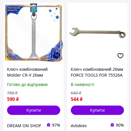
Ключ комбінований
Ключ комбінований 26мм
Molder CR-V 26мм
FORCE TOOLS FOR 75526A
гайковий накидний ключ
UA
Готово до відправки
В наявності
для механіків та
автолюбителів
788
₴
640
₴
інструмент для DM-11
590
₴
544
₴
Купити
Купити
97%
90%
DREAM ON SHOP
Avtokiev