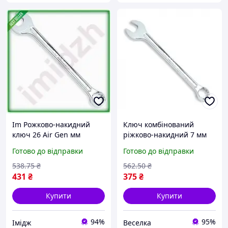
Im Рожково-накидний
Ключ комбінований
ключ 26 Air Gen мм
ріжково-накидний 7 мм
TOPTUL комбінований для
хромований для
Готово до відправки
Готово до відправки
механіків та
автолюбів і механіків
автомобілістів гайковий
FLAME
538
.75
₴
562
.50
₴
кл IMD22/G
431
₴
375
₴
Купити
Купити
94%
95%
Імідж
Веселка