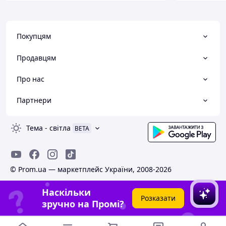
Покупцям
Продавцям
Про нас
Партнери
Тема
-
світла
BETA
© Prom.ua — маркетплейс України, 2008-2026
Наскільки
Розказати
зручно на Промі?