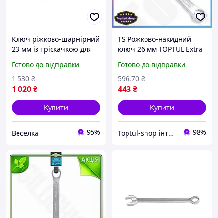
Ключ ріжково-шарнірний
TS Рожково-накидний
23 мм із тріскачкою для
ключ 26 мм TOPTUL Extra
механіків і домашніх
Line комбінований для
Готово до відправки
Готово до відправки
майстрів хромований
механіків та
FLAME
автолюбителів гайковий
1 530
₴
596
.70
₴
ключ SHT55_Q
1 020
₴
443
₴
Купити
Купити
95%
98%
Веселка
Toptul-shop інтернет магазин