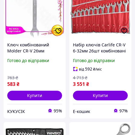
Ключ комбінований
Набір ключів Carlife CR-V
Molder CR-V 26мм
6-32мм 26шт комбіновані
гайковий накидний ключ
для ремонту автомобіля
Готово до відправки
Готово до відправки
для механіків та
інструменти для
автолюбителів
механіків EK-77
592
від
₴
/міс
інструмент для CI-88
763
₴
4 713
₴
583
₴
3 551
₴
Купити
Купити
95%
97%
КУКУСІК
Е-кошик