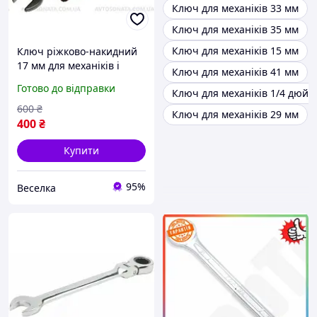
Ключ для механіків 33 мм
Ключ для механіків 35 мм
Ключ для механіків 15 мм
Ключ ріжково-накидний
17 мм для механіків і
Ключ для механіків 41 мм
домашніх майстрів для
Готово до відправки
Ключ для механіків 1/4 дюйм
роботи з кріпленнями та
гайками FLAME
600
₴
Ключ для механіків 29 мм
400
₴
Купити
95%
Веселка