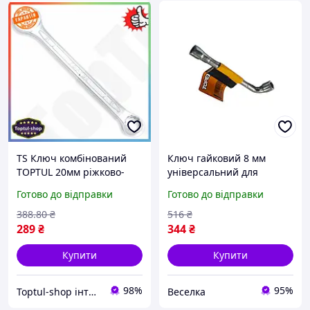
TS Ключ комбінований
Ключ гайковий 8 мм
TOPTUL 20мм ріжково-
універсальний для
накидний Extra Line
механіків і будівельників
Готово до відправки
Готово до відправки
інструмент для механіків
для закручування та
та автолюбителів ключ
відгвинчування
388
.80
₴
516
₴
для SHT55_Q
кріплення FLAME
289
₴
344
₴
Купити
Купити
98%
95%
Toptul-shop інтернет магазин
Веселка