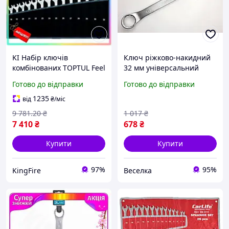
KI Набір ключів
Ключ ріжково-накидний
комбінованих TOPTUL Feel
32 мм універсальний
Happy 26 шт 6-32 мм
інструмент для механіків і
Готово до відправки
Готово до відправки
ріжково-накидні ключі
будівельників для
для механіків та
затягування та
1235
від
₴
/міс
автолюбителі FIR41_R
відкручування FLAME
9 781
.20
₴
1 017
₴
7 410
₴
678
₴
Купити
Купити
97%
95%
KingFire
Веселка