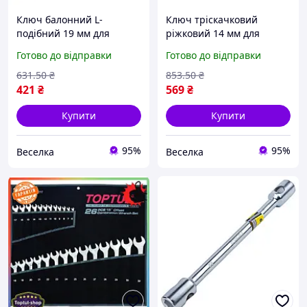
Ключ балонний L-
Ключ тріскачковий
подібний 19 мм для
ріжковий 14 мм для
автолюбів і механіків для
болтів і гайок
Готово до відправки
Готово до відправки
відкручування гайок
універсальний
FLAME
інструмент для механіків і
631
.50
₴
853
.50
₴
домашніх майстрів FLAME
421
₴
569
₴
Купити
Купити
95%
95%
Веселка
Веселка