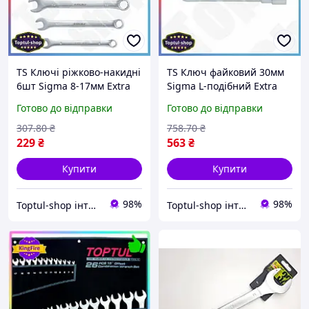
TS Ключі ріжково-накидні
TS Ключ файковий 30мм
6шт Sigma 8-17мм Extra
Sigma L-подібний Extra
Line для механіків набір
Line для монтажу
Готово до відправки
Готово до відправки
інструментів для авто
різьбових з'єднань
ремонту SHT55_Q
інструмент для механіків
307
.80
₴
758
.70
₴
SHT55_Q
229
₴
563
₴
Купити
Купити
98%
98%
Toptul-shop інтернет магазин
Toptul-shop інтернет магазин