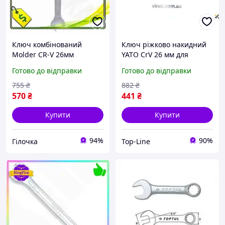
Ключ комбінований
Ключ ріжково накидний
Molder CR-V 26мм
YATO CrV 26 мм для
гайковий накидний ключ
механіків і автолюбів для
Готово до відправки
Готово до відправки
для механіків та
закручування та
автолюбителів
відкручування болтів
755
₴
882
₴
інструмент для VE-33
570
₴
441
₴
Купити
Купити
94%
90%
Гілочка
Top-Line