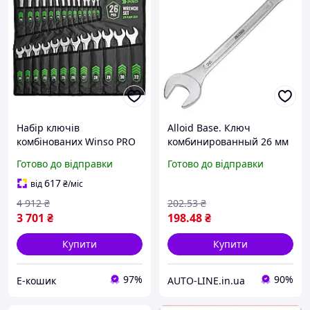
Набір ключів
Alloid Base. Ключ
комбінованих Winso PRO
комбинированный 26 мм
CR-V 26шт 6-32мм нікель-
(K-061-26), для авто
Готово до відправки
Готово до відправки
хромовані ключі для авто
механіка EK-77
617
від
₴
/міс
4 912
₴
202
.53
₴
3 701
₴
198
.48
₴
Купити
Купити
97%
90%
Е-кошик
AUTO-LINE.in.ua