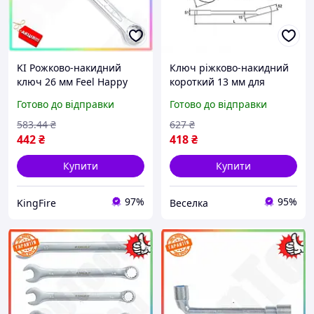
KI Рожково-накидний
Ключ ріжково-накидний
ключ 26 мм Feel Happy
короткий 13 мм для
TOPTUL комбінований
роботи в обмеженому
Готово до відправки
Готово до відправки
інструмент для механіків
просторі механіків і
та автолюбителів ключ
автосервісів FLAME
583
.44
₴
627
₴
для FIR41_R
442
₴
418
₴
Купити
Купити
97%
95%
KingFire
Веселка