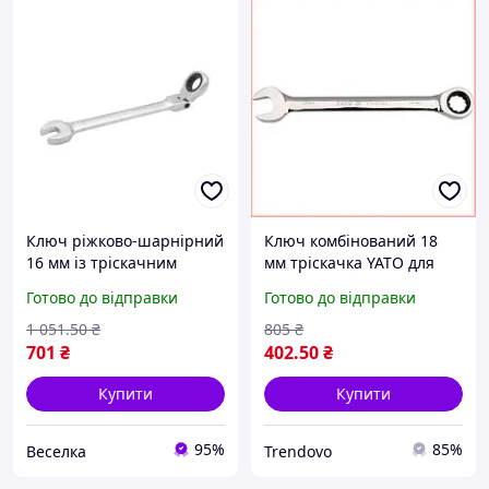
Ключ ріжково-шарнірний
Ключ комбінований 18
16 мм із тріскачним
мм тріскачка YATO для
механізмом для механіків
механіків і автолюбів із
Готово до відправки
Готово до відправки
і домашніх майстрів
системою від ковзання
FLAME
1 051
.50
₴
805
₴
701
₴
402
.50
₴
Купити
Купити
95%
85%
Веселка
Trendovo