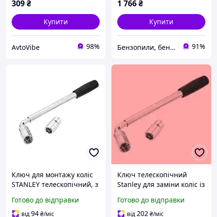
309
₴
1 766
₴
Купити
Купити
98%
91%
AvtoVibe
Бензопили, бензокоси, перфоратори, дрилі, лобзики, фени промислові
Ключ для монтажу коліс
Ключ телескопічний
STANLEY телескопічний, з
Stanley для заміни коліс із
2 головками (STHT80890-
головками 17 19 21 23 мм
Готово до відправки
Готово до відправки
0)
для автосервісів
94
202
від
₴
/міс
від
₴
/міс