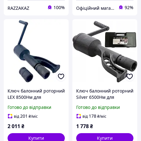
100%
92%
RAZZAKAZ
Офіційний магазин Kraft&Dele🛠
Ключ балонний роторний
Ключ балонний роторний
LEX 8500Нм для
Silver 6500Нм для
вантажних автомобілів
вантажних автомобілів
Готово до відправки
Готово до відправки
(XT005)
S11660
201
178
від
₴
/міс
від
₴
/міс
2 011
₴
1 778
₴
Купити
Купити