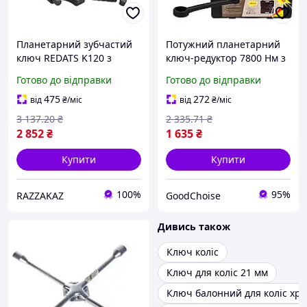
Планетарний зубчастий
Потужний планетарний
ключ REDATS K120 з
ключ-редуктор 7800 Нм з
редуктором 7000 Нм 1
насадками 32 і 33 мм
Готово до відправки
Готово до відправки
дюйм для вантажних
(кейс, OX-636) /
автомобілів
Редукторний
475
272
від
₴
/міс
від
₴
/міс
планетарний ключ для
3 137
.20
₴
2 335
.71
₴
коліс
2 852
₴
1 635
₴
Купити
Купити
100%
95%
RAZZAKAZ
GoodChoise
Дивись також
Ключ коліс
Ключ для коліс 21 мм
Ключ балонний для коліс хр