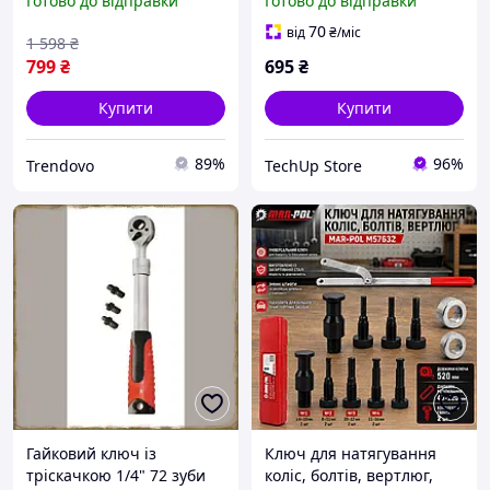
Готово до відправки
Готово до відправки
встановлення коліс
автомобілів із хромо-
70
від
₴
/міс
1 598
₴
ванадію 1/2"
799
₴
695
₴
Купити
Купити
89%
96%
Trendovo
TechUp Store
Гайковий ключ із
Ключ для натягування
тріскачкою 1/4" 72 зуби
коліс, болтів, вертлюг,