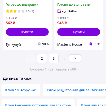
та набір редукторів 1/4 і
гайок, кріплень MAR-POL
Готово до відправки
Готово до відправки
3/8 для зручного
M57632 сталь з матовим
використання
покриттям Професійний
94
3.0
(2)
від
₴
/міс
ключ
1 124
₴
1 890
₴
562
₴
945
₴
Купити
Купити
90%
93%
Тут купуй
Master's House
1
2
3
...
Показано 1 - 29 товарів з 600+
Дивись також
Ключ "М'ясорубка"
Ключ редукторний для вантажних а
Ключ балонний роторний для трактора
Ключ для трак