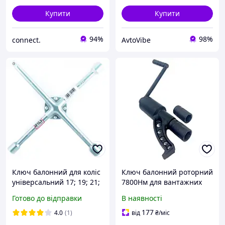
Купити
Купити
94%
98%
connect.
AvtoVibe
Ключ балонний для коліс
Ключ балонний роторний
універсальний 17; 19; 21;
7800Нм для вантажних
1/2 мм. - хрестоподібний
автомобілів XT002
Готово до відправки
В наявності
з центральною
пластиною CarLife
177
4.0
(1)
від
₴
/міс
(WR152)