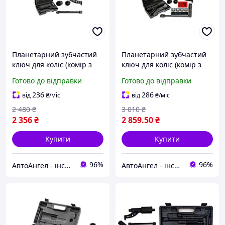
Планетарний зубчастий
Планетарний зубчастий
ключ для коліс (комір з
ключ для коліс (комір з
редуктором) TAGRED
редуктором) TAGRED
Готово до відправки
Готово до відправки
TA4014
TA4015
236
286
від
₴
/міс
від
₴
/міс
2 480
₴
3 010
₴
2 356
₴
2 859
.50
₴
Купити
Купити
96%
96%
АвтоАнгел - інструменти та обладнання для СТО, витратні матеріали, товари для дому та саду
АвтоАнгел - інструменти та обладнання для СТО, витратні матеріали, товари для дому та саду