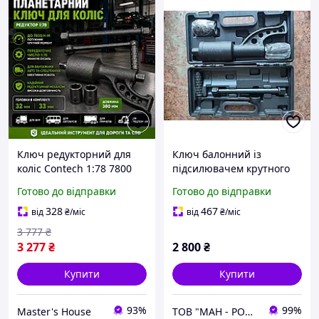
Ключ редукторний для
Ключ балонний із
коліс Contech 1:78 7800
підсилювачем крутного
Nm Ключ колісний
моменту для спарених
Готово до відправки
Готово до відправки
редукторний Підсилений
коліс ключ 32/33
редукторний інструмент
328
467
від
₴
/міс
від
₴
/міс
Польща
3 777
₴
3 277
₴
2 800
₴
Купити
Купити
93%
99%
Master's House
ТОВ "МАН - РОМАН"