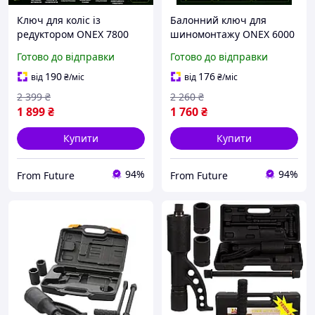
Ключ для коліс із
Балонний ключ для
редуктором ONEX 7800
шиномонтажу ONEX 6000
Нм в Кейсі, Балонні ключі
Нм,Ключ для коліс із
Готово до відправки
Готово до відправки
редуктором
190
176
від
₴
/міс
від
₴
/міс
2 399
₴
2 260
₴
1 899
₴
1 760
₴
Купити
Купити
94%
94%
From Future
From Future