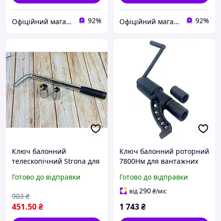
92%
92%
Офіційний магазин Kraft&Dele🛠
Офіційний магазин Kraft&Dele🛠
Ключ балонний
Ключ балонний роторний
телескопічний Strona для
7800Нм для вантажних
легкових автомобілів із
автомобілів XT002
Готово до відправки
Готово до відправки
двома головками 17 19 21
23 для заміни коліс
290
від
₴
/міс
903
₴
451
.50
₴
1 743
₴