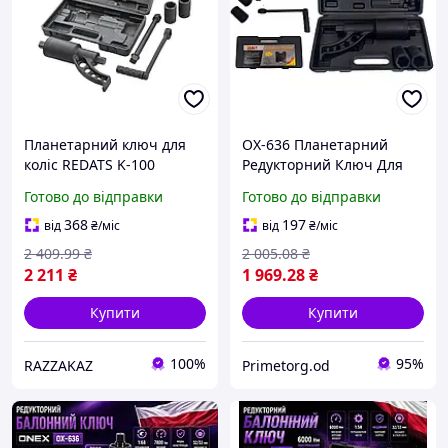
Планетарний ключ для
OX-636 Планетарний
коліс REDATS K-100
Редукторний Ключ Для
механічний редуктор
Коліс 1" 7800 Нм із
Готово до відправки
Готово до відправки
6000 Нм 1 58 1 дюйм хром
Комплектом Насадок
ванадієва сталь
32/33 мм, Подовжувачем і
368
197
від
₴
/міс
від
₴
/міс
Чохлом
2 409
.99
₴
2 005
.08
₴
2 211
₴
1 969
.28
₴
Купити
Купити
100%
95%
RAZZAKAZ
Primetorg.od