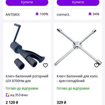
Купити
Купити
100%
94%
ANTIMIX
connect.
Ключ балонний роторний
Ключ балонний для коліс
LEX 8700Нм для
- хрестоподібний
вантажних автомобілів
універсальний з
Готово до відправки
Готово до відправки
(XT005)
центральною пластиною
17; 19; 21; 1/2 мм.
353
від
₴
/міс
Дорожня Карта
2 120
₴
329
₴