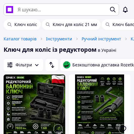
Ключ коліс
Ключ для коліс 21 мм
Ключ бало
Каталог товарів
Інструменти
Ручний інструмент
К
Ключ для коліс із редуктором
в Україні
Фільтри
Безкоштовна доставка Rozetk