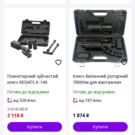
Планетарний зубчастий
Ключ балонний роторний
ключ REDATS K-140
7800Нм для вантажних
редуктор 1 78 8000 Нм
автомобілів XT002
Готово до відправки
Готово до відправки
для коліс вантажівок
спецтехніки
520
187
від
₴
/міс
від
₴
/міс
3 616
.88
₴
3 118
₴
1 874
₴
Купити
Купити