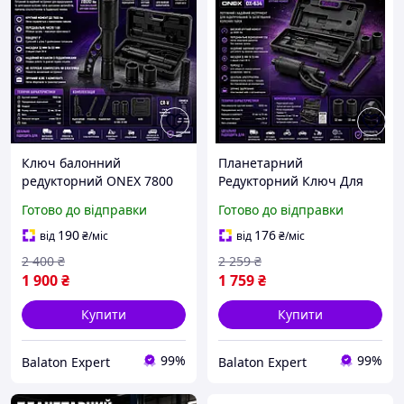
Ключ балонний
Планетарний
редукторний ONEX 7800
Редукторний Ключ Для
Нм, Балонний ключ для
Коліс ONEX 6000 Нм 1:58,
Готово до відправки
Готово до відправки
шиномонтажу Польща
Балонний ключ для
шиномонтажу в Кейсі
190
176
від
₴
/міс
від
₴
/міс
2 400
₴
2 259
₴
1 900
₴
1 759
₴
Купити
Купити
99%
99%
Balaton Expert
Balaton Expert