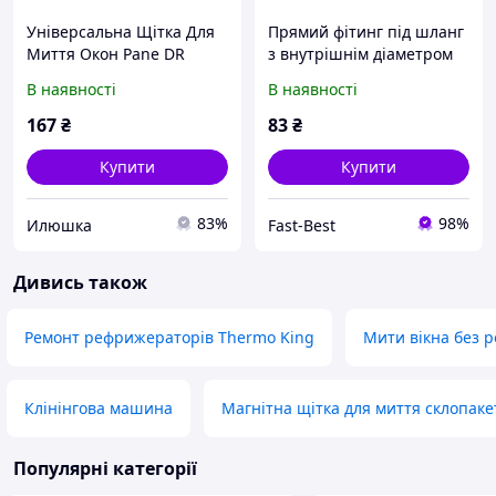
Універсальна Щітка Для
Прямий фітинг під шланг
Миття Окон Pane DR
з внутрішнім діаметром
8мм і різьбленням гайки
В наявності
В наявності
5/8
167
₴
83
₴
Купити
Купити
83%
98%
Илюшка
Fast-Best
Дивись також
Ремонт рефрижераторів Thermo King
Мити вікна без 
Клінінгова машина
Магнітна щітка для миття склопаке
Популярні категорії