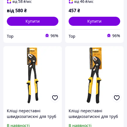
58
46
від
₴
/міс
від
₴
/міс
від
580
₴
457
₴
Купити
Купити
96%
96%
Top
Top
Кліщі переставні
Кліщі переставні
швидкозатискні для труб
швидкозатискні для труб
300 мм Standard SIGMA
250 мм Standard SIGMA
В наявності
В наявності