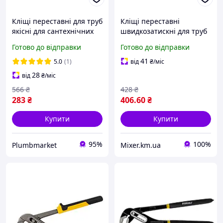
Кліщі переставні для труб
Кліщі переставні
якісні для сантехнічних
швидкозатискні для труб
робіт трубні Sigma
0-45 мм, 300 мм SIGMA
Готово до відправки
Готово до відправки
standart 250 мм
(4102761)
41
5.0
(1)
від
₴
/міс
28
від
₴
/міс
566
₴
428
₴
283
₴
406
.60
₴
Купити
Купити
95%
100%
Plumbmarket
Mixer.km.ua