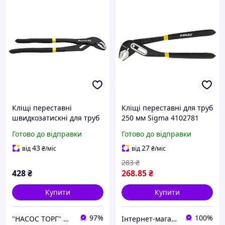
Кліщі переставні
Кліщі переставні для труб
швидкозатискні для труб
250 мм Sigma 4102781
300 мм TM SIGMA
Готово до відправки
Готово до відправки
43
27
від
₴
/міс
від
₴
/міс
283
₴
428
₴
268
.85
₴
Купити
Купити
97%
100%
"НАСОС ТОРГ" Насосне обладнання, інструменти, освітлення
Інтернет-магазин інструментів "R-Tools"