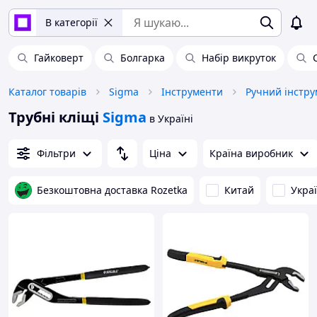
В категорії
Гайковерт
Болгарка
Набір викруток
Каталог товарів
Sigma
Інструменти
Ручний інстру
Трубні кліщі
Sigma
в Україні
Фільтри
Ціна
Країна виробник
Безкоштовна доставка Rozetka
Китай
Укра