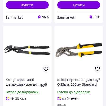
Купити
Купити
96%
96%
Sanmarket
Sanmarket
Кліщі переставні
Кліщі переставні для труб
швидкозатискні для труб
0-35мм, 200мм Standard
250 мм TM SIGMA
SIGMA (4102691)
Готово до відправки
Готово до відправки
33
24
від
₴
/міс
від
₴
/міс
251
₴