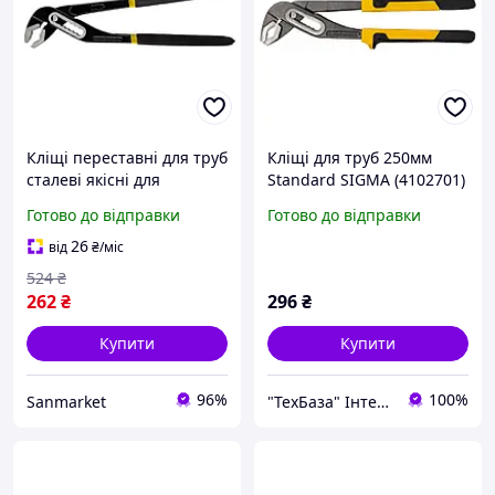
Кліщі переставні для труб
Кліщі для труб 250мм
сталеві якісні для
Standard SIGMA (4102701)
сантехнічних робіт трубні
Готово до відправки
Готово до відправки
для сталевих труб 250 мм
0-40 мм Sigma
26
від
₴
/міс
524
₴
262
₴
296
₴
Купити
Купити
96%
100%
Sanmarket
"ТехБаза" Інтернет магазин