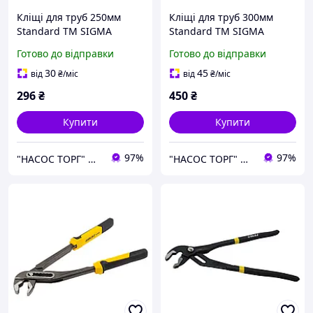
Кліщі для труб 250мм
Кліщі для труб 300мм
Standard TM SIGMA
Standard TM SIGMA
Готово до відправки
Готово до відправки
30
45
від
₴
/міс
від
₴
/міс
296
₴
450
₴
Купити
Купити
97%
97%
"НАСОС ТОРГ" Насосне обладнання, інструменти, освітлення
"НАСОС ТОРГ" Насосне обладнання, інструменти, освітлення