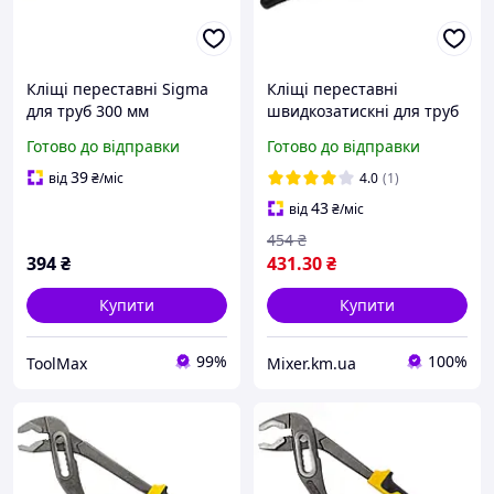
Кліщі переставні Sigma
Кліщі переставні
для труб 300 мм
швидкозатискні для труб
0-45 мм, 300 мм Standard
Готово до відправки
Готово до відправки
SIGMA (4102681)
39
від
₴
/міс
4.0
(1)
43
від
₴
/міс
454
₴
394
₴
431
.30
₴
Купити
Купити
99%
100%
ToolMax
Mixer.km.ua