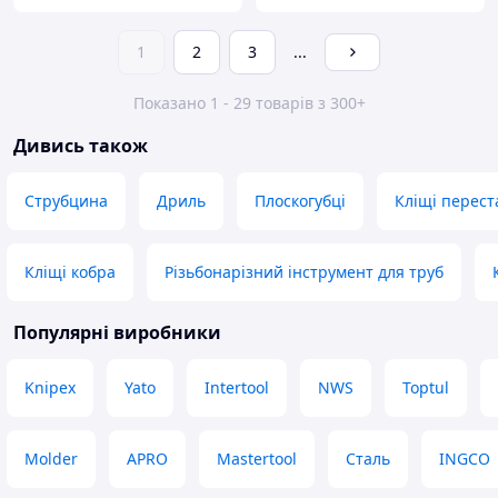
1
2
3
...
Показано 1 - 29 товарів з 300+
Дивись також
Струбцина
Дриль
Плоскогубці
Кліщі перест
Кліщі кобра
Різьбонарізний інструмент для труб
Популярні виробники
Knipex
Yato
Intertool
NWS
Toptul
Molder
APRO
Mastertool
Сталь
INGCO