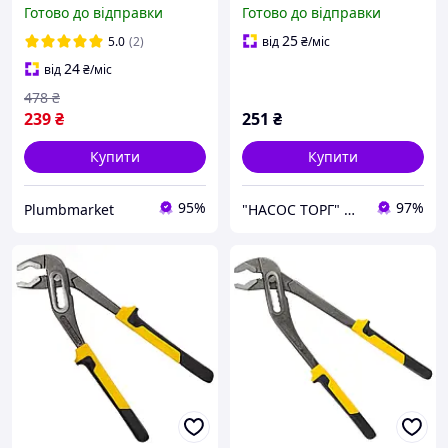
робіт трубні Sigma
Готово до відправки
Готово до відправки
standart 200 мм
25
5.0
(2)
від
₴
/міс
24
від
₴
/міс
478
₴
239
₴
251
₴
Купити
Купити
95%
97%
Plumbmarket
"НАСОС ТОРГ" Насосне обладнання, інструменти, освітлення