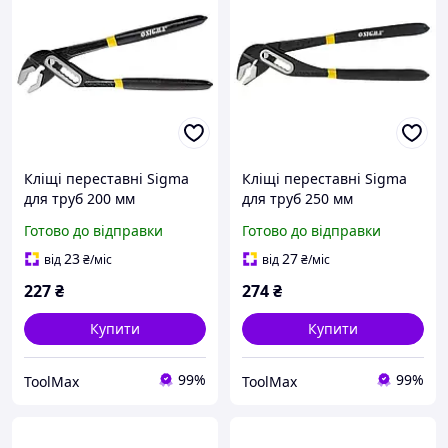
Кліщі переставні Sigma
Кліщі переставні Sigma
для труб 200 мм
для труб 250 мм
Готово до відправки
Готово до відправки
23
27
від
₴
/міс
від
₴
/міс
227
₴
274
₴
Купити
Купити
99%
99%
ToolMax
ToolMax