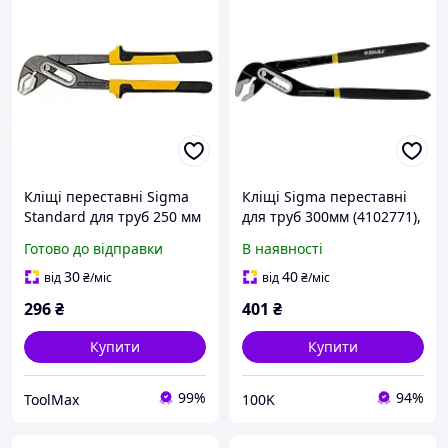
Кліщі переставні Sigma
Кліщі Sigma переставні
Standard для труб 250 мм
для труб 300мм (4102771),
гума, насічки на робочій
Готово до відправки
В наявності
частині
30
40
від
₴
/міс
від
₴
/міс
296
₴
401
₴
Купити
Купити
99%
94%
ToolMax
100K