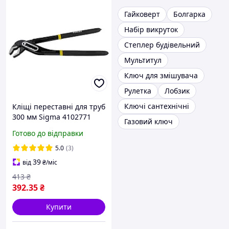
Гайковерт
Болгарка
Набір викруток
Степлер будівельний
Мультитул
Ключ для змішувача
Рулетка
Лобзик
Ключі сантехнічні
Кліщі переставні для труб
300 мм Sigma 4102771
Газовий ключ
Готово до відправки
5.0
(3)
39
від
₴
/міс
413
₴
392
.35
₴
Купити