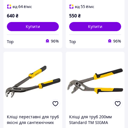
(4102681)
(4102671)
64
55
від
₴
/міс
від
₴
/міс
640
₴
550
₴
Купити
Купити
96%
96%
Top
Top
Кліщі переставні для труб
Кліщі для труб 200мм
якісні для сантехнічних
Standard TM SIGMA