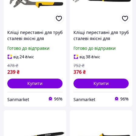
Кліщі переставні для труб
Кліщі переставні для труб
сталеві якісні для
сталеві якісні для
сантехнічних робіт трубні
сантехнічних робіт трубні
Готово до відправки
Готово до відправки
для сталевих труб 200 мм
для сталевих труб 300 мм
0-35 мм
0-45 мм Sigma
24
38
від
₴
/міс
від
₴
/міс
478
₴
752
₴
239
₴
376
₴
Купити
Купити
96%
96%
Sanmarket
Sanmarket