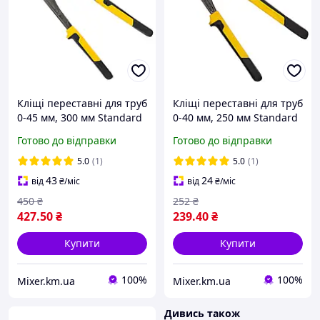
Кліщі переставні для труб
Кліщі переставні для труб
0-45 мм, 300 мм Standard
0-40 мм, 250 мм Standard
SIGMA (4102711)
SIGMA (4102701)
Готово до відправки
Готово до відправки
5.0
(1)
5.0
(1)
43
24
від
₴
/міс
від
₴
/міс
450
₴
252
₴
427
.50
₴
239
.40
₴
Купити
Купити
100%
100%
Mixer.km.ua
Mixer.km.ua
Дивись також