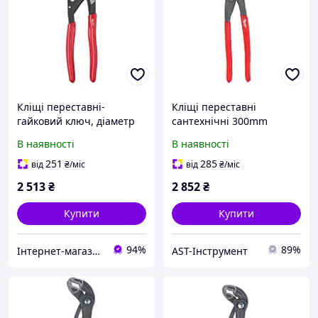
Кліщі переставні-
Кліщі переставні
гайковий ключ, діаметр
сантехнічні 300mm
56мм MILWAUKEE, 250мм
MILWAUKEE
В наявності
В наявності
251
285
від
₴
/міс
від
₴
/міс
2 513
₴
2 852
₴
Купити
Купити
94%
89%
Інтернет-магазин будівельних інструментів та садової техніки VolynTools
AST-Інструмент