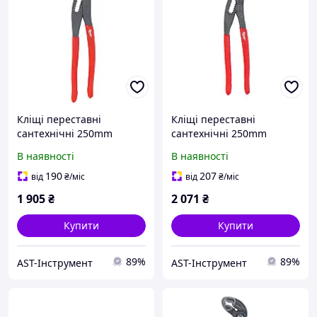
Кліщі переставні
Кліщі переставні
сантехнічні 250mm
сантехнічні 250mm
MILWAUKEE
MILWAUKEE
В наявності
В наявності
190
207
від
₴
/міс
від
₴
/міс
1 905
₴
2 071
₴
Купити
Купити
89%
89%
AST-Інструмент
AST-Інструмент