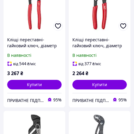
Кліщі переставні-
Кліщі переставні-
гайковий ключ, діаметр
гайковий ключ, діаметр
56мм MILWAUKEE, 250мм
25мм MILWAUKEE, 125мм
В наявності
В наявності
MILWAUKEE ACC
MILWAUKEE ACC
4932501150
4932501148
544
377
від
₴
/міс
від
₴
/міс
3 267
₴
2 264
₴
Купити
Купити
95%
95%
ПРИВАТНЕ ПІДПРИЄМСТВО АГРОТЕХПОСТАЧ ПЛЮС
ПРИВАТНЕ ПІДПРИЄМСТВО АГРОТЕХПОСТАЧ ПЛЮС