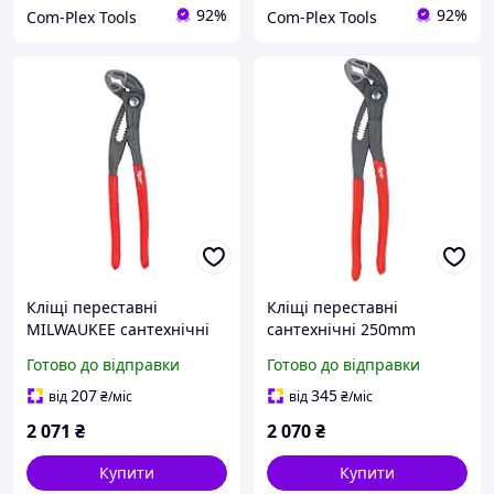
92%
92%
Com-Plex Tools
Com-Plex Tools
Кліщі переставні
Кліщі переставні
MILWAUKEE сантехнічні
сантехнічні 250mm
250 мм (4932492459)
MILWAUKEE 4932498542
Готово до відправки
Готово до відправки
207
345
від
₴
/міс
від
₴
/міс
2 071
₴
2 070
₴
Купити
Купити