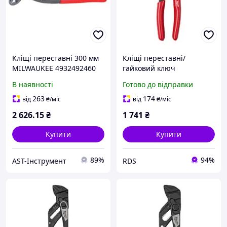
Кліщі переставні 300 мм
Кліщі переставні/
MILWAUKEE 4932492460
гайковий ключ
MILWAUKEE, діаметр 25
В наявності
Готово до відправки
мм, 125 мм (4932501148)
263
174
від
₴
/міс
від
₴
/міс
2 626
.15
₴
1 741
₴
Купити
Купити
89%
94%
AST-Інструмент
RDS