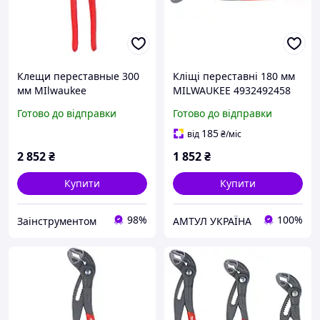
Клещи переставные 300
Кліщі переставні 180 мм
мм MIlwaukee
MILWAUKEE 4932492458
сантехнические
Готово до відправки
Готово до відправки
4932492460
185
від
₴
/міс
2 852
₴
1 852
₴
Купити
Купити
98%
100%
Заінструментом
АМТУЛ УКРАЇНА