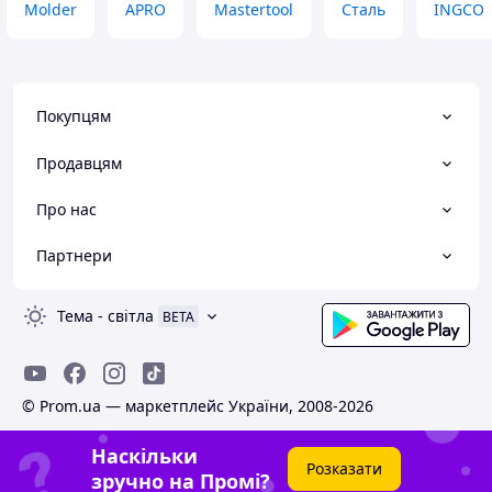
Molder
APRO
Mastertool
Сталь
INGCO
Покупцям
Продавцям
Про нас
Партнери
Тема
-
світла
BETA
© Prom.ua — маркетплейс України, 2008-2026
Наскільки
Розказати
зручно на Промі?