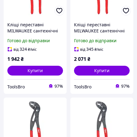
Кліщі переставні
Кліщі переставні
MILWAUKEE сантехнічні
MILWAUKEE сантехнічні
180mm
250mm
Готово до відправки
Готово до відправки
324
345
від
₴
/міс
від
₴
/міс
1 942
₴
2 071
₴
Купити
Купити
97%
97%
ToolsBro
ToolsBro