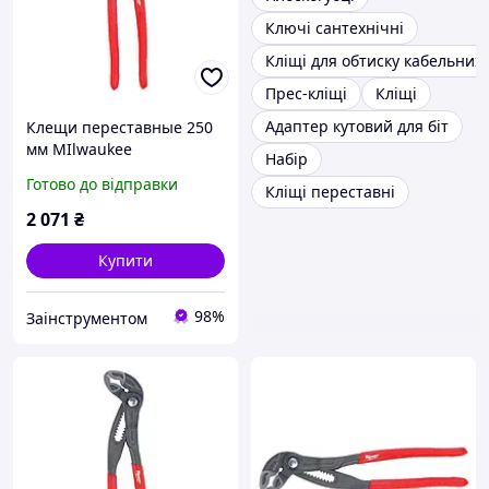
Ключі сантехнічні
Кліщі для обтиску кабельних
Прес-кліщі
Кліщі
Адаптер кутовий для біт
Клещи переставные 250
мм MIlwaukee
Набір
сантехнические
Готово до відправки
Кліщі переставні
4932492459
2 071
₴
Купити
98%
Заінструментом