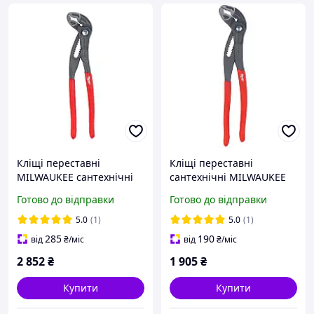
Кліщі переставні
Кліщі переставні
MILWAUKEE сантехнічні
сантехнічні MILWAUKEE
300 мм (4932492460)
250 мм. (4932498542)
Готово до відправки
Готово до відправки
5.0
(1)
5.0
(1)
285
190
від
₴
/міс
від
₴
/міс
2 852
₴
1 905
₴
Купити
Купити