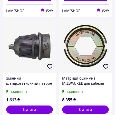
95%
95%
LAMISHOP
LAMISHOP
Змінний
Матриця обжимна
швидкозатискний патрон
MILWAUKEE для кабелів
13мм, для M12 FPDX
та конекторів, DIN22 Cu
В наявності
В наявності
150
1 613
₴
8 355
₴
Купити
Купити