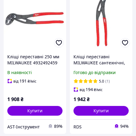
Кліщі переставні 250 мм
Кліщі переставні
MILWAUKEE 4932492459
MILWAUKEE сантехнічні,
180 мм (4932492458)
В наявності
Готово до відправки
191
від
₴
/міс
5.0
(1)
194
від
₴
/міс
1 908
₴
1 942
₴
Купити
Купити
89%
94%
AST-Інструмент
RDS