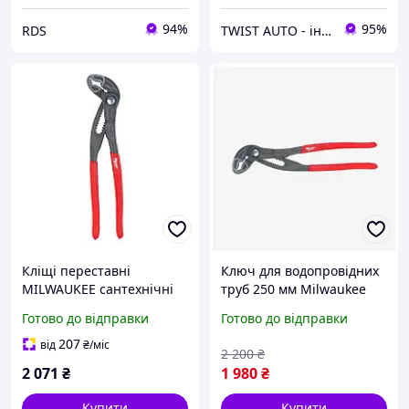
94%
95%
RDS
TWIST AUTO - інструмент за доступною ціною
Кліщі переставні
Ключ для водопровідних
MILWAUKEE сантехнічні
труб 250 мм Milwaukee
250 мм (4932492459)
4932492459
Готово до відправки
Готово до відправки
207
від
₴
/міс
2 200
₴
2 071
₴
1 980
₴
Купити
Купити