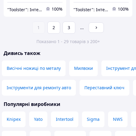
100%
100%
"Toolster": Інтернет-магазин якісного інструменту.
"Toolster": Інтернет-магазин якісного інструменту.
1
2
3
...
Показано 1 - 29 товарів з 200+
Дивись також
Висічні ножиці по металу
Милвоки
Інструмент дл
Інструменти для ремонту авто
Переставний ключ
Популярні виробники
Knipex
Yato
Intertool
Sigma
NWS