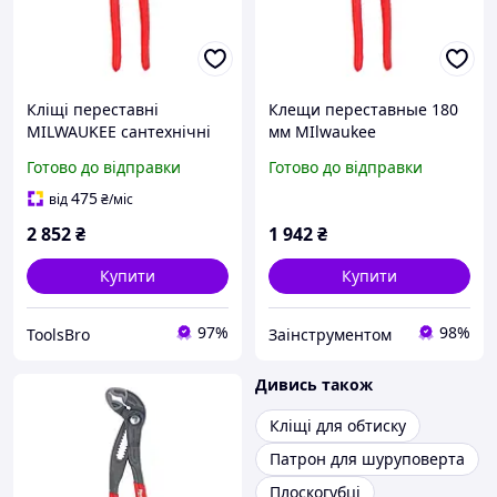
Кліщі переставні
Клещи переставные 180
MILWAUKEE сантехнічні
мм MIlwaukee
300mm
сантехнические
Готово до відправки
Готово до відправки
4932492458
475
від
₴
/міс
2 852
₴
1 942
₴
Купити
Купити
97%
98%
ToolsBro
Заінструментом
Дивись також
Кліщі для обтиску
Патрон для шуруповерта
Плоскогубці