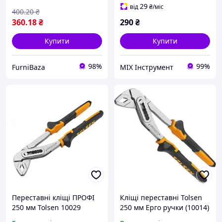
29
від
₴
/міс
400
.20
₴
360
.18
₴
290
₴
Купити
Купити
98%
99%
FurniBaza
MIX Інструмент
Переставні кліщі ПРОФІ
Кліщі переставні Tolsen
250 мм Tolsen 10029
250 мм Ерго ручки (10014)