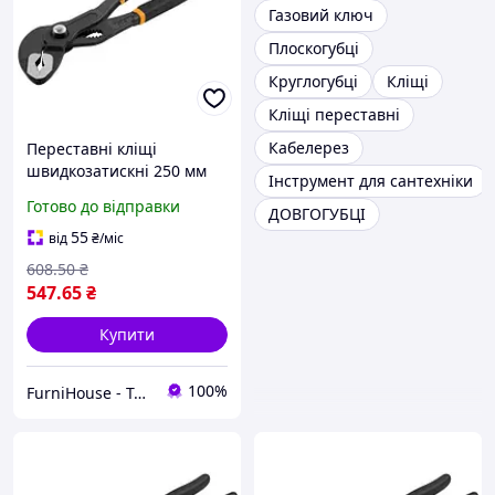
Газовий ключ
Плоскогубці
Круглогубці
Кліщі
Кліщі переставні
Кабелерез
Переставні кліщі
швидкозатискні 250 мм
Інструмент для сантехніки
захоплення 34 мм Tolsen
Готово до відправки
ДОВГОГУБЦІ
55
від
₴
/міс
608
.50
₴
547
.65
₴
Купити
100%
FurniHouse - Товари для дому та саду