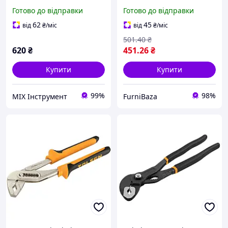
300 мм Tolsen 10330
ПРОФІ 300 мм силові
Готово до відправки
Готово до відправки
пазові для захоплення
труб, гайок та фітингів
62
45
від
₴
/міс
від
₴
/міс
501
.40
₴
620
₴
451
.26
₴
Купити
Купити
99%
98%
MIX Інструмент
FurniBaza