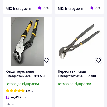
99%
99%
MIX Інструмент
MIX Інструмент
Кліщі переставні
Переставні кліщі
швидкозажимні 300 мм
швидкозатискні ПРОФІ
Tolsen ПРОФІ силові
250 мм Tolsen 10329
Готово до відправки
Готово до відправки
пазові для сантехнічних,
монтажних робіт, труб,
5.0
(2)
гайок
49
від
₴
/міс
545
₴