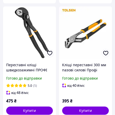
Переставні кліщі
Кліщі переставні 300 мм
швидкозажимні ПРОФІ
пазові силові Профі
250 мм Tolsen 10329
Tolsen
Готово до відправки
Готово до відправки
40
5.0
(5)
від
₴
/міс
48
від
₴
/міс
475
₴
395
₴
Купити
Купити