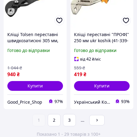
Кліщі Tolsen переставні
Кліщі переставні "ПРОФІ"
швидкозатискні 305 мм,
250 мм ukr koshik (41-339-
захват 44 мм (10330)
85)
Готово до відправки
Готово до відправки
42
від
₴
/міс
1 044
₴
559
₴
940
₴
419
₴
Купити
Купити
97%
93%
Good_Price_Shop
Український Кошик
1
2
3
...
Показано 1 - 29 товарів з 100+