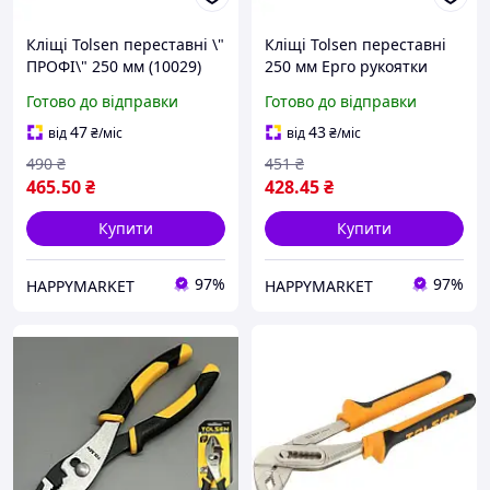
Кліщі Tolsen переставні \"
Кліщі Tolsen переставні
ПРОФІ\" 250 мм (10029)
250 мм Ерго рукоятки
(10014)
Готово до відправки
Готово до відправки
47
43
від
₴
/міс
від
₴
/міс
490
₴
451
₴
465
.50
₴
428
.45
₴
Купити
Купити
97%
97%
HAPPYMARKET
HAPPYMARKET