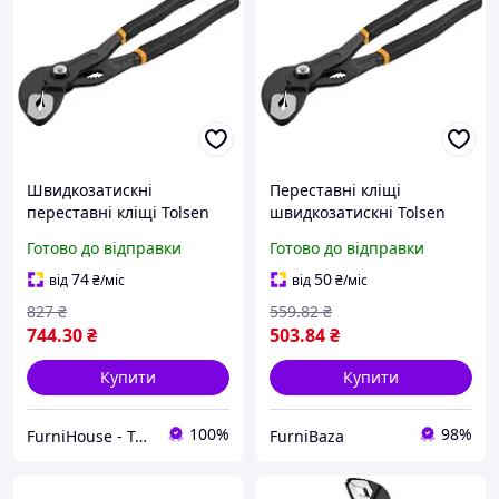
Швидкозатискні
Переставні кліщі
переставні кліщі Tolsen
швидкозатискні Tolsen
305 мм для сантехнічних
250 мм захоплення 34 мм
Готово до відправки
Готово до відправки
робіт Розвідні кліщі
з кованої CrV сталі для
захоплення до 44 мм
сантехніки, слюсарних та
74
50
від
₴
/міс
від
₴
/міс
монтажних робіт
827
₴
559
.82
₴
744
.30
₴
503
.84
₴
Купити
Купити
100%
98%
FurniHouse - Товари для дому та саду
FurniBaza