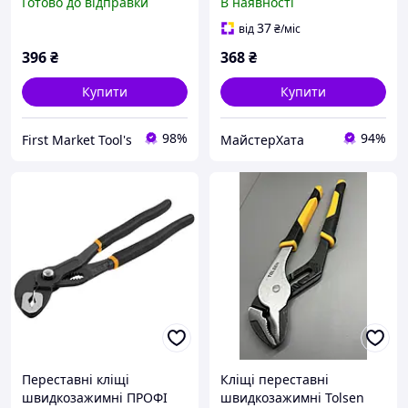
Готово до відправки
В наявності
37
від
₴
/міс
396
₴
368
₴
Купити
Купити
98%
94%
First Market Tool's
МайстерХата
Переставні кліщі
Кліщі переставні
швидкозажимні ПРОФІ
швидкозажимні Tolsen