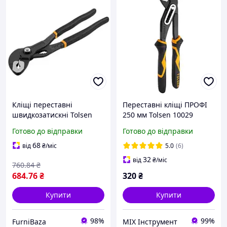
Кліщі переставні
Переставні кліщі ПРОФІ
швидкозатискні Tolsen
250 мм Tolsen 10029
305 мм з розширеним
Готово до відправки
Готово до відправки
захопленням до 44 мм
для сантехніки та
68
від
₴
/міс
5.0
(6)
механічних робіт
32
від
₴
/міс
760
.84
₴
684
.76
₴
320
₴
Купити
Купити
98%
99%
FurniBaza
MIX Інструмент