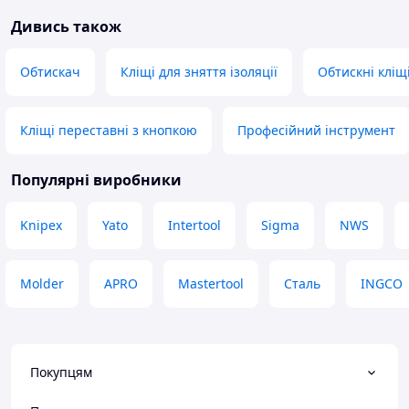
Дивись також
Обтискач
Кліщі для зняття ізоляції
Обтискні кліщ
Кліщі переставні з кнопкою
Професійний інструмент
Популярні виробники
Knipex
Yato
Intertool
Sigma
NWS
Molder
APRO
Mastertool
Сталь
INGCO
Покупцям