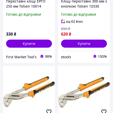
Переставні кліщі ЕРГО
Кліщі переставні 300 мм з
250 мм Tolsen 10014
кнопкою Tolsen 10330
Готово до відправки
Готово до відправки
62
від
₴
/міс
650
₴
330
₴
620
₴
Купити
Купити
98%
100%
First Market Tool's
etools