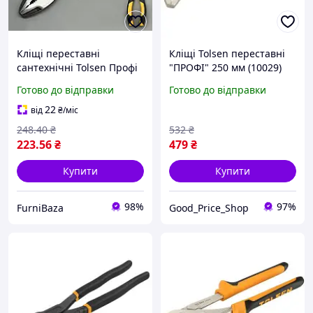
Кліщі переставні
Кліщі Tolsen переставні
сантехнічні Tolsen Профі
"ПРОФІ" 250 мм (10029)
200 мм ручний трубний
Готово до відправки
Готово до відправки
ключ для захвату труб,
гайок та фітингів
22
від
₴
/міс
248
.40
₴
532
₴
223
.56
₴
479
₴
Купити
Купити
98%
97%
FurniBaza
Good_Price_Shop