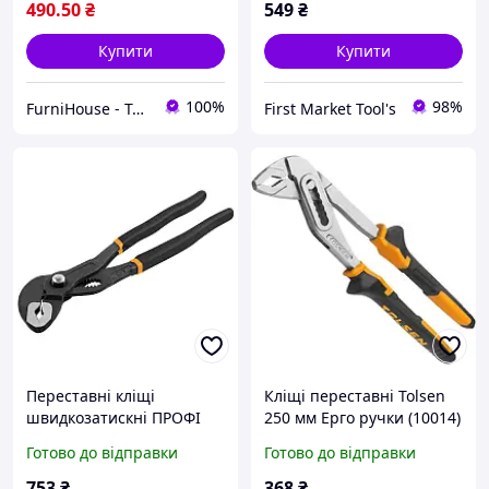
490
.50
₴
549
₴
Купити
Купити
100%
98%
FurniHouse - Товари для дому та саду
First Market Tool's
Переставні кліщі
Кліщі переставні Tolsen
швидкозатискні ПРОФІ
250 мм Ерго ручки (10014)
300 мм Tolsen 10330
Готово до відправки
Готово до відправки
753
₴
368
₴