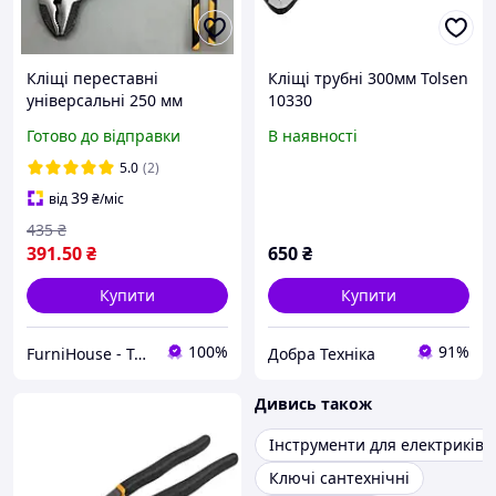
Кліщі переставні
Кліщі трубні 300мм Tolsen
універсальні 250 мм
10330
Профі, Tolsen
Готово до відправки
В наявності
5.0
(2)
39
від
₴
/міс
435
₴
391
.50
₴
650
₴
Купити
Купити
100%
91%
FurniHouse - Товари для дому та саду
Добра Техніка
Дивись також
Інструменти для електриків
Ключі сантехнічні