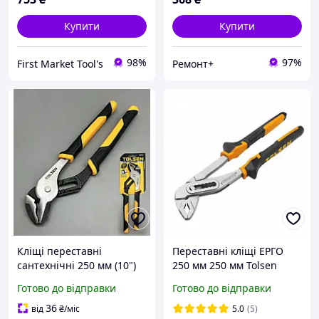
Купити
Купити
98%
97%
First Market Tool's
Ремонт+
Кліщі переставні
Переставні кліщі ЕРГО
сантехнічні 250 мм (10")
250 мм 250 мм Tolsen
Tolsen Profi з кованої сталі
Готово до відправки
Готово до відправки
для захоплення труб,
гайок та болтів
36
від
₴
/міс
5.0
(5)