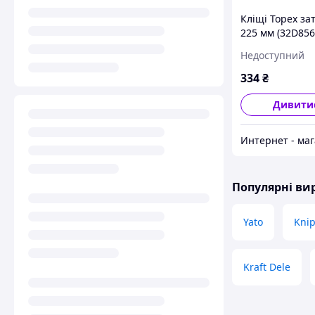
Кліщі Topex зат
225 мм (32D856
Недоступний
334
₴
Дивити
Популярні в
Yato
Kni
Kraft Dele