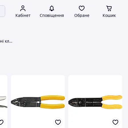
Кабінет
Сповіщення
Обране
Кошик
Ковальські, монтажні, столярні кліщі TOPEX