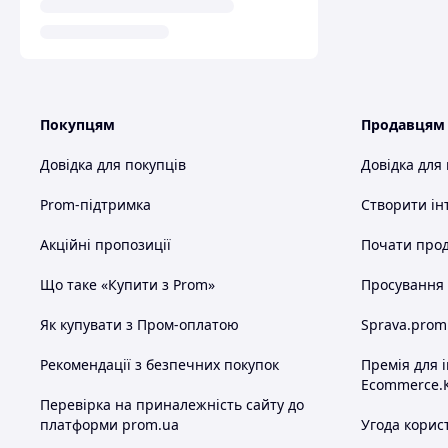
Покупцям
Продавцям
Довідка для покупців
Довідка для
Prom-підтримка
Створити ін
Акційні пропозиції
Почати прод
Що таке «Купити з Prom»
Просування в
Як купувати з Пром-оплатою
Sprava.prom
Рекомендації з безпечних покупок
Премія для 
Ecommerce.
Перевірка на приналежність сайту до
платформи prom.ua
Угода корис