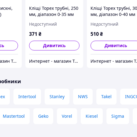
искні,
Кліщі Topex трубні, 250
Кліщі Topex трубні, 3
)
мм, діапазон 0-35 мм
мм, діапазон 0-40 мм
(34D512)
(34D513)
Недоступний
Недоступний
371
₴
510
₴
сь
Дивитись
Дивитись
Интернет - магазин Tehnospace.com.ua
Интернет - магазин Tehnospace.com.ua
Интернет
иробники
pex
Intertool
Stanley
NWS
Takel
INGC
Mastertool
Geko
Vorel
Kiesel
Sigma