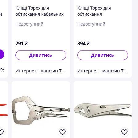
Кліщі Topex для
Кліщі Topex для
)
обтискання кабельних
обтискання
наконечників, 210 мм
неізольованих
Недоступний
Недоступний
(32D404)
наконечників 1.5 6 мм2
(32D410)
291
₴
394
₴
Дивитись
Дивитись
9%
Интернет - магазин Tehnospace.com.ua
Интернет - магазин Tehnospace.com.ua