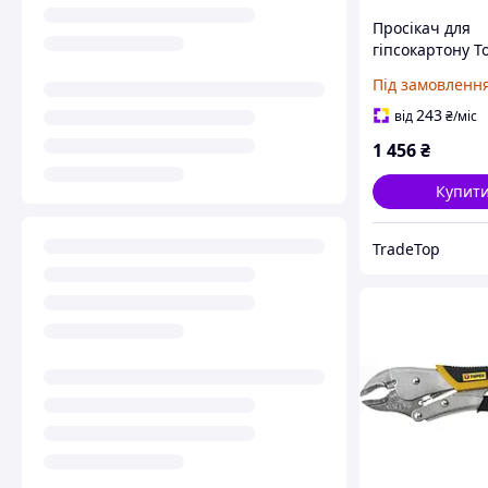
Просікач для
гіпсокартону T
мм
Під замовленн
243
від
₴
/міс
1 456
₴
Купит
TradeTop