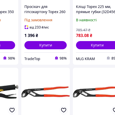
Просікач для
Кліщі Topex 225 мм,
opex 350
гіпсокартону Topex 260
прямые губки (32D456
мм
я
Під замовлення
В наявності
233
від
₴
/міс
785
.47
₴
1 396
₴
783
.08
₴
и
Купити
Купити
98%
98%
8
TradeTop
MLG KRAM