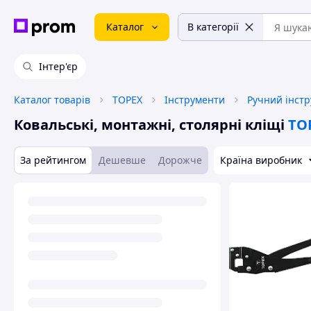
Каталог
В категорії
Інтер'єр
Каталог товарів
TOPEX
Інструменти
Ручний інст
Ковальські, монтажні, столярні кліщі
TO
За рейтингом
Дешевше
Дорожче
Країна виробник