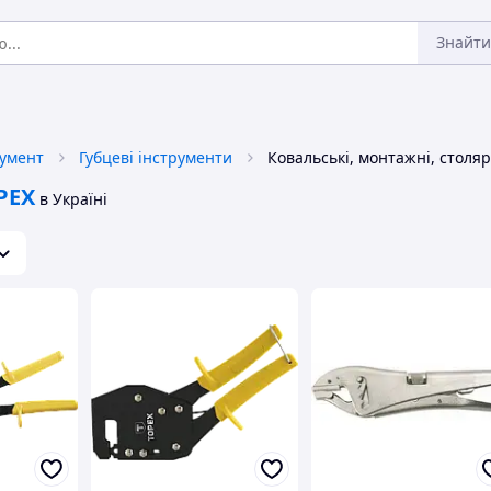
Знайти
румент
Губцеві інструменти
PEX
в Україні