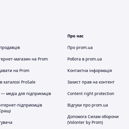
Про нас
 продавців
Про prom.ua
тернет-магазин
на Prom
Робота в prom.ua
авати на Prom
Контактна інформація
 каталозі ProSale
Захист прав на контент
 — медіа для підприємців
Content right protection
інтернет-підприємців
Відгуки про prom.ua
Кращі
Допомога Силам оборони
тувача
(Volonter by Prom)