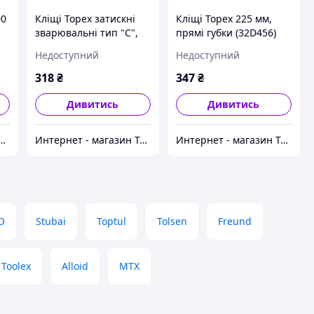
00
Кліщі Topex затискні
Кліщі Topex 225 мм,
зварювальні тип "C",
прямі губки (32D456)
280 мм (32D459)
Недоступний
Недоступний
318
₴
347
₴
Дивитись
Дивитись
 - магазин Tehnospace.com.ua
Интернет - магазин Tehnospace.com.ua
Интернет - магазин Tehnospace.com.ua
O
Stubai
Toptul
Tolsen
Freund
Toolex
Alloid
МТХ