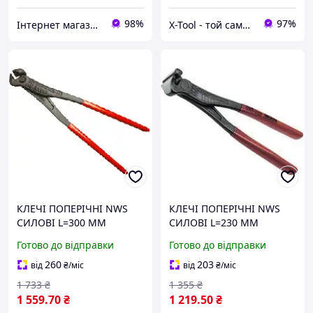
98%
97%
Інтернет магазин обладнання та інструменту "Чупі"
X-Tool - той самий інструмент!
КЛЕЧІ ПОПЕРІЧНІ NWS
КЛЕЧІ ПОПЕРІЧНІ NWS
СИЛОВІ L=300 ММ
СИЛОВІ L=230 ММ
Готово до відправки
Готово до відправки
260
203
від
₴
/міс
від
₴
/міс
1 733
₴
1 355
₴
1 559
.70
₴
1 219
.50
₴