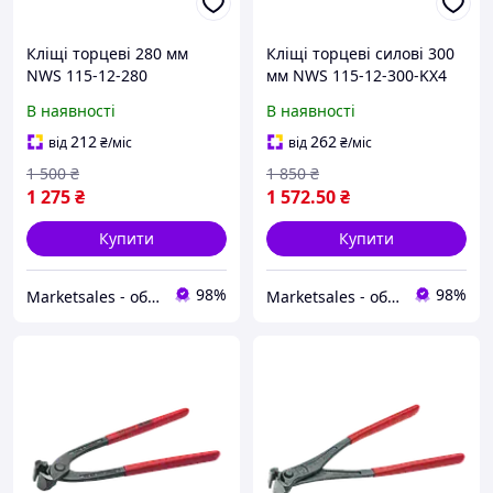
Кліщі торцеві 280 мм
Кліщі торцеві силові 300
NWS 115-12-280
мм NWS 115-12-300-KX4
(Німеччина)
(Німеччина)
В наявності
В наявності
212
262
від
₴
/міс
від
₴
/міс
1 500
₴
1 850
₴
1 275
₴
1 572
.50
₴
Купити
Купити
98%
98%
Marketsales - обладнання та інструменти
Marketsales - обладнання та інструменти