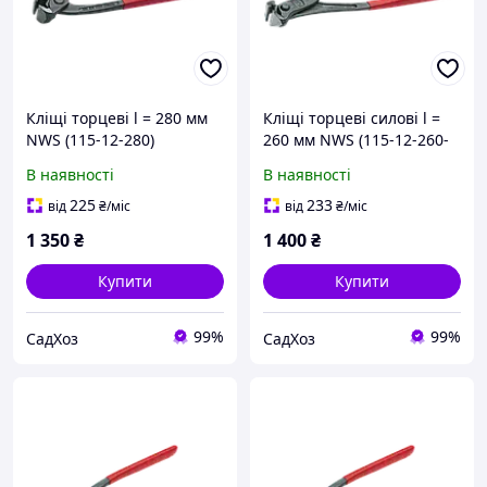
Кліщі торцеві l = 280 мм
Кліщі торцеві силові l =
NWS (115-12-280)
260 мм NWS (115-12-260-
KX3)
В наявності
В наявності
225
233
від
₴
/міс
від
₴
/міс
1 350
₴
1 400
₴
Купити
Купити
99%
99%
СадХоз
СадХоз