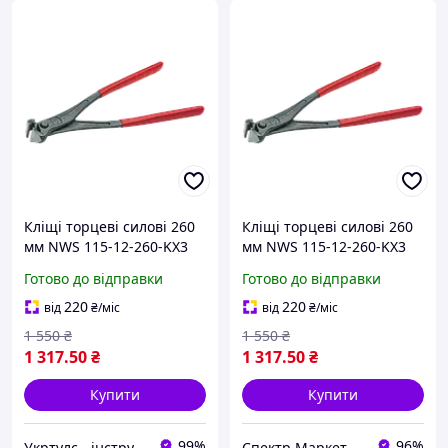
Кліщі торцеві силові 260
Кліщі торцеві силові 260
мм NWS 115-12-260-KX3
мм NWS 115-12-260-KX3
(Німеччина)
(Німеччина)
Готово до відправки
Готово до відправки
220
220
від
₴
/міс
від
₴
/міс
1 550
₴
1 550
₴
1 317
.50
₴
1 317
.50
₴
Купити
Купити
99%
96%
Укртулс - інструменти та обладнання
Спектр Маркет - професійне обладнання та інструмент