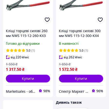
Кліщі торцеві силові 260
Кліщі торцеві силові 300
мм NWS 115-12-260-KX3
мм NWS 115-12-300-KX4
(Німеччина)
(Німеччина)
Готово до відправки
В наявності
5.0
(1)
5.0
(1)
220
262
від
₴
/міс
від
₴
/міс
1 550
₴
1 850
₴
1 317
.50
₴
1 572
.50
₴
Купити
Купити
98%
96%
Marketsales - обладнання та інструменти
Спектр Маркет - професійне обладнання та інструмент
Дивись також