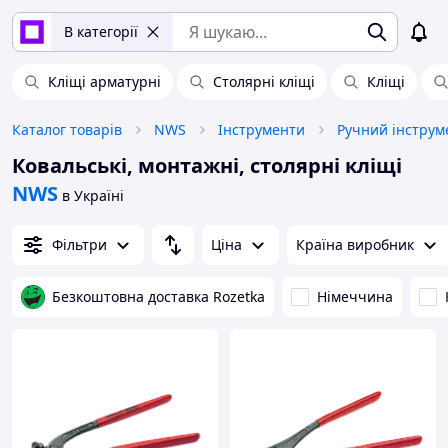
В категорії
Кліщі арматурні
Столярні кліщі
Кліщі
Каталог товарів
NWS
Інструменти
Ручний інструм
Ковальські, монтажні, столярні кліщі
NWS
в Україні
Фільтри
Ціна
Країна виробник
Безкоштовна доставка Rozetka
Німеччина