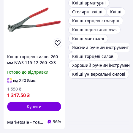
Кліщі арматурні
Столярні кліщі
Кліщі
Кліщі торцеві столярні
Кліщі переставні nws
Кліщі монтажні
Якісний ручний інструмент
Кліщі торцеві силові
Кліщі торцеві силові 260
мм NWS 115-12-260-KX3
Хороший ручний інструмент
(Німеччина)
Готово до відправки
Кліщі універсальні силові
220
від
₴
/міс
1 550
₴
1 317
.50
₴
Купити
96%
Marketsale - товари зі знижкою