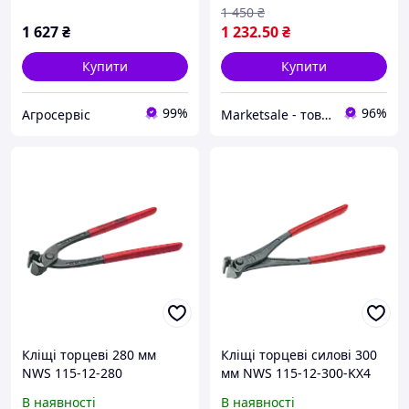
1 450
₴
1 627
₴
1 232
.50
₴
Купити
Купити
99%
96%
Агросервіс
Marketsale - товари зі знижкою
Кліщі торцеві 280 мм
Кліщі торцеві силові 300
NWS 115-12-280
мм NWS 115-12-300-KX4
(Німеччина)
(Німеччина)
В наявності
В наявності