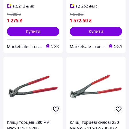
212
262
від
₴
/міс
від
₴
/міс
1 500
₴
1 850
₴
1 275
₴
1 572
.50
₴
Купити
Купити
96%
96%
Marketsale - товари зі знижкою
Marketsale - товари зі знижкою
Кліщі торцеві 280 мм
Кліщі торцеві силові 230
NWS 115-12-280
мм NWS 115-12-230-KX2