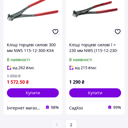
Кліщі торцеві силові 300
Кліщі торцеві силові l =
мм NWS 115-12-300-KX4
230 мм NWS (115-12-230-
(Німеччина)
KX2)
В наявності
В наявності
262
215
від
₴
/міс
від
₴
/міс
1 850
₴
1 572
.50
₴
1 290
₴
Купити
Купити
98%
99%
Інтернет магазин обладнання та інструменту "Чупі"
СадХоз
1
2