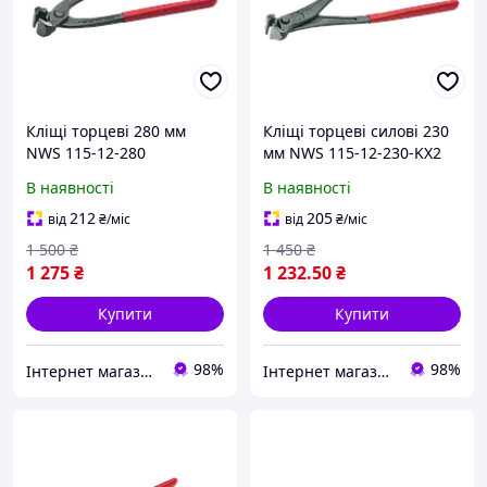
Кліщі торцеві 280 мм
Кліщі торцеві силові 230
NWS 115-12-280
мм NWS 115-12-230-KX2
(Німеччина)
(Німеччина)
В наявності
В наявності
212
205
від
₴
/міс
від
₴
/міс
1 500
₴
1 450
₴
1 275
₴
1 232
.50
₴
Купити
Купити
98%
98%
Інтернет магазин обладнання та інструменту "Чупі"
Інтернет магазин обладнання та інструменту "Чупі"