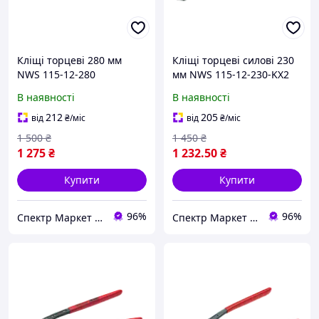
Кліщі торцеві 280 мм
Кліщі торцеві силові 230
NWS 115-12-280
мм NWS 115-12-230-KX2
(Німеччина)
(Німеччина)
В наявності
В наявності
212
205
від
₴
/міс
від
₴
/міс
1 500
₴
1 450
₴
1 275
₴
1 232
.50
₴
Купити
Купити
96%
96%
Спектр Маркет - професійне обладнання та інструмент
Спектр Маркет - професійне обладнання та інструмент