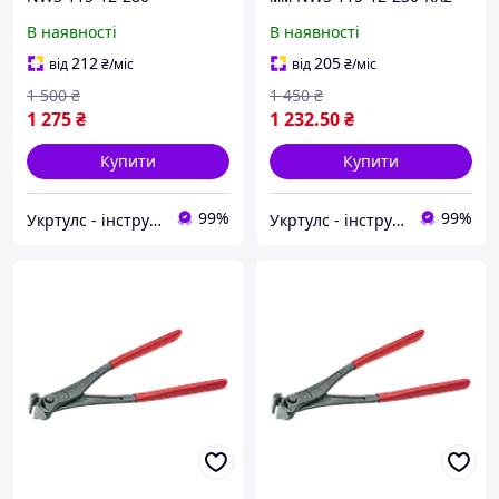
(Німеччина)
(Німеччина)
В наявності
В наявності
212
205
від
₴
/міс
від
₴
/міс
1 500
₴
1 450
₴
1 275
₴
1 232
.50
₴
Купити
Купити
99%
99%
Укртулс - інструменти та обладнання
Укртулс - інструменти та обладнання