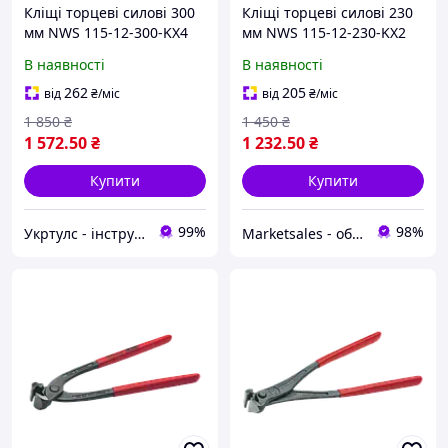
Кліщі торцеві силові 300
Кліщі торцеві силові 230
мм NWS 115-12-300-KX4
мм NWS 115-12-230-KX2
(Німеччина)
(Німеччина)
В наявності
В наявності
262
205
від
₴
/міс
від
₴
/міс
1 850
₴
1 450
₴
1 572
.50
₴
1 232
.50
₴
Купити
Купити
99%
98%
Укртулс - інструменти та обладнання
Marketsales - обладнання та інструменти