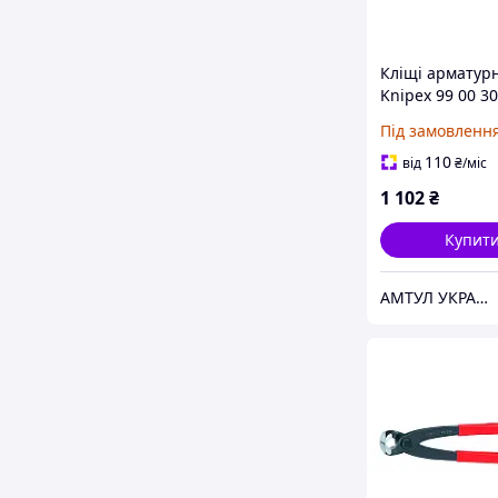
Кліщі арматурн
Knipex 99 00 3
Під замовленн
110
від
₴
/міс
1 102
₴
Купит
АМТУЛ УКРАЇНА