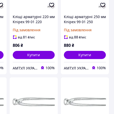
мм
Кліщі арматурні 220 мм
Кліщі арматурні 250 мм
Knipex 99 01 220
Knipex 99 01 250
Під замовлення
Під замовлення
81
88
від
₴
/міс
від
₴
/міс
806
₴
880
₴
Купити
Купити
0%
100%
100%
АМТУЛ УКРАЇНА
АМТУЛ УКРАЇНА