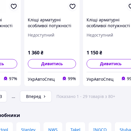
і
Кліщі арматурні
Кліщі арматурні
жності
особливої потужності
особливої потужності
250 мм Knipex 99 10
250 мм Knipex 99 11
Недоступний
Недоступний
250
250
1 360
₴
1 150
₴
сь
Дивитись
Дивитись
97%
99%
9
УкрАвтоСпец
УкрАвтоСпец
3
...
Вперед
Показано 1 - 29 товарів з 80+
иробники
rtool
Stanley
NWS
Takel
INGCO
Stuba