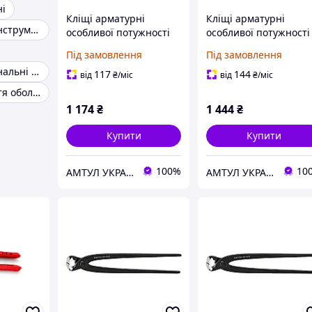
ні
Кліщі арматурні
Кліщі арматурні
Професійний інструмент
особливої потужності
особливої потужності
250 мм Knipex 99 11
300 мм Knipex 99 11
Під замовлення
Під замовлення
250
300
Багатофункціональні кліщі для електромонтажних робіт KNIPEX
117
144
від
₴
/міс
від
₴
/міс
Кліщі для зняття оболонки дроту
1 174
₴
1 444
₴
Купити
Купити
100%
10
АМТУЛ УКРАЇНА
АМТУЛ УКРАЇНА