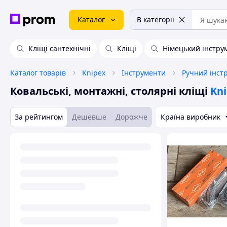
Каталог
В категорії
Кліщі сантехнічні
Кліщі
Німецький інстру
Каталог товарів
Knipex
Інструменти
Ручний інст
Ковальські, монтажні, столярні кліщі
Kn
За рейтингом
Дешевше
Дорожче
Країна виробник