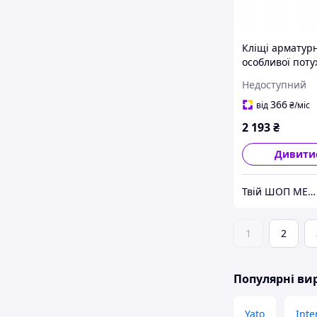
Кліщі арматурн
особливої поту
Knipex 300 мм
Недоступний
366
від
₴
/міс
2 193
₴
Дивити
Твій ШОП МЕГА корисних речей "Механік"
1
2
Популярні в
Yato
Inte