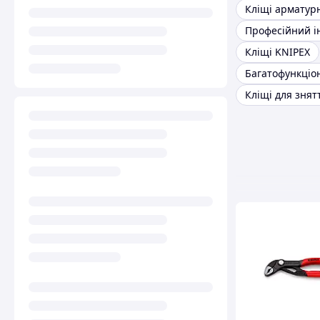
Кліщі арматур
Кліщі KNIPEX