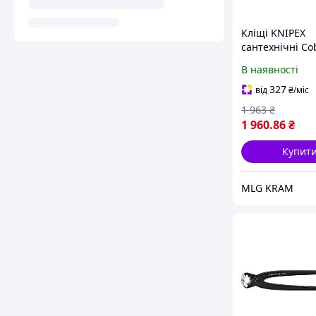
Кліщі KNIPEX
сантехнічні Co
01 125)
В наявності
327
від
₴
/міс
1 963
₴
1 960
.86
₴
Купит
MLG KRAM