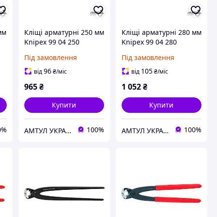
мм
Кліщі арматурні 250 мм
Кліщі арматурні 280 мм
Knipex 99 04 250
Knipex 99 04 280
Під замовлення
Під замовлення
96
105
від
₴
/міс
від
₴
/міс
965
₴
1 052
₴
Купити
Купити
0%
100%
100%
АМТУЛ УКРАЇНА
АМТУЛ УКРАЇНА