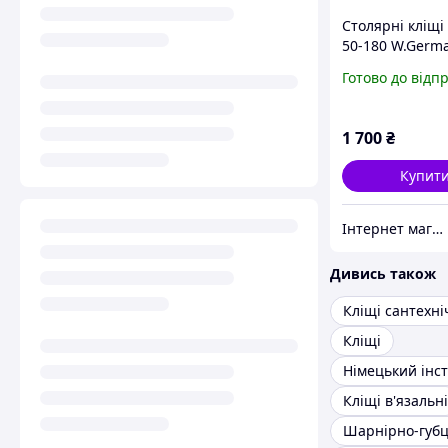
Столярні кліщі
50-180 W.Germ
мм нові, кліщі 
Готово до відп
цвяхів (2 шт)
1 700
₴
Купит
Iнтернет магазин Барахолочка
Дивись також
Кліщі сантехні
Кліщі
Німецький інс
Кліщі в'язальні