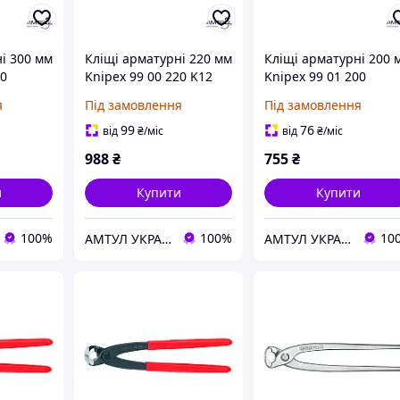
і 300 мм
Кліщі арматурні 220 мм
Кліщі арматурні 200 
00
Knipex 99 00 220 K12
Knipex 99 01 200
я
Під замовлення
Під замовлення
99
76
від
₴
/міс
від
₴
/міс
988
₴
755
₴
и
Купити
Купити
100%
100%
10
АМТУЛ УКРАЇНА
АМТУЛ УКРАЇНА