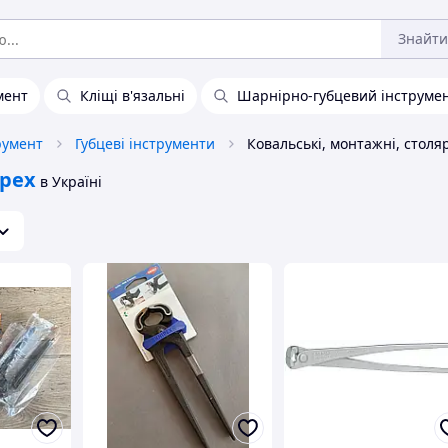
Знайти
мент
Кліщі в'язальні
Шарнірно-губцевий інструме
румент
Губцеві інструменти
ipex
в Україні