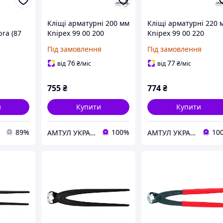
Кліщі арматурні 200 мм
Кліщі арматурні 220 
bra (87
Knipex 99 00 200
Knipex 99 00 220
Під замовлення
Під замовлення
76
77
від
₴
/міс
від
₴
/міс
755
₴
774
₴
и
Купити
Купити
89%
100%
10
АМТУЛ УКРАЇНА
АМТУЛ УКРАЇНА