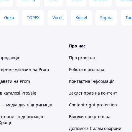
Geko
TOPEX
Vorel
Kiesel
Sigma
Too
Про нас
 продавців
Про prom.ua
тернет-магазин
на Prom
Робота в prom.ua
авати на Prom
Контактна інформація
 каталозі ProSale
Захист прав на контент
 — медіа для підприємців
Content right protection
інтернет-підприємців
Відгуки про prom.ua
Кращі
Допомога Силам оборони