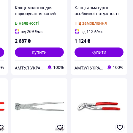
Кліщі-молоток для
Кліщі арматурні
підковування коней
особливої потужності
300 мм - Knipex 55 00
250 мм Knipex 99 10
В наявності
Під замовлення
300
250
269
112
від
₴
/міс
від
₴
/міс
2 687
₴
1 124
₴
Купити
Купити
9%
100%
100%
АМТУЛ УКРАЇНА
АМТУЛ УКРАЇНА