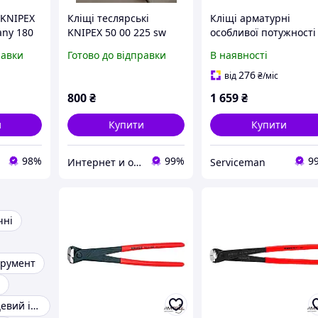
 KNIPEX
Кліщі теслярські
Кліщі арматурні
any 180
KNIPEX 50 00 225 sw
особливої потужності
для
99 14 300
равки
Готово до відправки
В наявності
276
від
₴
/міс
800
₴
1 659
₴
и
Купити
Купити
98%
99%
9
Интернет и оффлайн магазин инструментов в Запорожье "Инструмент"
Serviceman
чні
трумент
Шарнірно-губцевий інструмент