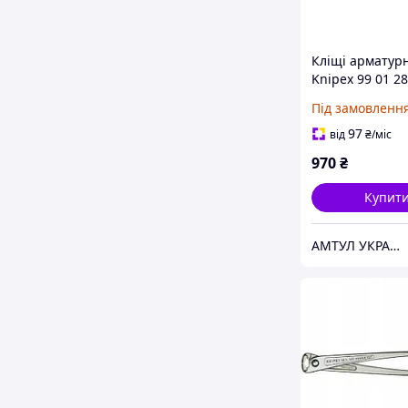
Кліщі арматурн
Knipex 99 01 2
Під замовленн
97
від
₴
/міс
970
₴
Купит
АМТУЛ УКРАЇНА