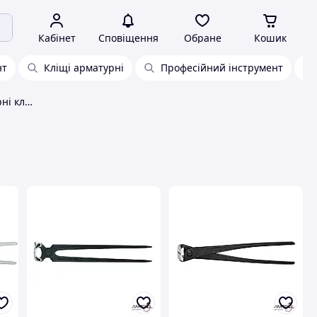
Кабінет
Сповіщення
Обране
Кошик
нт
Кліщі арматурні
Професійний інструмент
Ковальські, монтажні, столярні кліщі Knipex