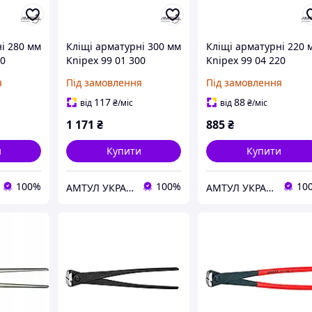
і 280 мм
Кліщі арматурні 300 мм
Кліщі арматурні 220 
80
Knipex 99 01 300
Knipex 99 04 220
я
Під замовлення
Під замовлення
117
88
від
₴
/міс
від
₴
/міс
1 171
₴
885
₴
и
Купити
Купити
100%
100%
10
АМТУЛ УКРАЇНА
АМТУЛ УКРАЇНА