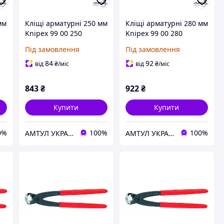
мм
Кліщі арматурні 250 мм
Кліщі арматурні 280 мм
Knipex 99 00 250
Knipex 99 00 280
Під замовлення
Під замовлення
84
92
від
₴
/міс
від
₴
/міс
843
₴
922
₴
Купити
Купити
0%
100%
100%
АМТУЛ УКРАЇНА
АМТУЛ УКРАЇНА