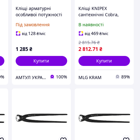
Кліщі арматурні
Кліщі KNIPEX
особливої потужності
сантехнічні Cobra,
250 мм Knipex 99 14
250мм (87 03 250)
Під замовлення
В наявності
250
128
469
від
₴
/міс
від
₴
/міс
2 815
.76
₴
1 285
₴
2 812
.71
₴
Купити
Купити
0%
100%
89%
АМТУЛ УКРАЇНА
MLG KRAM