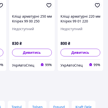
Кліщі арматурні 250 мм
Кліщі арматурні 220 мм
Knipex 99 00 250
Knipex 99 01 220
Недоступний
Недоступний
830
₴
800
₴
Дивитись
Дивитись
9%
99%
99%
УкрАвтоСпец
УкрАвтоСпец
i
Toptul
Tolsen
Freund
Kraft Dele