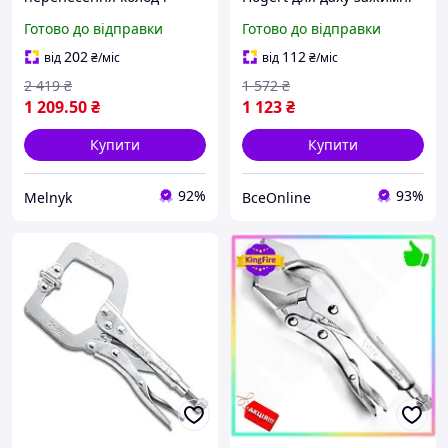
захоплення матеріалів
273 мм інструмент для
Готово до відправки
Готово до відправки
міцна конструкція для
монтажу даху клещі для
слюсарних і монтажних
металу
202
112
від
₴
/міс
від
₴
/міс
робіт
2 419
₴
1 572
₴
1 209
.50
₴
1 123
₴
Купити
Купити
92%
93%
Melnyk
ВсеOnline