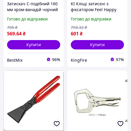
Затискач С-подібний 160
KI Кліщі затискні з
мм хром-ванадій чорний
фіксатором Feel Happy
з фіксатором
TOPTUL 200мм плоскі
Готово до відправки
Готово до відправки
губки для фіксації деталей
інструмент для зварюван
705
₴
793
.32
₴
FIR41_R
569
.64
₴
601
₴
Купити
Купити
96%
97%
BestMix
KingFire