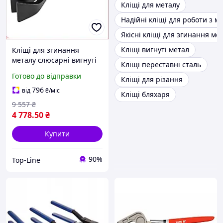
Кліщі для металу
Надійні кліщі для роботи з м
Якісні кліщі для згинання ме
Кліщі вигнуті метал
Кліщі для згинання
металу слюсарні вигнуті
Кліщі переставні сталь
45° для обробки
Готово до відправки
Кліщі для різання
листового металу L=280
мм
796
від
₴
/міс
Кліщі бляхаря
9 557
₴
4 778
.50
₴
Купити
90%
Top-Line