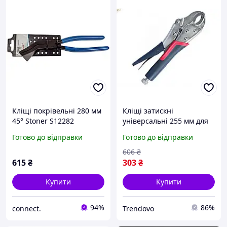
Кліщі покрівельні 280 мм
Кліщі затискні
45° Stoner S12282
універсальні 255 мм для
роботи з металом сталь
Готово до відправки
Готово до відправки
С45 для надійного захвату
606
₴
615
₴
303
₴
Купити
Купити
94%
86%
connect.
Trendovo