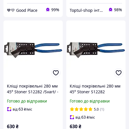
99%
98%
💙💛 Good Place
Toptul-shop інтернет магазин
Кліщі покрівельні 280 мм
Кліщі покрівельні 280 мм
45° Stoner S12282 /Svart/ -
45° Stoner S12282
stunning-products-for-life-
Love&Life -online-
Готово до відправки
Готово до відправки
multimarket-
63
від
₴
/міс
5.0
(1)
63
від
₴
/міс
630
₴
630
₴