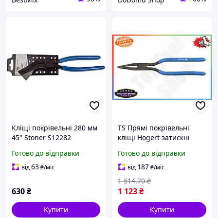
Кліщі покрівельні 280 мм
TS Прямі покрівельні
45° Stoner S12282
кліщі Hogert затискні
GoodPlace -worry-free-
Extra Line для
Готово до відправки
Готово до відправки
shopping-
покрівельних робіт
сталеві 273 мм для
63
187
від
₴
/міс
від
₴
/міс
згинання металу SHT55_Q
1 514
.70
₴
630
₴
1 123
₴
Купити
Купити