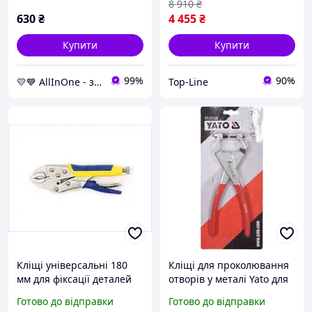
8 910
₴
630
₴
4 455
₴
Купити
Купити
99%
90%
💛💙 AllInOne - знаходь все необхідне в одному магазині!
Top-Line
Кліщі універсальні 180
Кліщі для проколювання
мм для фіксації деталей
отворів у металі Yato для
під час оброблення та
тонколистового металу з
Готово до відправки
Готово до відправки
зварювання нікельовані
ергономічними ручками