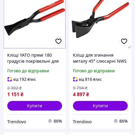
Кліщі YATO прямі 180
Кліщі для згинання
градусів покрівельні для
металу 45° слюсарні NWS
формування аркушів
L=280 мм для точного
Готово до відправки
Готово до відправки
металу довжина 280 мм
формування країв листа
ширина 60 мм
192
816
від
₴
/міс
від
₴
/міс
2 302
₴
9 794
₴
1 151
₴
4 897
₴
Купити
Купити
86%
86%
Trendovo
Trendovo