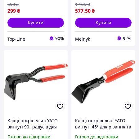
HRC 44-48
598
₴
1 155
₴
299
₴
577
.50
₴
Купити
Купити
90%
92%
Top-Line
Melnyk
Кліщі покрівельні YATO
Кліщі покрівельні YATO
вигнуті 90 градусів для
вигнуті 45° для різання та
різання та формування
формування металевих
Готово до відправки
Готово до відправки