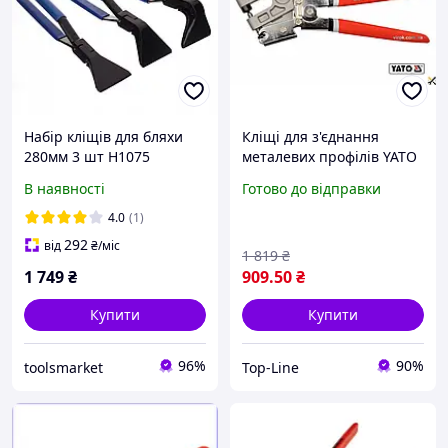
Набір кліщів для бляхи
Кліщі для з'єднання
280мм 3 шт H1075
металевих профілів YATO
для монтажу конструкцій
В наявності
Готово до відправки
товщина до 0.8 мм 275 мм
4.0
(1)
292
від
₴
/міс
1 819
₴
1 749
₴
909
.50
₴
Купити
Купити
96%
90%
toolsmarket
Top-Line