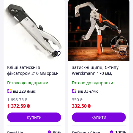
Кліщі затискні з
Затискні щипці C-типу
фіксатором 210 мм хром-
Werckmann 170 мм,
ванадій чорні
струбцина з фіксацією,
Готово до відправки
Готово до відправки
затиск до 35 мм
229
33
від
₴
/міс
від
₴
/міс
1 698
.75
₴
350
₴
1 372
.59
₴
332
.50
₴
Купити
Купити
96%
100%
BestMix
DoDomu Shop