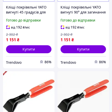
Кліщі покрівельні YATO
Кліщі покрівельні YATO
вигнуті 45 градусів для
вигнуті 90° для загинання
загинання гаків і
гаків оброблення
Готово до відправки
Готово до відправки
оброблення металу 280
черепиці металу 260 мм
мм
192
192
від
₴
/міс
від
₴
/міс
2 302
₴
2 302
₴
1 151
₴
1 151
₴
Купити
Купити
86%
86%
Trendovo
Trendovo