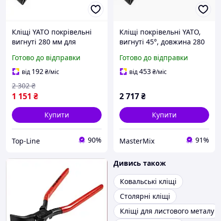
Кліщі YATO покрівельні
Кліщі покрівельні YATO,
вигнуті 280 мм для
вигнуті 45°, довжина 280
загинання гаків
мм, для загибання гачків і
Готово до відправки
Готово до відправки
оброблення черепиці
обробки черепиці та
металу
металу.
192
453
від
₴
/міс
від
₴
/міс
2 302
₴
1 151
₴
2 717
₴
Купити
Купити
90%
91%
Top-Line
MasterMix
Дивись також
Ковальські кліщі
Столярні кліщі
Кліщі для листового металу