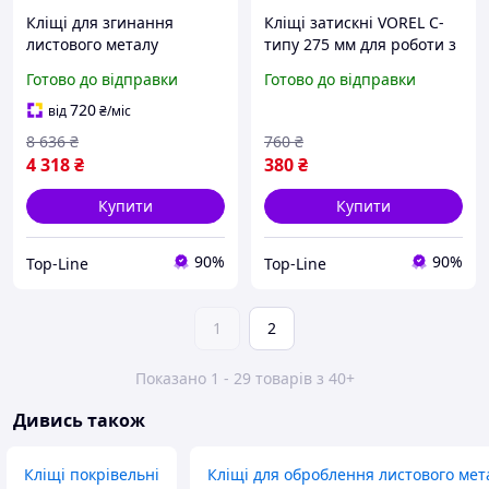
Кліщі для згинання
Кліщі затискні VOREL C-
листового металу
типу 275 мм для роботи з
слюсарні прямі для
металлом зручний
Готово до відправки
Готово до відправки
роботи з металом 280 мм
инструмент для фіксації
720
від
₴
/міс
8 636
₴
760
₴
4 318
₴
380
₴
Купити
Купити
90%
90%
Top-Line
Top-Line
1
2
Показано 1 - 29 товарів з 40+
Дивись також
Кліщі покрівельні
Кліщі для оброблення листового мет