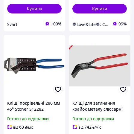
Купити
Купити
100%
99%
Svart
🍓Love&Life🍓: Світ Здоров'я 💋
Кліщі покрівельні 280 мм
Кліщі для загинання
45° Stoner S12282
крайок металу слюсарні
AllInOne -market-without-
45° потужні із широкими
Готово до відправки
Готово до відправки
queues-
губками для роботи з
металом 280 мм
63
742
від
₴
/міс
від
₴
/міс