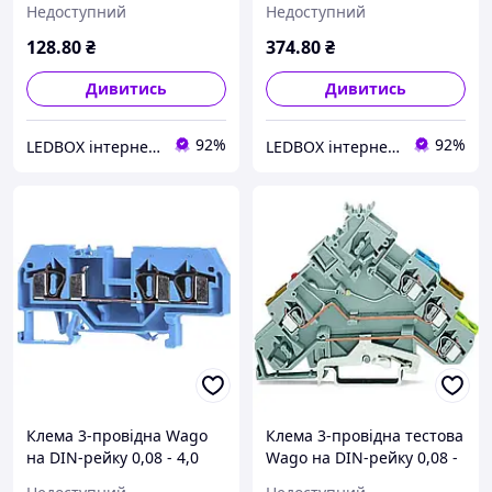
Недоступний
Недоступний
280-683
128
.80
₴
374
.80
₴
Дивитись
Дивитись
92%
92%
LEDBOX інтернет-магазин
LEDBOX інтернет-магазин
Клема 3-провідна Wago
Клема 3-провідна тестова
на DIN-рейку 0,08 - 4,0
Wago на DIN-рейку 0,08 -
мм2 281-684
2,5 мм2 280-572/281-420