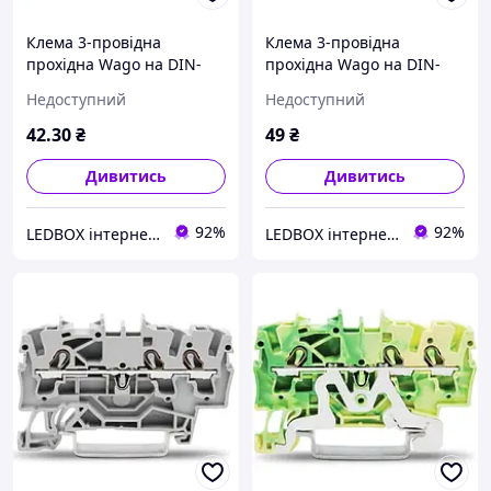
Клема 3-провідна
Клема 3-провідна
прохідна Wago на DIN-
прохідна Wago на DIN-
рейку 2,5 (4) мм2 2002-
рейку 2,5 (4) мм2 2002-
Недоступний
Недоступний
1304
1302
42
.30
₴
49
₴
Дивитись
Дивитись
92%
92%
LEDBOX інтернет-магазин
LEDBOX інтернет-магазин