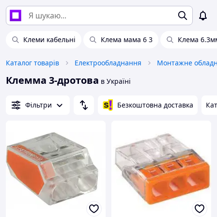
Клеми кабельні
Клема мама 6 3
Клема 6.3м
Каталог товарів
Електрообладнання
Монтажне облад
Клемма 3-дротова
в Україні
Фільтри
Безкоштовна доставка
Кат