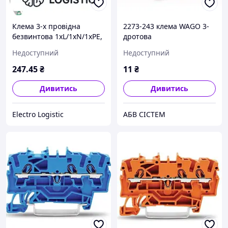
Клема 3-х провідна
2273-243 клема WAGO 3-
безвинтова 1хL/1хN/1хPE,
дротова
2.5мм2, 400В,
Недоступний
Недоступний
самозажимна PE, сірий
колір
247
.45
₴
11
₴
Дивитись
Дивитись
Electro Logistic
АБВ СІСТЕМ