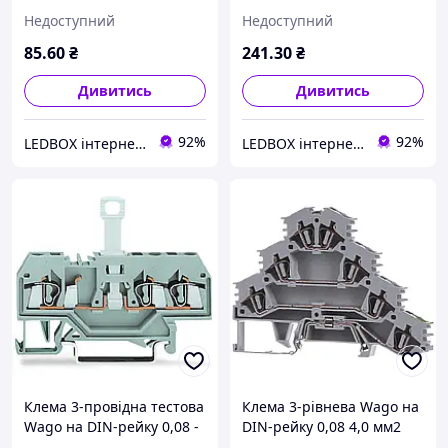
мм2 281-993
мм2 заземлююча 281-637
Недоступний
Недоступний
85
.60
₴
241
.30
₴
Дивитись
Дивитись
92%
92%
LEDBOX інтернет-магазин
LEDBOX інтернет-магазин
Клема 3-провідна тестова
Клема 3-рівнева Wago на
Wago на DIN-рейку 0,08 -
DIN-рейку 0,08 4,0 мм2
2,5 мм2 з розмикачем
281-530