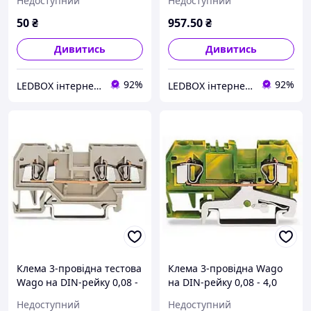
Недоступний
Недоступний
50
₴
957
.50
₴
Дивитись
Дивитись
92%
92%
LEDBOX інтернет-магазин
LEDBOX інтернет-магазин
Клема 3-провідна тестова
Клема 3-провідна Wago
Wago на DIN-рейку 0,08 -
на DIN-рейку 0,08 - 4,0
2,5 мм2 280-993
мм2 заземлююча 281-
Недоступний
Недоступний
687/999-950