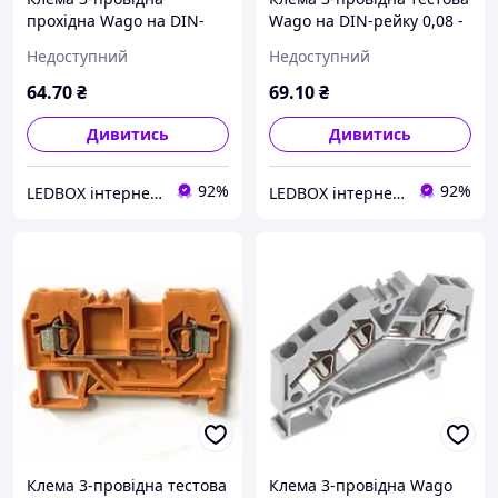
прохідна Wago на DIN-
Wago на DIN-рейку 0,08 -
рейку 0,08 - 2,5 мм2 280-
2,5 мм2 280-681
Недоступний
Недоступний
998
64
.70
₴
69
.10
₴
Дивитись
Дивитись
92%
92%
LEDBOX інтернет-магазин
LEDBOX інтернет-магазин
Клема 3-провідна тестова
Клема 3-провідна Wago