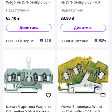
Wago на DIN-рейку 0,08 -
на DIN-рейку 0,08 - 4,0
2,5 мм2 280-650
мм2 281-631
Недоступний
Недоступний
65
.10
₴
83
.90
₴
Дивитись
Дивитись
92%
92%
LEDBOX інтернет-магазин
LEDBOX інтернет-магазин
Клема 3-дротова Wago на
Клема 3-провідна Wago
DIN-рейку 0,08-4,0 мм2 з
на DIN-рейку 0,08 - 4,0