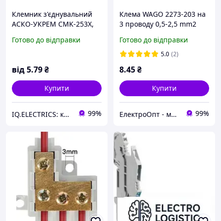
Клемник з'єднувальний
Клема WAGO 2273-203 на
АСКО-УКРЕМ CMK-253Х,
3 проводу 0,5-2,5 mm2
3-провідна оранжева
для розподільних коробок
Готово до відправки
Готово до відправки
клема, 200 шт.
5.0
(2)
від
5
.79
₴
8
.45
₴
Купити
Купити
99%
99%
IQ.ELECTRICS: купити електрику оптом
ЕлектроОпт - магазин електротоварів