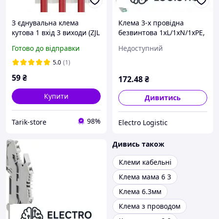
З єднувальна клема
Клема 3-х провідна
кутова 1 вхід 3 виходи (ZJL
безвинтова 1хL/1хN/1хPE,
0613), 60А, 400V. Сплітер
2.5мм2, 400В,
Готово до відправки
Недоступний
самозажимна PE, колір
сірий
5.0
(1)
59
₴
172
.48
₴
Купити
Дивитись
98%
Tarik-store
Electro Logistic
Дивись також
Клеми кабельні
Клема мама 6 3
Клема 6.3мм
Клема з проводом