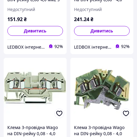
розмикачем 281-683
мм2 заземлююча 281-
Недоступний
Недоступний
637/999-950
151
.92
₴
241
.24
₴
Дивитись
Дивитись
92%
92%
LEDBOX інтернет-магазин
LEDBOX інтернет-магазин
Клема 3-провідна Wago
Клема 3-провідна Wago
на DIN-рейку 0,08 - 4,0
на DIN-рейку 0,08 - 4,0