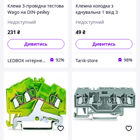
Клема 3-провідна тестова
Клемна колодка з
Wago на DIN-рейку
єднувальна 1 вхід 3
заземлююча 0,08 - 2,5
виходи, 60A, 400V (0.5 6
Недоступний
Недоступний
мм2 280-687
мм²)
231
₴
49
₴
Дивитись
Дивитись
92%
98%
LEDBOX інтернет-магазин
Tarik-store