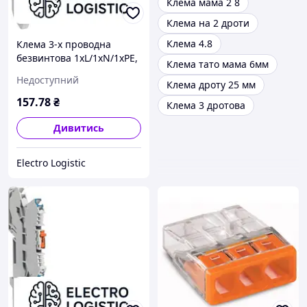
Клема мама 2 8
Клема на 2 дроти
Клема 4.8
Клема 3-х проводна
безвинтова 1хL/1хN/1хPE,
Клема тато мама 6мм
2.5мм2, 400В,
Недоступний
Клема дроту 25 мм
самозажимна PE, сірий
колір
157
.78
₴
Клема 3 дротова
Дивитись
Electro Logistic