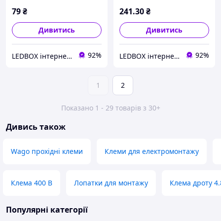
79
₴
241
.30
₴
Дивитись
Дивитись
92%
92%
LEDBOX інтернет-магазин
LEDBOX інтернет-магазин
1
2
Показано 1 - 29 товарів з 30+
Дивись також
Wago прохідні клеми
Клеми для електромонтажу
Клема 400 В
Лопатки для монтажу
Клемa дроту 4
Популярні категорії