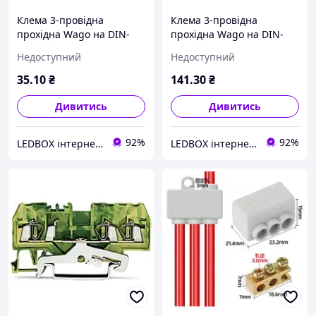
Клема 3-провідна
Клема 3-провідна
прохідна Wago на DIN-
прохідна Wago на DIN-
рейку 2,5 (4) мм2 2002-
рейку 2,5 (4) мм2
Недоступний
Недоступний
1301
заземлююча 2002-1307
35
.10
₴
141
.30
₴
Дивитись
Дивитись
92%
92%
LEDBOX інтернет-магазин
LEDBOX інтернет-магазин