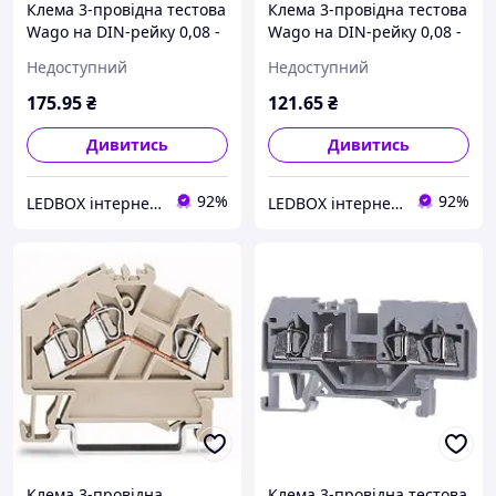
Клема 3-провідна тестова
Клема 3-провідна тестова
Wago на DIN-рейку 0,08 -
Wago на DIN-рейку 0,08 -
2,5 мм2 280-637
2,5 мм2 280-610
Недоступний
Недоступний
175
.95
₴
121
.65
₴
Дивитись
Дивитись
92%
92%
LEDBOX інтернет-магазин
LEDBOX інтернет-магазин
Клема 3-провідна
Клема 3-провідна тестова