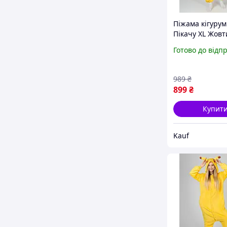
Піжама кігурум
Пікачу XL Жовт
(J400818)
Готово до відп
989
₴
899
₴
Купит
Kauf