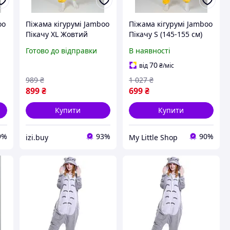
oo
Піжама кігурумі Jamboo
Піжама кігурумі Jamboo
Пікачу XL Жовтий
Пікачу S (145-155 см)
(J400818)
Готово до відправки
В наявності
70
від
₴
/міс
989
₴
1 027
₴
899
₴
699
₴
Купити
Купити
9%
93%
90%
izi.buy
My Little Shop