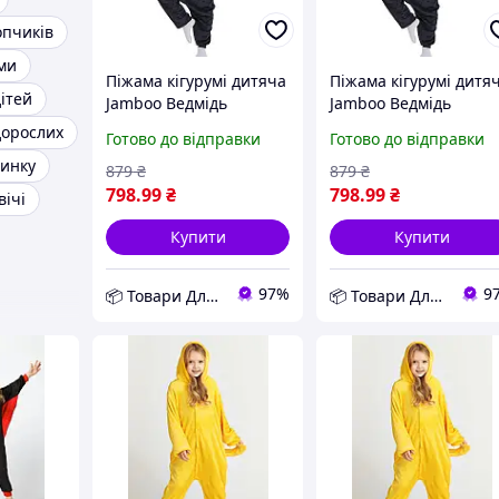
опчиків
ми
Піжама кігурумі дитяча
Піжама кігурумі дитя
ітей
Jamboo Ведмідь
Jamboo Ведмідь
Кумамон 110 см
Кумамон 120 см
дорослих
Готово до відправки
Готово до відправки
Чорний (J400437) D12-
Чорний (J400438) D12
чинку
2026
2026
879
₴
879
₴
798
.99
₴
798
.99
₴
вічі
Купити
Купити
97%
9
📦 Товари Для Дому
📦 Товари Для Дому