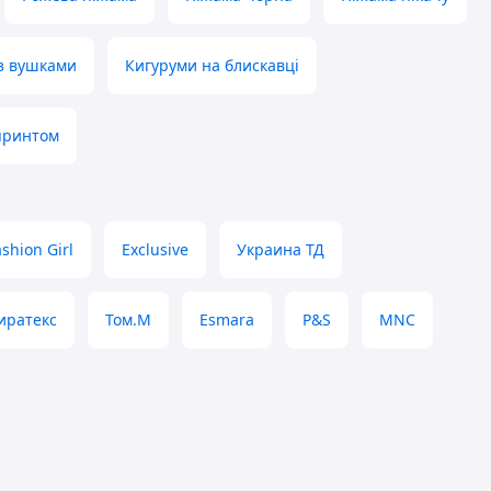
з вушками
Кигуруми на блискавці
принтом
ashion Girl
Exclusive
Украина ТД
иратекс
Том.М
Esmara
P&S
MNC