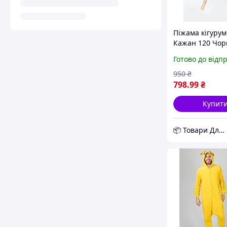
Піжама кігурум
Кажан 120 Чо
(J400294) D12-2
Готово до відп
950
₴
798
.99
₴
Купит
📦 Товари Для Дому