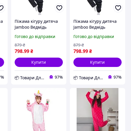
ча
Піжама кігуру дитяча
Піжама кігуру дитяча
Jamboo Ведмідь
Jamboo Ведмідь
Кумамон 130 см
Кумамон 140 см
Готово до відправки
Готово до відправки
-
Чорний (J400439) D12-
Чорний (J400440) D12-
2026
2026
879
₴
879
₴
798
.99
₴
798
.99
₴
Купити
Купити
7%
97%
97%
📦 Товари Для Дому
📦 Товари Для Дому