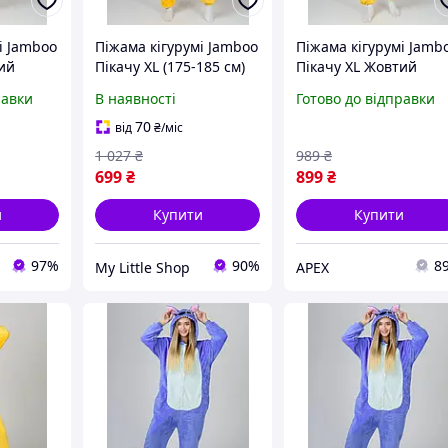
і Jamboo
Піжама кігурумі Jamboo
Піжама кігурумі Jamb
ий
Пікачу XL (175-185 см)
Пікачу XL Жовтий
(J400818)
равки
В наявності
Готово до відправки
70
від
₴
/міс
1 027
₴
989
₴
699
₴
899
₴
и
Купити
Купити
97%
90%
8
My Little Shop
APEX