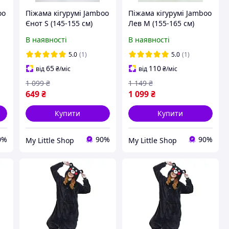
oo
Піжама кігурумі Jamboo
Піжама кігурумі Jamboo
Єнот S (145-155 см)
Лев M (155-165 см)
В наявності
В наявності
5.0
(1)
5.0
(1)
65
110
від
₴
/міс
від
₴
/міс
1 099
₴
1 149
₴
649
₴
1 099
₴
Купити
Купити
0%
90%
90%
My Little Shop
My Little Shop