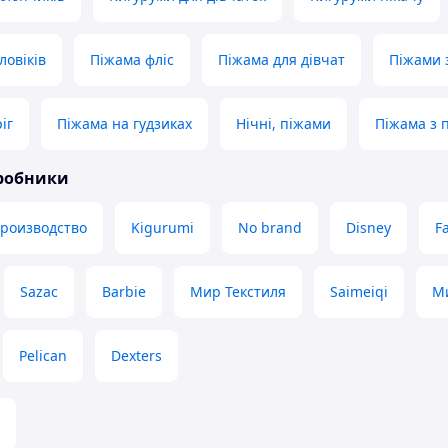
ловіків
Піжама фліс
Піжама для дівчат
Піжами 
іг
Піжама на гудзиках
Нічні, піжами
Піжама з 
иробники
производство
Kigurumi
No brand
Disney
F
Sazac
Barbie
Мир Текстиля
Saimeiqi
М
Pelican
Dexters