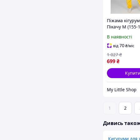
Піжама кігурум
Пікачу M (155-1
В наявності
70
від
₴
/міс
1 027
₴
699
₴
Купит
My Little Shop
1
2
Дивись тако
Кигуруми для 