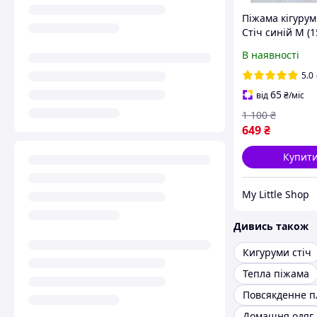
Піжама кігурум
Стіч синій M (
см)
В наявності
5.0
65
від
₴
/міс
1 100
₴
649
₴
Купит
My Little Shop
Дивись також
Кигуруми стіч
Тепла піжама
Повсякденне п
Домашня одяг