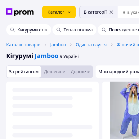
Каталог
В категорії
Кигуруми стіч
Тепла піжама
Повсякденне 
Каталог товарів
Jamboo
Одяг та взуття
Жіночий о
Кігурумі
Jamboo
в Україні
За рейтингом
Дешевше
Дорожче
Міжнародний роз