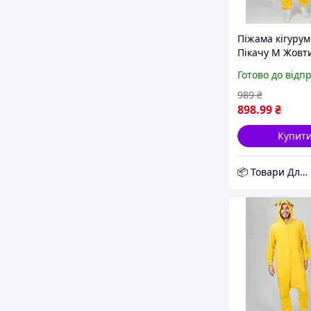
Піжама кігурум
Пікачу M Жовт
(J400816) D12-2
Готово до відп
989
₴
898
.99
₴
Купит
📦 Товари Для Дому