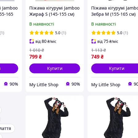
і Jamboo
Піжама кігурумі Jamboo
Піжама кігурумі Jamb
155-165
Жираф S (145-155 см)
Зебра M (155-165 см)
В наявності
В наявності
(1)
5.0
(1)
5.0
(1)
80
75
від
₴
/міс
від
₴
/міс
1 010
₴
1 113
₴
799
₴
749
₴
и
Купити
Купити
90%
90%
9
My Little Shop
My Little Shop
лаття