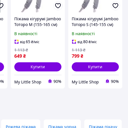
oo
Піжама кігурумі Jamboo
Піжама кігурумі Jamboo
Тоторо M (155-165 см)
Тоторо S (145-155 см)
В наявності
В наявності
65
80
від
₴
/міс
від
₴
/міс
1 113
₴
1 113
₴
649
₴
799
₴
Купити
Купити
0%
90%
90%
My Little Shop
My Little Shop
Рожева піжама
Піжама чорна
Піжама пікачу