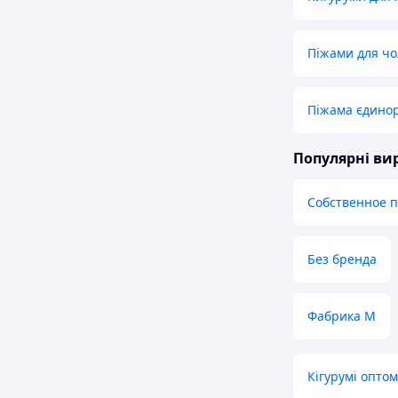
Піжами для чо
Піжама єдинор
Популярні в
Собственное 
Без бренда
Фабрика М
Кігурумі оптом