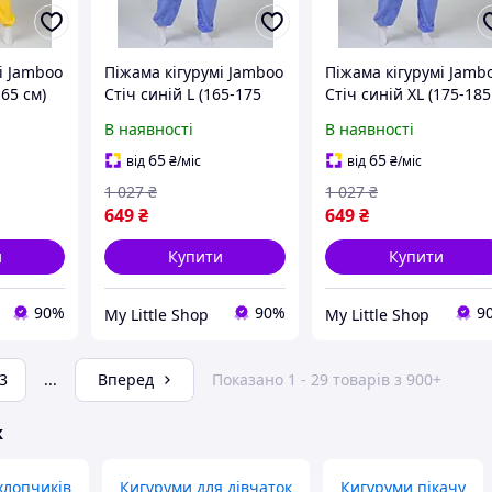
і Jamboo
Піжама кігурумі Jamboo
Піжама кігурумі Jamb
65 см)
Стіч синій L (165-175
Стіч синій XL (175-185
см)
см)
В наявності
В наявності
65
65
від
₴
/міс
від
₴
/міс
1 027
₴
1 027
₴
649
₴
649
₴
и
Купити
Купити
90%
90%
9
My Little Shop
My Little Shop
3
...
Вперед
Показано 1 - 29 товарів з 900+
ж
хлопчиків
Кигуруми для дівчаток
Кигуруми пікачу