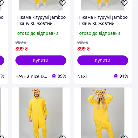
oo
Піжама кігурумі Jamboo
Піжама кігурумі Jamboo
Пікачу XL Жовтий
Пікачу XL Жовтий
(J400818)
(J400818)
Готово до відправки
Готово до відправки
989
₴
989
₴
899
₴
899
₴
Купити
Купити
7%
89%
91%
HAVE a nice DAY
NEXT