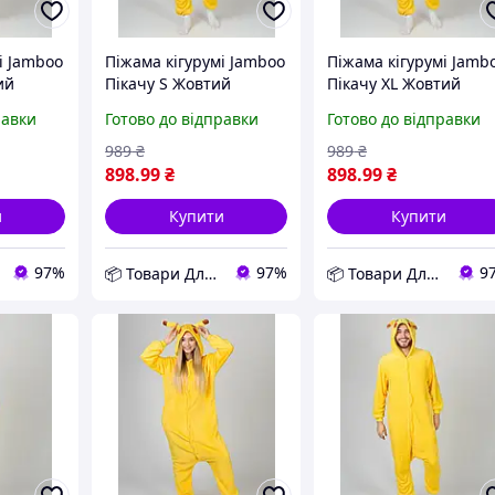
і Jamboo
Піжама кігурумі Jamboo
Піжама кігурумі Jamb
ий
Пікачу S Жовтий
Пікачу XL Жовтий
026
(J400815) D12-2026
(J400818) D12-2026
равки
Готово до відправки
Готово до відправки
989
₴
989
₴
898
.99
₴
898
.99
₴
и
Купити
Купити
97%
97%
9
📦 Товари Для Дому
📦 Товари Для Дому