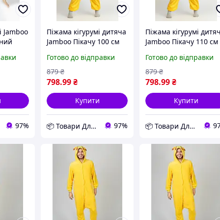
і Jamboo
Піжама кігурумі дитяча
Піжама кігурумі дитя
рний
Jamboo Пікачу 100 см
Jamboo Пікачу 110 см
026
Жовтий (J400130) D12-
Жовтий (J400131) D12
равки
Готово до відправки
Готово до відправки
2026
2026
879
₴
879
₴
798
.99
₴
798
.99
₴
и
Купити
Купити
97%
97%
9
📦 Товари Для Дому
📦 Товари Для Дому