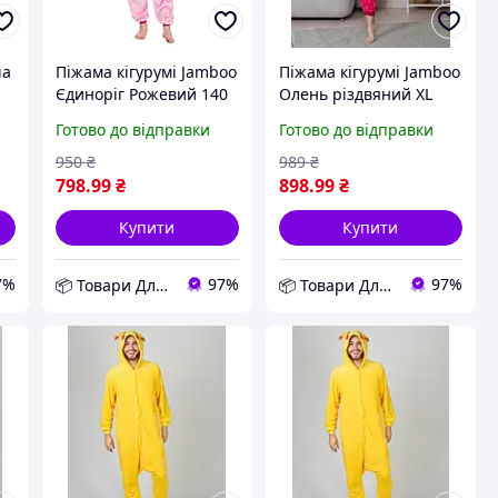
ча
Піжама кігурумі Jamboo
Піжама кігурумі Jamboo
Єдиноріг Рожевий 140
Олень різдвяний XL
-
(J400152) D12-2026
Рожевий (J401850) D12-
Готово до відправки
Готово до відправки
2026
950
₴
989
₴
798
.99
₴
898
.99
₴
Купити
Купити
7%
97%
97%
📦 Товари Для Дому
📦 Товари Для Дому