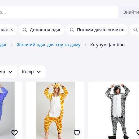
Знайти
плаття
Домашня одяг
Піжами для хлопчиків
дяг
Жіночий одяг для сну та дому
Кігурумі Jamboo
мір
Колір