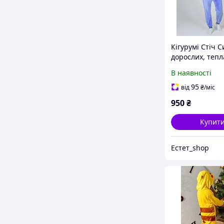
Кігурумі Стіч С
дорослих, тепл
суцільна піжам
В наявності
дорослих
95
від
₴
/міс
950
₴
Купит
Естет_shop