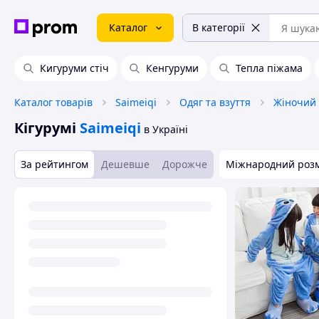
Каталог
В категорії
Кигуруми стіч
Кенгуруми
Тепла піжама
Каталог товарів
Saimeiqi
Одяг та взуття
Жіночий 
Кігурумі
Saimeiqi
в Україні
За рейтингом
Дешевше
Дорожче
Міжнародний роз