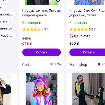
убик
ми
Кігурумі дитячі, Піжама
Кігурумі Стіч Синій д
Кигуруми для хлопчиків
кігурумі дракон
дорослих , тепла
Беззубик для хлопчика
суцільна піжама для
ітей
В наявності
В наявності
і дівчинки, костюм
дорослих
івчаток
беззубика
4.8
(4)
5.0
(1)
Жіноча піжама комбінезон
95
від
₴
/міс
849
₴
649
₴
950
₴
Купити
Купити
97%
9
Cocktail
Естет_shop