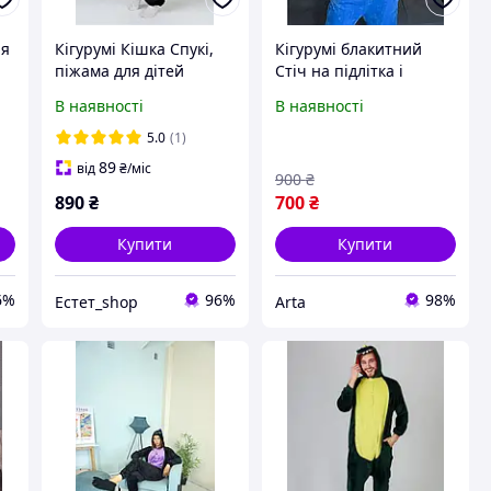
ля
Кігурумі Кішка Спукі,
Кігурумі блакитний
піжама для дітей
Стіч на підлітка і
Spooky cat . Тепла м'яка
дорослого тепла
В наявності
В наявності
дитяча піжама
піжама кегурумі синій
Стіч на ґудзиках для
5.0
(1)
всієї родини
89
від
₴
/міс
900
₴
890
₴
700
₴
Купити
Купити
6%
96%
98%
Естет_shop
Arta