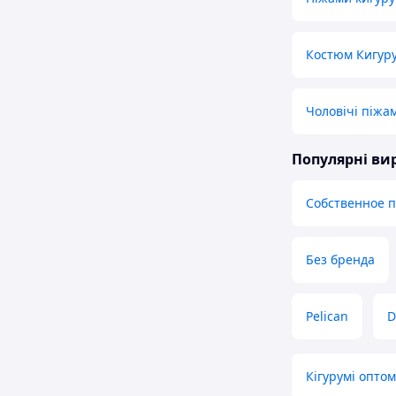
Костюм Кигур
Чоловічі піжа
Популярні в
Собственное 
Без бренда
Pelican
D
Кігурумі оптом