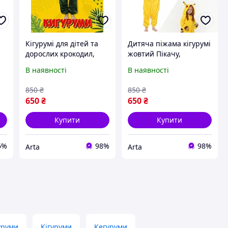
Кігурумі для дітей та
Дитяча піжама кігурумі
дорослих крокодил,
жовтий Пікачу,
ка
піжама кігурумі
плюшевий на ґудзиках
В наявності
В наявності
зелений дракон для
кегурумі для дитини на
хлопчика та дівчинки
зріст 100-145 см
850
₴
850
₴
кегурумі Діно
650
₴
650
₴
Купити
Купити
6%
98%
98%
Arta
Arta
уруми
Кігуруми
Кегуруми