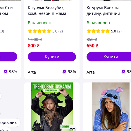
мі Стіч
Кігурумі Беззубик,
Кігурумі Вовк на
стюм
комбінезон піжама
дитину, дитячий
опчиків і
кігурумі для чоловіка
кігурумі сірого кольо
В наявності
В наявності
ма
чорний дракон, костюм
піжама кегурумі для
ідлітків
нічна фурія для
хлопчика підлітка 110
(3)
5.0
(2)
5.0
(2)
дівчини
140 см.
1 000
₴
850
₴
800
₴
650
₴
и
Купити
Купити
98%
98%
9
Arta
Arta
дорослих