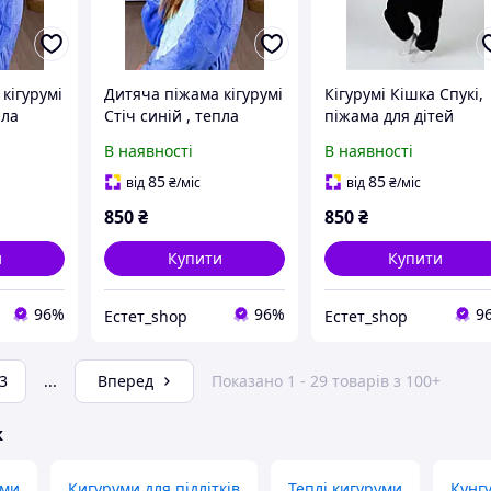
кігурумі
Дитяча піжама кігурумі
Кігурумі Кішка Спукі,
пла
Стіч синій , тепла
піжама для дітей
дитяча піжама
Spooky cat . Тепла м'я
В наявності
В наявності
дитяча піжама
85
85
від
₴
/міс
від
₴
/міс
850
₴
850
₴
и
Купити
Купити
96%
96%
9
Естет_shop
Естет_shop
3
...
Вперед
Показано 1 - 29 товарів з 100+
ж
уми
Кигуруми для підлітків
Теплі кигуруми
Кунг