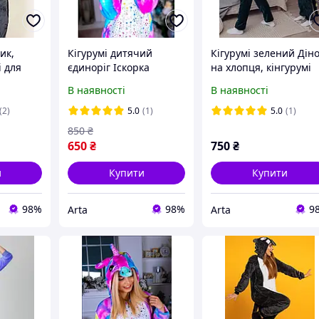
ик,
Кігурумі дитячий
Кігурумі зелений Дін
і для
єдиноріг Іскорка
на хлопця, кінгурумі
ий
райдужний плюшевий
крокодил для доросл
В наявності
В наявності
м
з блискавкою, піжама
на ґудзиках з довгим
дівчини
кегурумі єдиноріжка
хвостом теплий
(2)
5.0
(1)
5.0
(1)
для дівчинки 100-140
кегурумі
850
₴
650
₴
750
₴
и
Купити
Купити
98%
98%
9
Arta
Arta