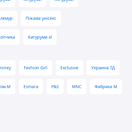
 лемур
Піжама унісекс
лопчика
Кигуруми xl
isney
Fashion Girl
Exclusive
Украина ТД
Том.М
Esmara
P&S
MNC
Фабрика М