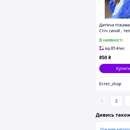
Дитяча піжама 
Стіч синій , те
дитяча піжама
В наявності
85
від
₴
/міс
850
₴
Купит
Естет_shop
1
2
Дивись тако
Піжами кигур