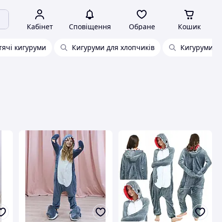
Кабінет
Сповіщення
Обране
Кошик
тячі кигуруми
Кигуруми для хлопчиків
Кигуруми дл