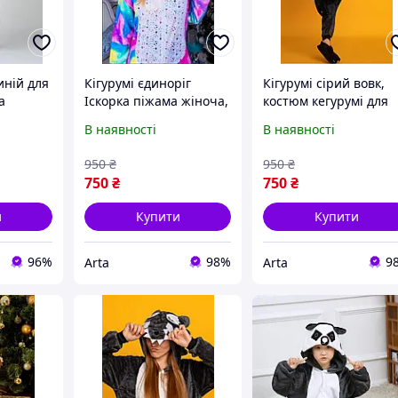
иній для
Кігурумі єдиноріг
Кігурумі сірий вовк,
а
Іскорка піжама жіноча,
костюм кегурумі для
а для
костюм кігурумі для
чоловіка, піжама
В наявності
В наявності
дорослих Єдиноріг із
кенгурумі чоловіча т
зірками, 145-195 см S-
жіноча унісекс розмі
950
₴
950
₴
XL
S-XL
750
₴
750
₴
и
Купити
Купити
96%
98%
9
Arta
Arta