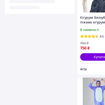
Кігурумі Беззуб
піжама кігурум
чоловіка чорн
В наявності
дракон, костю
беззубика для 
4.5
S M L XL
950
₴
750
₴
Купит
Arta