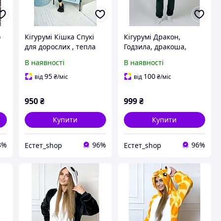
о
Кігурумі Кішка Спукі
Кігурумі Дракон,
для дорослих , тепла
Годзила, дракоша,
их
суцільна піжама для
динозавр, діно, піжама
В наявності
В наявності
дорослих
чоловіча. Тепла м'яка
піжама для чоловіка
95
100
від
₴
/міс
від
₴
/міс
950
₴
999
₴
Купити
Купити
8%
96%
96%
Естет_shop
Естет_shop