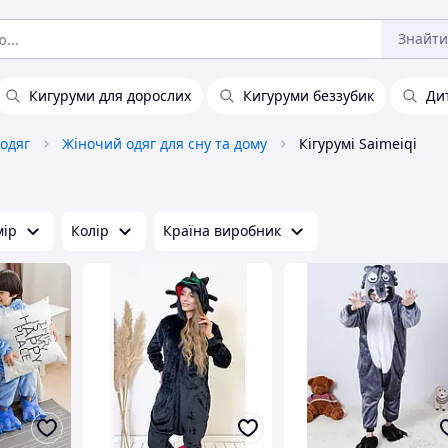
Знайти
Кигуруми для дорослих
Кигуруми беззубик
Ди
одяг
Жіночий одяг для сну та дому
Кігурумі Saimeiqi
мір
Колір
Країна виробник