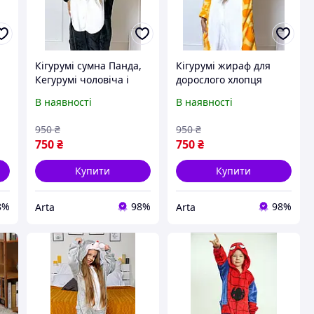
Кігурумі сумна Панда,
Кігурумі жираф для
Кегурумі чоловіча і
дорослого хлопця
жіноча Панда, тепла
дівчини, піжама
В наявності
В наявності
а
піжама кігурумі 145-195
кінгурумі для дівчини
р
см S-XL
та хлопця на ґудзиках і
950
₴
950
₴
капюшон
750
₴
750
₴
Купити
Купити
8%
98%
98%
Arta
Arta