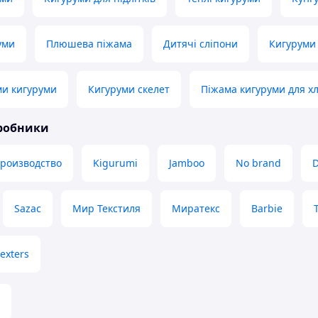
уми
Плюшева піжама
Дитячі сліпони
Кигуруми
ми кигуруми
Кигуруми скелет
Піжама кигуруми для х
иробники
производство
Kigurumi
Jamboo
No brand
D
Sazac
Мир Текстиля
Миратекс
Barbie
exters