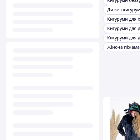
Кигуруми безз
Дитячі кигуру
Кигуруми для д
Кигуруми для д