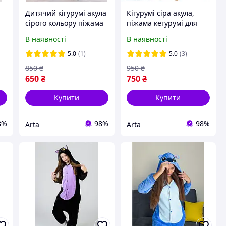
Дитячий кігурумі акула
Кігурумі сіра акула,
сірого кольору піжама
піжама кегурумі для
ру
кугурумі для підлітка
хлопця і дівчини,
В наявності
В наявності
дівчинки, костюм
костюм кенгурумі акула
-
кінгурумі на хлопчика
S M L XL на зріст 145-
5.0
(1)
5.0
(3)
190 см
850
₴
950
₴
650
₴
750
₴
Купити
Купити
8%
98%
98%
Arta
Arta