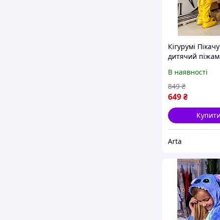
Кігурумі Пікачу
дитячий піжам
кігурумі покем
В наявності
хлопчика і дів
комбінезон кіг
849
₴
підлітка
649
₴
Купит
Arta