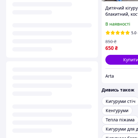
Дитячий кігуру
блакитний, ко
кігурумі для хл
В наявності
дівчаток ,піжа
кінгурумі для п
5.0
850
₴
650
₴
Купит
Arta
Дивись також
Кигуруми стіч
Кенгуруми
Тепла піжама
Кигуруми для 