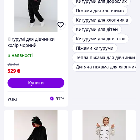
Кигуруми для дорослих
Піжами для хлопчиків
Кигуруми для хлопчиків
Кигуруми для дітей
Кигуруми для дівчаток
Кігурумі для дівчинки
колір чорний
Піжами кигуруми
ЦБ-00286141
В наявності
Тепла піжама для дівчинки
739
₴
Дитяча піжама для хлопчика
529
₴
Купити
97%
YUKI