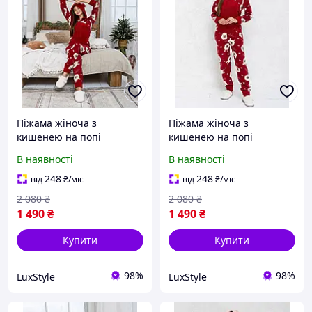
Піжама жіноча з
Піжама жіноча з
кишенею на попі
кишенею на попі
попожама , кігурумі ,
попожама , кігурумі ,
В наявності
В наявності
Альпаки червона, kigu
Альпаки червона, kigu
248
248
від
₴
/міс
від
₴
/міс
2 080
₴
2 080
₴
1 490
₴
1 490
₴
Купити
Купити
98%
98%
LuxStyle
LuxStyle