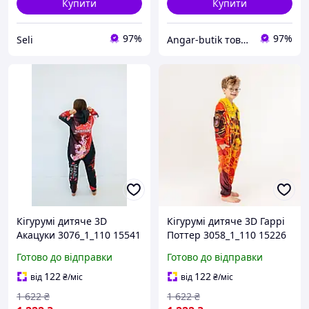
Купити
Купити
97%
97%
Seli
Angar-butik товари для дому та побуту
Кігурумі дитяче 3D
Кігурумі дитяче 3D Гаррі
Акацуки 3076_1_110 15541
Поттер 3058_1_110 15226
110 см
110 см
Готово до відправки
Готово до відправки
122
122
від
₴
/міс
від
₴
/міс
1 622
₴
1 622
₴