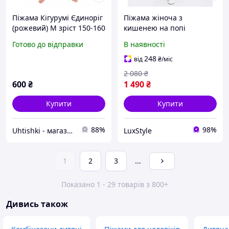
Піжама Кігурумі Єдиноріг
Піжама жіноча з
(рожевий) М зріст 150-160
кишенею на попі
см
попожама , кігурумі , з
Готово до відправки
В наявності
оленями червона, kigu
248
від
₴
/міс
2 080
₴
600
₴
1 490
₴
Купити
Купити
88%
98%
Uhtishki - магазин топових і знаменитих товарів
LuxStyle
1
2
3
...
Показано 1 - 29 товарів з 800+
Дивись також