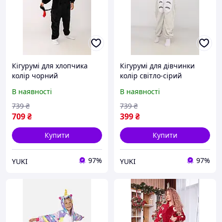
Кігурумі для хлопчика
Кігурумі для дівчинки
колір чорний
колір світло-сірий
ЦБ-00286142
ЦБ-00286074
В наявності
В наявності
739
₴
739
₴
709
₴
399
₴
Купити
Купити
97%
97%
YUKI
YUKI