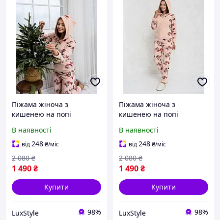
Піжама жіноча з
Піжама жіноча з
кишенею на попі
кишенею на попі
попожама , кігурумі , з
попожама , кігурумі , з
В наявності
В наявності
оленями рожева kigu
оленями рожева kigu
248
248
від
₴
/міс
від
₴
/міс
2 080
₴
2 080
₴
1 490
₴
1 490
₴
Купити
Купити
98%
98%
LuxStyle
LuxStyle