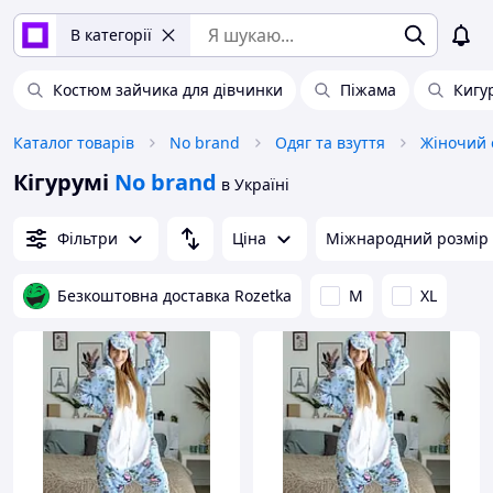
В категорії
Костюм зайчика для дівчинки
Піжама
Кигу
Каталог товарів
No brand
Одяг та взуття
Жіночий 
Кігурумі
No brand
в Україні
Фільтри
Ціна
Міжнародний розмір
Безкоштовна доставка Rozetka
M
XL