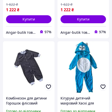
1 622
₴
1 622
₴
1 222
₴
1 222
₴
Купити
Купити
97%
97%
Angar-butik товари для дому та побуту
Angar-butik товари для дому та побуту
Комбінезон для дитини
Кігурумі дитячий
Горошок флісовий
махровий Хаскі для
спальний чорний
хлопчика з капюшоном
Готово до відправки
Готово до відправки