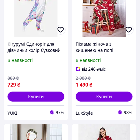
Кігурумі Єдиноріг для
Піжама жіноча з
дівчинки колір бузковий
кишенею на попі
ЦБ-00173981
попожама , кігурумі ,
В наявності
В наявності
Альпаки червона, kigu
248
від
₴
/міс
889
₴
2 080
₴
729
₴
1 490
₴
Купити
Купити
97%
98%
YUKI
LuxStyle