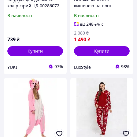
колір сірий ЦБ-00286072
кишенею на попі
попожама , кігурумі , з
В наявності
В наявності
оленями червона, kigu
248
від
₴
/міс
2 080
₴
739
₴
1 490
₴
Купити
Купити
97%
98%
YUKI
LuxStyle