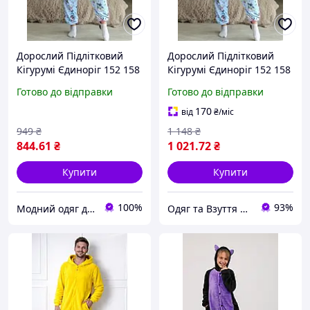
Дорослий Підлітковий
Дорослий Підлітковий
Кігурумі Єдиноріг 152 158
Кігурумі Єдиноріг 152 158
164 170 176
164 170 176
Готово до відправки
Готово до відправки
170
від
₴
/міс
949
₴
1 148
₴
844
.61
₴
1 021
.72
₴
Купити
Купити
100%
93%
Модний одяг для мене і крихітки
Одяг та Взуття для життя!