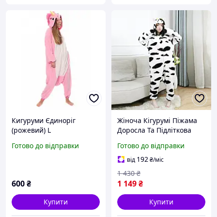
Кигуруми Єдиноріг
Жіноча Кігурумі Піжама
(рожевий) L
Доросла Та Підліткова
Чорно Білий Костюм
Готово до відправки
Готово до відправки
Корова Seli
192
від
₴
/міс
1 430
₴
600
₴
1 149
₴
Купити
Купити