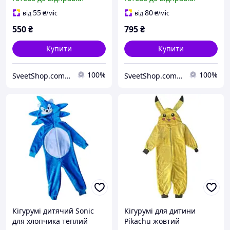
блакитний
55
80
від
₴
/міс
від
₴
/міс
550
₴
795
₴
Купити
Купити
100%
100%
SveetShop.com.ua - магазин взуття та одягу
SveetShop.com.ua - магазин взуття та одягу
Кігурумі дитячий Sonic
Кігурумі для дитини
для хлопчика теплий
Pikachu жовтий