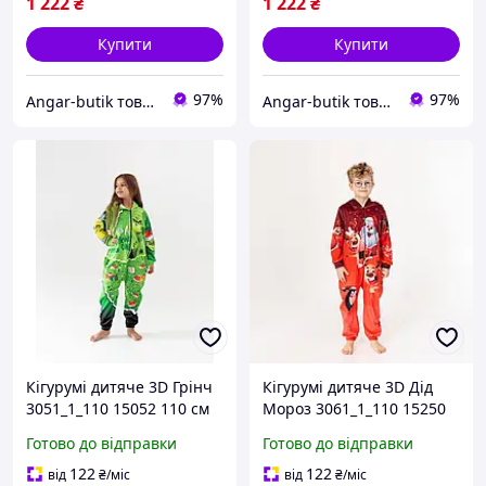
1 222
₴
1 222
₴
Купити
Купити
97%
97%
Angar-butik товари для дому та побуту
Angar-butik товари для дому та побуту
Кігурумі дитяче 3D Грінч
Кігурумі дитяче 3D Дід
3051_1_110 15052 110 см
Мороз 3061_1_110 15250
110 см
Готово до відправки
Готово до відправки
122
122
від
₴
/міс
від
₴
/міс