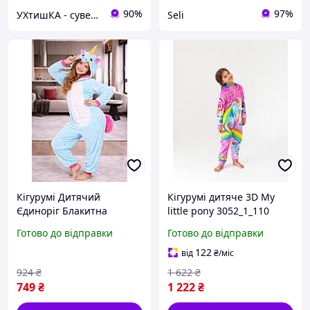
90%
97%
УХтишКА - сувеніри подарунки, приколи, цікаві речі та іграшки
Seli
Кігурумі Дитячий
Кігурумі дитяче 3D My
Єдиноріг Блакитна
little pony 3052_1_110
Піжама Підліткова З
15178 110 см
Готово до відправки
Готово до відправки
Кишенею На Попі Та
Копюшоном Seli
122
від
₴
/міс
924
₴
1 622
₴
749
₴
1 222
₴