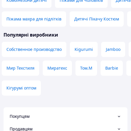
Комбінезони дитячі
Піжами для чоловіків
Дитяча
Піжама махра для підлітків
Дитячі Пікачу Костюм
Популярні виробники
Собственное производство
Kigurumi
Jamboo
Мир Текстиля
Миратекс
Том.М
Barbie
Кігурумі оптом
Покупцям
Продавцям