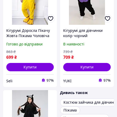
Кігурумі Доросла Пікачу
Кігурумі для дівчинки
Жовта Піжама Чоловіча
колір чорний
Жіноча З Кишенею На
ЦБ-00286070
Готово до відправки
В наявності
Попі Та Капюшоном Xl
Seli
863
₴
739
₴
699
₴
709
₴
Купити
Купити
97%
97%
Seli
YUKI
Дивись також
Костюм зайчика для дівчинк
Піжама