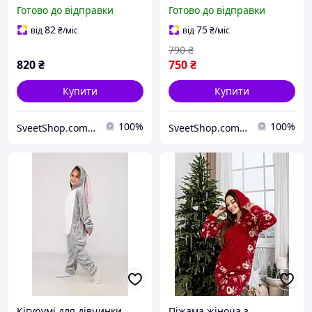
плюшевий комбінезон
Готово до відправки
Готово до відправки
синій
82
75
від
₴
/міс
від
₴
/міс
790
₴
820
₴
750
₴
Купити
Купити
100%
100%
SveetShop.com.ua - магазин взуття та одягу
SveetShop.com.ua - магазин взуття та одягу
Кігурумі для дівчинки
Піжама жіноча з