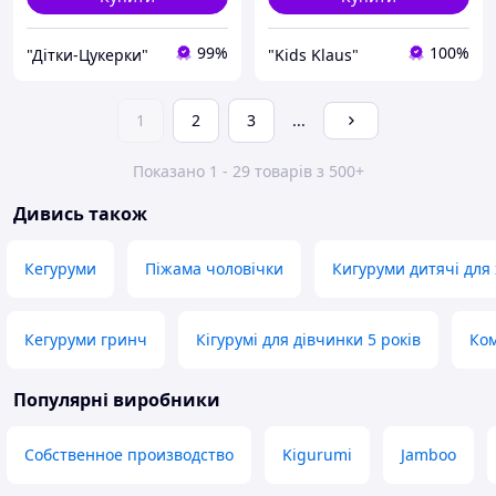
99%
100%
"Дітки-Цукерки"
"Kids Klaus"
1
2
3
...
Показано 1 - 29 товарів з 500+
Дивись також
Кегуруми
Піжама чоловічки
Кигуруми дитячі для
Кегуруми гринч
Кігурумі для дівчинки 5 років
Ком
Популярні виробники
Собственное производство
Kigurumi
Jamboo