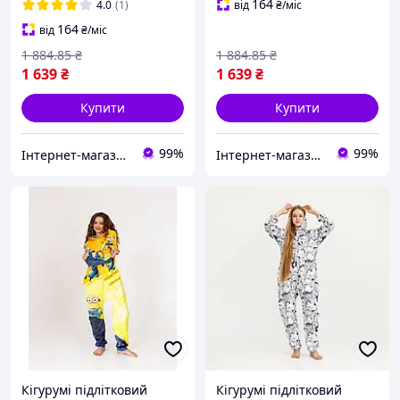
см
164
4.0
(1)
від
₴
/міс
164
від
₴
/міс
1 884
.85
₴
1 884
.85
₴
1 639
₴
1 639
₴
Купити
Купити
99%
99%
Інтернет-магазин «Світ іграшок»
Інтернет-магазин «Світ іграшок»
Кігурумі підлітковий
Кігурумі підлітковий