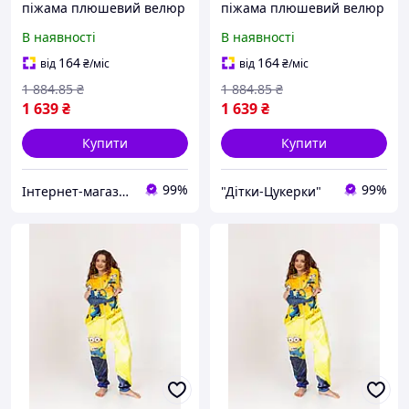
піжама плюшевий велюр
піжама плюшевий велюр
Міньйони на зріст 170 см
Аніме Black and White на
В наявності
В наявності
зріст 170 см
164
164
від
₴
/міс
від
₴
/міс
1 884
.85
₴
1 884
.85
₴
1 639
₴
1 639
₴
Купити
Купити
99%
99%
Інтернет-магазин «Світ іграшок»
"Дітки-Цукерки"