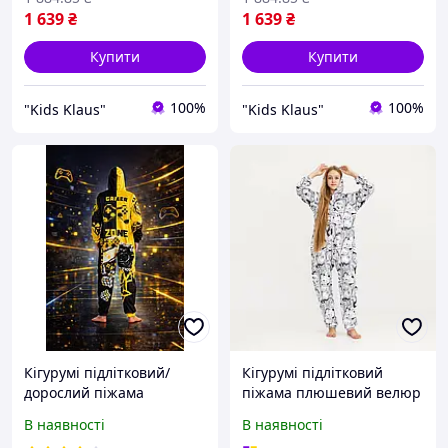
1 639
₴
1 639
₴
Купити
Купити
100%
100%
"Kids Klaus"
"Kids Klaus"
Кігурумі підлітковий/
Кігурумі підлітковий
дорослий піжама
піжама плюшевий велюр
плюшевий велюр NEW
Аніме Black and White на
В наявності
В наявності
GAME ZONE на зріст 158
зріст 170 см