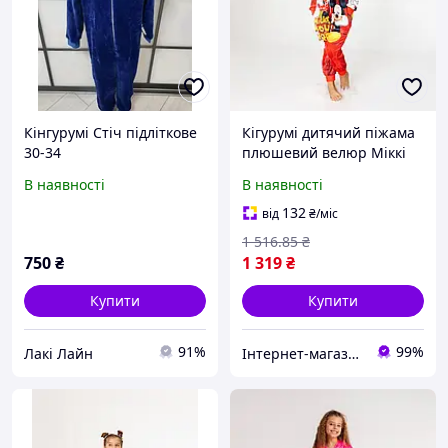
Кінгурумі Стіч підліткове
Кігурумі дитячий піжама
30-34
плюшевий велюр Міккі
Маус на зріст 146 см
В наявності
В наявності
132
від
₴
/міс
1 516
.85
₴
750
₴
1 319
₴
Купити
Купити
91%
99%
Лакі Лайн
Інтернет-магазин «Світ іграшок»