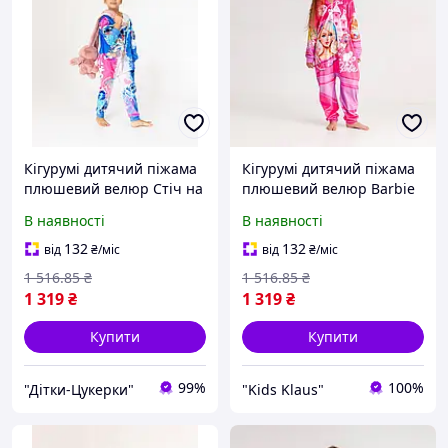
Кігурумі дитячий піжама
Кігурумі дитячий піжама
плюшевий велюр Стіч на
плюшевий велюр Barbie
зріст 146 см
на зріст 146 см
В наявності
В наявності
132
132
від
₴
/міс
від
₴
/міс
1 516
.85
₴
1 516
.85
₴
1 319
₴
1 319
₴
Купити
Купити
99%
100%
"Дітки-Цукерки"
"Kids Klaus"