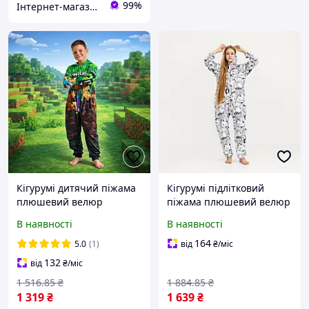
99%
Інтернет-магазин «Світ іграшок»
Кігурумі дитячий піжама
Кігурумі підлітковий
плюшевий велюр
піжама плюшевий велюр
Майнкрафт Minecraft на
Аніме Black and White на
В наявності
В наявності
зріст 146 см
зріст 170 см
164
5.0
(1)
від
₴
/міс
132
від
₴
/міс
1 516
.85
₴
1 884
.85
₴
1 319
₴
1 639
₴