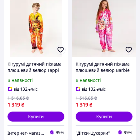
Кігурумі дитячий піжама
Кігурумі дитячий піжама
плюшевий велюр Гаррі
плюшевий велюр Barbie
Поттер на зріст 140 см
на зріст 146 см
В наявності
В наявності
132
132
від
₴
/міс
від
₴
/міс
1 516
.85
₴
1 516
.85
₴
1 319
₴
1 319
₴
Купити
Купити
99%
99%
Інтернет-магазин «Світ іграшок»
"Дітки-Цукерки"