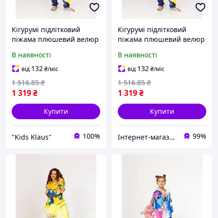
Кігурумі підлітковий
Кігурумі підлітковий
піжама плюшевий велюр
піжама плюшевий велюр
Міньйони на зріст 152 см
Міньйони на зріст 152 см
В наявності
В наявності
132
132
від
₴
/міс
від
₴
/міс
1 516
.85
₴
1 516
.85
₴
1 319
₴
1 319
₴
Купити
Купити
100%
99%
"Kids Klaus"
Інтернет-магазин «Світ іграшок»