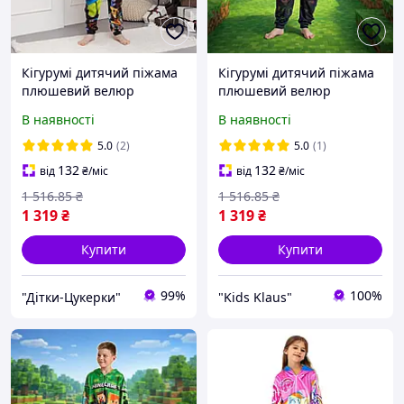
Кігурумі дитячий піжама
Кігурумі дитячий піжама
плюшевий велюр
плюшевий велюр
Роблокс на зріст 140 см
Майнкрафт Minecraft на
В наявності
В наявності
зріст 134 см
5.0
(2)
5.0
(1)
132
132
від
₴
/міс
від
₴
/міс
1 516
.85
₴
1 516
.85
₴
1 319
₴
1 319
₴
Купити
Купити
99%
100%
"Дітки-Цукерки"
"Kids Klaus"