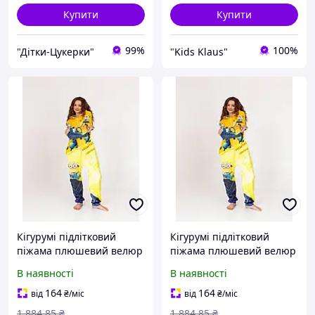
Купити
Купити
99%
100%
"Дітки-Цукерки"
"Kids Klaus"
Кігурумі підлітковий
Кігурумі підлітковий
піжама плюшевий велюр
піжама плюшевий велюр
Міньйони на зріст 170 см
Міньйони на зріст 158 см
В наявності
В наявності
164
164
від
₴
/міс
від
₴
/міс
1 884
.85
₴
1 884
.85
₴