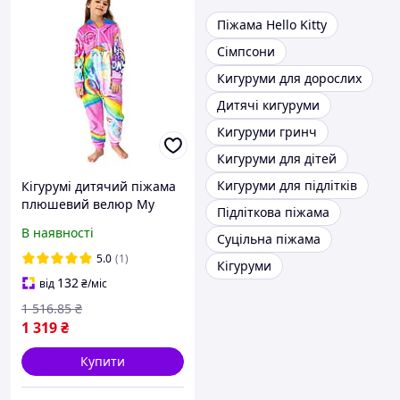
Піжама Hello Kitty
Сімпсони
Кигуруми для дорослих
Дитячі кигуруми
Кигуруми гринч
Кигуруми для дітей
Кигуруми для підлітків
Кігурумі дитячий піжама
плюшевий велюр My
Підліткова піжама
little pony на зріст 134 см
В наявності
Суцільна піжама
5.0
(1)
Кігуруми
132
від
₴
/міс
1 516
.85
₴
1 319
₴
Купити