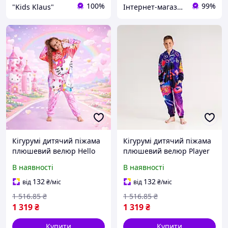
100%
99%
"Kids Klaus"
Інтернет-магазин «Світ іграшок»
Кігурумі дитячий піжама
Кігурумі дитячий піжама
плюшевий велюр Hello
плюшевий велюр Player
Kitty на зріст 146 см
на зріст 140 см
В наявності
В наявності
132
132
від
₴
/міс
від
₴
/міс
1 516
.85
₴
1 516
.85
₴
1 319
₴
1 319
₴
Купити
Купити