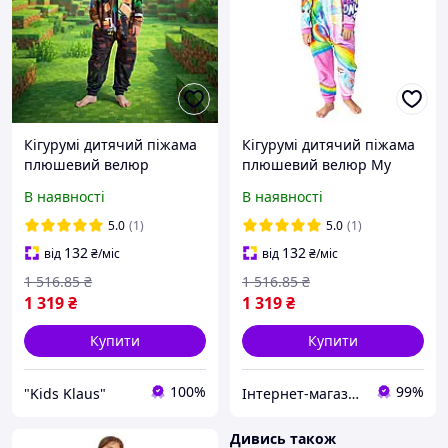
Кігурумі дитячий піжама
Кігурумі дитячий піжама
плюшевий велюр
плюшевий велюр My
Майнкрафт Minecraft на
little pony на зріст 128 см
В наявності
В наявності
зріст 128 см
5.0
(1)
5.0
(1)
132
132
від
₴
/міс
від
₴
/міс
1 516
.85
₴
1 516
.85
₴
1 319
₴
1 319
₴
Купити
Купити
100%
99%
"Kids Klaus"
Інтернет-магазин «Світ іграшок»
Дивись також