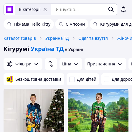
В категорії
Піжама Hello Kitty
Сімпсони
Кигуруми для д
Каталог товарів
Украина ТД
Одяг та взуття
Жіночи
Кігурумі
Україна ТД
в Україні
Фільтри
Ціна
Призначення
Безкоштовна доставка
Для дітей
Для доро