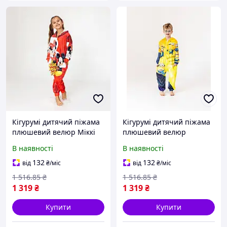
Кігурумі дитячий піжама
Кігурумі дитячий піжама
плюшевий велюр Міккі
плюшевий велюр
Маус на зріст 146 см
Міньйони на зріст 140 см
В наявності
В наявності
132
132
від
₴
/міс
від
₴
/міс
1 516
.85
₴
1 516
.85
₴
1 319
₴
1 319
₴
Купити
Купити