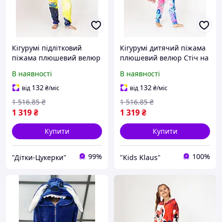
Кігурумі підлітковий
Кігурумі дитячий піжама
піжама плюшевий велюр
плюшевий велюр Стіч на
Міньйони на зріст 152 см
зріст 146 см
В наявності
В наявності
132
132
від
₴
/міс
від
₴
/міс
1 516
.85
₴
1 516
.85
₴
1 319
₴
1 319
₴
Купити
Купити
99%
100%
"Дітки-Цукерки"
"Kids Klaus"