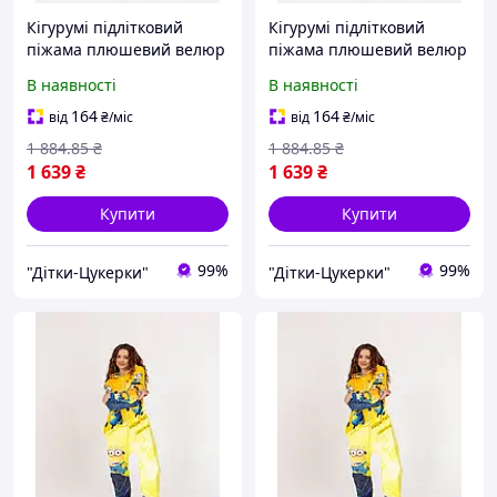
Кігурумі підлітковий
Кігурумі підлітковий
піжама плюшевий велюр
піжама плюшевий велюр
Міньйони на зріст 170 см
Міньйони на зріст 158 см
В наявності
В наявності
164
164
від
₴
/міс
від
₴
/міс
1 884
.85
₴
1 884
.85
₴
1 639
₴
1 639
₴
Купити
Купити
99%
99%
"Дітки-Цукерки"
"Дітки-Цукерки"