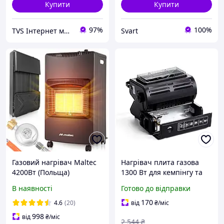
Купити
Купити
97%
100%
TVS Інтернет магазин
Svart
Газовий нагрівач Maltec
Нагрівач плита газова
4200Вт (Польща)
1300 Вт для кемпінгу та
зимової риболовлі чорна
В наявності
Готово до відправки
SQ-6169
170
4.6
(20)
від
₴
/міс
998
від
₴
/міс
2 544
₴