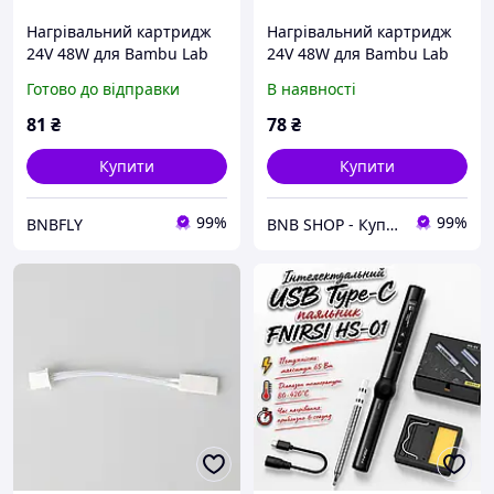
Нагрівальний картридж
Нагрівальний картридж
24V 48W для Bambu Lab
24V 48W для Bambu Lab
X1/X1 Carbon керамічний
X1/X1 Carbon керамічний
Готово до відправки
В наявності
нагрівач хотенду 3D
нагрівач хотенду 3D
принтера
принтера
81
₴
78
₴
Купити
Купити
99%
99%
BNBFLY
BNB SHOP - Купуй технології – підкорюй висоти!