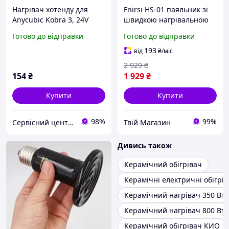
Нагрівач хотенду для
Fnirsi HS-01 паяльник зі
Anycubic Kobra 3, 24V
швидкою нагрівальною
60W, картридж
системою та керамічним
Готово до відправки
Готово до відправки
нагрівальний
нагрівачем, професійні
керамічний, ceramic
смарт-паяльники з
193
від
₴
/міс
heater
дисплеєм65
2 929
₴
154
₴
1 929
₴
Купити
Купити
98%
99%
Сервісний центр Екран
Твій Магазин
Дивись також
Керамічний обігрівач
Керамічні електричні обігрів
Керамічний нагрівач 350 Вт
Керамічний нагрівач 800 Вт
Керамічний обігрівач КИО