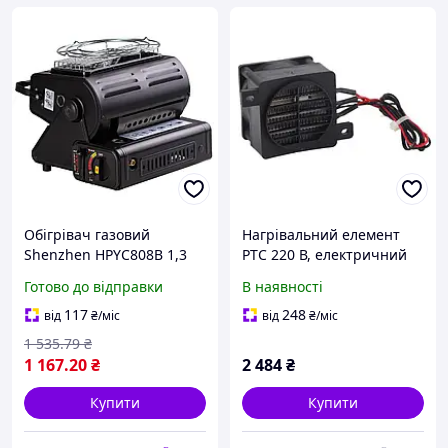
Обігрівач газовий
Нагрівальний елемент
Shenzhen HPYC808B 1,3
PTC 220 В, електричний
кВт керамічний
вентилятор-обігрівач
Готово до відправки
В наявності
нагрівальний елемент,
потужністю 300 Вт,
швидке ефективне
керамічний повітряний
117
248
від
₴
/міс
від
₴
/міс
обігрівання приміщень
нагрівач постійної
1 535
.79
₴
1 167
.20
₴
2 484
₴
Купити
Купити