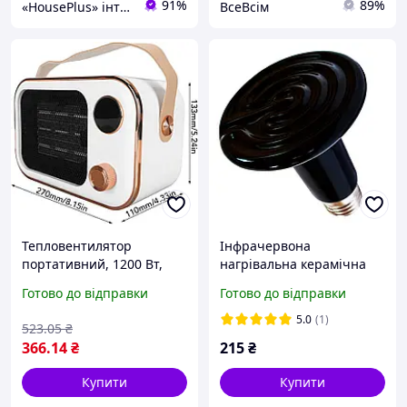
91%
89%
«HousePlus» інтернет-магазин товарів для туризму
ВсеВсім
Тепловентилятор
Інфрачервона
портативний, 1200 Вт,
нагрівальна керамічна
обогреватель, дуйчик, з
лампа обігрівач для
Готово до відправки
Готово до відправки
керамічним
тварин і рослин
нагрівальним елементом,
потужністю 75 W
5.0
(1)
523
.05
₴
білий
366
.14
₴
215
₴
Купити
Купити