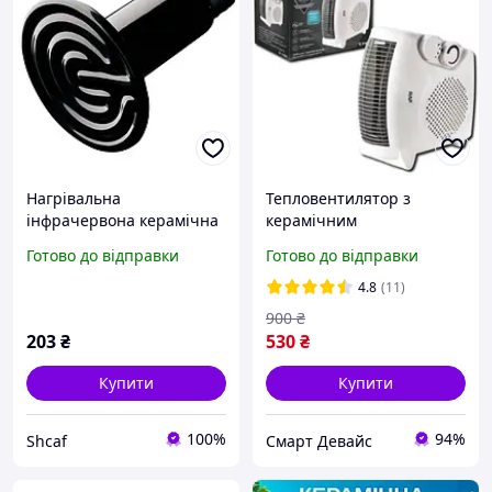
Нагрівальна
Тепловентилятор з
інфрачервона керамічна
керамічним
лампа нагрівач для
нагрівальним елементом
Готово до відправки
Готово до відправки
тварин і рослин
XPRO RAF-1183-4 (MER-
потужністю 75 W
15285_437)
4.8
(11)
900
₴
203
₴
530
₴
Купити
Купити
100%
94%
Shcaf
Смарт Девайс