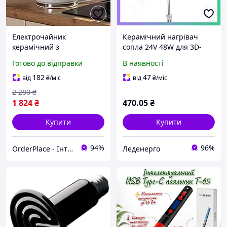
Електрочайник
Керамічний нагрівач
керамічний з
сопла 24V 48W для 3D-
прихованим нагрівачем
принтера Bambu Lab X1
Готово до відправки
В наявності
1000 Вт 1.5 л кухонний
X1C нагрівальний
електричний чайник Білі
елемент
182
47
від
₴
/міс
від
₴
/міс
електрочайники Мозаїка
2 280
₴
1 824
₴
470
.05
₴
Купити
Купити
94%
96%
OrderPlace - Інтернет-магазин товарів для дому
Леденерго