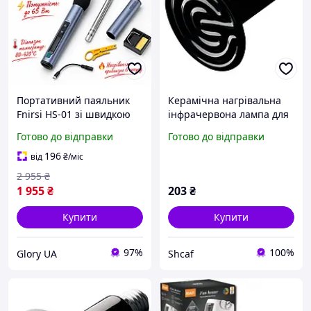
Портативний паяльник
Керамічна нагрівальна
Fnirsi HS-01 зі швидкою
інфрачервона лампа для
нагрівальною системою
обігріву тварин і рослин,
Готово до відправки
Готово до відправки
та керамічним
нагрівач потужністю 50
нагрівачем,
W
196
від
₴
/міс
Програмовані паяльники
2 955
₴
USBType
1 955
₴
203
₴
Купити
Купити
97%
100%
Glory UA
Shcaf