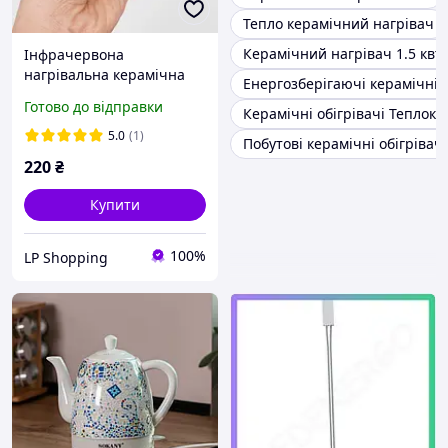
Тепло керамічний нагрівач
Керамічний нагрівач 1.5 квт
Інфрачервона
нагрівальна керамічна
Енергозберігаючі керамічні о
лампа обігрівач в брудер,
Готово до відправки
Керамічні обігрівачі Теплок
інкубатор для тварин і
рослин 100 W
5.0
(1)
Побутові керамічні обігрівачі
220
₴
Купити
100%
LP Shopping