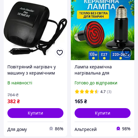
Повітряний нагрівач у
Лампа керамічна
машину з керамічним
нагрівальна для
нагрівальним елементом,
тераріуму інкубатора
В наявності
Готово до відправки
Пічка для салону
поросят нагрівач 100Вт
автомобіля 12 В
грілка E27 5000 годин
4.7
(3)
764
₴
382
₴
165
₴
Купити
Купити
86%
98%
Для дому
Альтресей