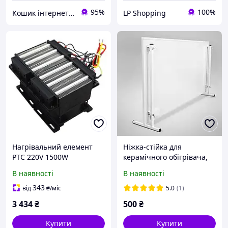
95%
100%
Кошик інтернет магазин
LP Shopping
Нагрівальний елемент
Ніжка-стійка для
PTC 220V 1500W
керамічного обігрівача,
Керамічний повітряний
ніжки для нагрівальних
В наявності
В наявності
нагрівач PTC,
панелей UDEN-700,
електроізольований
UDEN-500
343
від
₴
/міс
5.0
(1)
керамічний термостат,
3 434
₴
500
₴
Купити
Купити