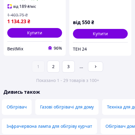
189
від
₴
/міс
1 403
.75
₴
1 134
.23
₴
від
550
₴
Купити
Купити
96%
BestMix
ТЕН 24
1
2
3
...
Показано 1 - 29 товарів з 100+
Дивись також
Обігрівач
Газові обігрівачі для дому
Техніка для 
Інфрачервона лампа для обігріву курчат
Обігрівач до