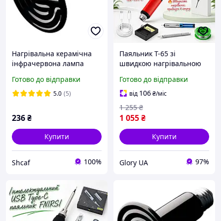
Нагрівальна керамічна
Паяльник T-65 зі
інфрачервона лампа
швидкою нагрівальною
нагрівач для тварин у
системою та керамічним
Готово до відправки
Готово до відправки
брудер абоdb 150 W
нагрівачем, Портативні
паяльники з можливістю
106
5.0
(5)
від
₴
/міс
зміни жала TypeC
1 255
₴
236
₴
1 055
₴
Купити
Купити
100%
97%
Shcaf
Glory UA