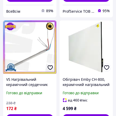
89%
95%
ВсеВсім
ProfService ТОВ "Професійний сервіс"
VS Нагрівальний
Обігрівач Emby CH-800,
керамічний сердечник
керамічний нагрівальний
Give Every для паяльника
елемент, кнопка, до 15
Готово до відправки
Готово до відправки
220В змінний елемент
м2, Білий /Svart/ -
жала для паяння
stunning-products-for-life-
460
від
₴
/міс
238
₴
нагрівач 32T8_V1
172
₴
4 599
₴