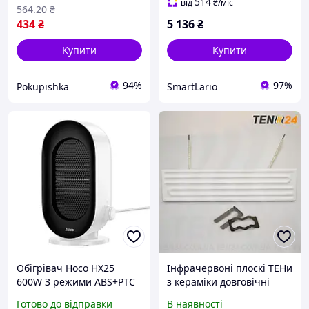
514
від
₴
/міс
564
.20
₴
434
₴
5 136
₴
Купити
Купити
94%
97%
Pokupishka
SmartLario
Обігрівач Hoco HX25
Інфрачервоні плоскі ТЕНи
600W 3 режими ABS+PTC
з кераміки довговічні
142x259x106 мм (871966)
керамічні елементи
Готово до відправки
В наявності