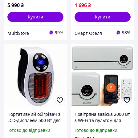
5 990
₴
1 696
₴
Купити
Купити
99%
98%
MultiStore
Смарт Оселя
Портативний обігрівач з
Повітряна завіска 2000 Вт
LCD-дисплеєм 500 Вт для
з Wi-Fi та пультом для
ефективного обігріву до
дому біла KAMINER LS-
Готово до відправки
Готово до відправки
32 м².
3266