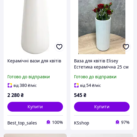
Керамічні вази для квітів
Ваза для квітів Elisey
Естетика керамічна 25 см
Білий 9306-006
Готово до відправки
Готово до відправки
380
54
від
₴
/міс
від
₴
/міс
2 280
₴
545
₴
Купити
Купити
100%
97%
Best_top_sales
KSshop