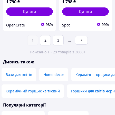
1 790
₴
1 798
₴
Купити
Купити
98%
99%
OpenCrate
Spot
1
2
3
...
Показано 1 - 29 товарів з 3000+
Дивись також
Вази для квітів
Home decor
Керамічні горщики для
Керамічний горщик квітковий
Горщики для квітів чорн
Популярні категорії