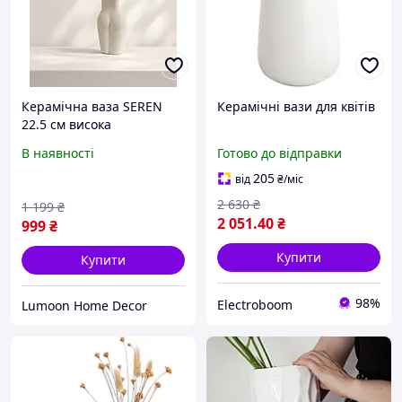
Керамічна ваза SEREN
Керамічні вази для квітів
22.5 см висока
декоративна ваза для
В наявності
Готово до відправки
сухоцвітів, гілок та живих
квітів
205
від
₴
/міс
2 630
₴
1 199
₴
2 051
.40
₴
999
₴
Купити
Купити
98%
Electroboom
Lumoon Home Decor