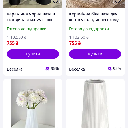
Керамічна чорна ваза в
Керамічна біла ваза для
скандинавському стилі
квітів у скандинавському
для квітів і декору
стилі фігурна для декору
Готово до відправки
Готово до відправки
інтер'єру двонога FLAME
інтер'єру FLAME
1 132
.50
₴
1 132
.50
₴
755
₴
755
₴
Купити
Купити
95%
95%
Веселка
Веселка