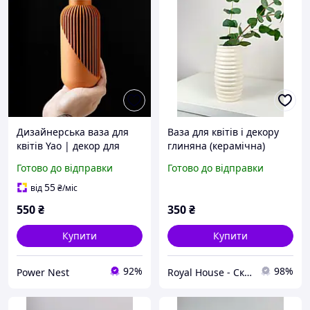
Дизайнерська ваза для
Ваза для квітів і декору
квітів Yao | декор для
глиняна (керамічна)
дому в стилі мінімалізм |
Вулик 20 см Бежевий
Готово до відправки
Готово до відправки
Керамічний ефект
55
від
₴
/міс
550
₴
350
₴
Купити
Купити
92%
98%
Power Nest
Royal House - Скатертини на стіл