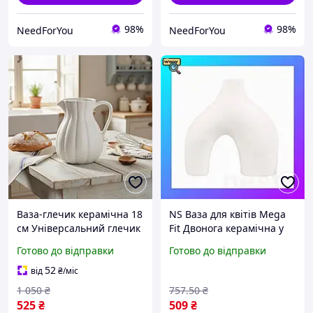
98%
98%
NeedForYou
NeedForYou
Ваза-глечик керамічна 18
NS Ваза для квітів Mega
см Універсальний глечик
Fit Двонога керамічна у
для напоїв та квітів у
скандинавському стилі
Готово до відправки
Готово до відправки
стилі Прованс
White Nes22/Q
52
від
₴
/міс
1 050
₴
757
.50
₴
525
₴
509
₴