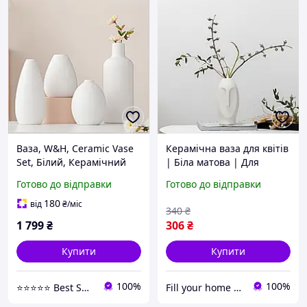
Ваза, W&H, Ceramic Vase
Керамічна ваза для квітів
Set, Білий, Керамічний
| Біла матова | Для
набір 4 шт., гладка
декору кімнати | Стильна
Готово до відправки
Готово до відправки
поверхня, міцна, для
інтер єрна деталь
сухих і свіжих квітів,
180
від
₴
/міс
340
₴
2.5×7.5×19.5 см
1 799
₴
306
₴
Купити
Купити
100%
100%
⭐⭐⭐⭐⭐ Best Shop
Fill your home | Комфорт та затишок для кожного дому