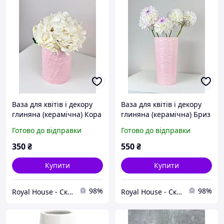
Ваза для квітів і декору
Ваза для квітів і декору
глиняна (керамічна) Кора
глиняна (керамічна) Бриз
18 см Пудровий
28 см Рожевий
Готово до відправки
Готово до відправки
350
₴
550
₴
Купити
Купити
98%
98%
Royal House - Скатертини на стіл
Royal House - Скатертини на стіл