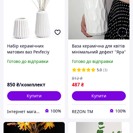
Набір керамічних
Ваза керамічна для квітів
матових ваз Pevfeciy
мінімальний дефект "Яра"
(комп. 2 шт.), білі
Білий Rezon V003
Готово до відправки
Готово до відправки
геометричні вази для
сухоцвітів та живих квітів
5.0
(3)
812
₴
850
₴/комплект
487
₴
Купити
Купити
100%
100%
Інтернет магазин "ЄВРО Shop"
REZON TM