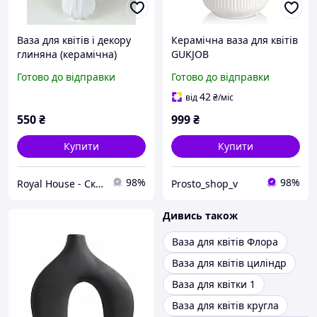
Ваза для квітів і декору
Керамічна ваза для квітів
глиняна (керамічна)
GUKJOB
Пелюстка 29 см Білий
Готово до відправки
Готово до відправки
42
від
₴
/міс
550
₴
999
₴
Купити
Купити
98%
98%
Royal House - Скатертини на стіл
Prosto_shop_v
Дивись також
Ваза для квітів Флора
Ваза для квітів циліндр
Ваза для квітки 1
Ваза для квітів кругла