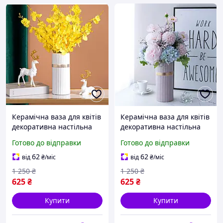
Керамічна ваза для квітів
Керамічна ваза для квітів
декоративна настільна
декоративна настільна
вазочка для будинку
вазочка для будинку
Готово до відправки
Готово до відправки
інтер'єру квіткова 22*9,5
інтер'єру квіткова 22*9,5
см біла
см рожева
62
62
від
₴
/міс
від
₴
/міс
1 250
₴
1 250
₴
625
₴
625
₴
Купити
Купити