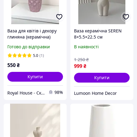
Ваза для квітів і декору
Ваза керамічна SEREN
глиняна (керамічна)
8×5.5×22.5 см
Ананас 29 см Фіолетовий
декоративна ваза для
Готово до відправки
В наявності
сухоцвітів та живих квітів
5.0
(1)
1 250
₴
550
₴
999
₴
Купити
Купити
98%
Royal House - Скатертини на стіл
Lumoon Home Decor