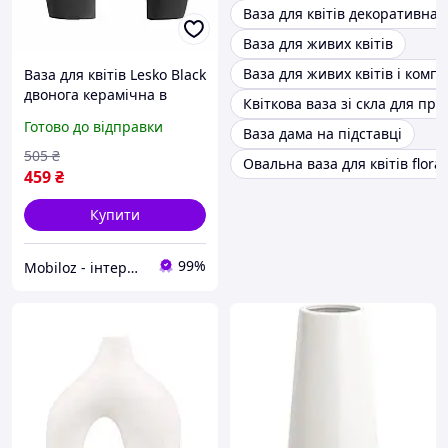
Ваза для квітів декоративна,
Ваза для живих квітів
Ваза для живих квітів і комп
Ваза для квітів Lesko Black
двонога керамічна в
Квіткова ваза зі скла для пр
скандинавському стилі 2
Готово до відправки
Ваза дама на підставці
шт.
505
₴
Овальна ваза для квітів flora
459
₴
Купити
99%
Mobiloz - інтернет-магазин Мобілоз