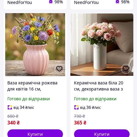
98%
98%
NeedForYou
NeedForYou
Ваза керамічна рожева
Керамічна ваза біла 20
для квітів 16 см,
см, декоративна ваза з
декоративна настільна
рельєфною поверхнею
Готово до відправки
Готово до відправки
ваза для сухоцвітів та
для інтер'єру та квітів
інтер'єрного декору
34
36
від
₴
/міс
від
₴
/міс
680
₴
730
₴
340
₴
365
₴
Купити
Купити