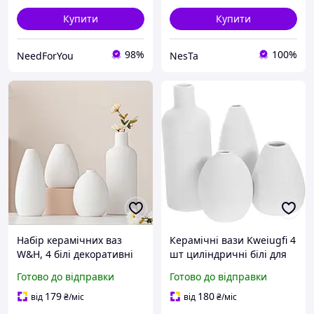
Купити
Купити
98%
100%
NeedForYou
NesTa
Набір керамічних ваз
Керамічні вази Kweiugfi 4
W&H, 4 білі декоративні
шт циліндричні білі для
вази для квітів, сучасні
квітів та декору інтер'єру
Готово до відправки
Готово до відправки
вази для декору
19,5 см 10,6 см 10,5 см
домашнього декору, стіл,
15,2 см
179
180
від
₴
/міс
від
₴
/міс
вхід