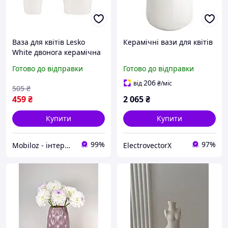
Ваза для квітів Lesko
Керамічні вази для квітів
White двонога керамічна
в скандинавському стилі
Готово до відправки
Готово до відправки
4 шт.
206
від
₴
/міс
505
₴
459
₴
2 065
₴
Купити
Купити
99%
97%
Mobiloz - інтернет-магазин Мобілоз
ElectrovectorX